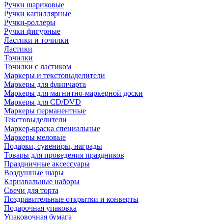
Ручки шариковые
Ручки капиллярные
Ручки-роллеры
Ручки фигурные
Ластики и точилки
Ластики
Точилки
Точилки с ластиком
Маркеры и текстовыделители
Маркеры для флипчарта
Маркеры для магнитно-маркерной доски
Маркеры для CD/DVD
Маркеры перманентные
Текстовыделители
Маркер-краска специальные
Маркеры меловые
Подарки, сувениры, награды
Товары для проведения праздников
Праздничные аксессуары
Воздушные шары
Карнавальные наборы
Свечи для торта
Поздравительные открытки и конверты
Подарочная упаковка
Упаковочная бумага