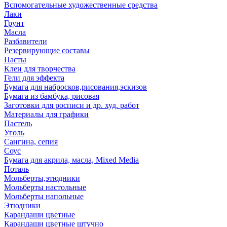
Вспомогательные художественные средства
Лаки
Грунт
Масла
Разбавители
Резервирующие составы
Пасты
Клеи для творчества
Гели для эффекта
Бумага для набросков,рисования,эскизов
Бумага из бамбука, рисовая
Заготовки для росписи и др. худ. работ
Материалы для графики
Пастель
Уголь
Сангина, сепия
Соус
Бумага для акрила, масла, Mixed Media
Поталь
Мольберты,этюдники
Мольберты настольные
Мольберты напольные
Этюдники
Карандаши цветные
Карандаши цветные штучно