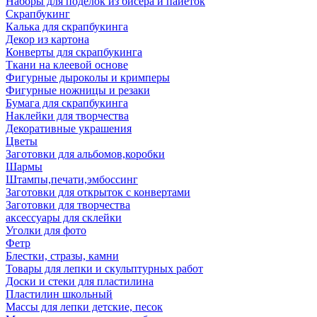
Наборы для поделок из бисера и пайеток
Скрапбукинг
Калька для скрапбукинга
Декор из картона
Конверты для скрапбукинга
Ткани на клеевой основе
Фигурные дыроколы и кримперы
Фигурные ножницы и резаки
Бумага для скрапбукинга
Наклейки для творчества
Декоративные украшения
Цветы
Заготовки для альбомов,коробки
Шармы
Штампы,печати,эмбоссинг
Заготовки для открыток с конвертами
Заготовки для творчества
аксессуары для склейки
Уголки для фото
Фетр
Блестки, стразы, камни
Товары для лепки и скульптурных работ
Доски и стеки для пластилина
Пластилин школьный
Массы для лепки детские, песок