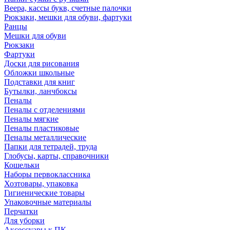
Веера, кассы букв, счетные палочки
Рюкзаки, мешки для обуви, фартуки
Ранцы
Мешки для обуви
Рюкзаки
Фартуки
Доски для рисования
Обложки школьные
Подставки для книг
Бутылки, ланчбоксы
Пеналы
Пеналы с отделениями
Пеналы мягкие
Пеналы пластиковые
Пеналы металлические
Папки для тетрадей, труда
Глобусы, карты, справочники
Кошельки
Наборы первоклассника
Хозтовары, упаковка
Гигиенические товары
Упаковочные материалы
Перчатки
Для уборки
Аксессуары к ПК