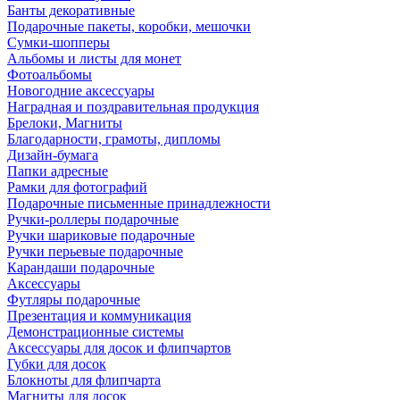
Банты декоративные
Подарочные пакеты, коробки, мешочки
Сумки-шопперы
Альбомы и листы для монет
Фотоальбомы
Новогодние аксессуары
Наградная и поздравительная продукция
Брелоки, Магниты
Благодарности, грамоты, дипломы
Дизайн-бумага
Папки адресные
Рамки для фотографий
Подарочные письменные принадлежности
Ручки-роллеры подарочные
Ручки шариковые подарочные
Ручки перьевые подарочные
Карандаши подарочные
Аксессуары
Футляры подарочные
Презентация и коммуникация
Демонстрационные системы
Аксессуары для досок и флипчартов
Губки для досок
Блокноты для флипчарта
Магниты для досок