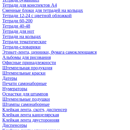
Тетради для конспектов А4
Сменные блоки для тетрадей на кольцах
Тетради 12-24 с цветной обложкой
Тетради 60-200
Тетради 40-48
Тетради для нот
Тетради на кольцах
Тетради тематические
Тетради-словарики
Этикет-лента, ценники, бумага самоклеющаяся
Альбомы для рисования
Офисные принадлежности
Штемпельная продукция
Штемпельные краски
Датеры
Печати самонаборные
Нумераторы
Оснастки для штампов
Штемпельные подушки
Штампы самонаборные
Клейкая лента, скотч, диспенсер
Клейкая лента канцелярская
Клейкая лента двусторонняя
Диспенсеры