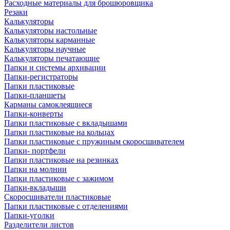
Расходные материалы для брошюровщика
Резаки
Калькуляторы
Калькуляторы настольные
Калькуляторы карманные
Калькуляторы научные
Калькуляторы печатающие
Папки и системы архивации
Папки-регистраторы
Папки пластиковые
Папки-планшеты
Карманы самоклеящиеся
Папки-конверты
Папки пластиковые с вкладышами
Папки пластиковые на кольцах
Папки пластиковые с пружиным скоросшивателем
Папки- портфели
Папки пластиковые на резинках
Папки на молнии
Папки пластиковые с зажимом
Папки-вкладыши
Скоросшиватели пластиковые
Папки пластиковые с отделениями
Папки-уголки
Разделители листов