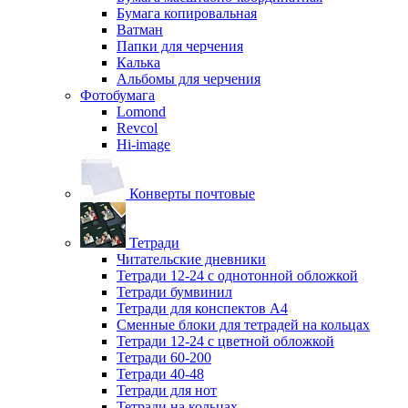
Бумага копировальная
Ватман
Папки для черчения
Калька
Альбомы для черчения
Фотобумага
Lomond
Revcol
Hi-image
Конверты почтовые
Тетради
Читательские дневники
Тетради 12-24 с однотонной обложкой
Тетради бумвинил
Тетради для конспектов А4
Сменные блоки для тетрадей на кольцах
Тетради 12-24 с цветной обложкой
Тетради 60-200
Тетради 40-48
Тетради для нот
Тетради на кольцах