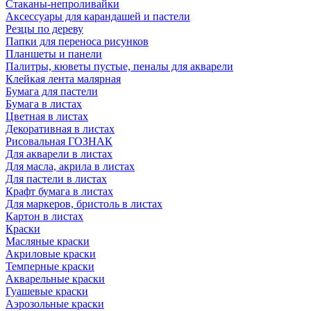
Стаканы-непроливайки
Аксессуары для карандашей и пастели
Резцы по дереву
Папки для переноса рисунков
Планшеты и панели
Палитры, кюветы пустые, пеналы для акварели
Клейкая лента малярная
Бумага для пастели
Бумага в листах
Цветная в листах
Декоративная в листах
Рисовальная ГОЗНАК
Для акварели в листах
Для масла, акрила в листах
Для пастели в листах
Крафт бумага в листах
Для маркеров, бристоль в листах
Картон в листах
Краски
Масляные краски
Акриловые краски
Темперные краски
Акварельные краски
Гуашевые краски
Аэрозольные краски