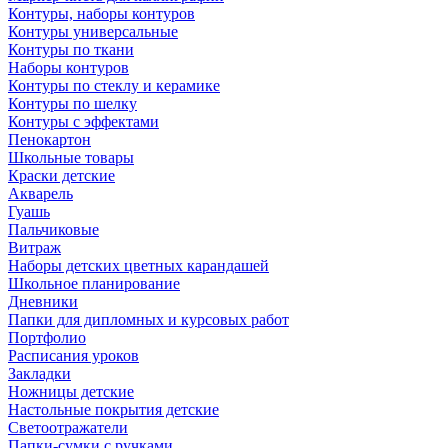
Контуры, наборы контуров
Контуры универсальные
Контуры по ткани
Наборы контуров
Контуры по стеклу и керамике
Контуры по шелку
Контуры с эффектами
Пенокартон
Школьные товары
Краски детские
Акварель
Гуашь
Пальчиковые
Витраж
Наборы детских цветных карандашей
Школьное планирование
Дневники
Папки для дипломных и курсовых работ
Портфолио
Расписания уроков
Закладки
Ножницы детские
Настольные покрытия детские
Светоотражатели
Папки-сумки с ручками