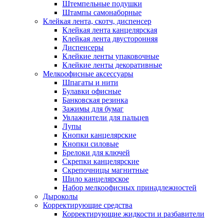
Штемпельные подушки
Штампы самонаборные
Клейкая лента, скотч, диспенсер
Клейкая лента канцелярская
Клейкая лента двусторонняя
Диспенсеры
Клейкие ленты упаковочные
Клейкие ленты декоративные
Мелкоофисные аксессуары
Шпагаты и нити
Булавки офисные
Банковская резинка
Зажимы для бумаг
Увлажнители для пальцев
Лупы
Кнопки канцелярские
Кнопки силовые
Брелоки для ключей
Скрепки канцелярские
Скрепочницы магнитные
Шило канцелярское
Набор мелкоофисных принадлежностей
Дыроколы
Корректирующие средства
Корректирующие жидкости и разбавители