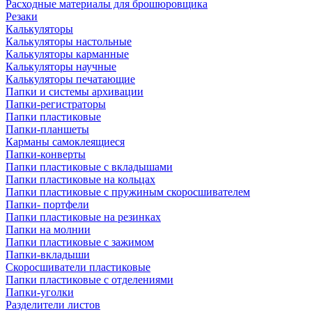
Расходные материалы для брошюровщика
Резаки
Калькуляторы
Калькуляторы настольные
Калькуляторы карманные
Калькуляторы научные
Калькуляторы печатающие
Папки и системы архивации
Папки-регистраторы
Папки пластиковые
Папки-планшеты
Карманы самоклеящиеся
Папки-конверты
Папки пластиковые с вкладышами
Папки пластиковые на кольцах
Папки пластиковые с пружиным скоросшивателем
Папки- портфели
Папки пластиковые на резинках
Папки на молнии
Папки пластиковые с зажимом
Папки-вкладыши
Скоросшиватели пластиковые
Папки пластиковые с отделениями
Папки-уголки
Разделители листов