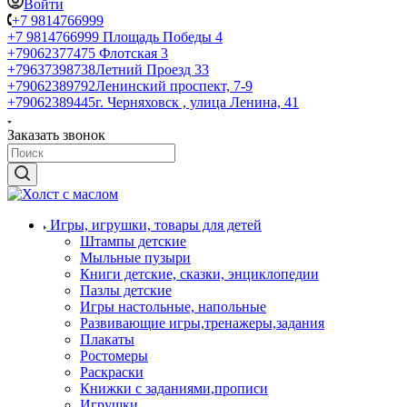
Войти
+7 9814766999
+7 9814766999
Площадь Победы 4
+79062377475
Флотская 3
+79637398738
Летний Проезд 33
+79062389792
Ленинский проспект, 7-9
+79062389445
г. Черняховск , улица Ленина, 41
Заказать звонок
Игры, игрушки, товары для детей
Штампы детские
Мыльные пузыри
Книги детские, сказки, энциклопедии
Пазлы детские
Игры настольные, напольные
Развивающие игры,тренажеры,задания
Плакаты
Ростомеры
Раскраски
Книжки с заданиями,прописи
Игрушки