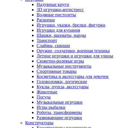
Надувные круги
3D игрушки-антистресс
Водяные пистолеты
Раскопки
Игрушки, указки, брелки, фигурки
Игрушки для купания
Шашки, шахматы, нарды
Транспорт
Слаймы, сквиши
Оружие, солдатики, военная техника
Летние игрушки и игрушки для улицы
Сюжетно-ролевые игры
Музыкальные инструменты
Спортивные товары
Косметика и аксессуары для девочек
Головоломки, логические
Куклы, пупсы, аксессуары
Животные
Посуда
Музыкальные игрушки
Игры рыбалки
Роботы, трансформеры
Развивающие игрушки
Конструкторы
Конструкторы пластиковые