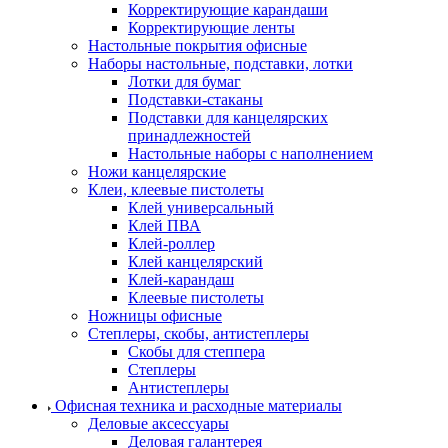
Корректирующие карандаши
Корректирующие ленты
Настольные покрытия офисные
Наборы настольные, подставки, лотки
Лотки для бумаг
Подставки-стаканы
Подставки для канцелярских
принадлежностей
Настольные наборы с наполнением
Ножи канцелярские
Клеи, клеевые пистолеты
Клей универсальный
Клей ПВА
Клей-роллер
Клей канцелярский
Клей-карандаш
Клеевые пистолеты
Ножницы офисные
Степлеры, скобы, антистеплеры
Скобы для степпера
Степлеры
Антистеплеры
Офисная техника и расходные материалы
Деловые аксессуары
Деловая галантерея