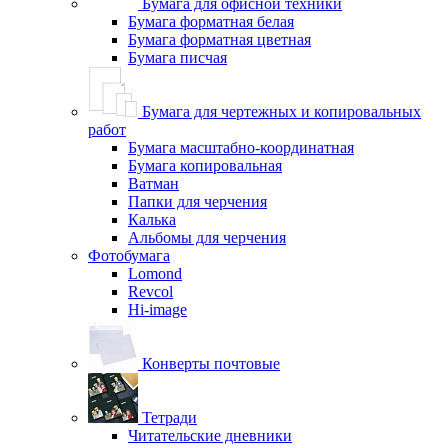
Бумага для офисной техники
Бумага форматная белая
Бумага форматная цветная
Бумага писчая
Бумага для чертежных и копировальных
работ
Бумага масштабно-координатная
Бумага копировальная
Ватман
Папки для черчения
Калька
Альбомы для черчения
Фотобумага
Lomond
Revcol
Hi-image
Конверты почтовые
Тетради
Читательские дневники