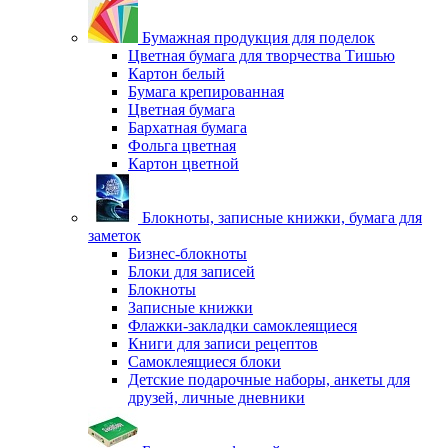
Бумажная продукция для поделок
Цветная бумага для творчества Тишью
Картон белый
Бумага крепированная
Цветная бумага
Бархатная бумага
Фольга цветная
Картон цветной
Блокноты, записные книжки, бумага для
заметок
Бизнес-блокноты
Блоки для записей
Блокноты
Записные книжки
Флажки-закладки самоклеящиеся
Книги для записи рецептов
Самоклеящиеся блоки
Детские подарочные наборы, анкеты для
друзей, личные дневники