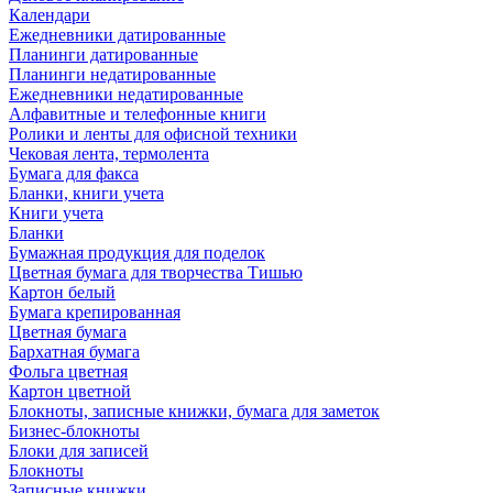
Календари
Ежедневники датированные
Планинги датированные
Планинги недатированные
Ежедневники недатированные
Алфавитные и телефонные книги
Ролики и ленты для офисной техники
Чековая лента, термолента
Бумага для факса
Бланки, книги учета
Книги учета
Бланки
Бумажная продукция для поделок
Цветная бумага для творчества Тишью
Картон белый
Бумага крепированная
Цветная бумага
Бархатная бумага
Фольга цветная
Картон цветной
Блокноты, записные книжки, бумага для заметок
Бизнес-блокноты
Блоки для записей
Блокноты
Записные книжки