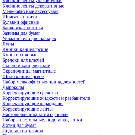
Клейкие ленты упаковочные
Клейкие ленты декоративные
Мелкоофисные аксессуары
Шпагаты и нити
Булавки офисные
Банковская резинка
Зажимы для бумаг
Увлажнители для пальцев
Лупы
Кнопки канцелярские
Кнопки силовые
Брелоки для ключей
Скрепки канцелярские
Скрепочницы магнитные
Шило канцелярское
Набор мелкоофисных принадлежностей
Дыроколы
Корректирующие средства
Корректирующие жидкости и разбавители
Корректирующие карандаши
Корректирующие ленты
Настольные покрытия офисные
Наборы настольные, подставки, лотки
Лотки для бумаг
Подставки-стаканы