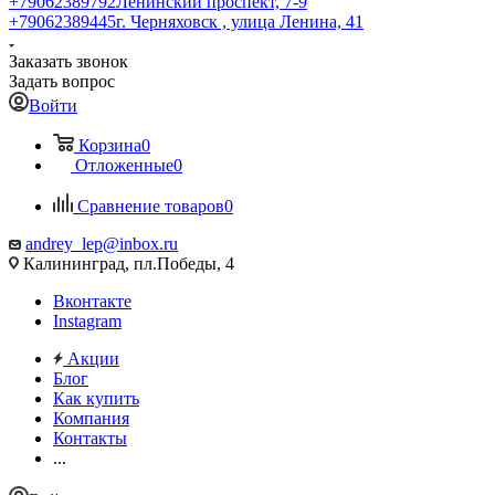
+79062389792
Ленинский проспект, 7-9
+79062389445
г. Черняховск , улица Ленина, 41
Заказать звонок
Задать вопрос
Войти
Корзина
0
Отложенные
0
Сравнение товаров
0
andrey_lep@inbox.ru
Калининград, пл.Победы, 4
Вконтакте
Instagram
Акции
Блог
Как купить
Компания
Контакты
...