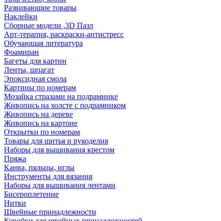
Развивающие товары
Наклейки
Сборные модели ,3D Пазл
Арт-терапия, раскраски-антистресс
Обучающая литература
Фоамиран
Багеты для картин
Ленты, шпагат
Эпоксидная смола
Картины по номерам
Мозайка стразами на подрамнике
Живопись на холсте с подрамником
Живопись на дереве
Живопись на картоне
Открытки по номерам
Товары для шитья и рукоделия
Наборы для вышивания крестом
Пряжа
Канва, пяльцы, иглы
Инструменты для вязания
Наборы для вышивания лентами
Бисероплетение
Нитки
Швейные принадлежности
Коробки для швейных принадлежностей