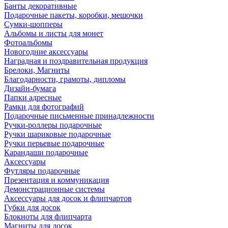
Банты декоративные
Подарочные пакеты, коробки, мешочки
Сумки-шопперы
Альбомы и листы для монет
Фотоальбомы
Новогодние аксессуары
Наградная и поздравительная продукция
Брелоки, Магниты
Благодарности, грамоты, дипломы
Дизайн-бумага
Папки адресные
Рамки для фотографий
Подарочные письменные принадлежности
Ручки-роллеры подарочные
Ручки шариковые подарочные
Ручки перьевые подарочные
Карандаши подарочные
Аксессуары
Футляры подарочные
Презентация и коммуникация
Демонстрационные системы
Аксессуары для досок и флипчартов
Губки для досок
Блокноты для флипчарта
Магниты для досок