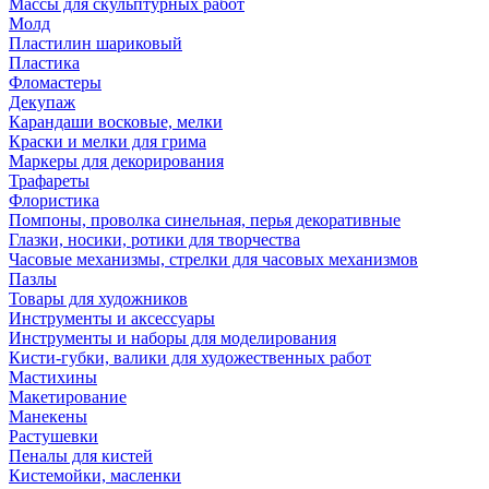
Массы для скульптурных работ
Молд
Пластилин шариковый
Пластика
Фломастеры
Декупаж
Карандаши восковые, мелки
Краски и мелки для грима
Маркеры для декорирования
Трафареты
Флористика
Помпоны, проволка синельная, перья декоративные
Глазки, носики, ротики для творчества
Часовые механизмы, стрелки для часовых механизмов
Пазлы
Товары для художников
Инструменты и аксессуары
Инструменты и наборы для моделирования
Кисти-губки, валики для художественных работ
Мастихины
Макетирование
Манекены
Растушевки
Пеналы для кистей
Кистемойки, масленки