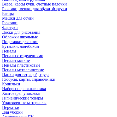
Веера, кассы букв, счетные палочки
Рюкзаки, мешки для обуви, фартуки
Ранцы
Мешки для обуви
Рюкзаки
Фартуки
Доски для рисования
Обложки школьные
Подставки для книг
Бутылки, ланчбоксы
Пеналы
Пеналы с отделениями
Пеналы мягкие
Пеналы пластиковые
Пеналы металлические
Папки для тетрадей, труда
Глобусы, карты, справочники
Кошельки
Наборы первоклассника
Хозтовары, упаковка
Гигиенические товары
Упаковочные материалы
Перчатки
Для уборки
Аксессуары к ПК