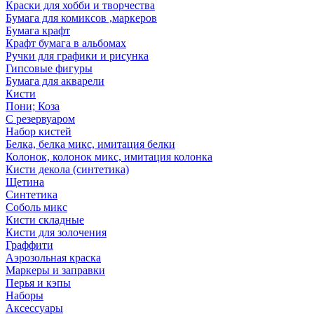
Краски для хобби и творчества
Бумага для комиксов ,маркеров
Бумага крафт
Крафт бумага в альбомах
Ручки для графики и рисунка
Гипсовые фигуры
Бумага для акварели
Кисти
Пони; Коза
С резервуаром
Набор кистей
Белка, белка микс, имитация белки
Колонок, колонок микс, имитация колонка
Кисти декола (синтетика)
Щетина
Синтетика
Соболь микс
Кисти складные
Кисти для золочения
Граффити
Аэрозольная краска
Маркеры и заправки
Перья и кэпы
Наборы
Аксессуары