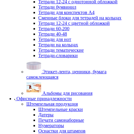
Тетради 12-24 с однотонной обложкой
Тетради бумвинил
Тетради для конспектов А4
Сменные блоки для тетрадей на кольцах
Тетради 12-24 с цветной обложкой
Тетради 60-200
Тетради 40-48
Тетради для нот
Тетради на кольцах
Тетради тематические
Тетради-словарики
Этикет-лента, ценники, бумага
самоклеющаяся
Альбомы для рисования
Офисные принадлежности
Штемпельная продукция
Штемпельные краски
Датеры
Печати самонаборные
Нумераторы
Оснастки для штампов