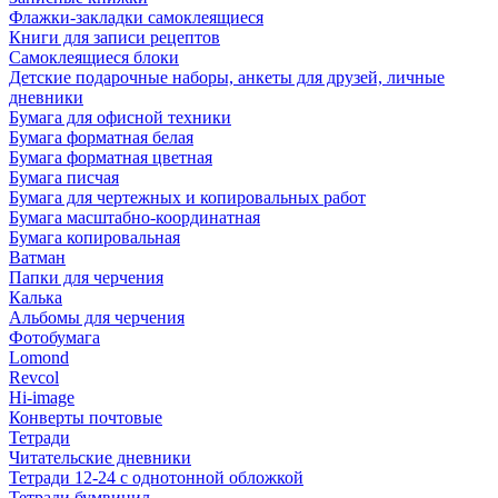
Флажки-закладки самоклеящиеся
Книги для записи рецептов
Самоклеящиеся блоки
Детские подарочные наборы, анкеты для друзей, личные
дневники
Бумага для офисной техники
Бумага форматная белая
Бумага форматная цветная
Бумага писчая
Бумага для чертежных и копировальных работ
Бумага масштабно-координатная
Бумага копировальная
Ватман
Папки для черчения
Калька
Альбомы для черчения
Фотобумага
Lomond
Revcol
Hi-image
Конверты почтовые
Тетради
Читательские дневники
Тетради 12-24 с однотонной обложкой
Тетради бумвинил