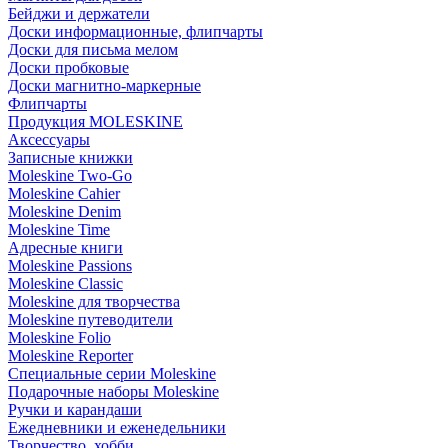
Бейджи и держатели
Доски информационные, флипчарты
Доски для письма мелом
Доски пробковые
Доски магнитно-маркерные
Флипчарты
Продукция MOLESKINE
Аксессуары
Записные книжки
Moleskine Two-Go
Moleskine Cahier
Moleskine Denim
Moleskine Time
Адресные книги
Moleskine Passions
Moleskine Classic
Moleskine для творчества
Moleskine путеводители
Moleskine Folio
Moleskine Reporter
Специальные серии Moleskine
Подарочные наборы Moleskine
Ручки и карандаши
Ежедневники и еженедельники
Творчество, хобби