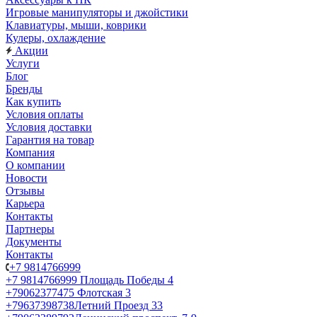
Игровые манипуляторы и джойстики
Клавиатуры, мыши, коврики
Кулеры, охлаждение
Акции
Услуги
Блог
Бренды
Как купить
Условия оплаты
Условия доставки
Гарантия на товар
Компания
О компании
Новости
Отзывы
Карьера
Контакты
Партнеры
Документы
Контакты
+7 9814766999
+7 9814766999
Площадь Победы 4
+79062377475
Флотская 3
+79637398738
Летний Проезд 33