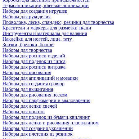
Термоаппликации, клеевые аппликации
Наборы для создания игрушек
Наборы для рукоделия
Проволока, леска, спандекс, резинки для творчества
Красители и маркеры для разметки ткани
Инструменты и материалы для валяния
Наклейки для ногтей, лица, тату.
Значки, брелоки, броши
Наборы для творчества
Наборы для росписи изделий
Наборы для поделок из гипса
Наборы для росписи витража
Наборы для рисования
Наборы для аппликаций и мозаики
Наборы для создания гравюр
Наборы для выжигания
Наборы для рисования песком
Наборы для парфюмерии и мыловарения
Наборы для лепки свечей
Наборы для опытов
Наборы для поделок из бумаги,квиллинг
Наборы для лепки и рисования пластилином
Наборы для создания украшений
Наборы для плетения из резинок