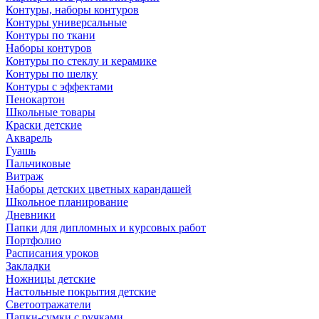
Контуры, наборы контуров
Контуры универсальные
Контуры по ткани
Наборы контуров
Контуры по стеклу и керамике
Контуры по шелку
Контуры с эффектами
Пенокартон
Школьные товары
Краски детские
Акварель
Гуашь
Пальчиковые
Витраж
Наборы детских цветных карандашей
Школьное планирование
Дневники
Папки для дипломных и курсовых работ
Портфолио
Расписания уроков
Закладки
Ножницы детские
Настольные покрытия детские
Светоотражатели
Папки-сумки с ручками