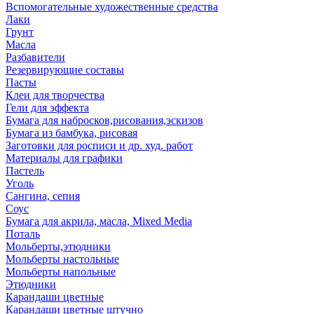
Вспомогательные художественные средства
Лаки
Грунт
Масла
Разбавители
Резервирующие составы
Пасты
Клеи для творчества
Гели для эффекта
Бумага для набросков,рисования,эскизов
Бумага из бамбука, рисовая
Заготовки для росписи и др. худ. работ
Материалы для графики
Пастель
Уголь
Сангина, сепия
Соус
Бумага для акрила, масла, Mixed Media
Поталь
Мольберты,этюдники
Мольберты настольные
Мольберты напольные
Этюдники
Карандаши цветные
Карандаши цветные штучно