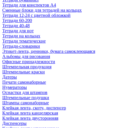
Тетради для конспектов А4
Сменные блоки для тетрадей на кольцах
Тетради 12-24 с цветной обложкой
Тетради 60-200
Тетради 40-48
Тетради для нот
Тетради на кольцах
Тетради тематические
Тетради-словарики
Этикет-лента, ценники, бумага самоклеющаяся
Альбомы для рисования
Офисные принадлежности
Штемпельная продукция
Штемпельные краски
Датеры
Печати самонаборные
Нумераторы
Оснастки для штампов
Штемпельные подушки
Штампы самонаборные
Клейкая лента, скотч, диспенсер
Клейкая лента канцелярская
Клейкая лента двусторонняя
Диспенсеры