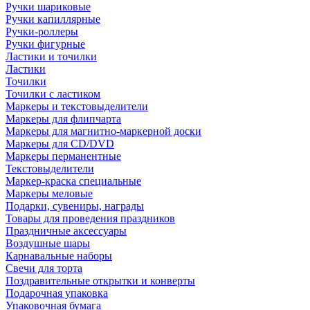
Ручки шариковые
Ручки капиллярные
Ручки-роллеры
Ручки фигурные
Ластики и точилки
Ластики
Точилки
Точилки с ластиком
Маркеры и текстовыделители
Маркеры для флипчарта
Маркеры для магнитно-маркерной доски
Маркеры для CD/DVD
Маркеры перманентные
Текстовыделители
Маркер-краска специальные
Маркеры меловые
Подарки, сувениры, награды
Товары для проведения праздников
Праздничные аксессуары
Воздушные шары
Карнавальные наборы
Свечи для торта
Поздравительные открытки и конверты
Подарочная упаковка
Упаковочная бумага