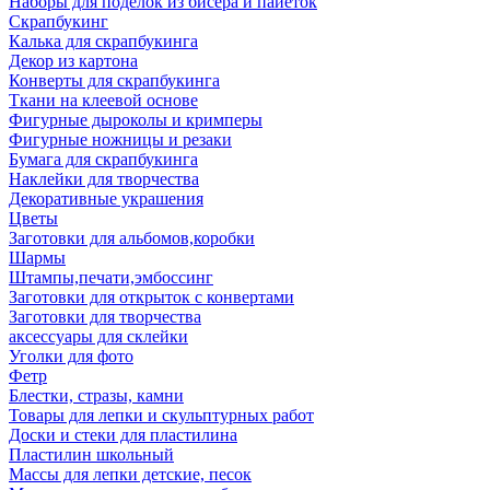
Наборы для поделок из бисера и пайеток
Скрапбукинг
Калька для скрапбукинга
Декор из картона
Конверты для скрапбукинга
Ткани на клеевой основе
Фигурные дыроколы и кримперы
Фигурные ножницы и резаки
Бумага для скрапбукинга
Наклейки для творчества
Декоративные украшения
Цветы
Заготовки для альбомов,коробки
Шармы
Штампы,печати,эмбоссинг
Заготовки для открыток с конвертами
Заготовки для творчества
аксессуары для склейки
Уголки для фото
Фетр
Блестки, стразы, камни
Товары для лепки и скульптурных работ
Доски и стеки для пластилина
Пластилин школьный
Массы для лепки детские, песок