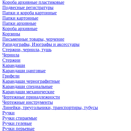
Короба архивные пластиковые
Подвесные регистратуры
Папки и короба картонные
Папки картонные
Папки архивные
Короба архивные
Корзины
Письменные товары, черчение
Рапидографы, Изографы и аксессуары
Стержни, чернила, тушь
Чернила
Стержни
Карандаши
Карандаши цанговые
Грифели
Карандаши чернографитные
Карандаши специальные
Карандаши механические
Чертежные принадлежности
Чертежные инструменты
Линейки, треугольники, транспортиры, тубусы
Ручки
Ручки стираемые
Ручки гелевые
Ручки перьевые