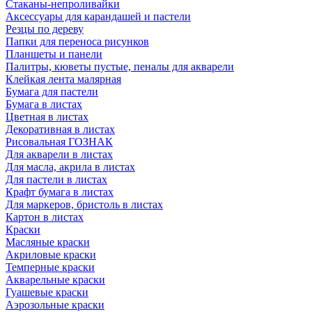
Стаканы-непроливайки
Аксессуары для карандашей и пастели
Резцы по дереву
Папки для переноса рисунков
Планшеты и панели
Палитры, кюветы пустые, пеналы для акварели
Клейкая лента малярная
Бумага для пастели
Бумага в листах
Цветная в листах
Декоративная в листах
Рисовальная ГОЗНАК
Для акварели в листах
Для масла, акрила в листах
Для пастели в листах
Крафт бумага в листах
Для маркеров, бристоль в листах
Картон в листах
Краски
Масляные краски
Акриловые краски
Темперные краски
Акварельные краски
Гуашевые краски
Аэрозольные краски