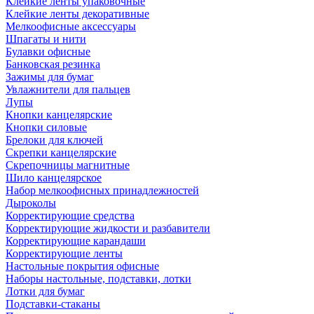
Клейкие ленты упаковочные
Клейкие ленты декоративные
Мелкоофисные аксессуары
Шпагаты и нити
Булавки офисные
Банковская резинка
Зажимы для бумаг
Увлажнители для пальцев
Лупы
Кнопки канцелярские
Кнопки силовые
Брелоки для ключей
Скрепки канцелярские
Скрепочницы магнитные
Шило канцелярское
Набор мелкоофисных принадлежностей
Дыроколы
Корректирующие средства
Корректирующие жидкости и разбавители
Корректирующие карандаши
Корректирующие ленты
Настольные покрытия офисные
Наборы настольные, подставки, лотки
Лотки для бумаг
Подставки-стаканы