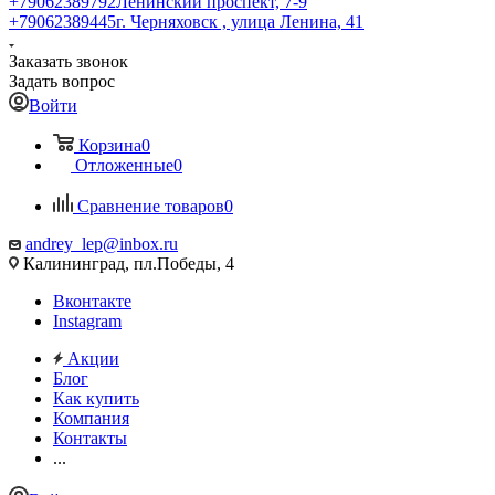
+79062389792
Ленинский проспект, 7-9
+79062389445
г. Черняховск , улица Ленина, 41
Заказать звонок
Задать вопрос
Войти
Корзина
0
Отложенные
0
Сравнение товаров
0
andrey_lep@inbox.ru
Калининград, пл.Победы, 4
Вконтакте
Instagram
Акции
Блог
Как купить
Компания
Контакты
...