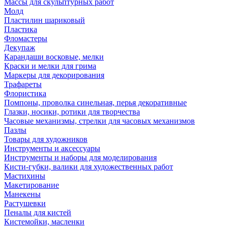
Массы для скульптурных работ
Молд
Пластилин шариковый
Пластика
Фломастеры
Декупаж
Карандаши восковые, мелки
Краски и мелки для грима
Маркеры для декорирования
Трафареты
Флористика
Помпоны, проволка синельная, перья декоративные
Глазки, носики, ротики для творчества
Часовые механизмы, стрелки для часовых механизмов
Пазлы
Товары для художников
Инструменты и аксессуары
Инструменты и наборы для моделирования
Кисти-губки, валики для художественных работ
Мастихины
Макетирование
Манекены
Растушевки
Пеналы для кистей
Кистемойки, масленки