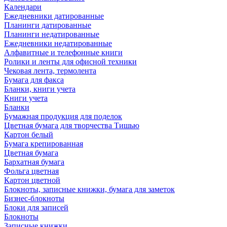
Календари
Ежедневники датированные
Планинги датированные
Планинги недатированные
Ежедневники недатированные
Алфавитные и телефонные книги
Ролики и ленты для офисной техники
Чековая лента, термолента
Бумага для факса
Бланки, книги учета
Книги учета
Бланки
Бумажная продукция для поделок
Цветная бумага для творчества Тишью
Картон белый
Бумага крепированная
Цветная бумага
Бархатная бумага
Фольга цветная
Картон цветной
Блокноты, записные книжки, бумага для заметок
Бизнес-блокноты
Блоки для записей
Блокноты
Записные книжки