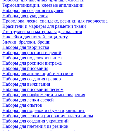
Термоаппликации, клеевые аппликации
Наборы для создания игрушек
Наборы для рукоделия
Проволока, леска, спандекс, резинки для творчества
Красители и маркеры для разметки ткани
Инструменты и материалы для валяния
Наклейки для ногтей, лица, тату.
Значки, брелоки, броши
Наборы для творчества
Наборы для росписи изделий
Наборы для поделок из гипса
Наборы для росписи витража
Наборы для рисования
Наборы для аппликаций и мозаики
Наборы для создания гравюр
Наборы для выжигания
Наборы для рисования песком
Наборы для парфюмерии и мыловарения
Наборы для лепки свечей
Наборы для опытов
Наборы для поделок из бумаги,квиллинг
Наборы для лепки и рисования пластилином
Наборы для создания украшений
Наборы для плетения из резинок