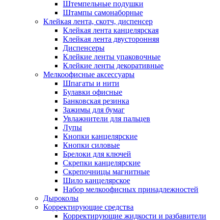
Штемпельные подушки
Штампы самонаборные
Клейкая лента, скотч, диспенсер
Клейкая лента канцелярская
Клейкая лента двусторонняя
Диспенсеры
Клейкие ленты упаковочные
Клейкие ленты декоративные
Мелкоофисные аксессуары
Шпагаты и нити
Булавки офисные
Банковская резинка
Зажимы для бумаг
Увлажнители для пальцев
Лупы
Кнопки канцелярские
Кнопки силовые
Брелоки для ключей
Скрепки канцелярские
Скрепочницы магнитные
Шило канцелярское
Набор мелкоофисных принадлежностей
Дыроколы
Корректирующие средства
Корректирующие жидкости и разбавители