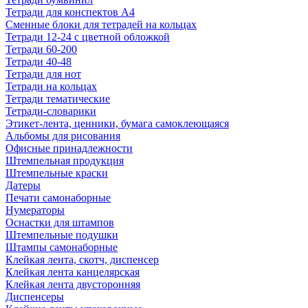
Тетради для конспектов А4
Сменные блоки для тетрадей на кольцах
Тетради 12-24 с цветной обложкой
Тетради 60-200
Тетради 40-48
Тетради для нот
Тетради на кольцах
Тетради тематические
Тетради-словарики
Этикет-лента, ценники, бумага самоклеющаяся
Альбомы для рисования
Офисные принадлежности
Штемпельная продукция
Штемпельные краски
Датеры
Печати самонаборные
Нумераторы
Оснастки для штампов
Штемпельные подушки
Штампы самонаборные
Клейкая лента, скотч, диспенсер
Клейкая лента канцелярская
Клейкая лента двусторонняя
Диспенсеры