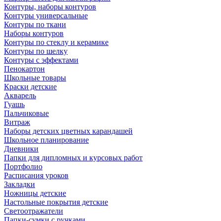
Контуры, наборы контуров
Контуры универсальные
Контуры по ткани
Наборы контуров
Контуры по стеклу и керамике
Контуры по шелку
Контуры с эффектами
Пенокартон
Школьные товары
Краски детские
Акварель
Гуашь
Пальчиковые
Витраж
Наборы детских цветных карандашей
Школьное планирование
Дневники
Папки для дипломных и курсовых работ
Портфолио
Расписания уроков
Закладки
Ножницы детские
Настольные покрытия детские
Светоотражатели
Папки-сумки с ручками