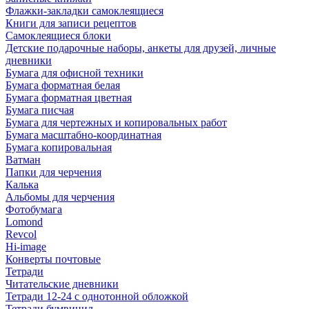
Флажки-закладки самоклеящиеся
Книги для записи рецептов
Самоклеящиеся блоки
Детские подарочные наборы, анкеты для друзей, личные
дневники
Бумага для офисной техники
Бумага форматная белая
Бумага форматная цветная
Бумага писчая
Бумага для чертежных и копировальных работ
Бумага масштабно-координатная
Бумага копировальная
Ватман
Папки для черчения
Калька
Альбомы для черчения
Фотобумага
Lomond
Revcol
Hi-image
Конверты почтовые
Тетради
Читательские дневники
Тетради 12-24 с однотонной обложкой
Тетради бумвинил