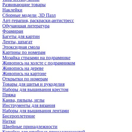
Развивающие товары
Наклейки
Сборные модели ,3D Пазл
Арт-терапия, раскраски-антистресс
Обучающая литература
Фоамиран
Багеты для картин
Ленты, шпагат
Эпоксидная смола
Картины по номерам
Мозайка стразами на подрамнике
Живопись на холсте с подрамником
Живопись на дереве
Живопись на картоне
Открытки по номерам
Товары для шитья и рукоделия
Наборы для вышивания крестом
Пряжа
Канва, пяльцы, иглы
Инструменты для вязания
Наборы для вышивания лентами
Бисероплетение
Нитки
Швейные принадлежности
Коробки для швейных принадлежностей