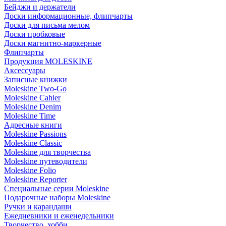
Бейджи и держатели
Доски информационные, флипчарты
Доски для письма мелом
Доски пробковые
Доски магнитно-маркерные
Флипчарты
Продукция MOLESKINE
Аксессуары
Записные книжки
Moleskine Two-Go
Moleskine Cahier
Moleskine Denim
Moleskine Time
Адресные книги
Moleskine Passions
Moleskine Classic
Moleskine для творчества
Moleskine путеводители
Moleskine Folio
Moleskine Reporter
Специальные серии Moleskine
Подарочные наборы Moleskine
Ручки и карандаши
Ежедневники и еженедельники
Творчество, хобби