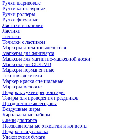
Ручки шариковые
Ручки капиллярные
Ручки-роллеры
Ручки фигурные
Ластики и точилки
Ластики
Точилки
Точилки с ластиком
Маркеры и текстовыделители
Маркеры для флипчарта
Маркеры для магнитно-маркерной доски
Маркеры для CD/DVD
Маркеры перманентные
Текстовыделители
Маркер-краска специальные
Маркеры меловые
Подарки, сувениры, награды
Товары для проведения праздников
Праздничные аксессуары
Воздушные шары
Карнавальные наборы
Свечи для торта
Поздравительные открытки и конверты
Подарочная упаковка
Упаковочная бумага