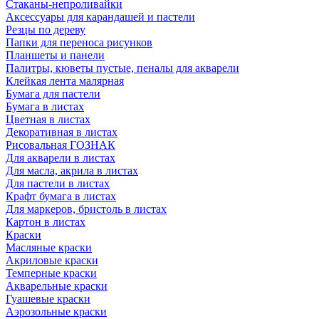
Стаканы-непроливайки
Аксессуары для карандашей и пастели
Резцы по дереву
Папки для переноса рисунков
Планшеты и панели
Палитры, кюветы пустые, пеналы для акварели
Клейкая лента малярная
Бумага для пастели
Бумага в листах
Цветная в листах
Декоративная в листах
Рисовальная ГОЗНАК
Для акварели в листах
Для масла, акрила в листах
Для пастели в листах
Крафт бумага в листах
Для маркеров, бристоль в листах
Картон в листах
Краски
Масляные краски
Акриловые краски
Темперные краски
Акварельные краски
Гуашевые краски
Аэрозольные краски