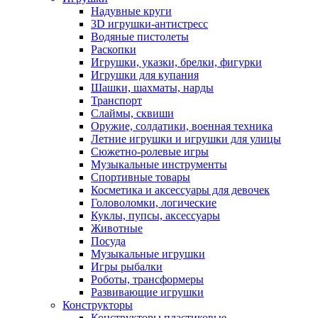
Надувные круги
3D игрушки-антистресс
Водяные пистолеты
Раскопки
Игрушки, указки, брелки, фигурки
Игрушки для купания
Шашки, шахматы, нарды
Транспорт
Слаймы, сквиши
Оружие, солдатики, военная техника
Летние игрушки и игрушки для улицы
Сюжетно-ролевые игры
Музыкальные инструменты
Спортивные товары
Косметика и аксессуары для девочек
Головоломки, логические
Куклы, пупсы, аксессуары
Животные
Посуда
Музыкальные игрушки
Игры рыбалки
Роботы, трансформеры
Развивающие игрушки
Конструкторы
Конструкторы пластиковые