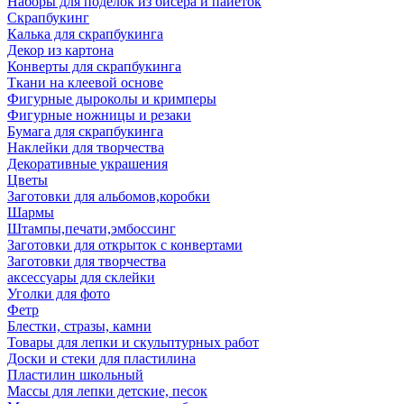
Наборы для поделок из бисера и пайеток
Скрапбукинг
Калька для скрапбукинга
Декор из картона
Конверты для скрапбукинга
Ткани на клеевой основе
Фигурные дыроколы и кримперы
Фигурные ножницы и резаки
Бумага для скрапбукинга
Наклейки для творчества
Декоративные украшения
Цветы
Заготовки для альбомов,коробки
Шармы
Штампы,печати,эмбоссинг
Заготовки для открыток с конвертами
Заготовки для творчества
аксессуары для склейки
Уголки для фото
Фетр
Блестки, стразы, камни
Товары для лепки и скульптурных работ
Доски и стеки для пластилина
Пластилин школьный
Массы для лепки детские, песок