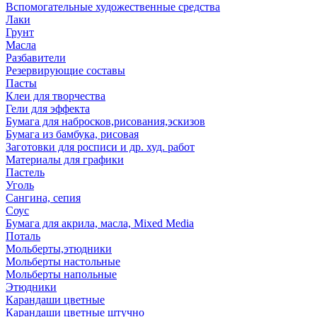
Вспомогательные художественные средства
Лаки
Грунт
Масла
Разбавители
Резервирующие составы
Пасты
Клеи для творчества
Гели для эффекта
Бумага для набросков,рисования,эскизов
Бумага из бамбука, рисовая
Заготовки для росписи и др. худ. работ
Материалы для графики
Пастель
Уголь
Сангина, сепия
Соус
Бумага для акрила, масла, Mixed Media
Поталь
Мольберты,этюдники
Мольберты настольные
Мольберты напольные
Этюдники
Карандаши цветные
Карандаши цветные штучно