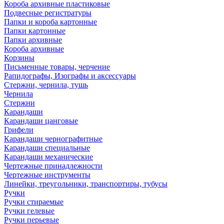
Короба архивные пластиковые
Подвесные регистратуры
Папки и короба картонные
Папки картонные
Папки архивные
Короба архивные
Корзины
Письменные товары, черчение
Рапидографы, Изографы и аксессуары
Стержни, чернила, тушь
Чернила
Стержни
Карандаши
Карандаши цанговые
Грифели
Карандаши чернографитные
Карандаши специальные
Карандаши механические
Чертежные принадлежности
Чертежные инструменты
Линейки, треугольники, транспортиры, тубусы
Ручки
Ручки стираемые
Ручки гелевые
Ручки перьевые