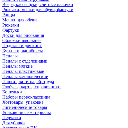
Веера, кассы букв, счетные палочки
Рюкзаки, мешки для обуви, фартуки
Ранцы
Мешки для обуви
Рюкзаки
Фартуки
Доски для рисования
Обложки школьные
Подставки для книг
Бутылки, ланчбоксы
Пеналы
Пеналы с отделениями
Пеналы мягкие
Пеналы пластиковые
Пеналы металлические
Папки для тетрадей, труда
Глобусы, карты, справочники
Кошельки
Наборы первоклассника
Хозтовары, упаковка
Гигиенические товары
Упаковочные материалы
Перчатки
Для уборки
Аксессуары к ПК