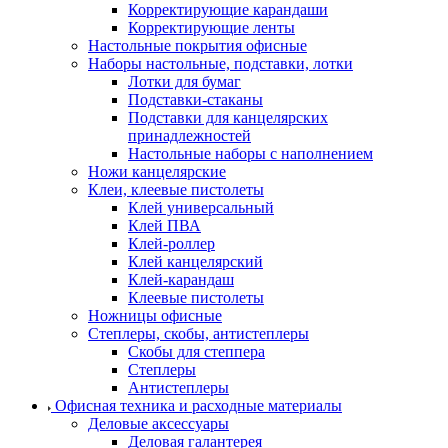
Корректирующие карандаши
Корректирующие ленты
Настольные покрытия офисные
Наборы настольные, подставки, лотки
Лотки для бумаг
Подставки-стаканы
Подставки для канцелярских
принадлежностей
Настольные наборы с наполнением
Ножи канцелярские
Клеи, клеевые пистолеты
Клей универсальный
Клей ПВА
Клей-роллер
Клей канцелярский
Клей-карандаш
Клеевые пистолеты
Ножницы офисные
Степлеры, скобы, антистеплеры
Скобы для степпера
Степлеры
Антистеплеры
Офисная техника и расходные материалы
Деловые аксессуары
Деловая галантерея