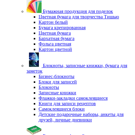
Бумажная продукция для поделок
Цветная бумага для творчества Тишью
Картон белый
Бумага крепированная
Цветная бумага
Бархатная бумага
Фольга цветная
Картон цветной
Блокноты, записные книжки, бумага для
заметок
Бизнес-блокноты
Блоки для записей
Блокноты
Записные книжки
Флажки-закладки самоклеящиеся
Книги для записи рецептов
Самоклеящиеся блоки
Детские подарочные наборы, анкеты для
друзей, личные дневники