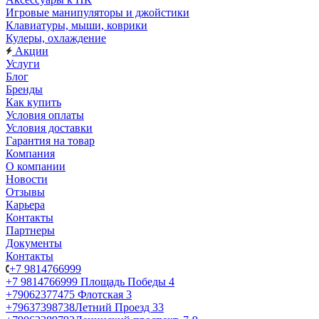
Игровые манипуляторы и джойстики
Клавиатуры, мыши, коврики
Кулеры, охлаждение
Акции
Услуги
Блог
Бренды
Как купить
Условия оплаты
Условия доставки
Гарантия на товар
Компания
О компании
Новости
Отзывы
Карьера
Контакты
Партнеры
Документы
Контакты
+7 9814766999
+7 9814766999
Площадь Победы 4
+79062377475
Флотская 3
+79637398738
Летний Проезд 33