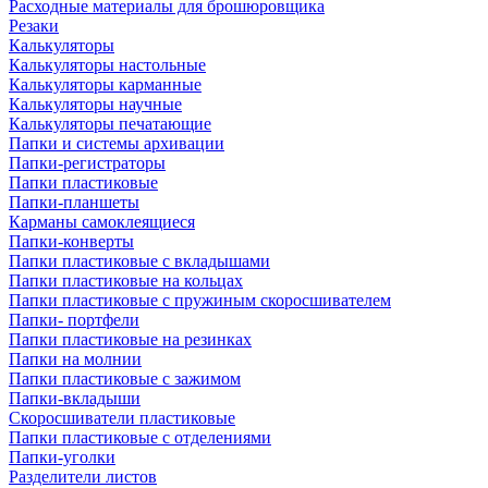
Расходные материалы для брошюровщика
Резаки
Калькуляторы
Калькуляторы настольные
Калькуляторы карманные
Калькуляторы научные
Калькуляторы печатающие
Папки и системы архивации
Папки-регистраторы
Папки пластиковые
Папки-планшеты
Карманы самоклеящиеся
Папки-конверты
Папки пластиковые с вкладышами
Папки пластиковые на кольцах
Папки пластиковые с пружиным скоросшивателем
Папки- портфели
Папки пластиковые на резинках
Папки на молнии
Папки пластиковые с зажимом
Папки-вкладыши
Скоросшиватели пластиковые
Папки пластиковые с отделениями
Папки-уголки
Разделители листов