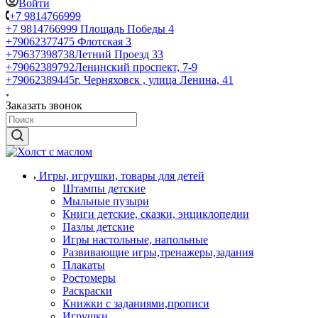
Войти
+7 9814766999
+7 9814766999
Площадь Победы 4
+79062377475
Флотская 3
+79637398738
Летний Проезд 33
+79062389792
Ленинский проспект, 7-9
+79062389445
г. Черняховск , улица Ленина, 41
Заказать звонок
Игры, игрушки, товары для детей
Штампы детские
Мыльные пузыри
Книги детские, сказки, энциклопедии
Пазлы детские
Игры настольные, напольные
Развивающие игры,тренажеры,задания
Плакаты
Ростомеры
Раскраски
Книжки с заданиями,прописи
Игрушки