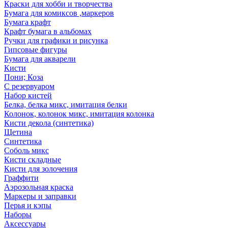
Краски для хобби и творчества
Бумага для комиксов ,маркеров
Бумага крафт
Крафт бумага в альбомах
Ручки для графики и рисунка
Гипсовые фигуры
Бумага для акварели
Кисти
Пони; Коза
С резервуаром
Набор кистей
Белка, белка микс, имитация белки
Колонок, колонок микс, имитация колонка
Кисти декола (синтетика)
Щетина
Синтетика
Соболь микс
Кисти складные
Кисти для золочения
Граффити
Аэрозольная краска
Маркеры и заправки
Перья и кэпы
Наборы
Аксессуары