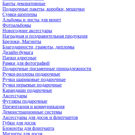
Банты декоративные
Подарочные пакеты, коробки, мешочки
Сумки-шопперы
Альбомы и листы для монет
Фотоальбомы
Новогодние аксессуары
Наградная и поздравительная продукция
Брелоки, Магниты
Благодарности, грамоты, дипломы
Дизайн-бумага
Папки адресные
Рамки для фотографий
Подарочные письменные принадлежности
Ручки-роллеры подарочные
Ручки шариковые подарочные
Ручки перьевые подарочные
Карандаши подарочные
Аксессуары
Футляры подарочные
Презентация и коммуникация
Демонстрационные системы
Аксессуары для досок и флипчартов
Губки для досок
Блокноты для флипчарта
Магниты для досок