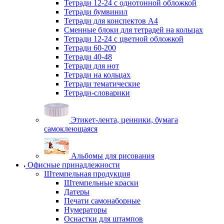
Тетради 12-24 с однотонной обложкой
Тетради бумвинил
Тетради для конспектов А4
Сменные блоки для тетрадей на кольцах
Тетради 12-24 с цветной обложкой
Тетради 60-200
Тетради 40-48
Тетради для нот
Тетради на кольцах
Тетради тематические
Тетради-словарики
Этикет-лента, ценники, бумага
самоклеющаяся
Альбомы для рисования
Офисные принадлежности
Штемпельная продукция
Штемпельные краски
Датеры
Печати самонаборные
Нумераторы
Оснастки для штампов