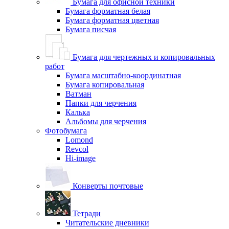
Бумага для офисной техники
Бумага форматная белая
Бумага форматная цветная
Бумага писчая
Бумага для чертежных и копировальных
работ
Бумага масштабно-координатная
Бумага копировальная
Ватман
Папки для черчения
Калька
Альбомы для черчения
Фотобумага
Lomond
Revcol
Hi-image
Конверты почтовые
Тетради
Читательские дневники