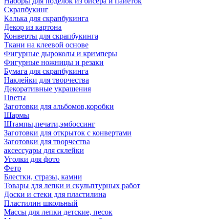
Наборы для поделок из бисера и пайеток
Скрапбукинг
Калька для скрапбукинга
Декор из картона
Конверты для скрапбукинга
Ткани на клеевой основе
Фигурные дыроколы и кримперы
Фигурные ножницы и резаки
Бумага для скрапбукинга
Наклейки для творчества
Декоративные украшения
Цветы
Заготовки для альбомов,коробки
Шармы
Штампы,печати,эмбоссинг
Заготовки для открыток с конвертами
Заготовки для творчества
аксессуары для склейки
Уголки для фото
Фетр
Блестки, стразы, камни
Товары для лепки и скульптурных работ
Доски и стеки для пластилина
Пластилин школьный
Массы для лепки детские, песок