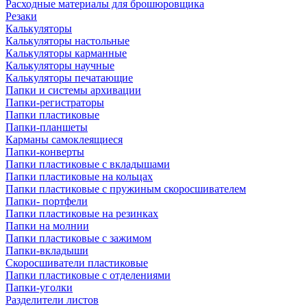
Расходные материалы для брошюровщика
Резаки
Калькуляторы
Калькуляторы настольные
Калькуляторы карманные
Калькуляторы научные
Калькуляторы печатающие
Папки и системы архивации
Папки-регистраторы
Папки пластиковые
Папки-планшеты
Карманы самоклеящиеся
Папки-конверты
Папки пластиковые с вкладышами
Папки пластиковые на кольцах
Папки пластиковые с пружиным скоросшивателем
Папки- портфели
Папки пластиковые на резинках
Папки на молнии
Папки пластиковые с зажимом
Папки-вкладыши
Скоросшиватели пластиковые
Папки пластиковые с отделениями
Папки-уголки
Разделители листов