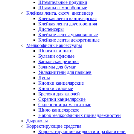
Штемпельные подушки
Штампы самонаборные
Клейкая лента, скотч, диспенсер
Клейкая лента канцелярская
Клейкая лента двусторонняя
Диспенсеры
Клейкие ленты упаковочные
Клейкие ленты декоративные
Мелкоофисные аксессуары
Шпагаты и нити
Булавки офисные
Банковская резинка
Зажимы для бумаг
Увлажнители для пальцев
Лупы
Кнопки канцелярские
Кнопки силовые
Брелоки для ключей
Скрепки канцелярские
Скрепочницы магнитные
Шило канцелярское
Набор мелкоофисных принадлежностей
Дыроколы
Корректирующие средства
Корректирующие жидкости и разбавители