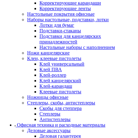
Корректирующие карандаши
Корректирующие ленты
Настольные покрытия офисные
Наборы настольные, подставки, лотки
Лотки для бумаг
Подставки-стаканы
Подставки для канцелярских
принадлежностей
Настольные наборы с наполнением
Ножи канцелярские
Клеи, клеевые пистолеты
Клей универсальный
Клей ПВА
Клей-роллер
Клей канцелярский
Клей-карандаш
Клеевые пистолеты
Ножницы офисные
Степлеры, скобы, антистеплеры
Скобы для степпера
Степлеры
Антистеплеры
Офисная техника и расходные материалы
Деловые аксессуары
Деловая галантерея