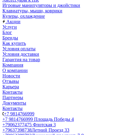
Игровые манипуляторы и джойстики
Клавиатуры, мыши, коврики
Кулеры, охлаждение
Акции
Услуги
Блог
Бренды
Как купить
Условия оплаты
Условия доставки
Гарантия на товар
Компания
О компании
Новости
Отзывы
Карьера
Контакты
Партнеры
Документы
Контакты
+7 9814766999
+7 9814766999
Площадь Победы 4
+79062377475
Флотская 3
+79637398738
Летний Проезд 33