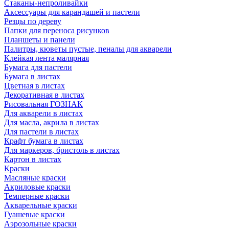
Стаканы-непроливайки
Аксессуары для карандашей и пастели
Резцы по дереву
Папки для переноса рисунков
Планшеты и панели
Палитры, кюветы пустые, пеналы для акварели
Клейкая лента малярная
Бумага для пастели
Бумага в листах
Цветная в листах
Декоративная в листах
Рисовальная ГОЗНАК
Для акварели в листах
Для масла, акрила в листах
Для пастели в листах
Крафт бумага в листах
Для маркеров, бристоль в листах
Картон в листах
Краски
Масляные краски
Акриловые краски
Темперные краски
Акварельные краски
Гуашевые краски
Аэрозольные краски