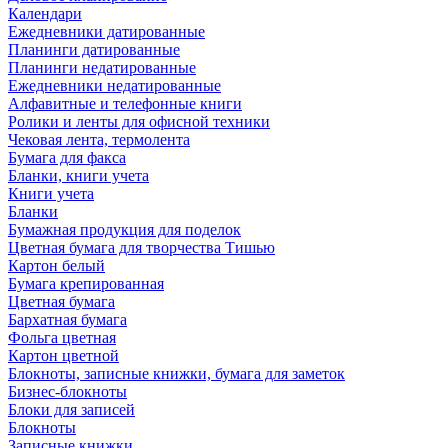
Календари
Ежедневники датированные
Планинги датированные
Планинги недатированные
Ежедневники недатированные
Алфавитные и телефонные книги
Ролики и ленты для офисной техники
Чековая лента, термолента
Бумага для факса
Бланки, книги учета
Книги учета
Бланки
Бумажная продукция для поделок
Цветная бумага для творчества Тишью
Картон белый
Бумага крепированная
Цветная бумага
Бархатная бумага
Фольга цветная
Картон цветной
Блокноты, записные книжки, бумага для заметок
Бизнес-блокноты
Блоки для записей
Блокноты
Записные книжки