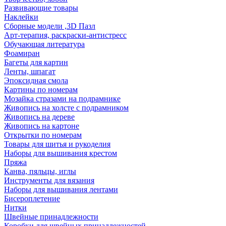
Развивающие товары
Наклейки
Сборные модели ,3D Пазл
Арт-терапия, раскраски-антистресс
Обучающая литература
Фоамиран
Багеты для картин
Ленты, шпагат
Эпоксидная смола
Картины по номерам
Мозайка стразами на подрамнике
Живопись на холсте с подрамником
Живопись на дереве
Живопись на картоне
Открытки по номерам
Товары для шитья и рукоделия
Наборы для вышивания крестом
Пряжа
Канва, пяльцы, иглы
Инструменты для вязания
Наборы для вышивания лентами
Бисероплетение
Нитки
Швейные принадлежности
Коробки для швейных принадлежностей