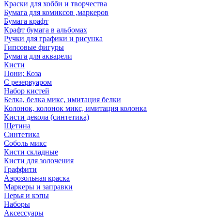
Краски для хобби и творчества
Бумага для комиксов ,маркеров
Бумага крафт
Крафт бумага в альбомах
Ручки для графики и рисунка
Гипсовые фигуры
Бумага для акварели
Кисти
Пони; Коза
С резервуаром
Набор кистей
Белка, белка микс, имитация белки
Колонок, колонок микс, имитация колонка
Кисти декола (синтетика)
Щетина
Синтетика
Соболь микс
Кисти складные
Кисти для золочения
Граффити
Аэрозольная краска
Маркеры и заправки
Перья и кэпы
Наборы
Аксессуары