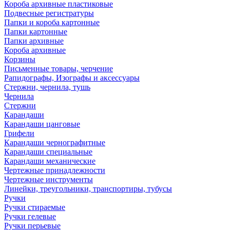
Короба архивные пластиковые
Подвесные регистратуры
Папки и короба картонные
Папки картонные
Папки архивные
Короба архивные
Корзины
Письменные товары, черчение
Рапидографы, Изографы и аксессуары
Стержни, чернила, тушь
Чернила
Стержни
Карандаши
Карандаши цанговые
Грифели
Карандаши чернографитные
Карандаши специальные
Карандаши механические
Чертежные принадлежности
Чертежные инструменты
Линейки, треугольники, транспортиры, тубусы
Ручки
Ручки стираемые
Ручки гелевые
Ручки перьевые