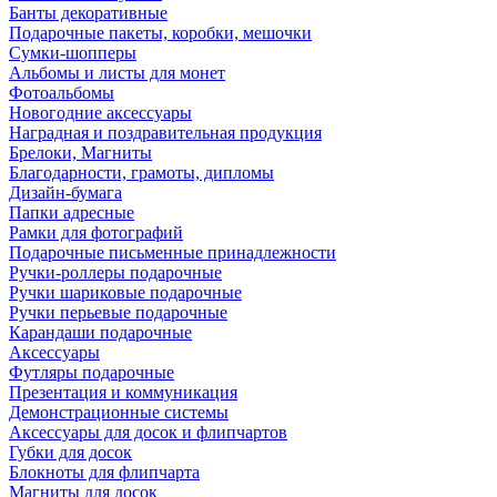
Банты декоративные
Подарочные пакеты, коробки, мешочки
Сумки-шопперы
Альбомы и листы для монет
Фотоальбомы
Новогодние аксессуары
Наградная и поздравительная продукция
Брелоки, Магниты
Благодарности, грамоты, дипломы
Дизайн-бумага
Папки адресные
Рамки для фотографий
Подарочные письменные принадлежности
Ручки-роллеры подарочные
Ручки шариковые подарочные
Ручки перьевые подарочные
Карандаши подарочные
Аксессуары
Футляры подарочные
Презентация и коммуникация
Демонстрационные системы
Аксессуары для досок и флипчартов
Губки для досок
Блокноты для флипчарта
Магниты для досок