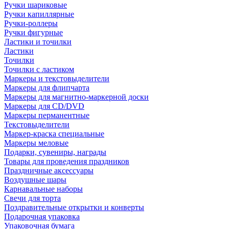
Ручки шариковые
Ручки капиллярные
Ручки-роллеры
Ручки фигурные
Ластики и точилки
Ластики
Точилки
Точилки с ластиком
Маркеры и текстовыделители
Маркеры для флипчарта
Маркеры для магнитно-маркерной доски
Маркеры для CD/DVD
Маркеры перманентные
Текстовыделители
Маркер-краска специальные
Маркеры меловые
Подарки, сувениры, награды
Товары для проведения праздников
Праздничные аксессуары
Воздушные шары
Карнавальные наборы
Свечи для торта
Поздравительные открытки и конверты
Подарочная упаковка
Упаковочная бумага