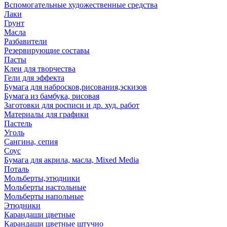
Вспомогательные художественные средства
Лаки
Грунт
Масла
Разбавители
Резервирующие составы
Пасты
Клеи для творчества
Гели для эффекта
Бумага для набросков,рисования,эскизов
Бумага из бамбука, рисовая
Заготовки для росписи и др. худ. работ
Материалы для графики
Пастель
Уголь
Сангина, сепия
Соус
Бумага для акрила, масла, Mixed Media
Поталь
Мольберты,этюдники
Мольберты настольные
Мольберты напольные
Этюдники
Карандаши цветные
Карандаши цветные штучно