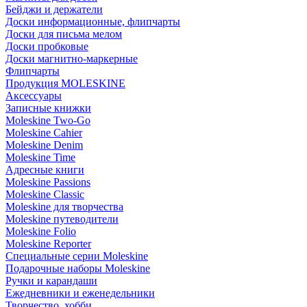
Бейджи и держатели
Доски информационные, флипчарты
Доски для письма мелом
Доски пробковые
Доски магнитно-маркерные
Флипчарты
Продукция MOLESKINE
Аксессуары
Записные книжки
Moleskine Two-Go
Moleskine Cahier
Moleskine Denim
Moleskine Time
Адресные книги
Moleskine Passions
Moleskine Classic
Moleskine для творчества
Moleskine путеводители
Moleskine Folio
Moleskine Reporter
Специальные серии Moleskine
Подарочные наборы Moleskine
Ручки и карандаши
Ежедневники и еженедельники
Творчество, хобби