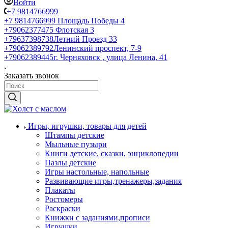
Войти
+7 9814766999
+7 9814766999
Площадь Победы 4
+79062377475
Флотская 3
+79637398738
Летний Проезд 33
+79062389792
Ленинский проспект, 7-9
+79062389445
г. Черняховск , улица Ленина, 41
Заказать звонок
Игры, игрушки, товары для детей
Штампы детские
Мыльные пузыри
Книги детские, сказки, энциклопедии
Пазлы детские
Игры настольные, напольные
Развивающие игры,тренажеры,задания
Плакаты
Ростомеры
Раскраски
Книжки с заданиями,прописи
Игрушки