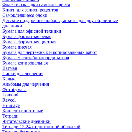
Флажки-закладки самоклеящиеся
Книги для записи рецептов
Самоклеящиеся блоки
Детские подарочные наборы, анкеты для друзей, личные
дневники
Бумага для офисной техники
Бумага форматная белая
Бумага форматная цветная
Бумага писчая
Бумага для чертежных и копировальных работ
Бумага масштабно-координатная
Бумага копировальная
Ватман
Папки для черчения
Калька
Альбомы для черчения
Фотобумага
Lomond
Revcol
Hi-image
Конверты почтовые
Тетради
Читательские дневники
Тетради 12-24 с однотонной обложкой
Тетради бумвинил