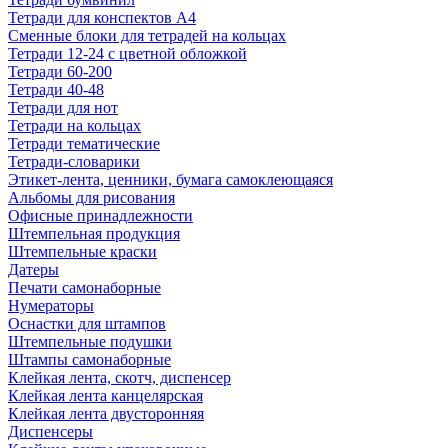
Тетради для конспектов А4
Сменные блоки для тетрадей на кольцах
Тетради 12-24 с цветной обложкой
Тетради 60-200
Тетради 40-48
Тетради для нот
Тетради на кольцах
Тетради тематические
Тетради-словарики
Этикет-лента, ценники, бумага самоклеющаяся
Альбомы для рисования
Офисные принадлежности
Штемпельная продукция
Штемпельные краски
Датеры
Печати самонаборные
Нумераторы
Оснастки для штампов
Штемпельные подушки
Штампы самонаборные
Клейкая лента, скотч, диспенсер
Клейкая лента канцелярская
Клейкая лента двусторонняя
Диспенсеры