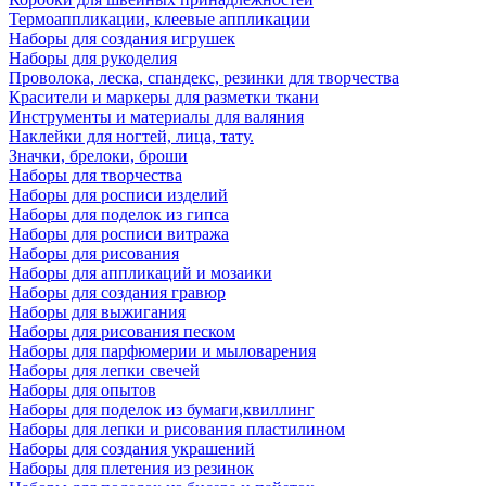
Термоаппликации, клеевые аппликации
Наборы для создания игрушек
Наборы для рукоделия
Проволока, леска, спандекс, резинки для творчества
Красители и маркеры для разметки ткани
Инструменты и материалы для валяния
Наклейки для ногтей, лица, тату.
Значки, брелоки, броши
Наборы для творчества
Наборы для росписи изделий
Наборы для поделок из гипса
Наборы для росписи витража
Наборы для рисования
Наборы для аппликаций и мозаики
Наборы для создания гравюр
Наборы для выжигания
Наборы для рисования песком
Наборы для парфюмерии и мыловарения
Наборы для лепки свечей
Наборы для опытов
Наборы для поделок из бумаги,квиллинг
Наборы для лепки и рисования пластилином
Наборы для создания украшений
Наборы для плетения из резинок