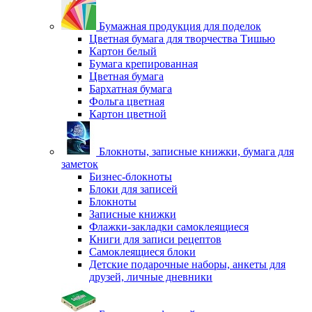
Бумажная продукция для поделок
Цветная бумага для творчества Тишью
Картон белый
Бумага крепированная
Цветная бумага
Бархатная бумага
Фольга цветная
Картон цветной
Блокноты, записные книжки, бумага для
заметок
Бизнес-блокноты
Блоки для записей
Блокноты
Записные книжки
Флажки-закладки самоклеящиеся
Книги для записи рецептов
Самоклеящиеся блоки
Детские подарочные наборы, анкеты для
друзей, личные дневники