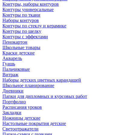
Контуры, наборы контуров
Контуры универсальные
Контуры по ткани
Наборы контуров
Контуры по стеклу и керамике
Контуры по шелку
Контуры с эффектами
Пенокартон
Школьные товары
Краски детские
Акварель
Гуашь
Пальчиковые
Витраж
Наборы детских цветных карандашей
Школьное планирование
Дневники
Папки для дипломных и курсовых работ
Портфолио
Расписания уроков
Закладки
Ножницы детские
Настольные покрытия детские
Светоотражатели
Папки-сумки с ручками