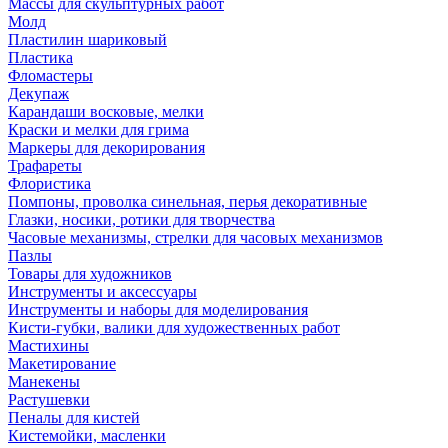
Массы для скульптурных работ
Молд
Пластилин шариковый
Пластика
Фломастеры
Декупаж
Карандаши восковые, мелки
Краски и мелки для грима
Маркеры для декорирования
Трафареты
Флористика
Помпоны, проволка синельная, перья декоративные
Глазки, носики, ротики для творчества
Часовые механизмы, стрелки для часовых механизмов
Пазлы
Товары для художников
Инструменты и аксессуары
Инструменты и наборы для моделирования
Кисти-губки, валики для художественных работ
Мастихины
Макетирование
Манекены
Растушевки
Пеналы для кистей
Кистемойки, масленки