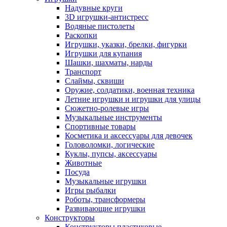
Надувные круги
3D игрушки-антистресс
Водяные пистолеты
Раскопки
Игрушки, указки, брелки, фигурки
Игрушки для купания
Шашки, шахматы, нарды
Транспорт
Слаймы, сквиши
Оружие, солдатики, военная техника
Летние игрушки и игрушки для улицы
Сюжетно-ролевые игры
Музыкальные инструменты
Спортивные товары
Косметика и аксессуары для девочек
Головоломки, логические
Куклы, пупсы, аксессуары
Животные
Посуда
Музыкальные игрушки
Игры рыбалки
Роботы, трансформеры
Развивающие игрушки
Конструкторы
Конструкторы пластиковые