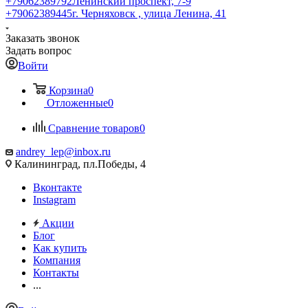
+79062389792
Ленинский проспект, 7-9
+79062389445
г. Черняховск , улица Ленина, 41
Заказать звонок
Задать вопрос
Войти
Корзина
0
Отложенные
0
Сравнение товаров
0
andrey_lep@inbox.ru
Калининград, пл.Победы, 4
Вконтакте
Instagram
Акции
Блог
Как купить
Компания
Контакты
...