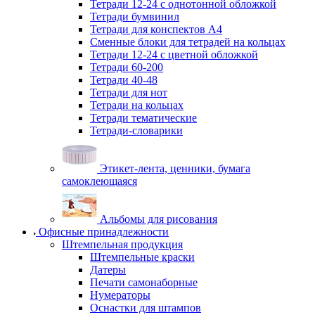
Тетради 12-24 с однотонной обложкой
Тетради бумвинил
Тетради для конспектов А4
Сменные блоки для тетрадей на кольцах
Тетради 12-24 с цветной обложкой
Тетради 60-200
Тетради 40-48
Тетради для нот
Тетради на кольцах
Тетради тематические
Тетради-словарики
Этикет-лента, ценники, бумага
самоклеющаяся
Альбомы для рисования
Офисные принадлежности
Штемпельная продукция
Штемпельные краски
Датеры
Печати самонаборные
Нумераторы
Оснастки для штампов