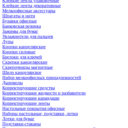
Клейкие ленты упаковочные
Клейкие ленты декоративные
Мелкоофисные аксессуары
Шпагаты и нити
Булавки офисные
Банковская резинка
Зажимы для бумаг
Увлажнители для пальцев
Лупы
Кнопки канцелярские
Кнопки силовые
Брелоки для ключей
Скрепки канцелярские
Скрепочницы магнитные
Шило канцелярское
Набор мелкоофисных принадлежностей
Дыроколы
Корректирующие средства
Корректирующие жидкости и разбавители
Корректирующие карандаши
Корректирующие ленты
Настольные покрытия офисные
Наборы настольные, подставки, лотки
Лотки для бумаг
Подставки-стаканы