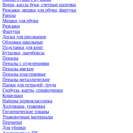
Веера, кассы букв, счетные палочки
Рюкзаки, мешки для обуви, фартуки
Ранцы
Мешки для обуви
Рюкзаки
Фартуки
Доски для рисования
Обложки школьные
Подставки для книг
Бутылки, ланчбоксы
Пеналы
Пеналы с отделениями
Пеналы мягкие
Пеналы пластиковые
Пеналы металлические
Папки для тетрадей, труда
Глобусы, карты, справочники
Кошельки
Наборы первоклассника
Хозтовары, упаковка
Гигиенические товары
Упаковочные материалы
Перчатки
Для уборки
Аксессуары к ПК