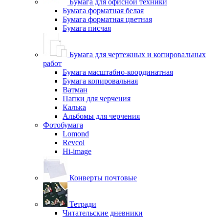
Бумага для офисной техники
Бумага форматная белая
Бумага форматная цветная
Бумага писчая
Бумага для чертежных и копировальных
работ
Бумага масштабно-координатная
Бумага копировальная
Ватман
Папки для черчения
Калька
Альбомы для черчения
Фотобумага
Lomond
Revcol
Hi-image
Конверты почтовые
Тетради
Читательские дневники