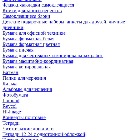
Флажки-закладки самоклеящиеся
Книги для записи рецептов
Самоклеящиеся блоки
Детские подарочные наборы, анкеты для друзей, личные
дневники
Бумага для офисной техники
Бумага форматная белая
Бумага форматная цветная
Бумага писчая
Бумага для чертежных и копировальных работ
Бумага масштабно-координатная
Бумага копировальная
Ватман
Папки для черчения
Калька
Альбомы для черчения
Фотобумага
Lomond
Revcol
Hi-image
Конверты почтовые
Тетради
Читательские дневники
Тетради 12-24 с однотонной обложкой
Тетради бумвинил