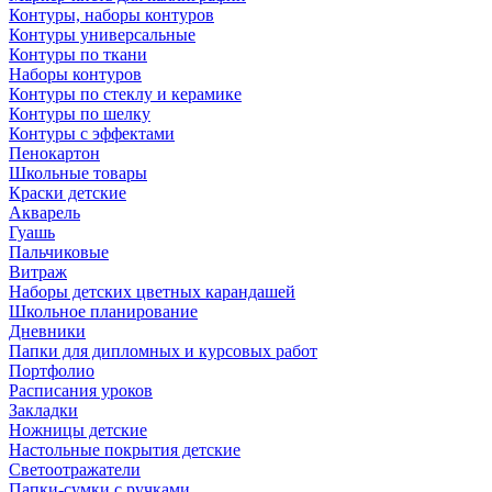
Контуры, наборы контуров
Контуры универсальные
Контуры по ткани
Наборы контуров
Контуры по стеклу и керамике
Контуры по шелку
Контуры с эффектами
Пенокартон
Школьные товары
Краски детские
Акварель
Гуашь
Пальчиковые
Витраж
Наборы детских цветных карандашей
Школьное планирование
Дневники
Папки для дипломных и курсовых работ
Портфолио
Расписания уроков
Закладки
Ножницы детские
Настольные покрытия детские
Светоотражатели
Папки-сумки с ручками