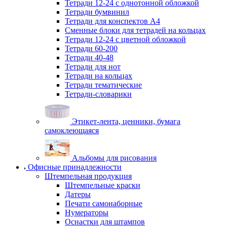
Тетради 12-24 с однотонной обложкой
Тетради бумвинил
Тетради для конспектов А4
Сменные блоки для тетрадей на кольцах
Тетради 12-24 с цветной обложкой
Тетради 60-200
Тетради 40-48
Тетради для нот
Тетради на кольцах
Тетради тематические
Тетради-словарики
Этикет-лента, ценники, бумага
самоклеющаяся
Альбомы для рисования
Офисные принадлежности
Штемпельная продукция
Штемпельные краски
Датеры
Печати самонаборные
Нумераторы
Оснастки для штампов