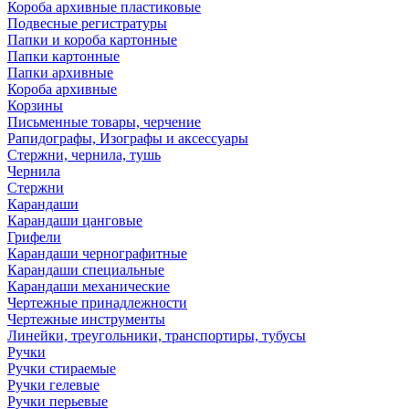
Короба архивные пластиковые
Подвесные регистратуры
Папки и короба картонные
Папки картонные
Папки архивные
Короба архивные
Корзины
Письменные товары, черчение
Рапидографы, Изографы и аксессуары
Стержни, чернила, тушь
Чернила
Стержни
Карандаши
Карандаши цанговые
Грифели
Карандаши чернографитные
Карандаши специальные
Карандаши механические
Чертежные принадлежности
Чертежные инструменты
Линейки, треугольники, транспортиры, тубусы
Ручки
Ручки стираемые
Ручки гелевые
Ручки перьевые