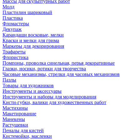
Массы для скульптурных работ
Молд
Пластилин шариковый
Пластика
Фломастеры
Декупаж
Карандаши восковые, мелки
Краски и мелки для грима
Маркеры для декорирования
Трафареты
Флористика
Помпоны, проволка синельная, перья декоративные
Глазки, носики, ротики для творчества
Часовые механизмы, стрелки для часовых механизмов
Пазлы
Товары для художников
Инструменты и аксессуары
Инструменты и наборы для моделирования
Кисти-губки, валики для художественных работ
Мастихины
Макетирование
Манекены
Растушевки
Пеналы для кистей
Кистемойки, масленки