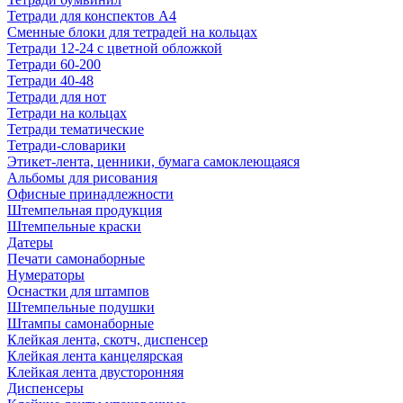
Тетради для конспектов А4
Сменные блоки для тетрадей на кольцах
Тетради 12-24 с цветной обложкой
Тетради 60-200
Тетради 40-48
Тетради для нот
Тетради на кольцах
Тетради тематические
Тетради-словарики
Этикет-лента, ценники, бумага самоклеющаяся
Альбомы для рисования
Офисные принадлежности
Штемпельная продукция
Штемпельные краски
Датеры
Печати самонаборные
Нумераторы
Оснастки для штампов
Штемпельные подушки
Штампы самонаборные
Клейкая лента, скотч, диспенсер
Клейкая лента канцелярская
Клейкая лента двусторонняя
Диспенсеры