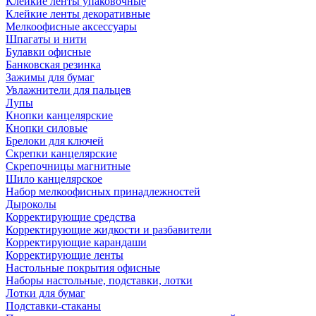
Клейкие ленты упаковочные
Клейкие ленты декоративные
Мелкоофисные аксессуары
Шпагаты и нити
Булавки офисные
Банковская резинка
Зажимы для бумаг
Увлажнители для пальцев
Лупы
Кнопки канцелярские
Кнопки силовые
Брелоки для ключей
Скрепки канцелярские
Скрепочницы магнитные
Шило канцелярское
Набор мелкоофисных принадлежностей
Дыроколы
Корректирующие средства
Корректирующие жидкости и разбавители
Корректирующие карандаши
Корректирующие ленты
Настольные покрытия офисные
Наборы настольные, подставки, лотки
Лотки для бумаг
Подставки-стаканы