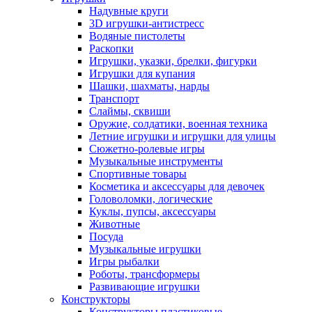
Надувные круги
3D игрушки-антистресс
Водяные пистолеты
Раскопки
Игрушки, указки, брелки, фигурки
Игрушки для купания
Шашки, шахматы, нарды
Транспорт
Слаймы, сквиши
Оружие, солдатики, военная техника
Летние игрушки и игрушки для улицы
Сюжетно-ролевые игры
Музыкальные инструменты
Спортивные товары
Косметика и аксессуары для девочек
Головоломки, логические
Куклы, пупсы, аксессуары
Животные
Посуда
Музыкальные игрушки
Игры рыбалки
Роботы, трансформеры
Развивающие игрушки
Конструкторы
Конструкторы пластиковые