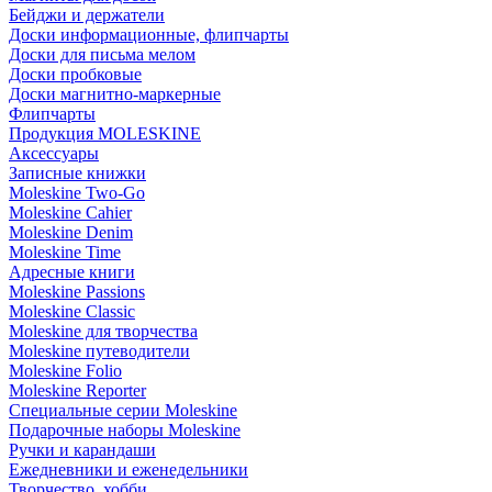
Бейджи и держатели
Доски информационные, флипчарты
Доски для письма мелом
Доски пробковые
Доски магнитно-маркерные
Флипчарты
Продукция MOLESKINE
Аксессуары
Записные книжки
Moleskine Two-Go
Moleskine Cahier
Moleskine Denim
Moleskine Time
Адресные книги
Moleskine Passions
Moleskine Classic
Moleskine для творчества
Moleskine путеводители
Moleskine Folio
Moleskine Reporter
Специальные серии Moleskine
Подарочные наборы Moleskine
Ручки и карандаши
Ежедневники и еженедельники
Творчество, хобби