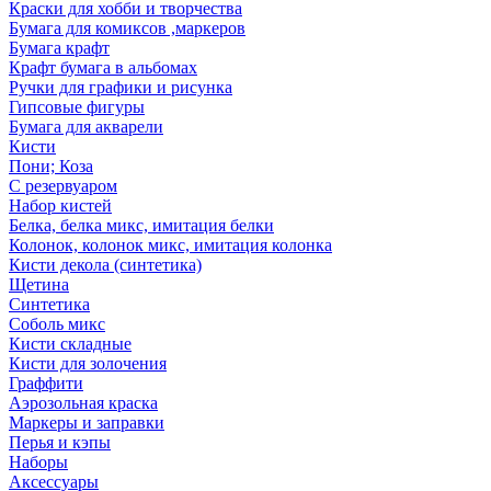
Краски для хобби и творчества
Бумага для комиксов ,маркеров
Бумага крафт
Крафт бумага в альбомах
Ручки для графики и рисунка
Гипсовые фигуры
Бумага для акварели
Кисти
Пони; Коза
С резервуаром
Набор кистей
Белка, белка микс, имитация белки
Колонок, колонок микс, имитация колонка
Кисти декола (синтетика)
Щетина
Синтетика
Соболь микс
Кисти складные
Кисти для золочения
Граффити
Аэрозольная краска
Маркеры и заправки
Перья и кэпы
Наборы
Аксессуары