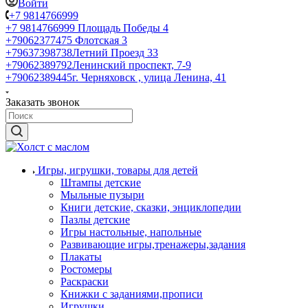
Войти
+7 9814766999
+7 9814766999
Площадь Победы 4
+79062377475
Флотская 3
+79637398738
Летний Проезд 33
+79062389792
Ленинский проспект, 7-9
+79062389445
г. Черняховск , улица Ленина, 41
Заказать звонок
Игры, игрушки, товары для детей
Штампы детские
Мыльные пузыри
Книги детские, сказки, энциклопедии
Пазлы детские
Игры настольные, напольные
Развивающие игры,тренажеры,задания
Плакаты
Ростомеры
Раскраски
Книжки с заданиями,прописи
Игрушки