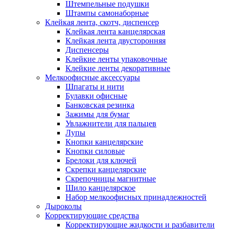
Штемпельные подушки
Штампы самонаборные
Клейкая лента, скотч, диспенсер
Клейкая лента канцелярская
Клейкая лента двусторонняя
Диспенсеры
Клейкие ленты упаковочные
Клейкие ленты декоративные
Мелкоофисные аксессуары
Шпагаты и нити
Булавки офисные
Банковская резинка
Зажимы для бумаг
Увлажнители для пальцев
Лупы
Кнопки канцелярские
Кнопки силовые
Брелоки для ключей
Скрепки канцелярские
Скрепочницы магнитные
Шило канцелярское
Набор мелкоофисных принадлежностей
Дыроколы
Корректирующие средства
Корректирующие жидкости и разбавители