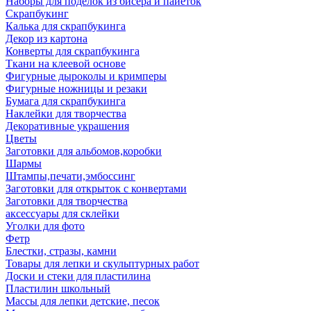
Наборы для поделок из бисера и пайеток
Скрапбукинг
Калька для скрапбукинга
Декор из картона
Конверты для скрапбукинга
Ткани на клеевой основе
Фигурные дыроколы и кримперы
Фигурные ножницы и резаки
Бумага для скрапбукинга
Наклейки для творчества
Декоративные украшения
Цветы
Заготовки для альбомов,коробки
Шармы
Штампы,печати,эмбоссинг
Заготовки для открыток с конвертами
Заготовки для творчества
аксессуары для склейки
Уголки для фото
Фетр
Блестки, стразы, камни
Товары для лепки и скульптурных работ
Доски и стеки для пластилина
Пластилин школьный
Массы для лепки детские, песок