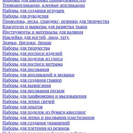
Термоаппликации, клеевые аппликации
Наборы для создания игрушек
Наборы для рукоделия
Проволока, леска, спандекс, резинки для творчества
Красители и маркеры для разметки ткани
Инструменты и материалы для валяния
Наклейки для ногтей, лица, тату.
Значки, брелоки, броши
Наборы для творчества
Наборы для росписи изделий
Наборы для поделок из гипса
Наборы для росписи витража
Наборы для рисования
Наборы для аппликаций и мозаики
Наборы для создания гравюр
Наборы для выжигания
Наборы для рисования песком
Наборы для парфюмерии и мыловарения
Наборы для лепки свечей
Наборы для опытов
Наборы для поделок из бумаги,квиллинг
Наборы для лепки и рисования пластилином
Наборы для создания украшений
Наборы для плетения из резинок