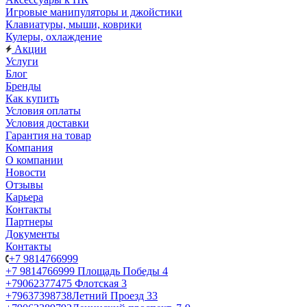
Игровые манипуляторы и джойстики
Клавиатуры, мыши, коврики
Кулеры, охлаждение
Акции
Услуги
Блог
Бренды
Как купить
Условия оплаты
Условия доставки
Гарантия на товар
Компания
О компании
Новости
Отзывы
Карьера
Контакты
Партнеры
Документы
Контакты
+7 9814766999
+7 9814766999
Площадь Победы 4
+79062377475
Флотская 3
+79637398738
Летний Проезд 33