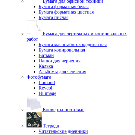
Бумага для офисной техники
Бумага форматная белая
Бумага форматная цветная
Бумага писчая
Бумага для чертежных и копировальных
работ
Бумага масштабно-координатная
Бумага копировальная
Ватман
Папки для черчения
Калька
Альбомы для черчения
Фотобумага
Lomond
Revcol
Hi-image
Конверты почтовые
Тетради
Читательские дневники