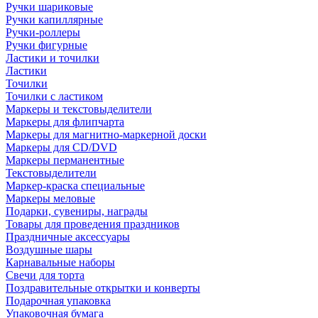
Ручки шариковые
Ручки капиллярные
Ручки-роллеры
Ручки фигурные
Ластики и точилки
Ластики
Точилки
Точилки с ластиком
Маркеры и текстовыделители
Маркеры для флипчарта
Маркеры для магнитно-маркерной доски
Маркеры для CD/DVD
Маркеры перманентные
Текстовыделители
Маркер-краска специальные
Маркеры меловые
Подарки, сувениры, награды
Товары для проведения праздников
Праздничные аксессуары
Воздушные шары
Карнавальные наборы
Свечи для торта
Поздравительные открытки и конверты
Подарочная упаковка
Упаковочная бумага