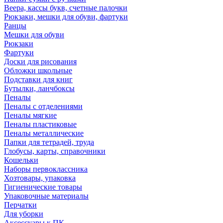
Веера, кассы букв, счетные палочки
Рюкзаки, мешки для обуви, фартуки
Ранцы
Мешки для обуви
Рюкзаки
Фартуки
Доски для рисования
Обложки школьные
Подставки для книг
Бутылки, ланчбоксы
Пеналы
Пеналы с отделениями
Пеналы мягкие
Пеналы пластиковые
Пеналы металлические
Папки для тетрадей, труда
Глобусы, карты, справочники
Кошельки
Наборы первоклассника
Хозтовары, упаковка
Гигиенические товары
Упаковочные материалы
Перчатки
Для уборки
Аксессуары к ПК