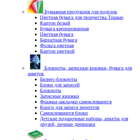
Бумажная продукция для поделок
Цветная бумага для творчества Тишью
Картон белый
Бумага крепированная
Цветная бумага
Бархатная бумага
Фольга цветная
Картон цветной
Блокноты, записные книжки, бумага для
заметок
Бизнес-блокноты
Блоки для записей
Блокноты
Записные книжки
Флажки-закладки самоклеящиеся
Книги для записи рецептов
Самоклеящиеся блоки
Детские подарочные наборы, анкеты для
друзей, личные дневники