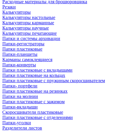
Расходные материалы для брошюровщика
Резаки
Калькуляторы
Калькуляторы настольные
Калькуляторы карманные
Калькуляторы научные
Калькуляторы печатающие
Папки и системы архивации
Папки-регистраторы
Папки пластиковые
Папки-планшеты
Карманы самоклеящиеся
Папки-конверты
Папки пластиковые с вкладышами
Папки пластиковые на кольцах
Папки пластиковые с пружиным скоросшивателем
Папки- портфели
Папки пластиковые на резинках
Папки на молнии
Папки пластиковые с зажимом
Папки-вкладыши
Скоросшиватели пластиковые
Папки пластиковые с отделениями
Папки-уголки
Разделители листов