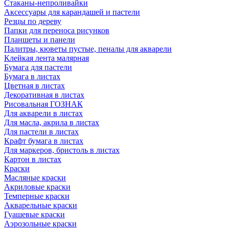
Стаканы-непроливайки
Аксессуары для карандашей и пастели
Резцы по дереву
Папки для переноса рисунков
Планшеты и панели
Палитры, кюветы пустые, пеналы для акварели
Клейкая лента малярная
Бумага для пастели
Бумага в листах
Цветная в листах
Декоративная в листах
Рисовальная ГОЗНАК
Для акварели в листах
Для масла, акрила в листах
Для пастели в листах
Крафт бумага в листах
Для маркеров, бристоль в листах
Картон в листах
Краски
Масляные краски
Акриловые краски
Темперные краски
Акварельные краски
Гуашевые краски
Аэрозольные краски