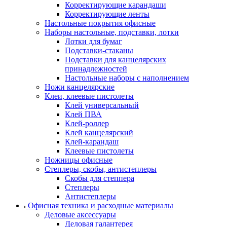
Корректирующие карандаши
Корректирующие ленты
Настольные покрытия офисные
Наборы настольные, подставки, лотки
Лотки для бумаг
Подставки-стаканы
Подставки для канцелярских
принадлежностей
Настольные наборы с наполнением
Ножи канцелярские
Клеи, клеевые пистолеты
Клей универсальный
Клей ПВА
Клей-роллер
Клей канцелярский
Клей-карандаш
Клеевые пистолеты
Ножницы офисные
Степлеры, скобы, антистеплеры
Скобы для степпера
Степлеры
Антистеплеры
Офисная техника и расходные материалы
Деловые аксессуары
Деловая галантерея