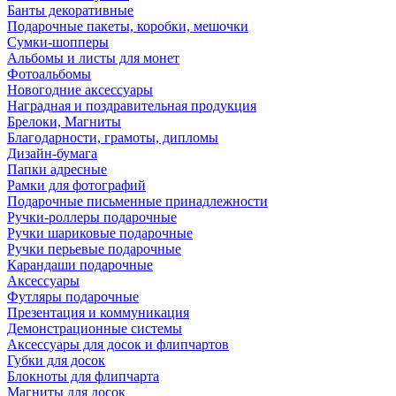
Банты декоративные
Подарочные пакеты, коробки, мешочки
Сумки-шопперы
Альбомы и листы для монет
Фотоальбомы
Новогодние аксессуары
Наградная и поздравительная продукция
Брелоки, Магниты
Благодарности, грамоты, дипломы
Дизайн-бумага
Папки адресные
Рамки для фотографий
Подарочные письменные принадлежности
Ручки-роллеры подарочные
Ручки шариковые подарочные
Ручки перьевые подарочные
Карандаши подарочные
Аксессуары
Футляры подарочные
Презентация и коммуникация
Демонстрационные системы
Аксессуары для досок и флипчартов
Губки для досок
Блокноты для флипчарта
Магниты для досок