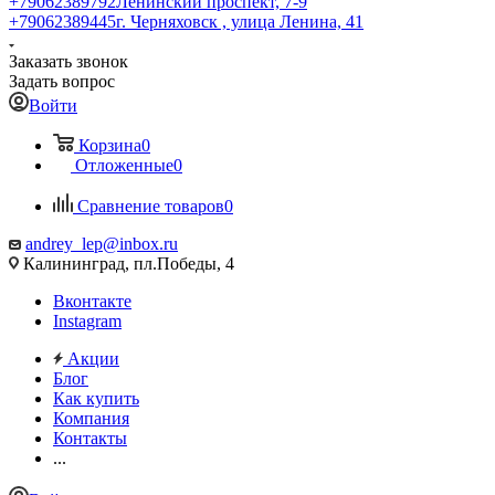
+79062389792
Ленинский проспект, 7-9
+79062389445
г. Черняховск , улица Ленина, 41
Заказать звонок
Задать вопрос
Войти
Корзина
0
Отложенные
0
Сравнение товаров
0
andrey_lep@inbox.ru
Калининград, пл.Победы, 4
Вконтакте
Instagram
Акции
Блог
Как купить
Компания
Контакты
...