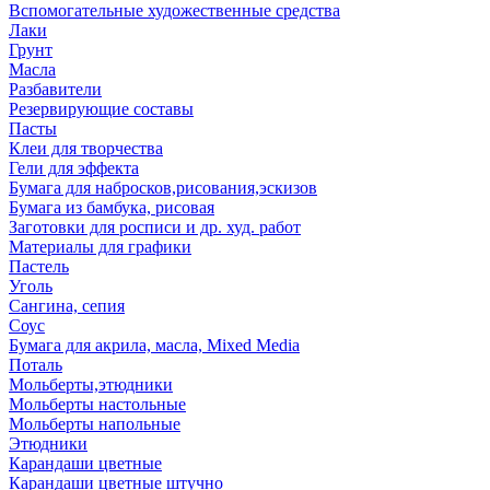
Вспомогательные художественные средства
Лаки
Грунт
Масла
Разбавители
Резервирующие составы
Пасты
Клеи для творчества
Гели для эффекта
Бумага для набросков,рисования,эскизов
Бумага из бамбука, рисовая
Заготовки для росписи и др. худ. работ
Материалы для графики
Пастель
Уголь
Сангина, сепия
Соус
Бумага для акрила, масла, Mixed Media
Поталь
Мольберты,этюдники
Мольберты настольные
Мольберты напольные
Этюдники
Карандаши цветные
Карандаши цветные штучно