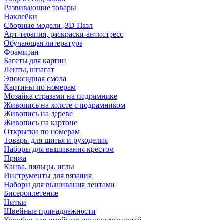
Развивающие товары
Наклейки
Сборные модели ,3D Пазл
Арт-терапия, раскраски-антистресс
Обучающая литература
Фоамиран
Багеты для картин
Ленты, шпагат
Эпоксидная смола
Картины по номерам
Мозайка стразами на подрамнике
Живопись на холсте с подрамником
Живопись на дереве
Живопись на картоне
Открытки по номерам
Товары для шитья и рукоделия
Наборы для вышивания крестом
Пряжа
Канва, пяльцы, иглы
Инструменты для вязания
Наборы для вышивания лентами
Бисероплетение
Нитки
Швейные принадлежности
Коробки для швейных принадлежностей