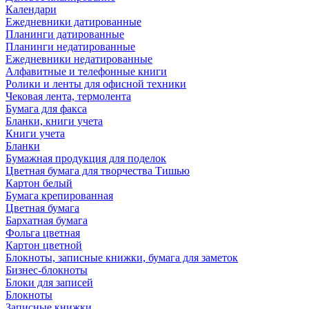
Календари
Ежедневники датированные
Планинги датированные
Планинги недатированные
Ежедневники недатированные
Алфавитные и телефонные книги
Ролики и ленты для офисной техники
Чековая лента, термолента
Бумага для факса
Бланки, книги учета
Книги учета
Бланки
Бумажная продукция для поделок
Цветная бумага для творчества Тишью
Картон белый
Бумага крепированная
Цветная бумага
Бархатная бумага
Фольга цветная
Картон цветной
Блокноты, записные книжки, бумага для заметок
Бизнес-блокноты
Блоки для записей
Блокноты
Записные книжки