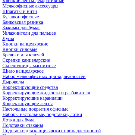
Клейкие ленты декоративные
Мелкоофисные аксессуары
Шпагаты и нити
Булавки офисные
Банковская резинка
Зажимы для бумаг
Увлажнители для пальцев
Лупы
Кнопки канцелярские
Кнопки силовые
Брелоки для ключей
Скрепки канцелярские
Скрепочницы магнитные
Шило канцелярское
Набор мелкоофисных принадлежностей
Дыроколы
Корректирующие средства
Корректирующие жидкости и разбавители
Корректирующие карандаши
Корректирующие ленты
Настольные покрытия офисные
Наборы настольные, подставки, лотки
Лотки для бумаг
Подставки-стаканы
Подставки для канцелярских принадлежностей