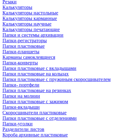
Резаки
Калькуляторы
Калькуляторы настольные
Калькуляторы карманные
Калькуляторы научные
Калькуляторы печатающие
Папки и системы архивации
Папки-регистраторы
Папки пластиковые
Папки-планшеты
Карманы самоклеящиеся
Папки-конверты
Папки пластиковые с вкладышами
Папки пластиковые на кольцах
Папки пластиковые с пружиным скоросшивателем
Папки- портфели
Папки пластиковые на резинках
Папки на молнии
Папки пластиковые с зажимом
Папки-вкладыши
Скоросшиватели пластиковые
Папки пластиковые с отделениями
Папки-уголки
Разделители листов
Короба архивные пластиковые