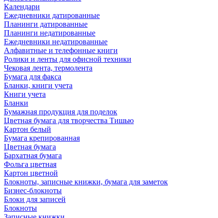
Календари
Ежедневники датированные
Планинги датированные
Планинги недатированные
Ежедневники недатированные
Алфавитные и телефонные книги
Ролики и ленты для офисной техники
Чековая лента, термолента
Бумага для факса
Бланки, книги учета
Книги учета
Бланки
Бумажная продукция для поделок
Цветная бумага для творчества Тишью
Картон белый
Бумага крепированная
Цветная бумага
Бархатная бумага
Фольга цветная
Картон цветной
Блокноты, записные книжки, бумага для заметок
Бизнес-блокноты
Блоки для записей
Блокноты
Записные книжки