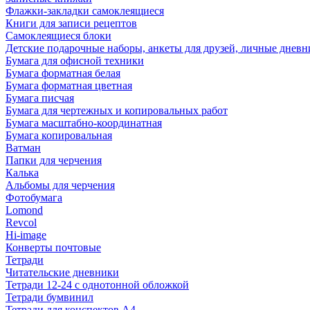
Флажки-закладки самоклеящиеся
Книги для записи рецептов
Самоклеящиеся блоки
Детские подарочные наборы, анкеты для друзей, личные днев
Бумага для офисной техники
Бумага форматная белая
Бумага форматная цветная
Бумага писчая
Бумага для чертежных и копировальных работ
Бумага масштабно-координатная
Бумага копировальная
Ватман
Папки для черчения
Калька
Альбомы для черчения
Фотобумага
Lomond
Revcol
Hi-image
Конверты почтовые
Тетради
Читательские дневники
Тетради 12-24 с однотонной обложкой
Тетради бумвинил
Тетради для конспектов А4