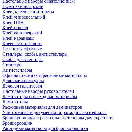
Настольные наборы с наполнением
Ножи канцелярские
Клеи, клеевые пистолеты
Клей универсальный
Клей ПВА
Клей-роллер
Клей канцелярский
Клей-карандаш
Клеевые пистолеты
Ножницы офисные
Степлеры, скобы, антистеплеры
Скобы для степпера
Степлеры
Антистеплеры
Офисная техника и расходные материалы
Деловые аксессуары
Деловая галантерея
Настольные наборы руководителей
Ламинаторы и расходные материалы
Ламинаторы
Расходные материалы для ламинаторов
Уничтожители документов и расходные материалы
Брошюровщики и расходные материалы для переплета
Брошюровщик
Расходные материалы для брошюровщика