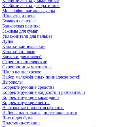
Клейкие ленты упаковочные
Клейкие ленты декоративные
Мелкоофисные аксессуары
Шпагаты и нити
Булавки офисные
Банковская резинка
Зажимы для бумаг
Увлажнители для пальцев
Лупы
Кнопки канцелярские
Кнопки силовые
Брелоки для ключей
Скрепки канцелярские
Скрепочницы магнитные
Шило канцелярское
Набор мелкоофисных принадлежностей
Дыроколы
Корректирующие средства
Корректирующие жидкости и разбавители
Корректирующие карандаши
Корректирующие ленты
Настольные покрытия офисные
Наборы настольные, подставки, лотки
Лотки для бумаг
Подставки-стаканы