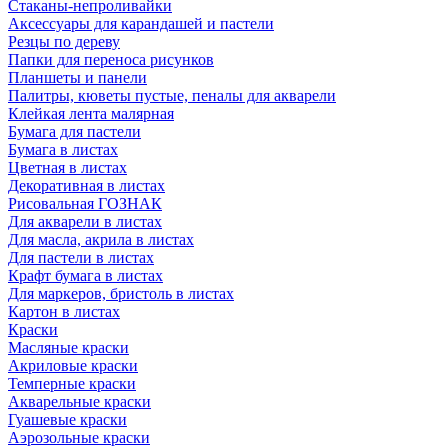
Стаканы-непроливайки
Аксессуары для карандашей и пастели
Резцы по дереву
Папки для переноса рисунков
Планшеты и панели
Палитры, кюветы пустые, пеналы для акварели
Клейкая лента малярная
Бумага для пастели
Бумага в листах
Цветная в листах
Декоративная в листах
Рисовальная ГОЗНАК
Для акварели в листах
Для масла, акрила в листах
Для пастели в листах
Крафт бумага в листах
Для маркеров, бристоль в листах
Картон в листах
Краски
Масляные краски
Акриловые краски
Темперные краски
Акварельные краски
Гуашевые краски
Аэрозольные краски