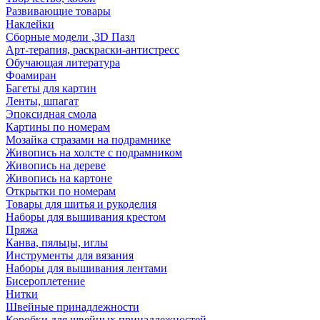
Развивающие товары
Наклейки
Сборные модели ,3D Пазл
Арт-терапия, раскраски-антистресс
Обучающая литература
Фоамиран
Багеты для картин
Ленты, шпагат
Эпоксидная смола
Картины по номерам
Мозайка стразами на подрамнике
Живопись на холсте с подрамником
Живопись на дереве
Живопись на картоне
Открытки по номерам
Товары для шитья и рукоделия
Наборы для вышивания крестом
Пряжа
Канва, пяльцы, иглы
Инструменты для вязания
Наборы для вышивания лентами
Бисероплетение
Нитки
Швейные принадлежности
Коробки для швейных принадлежностей