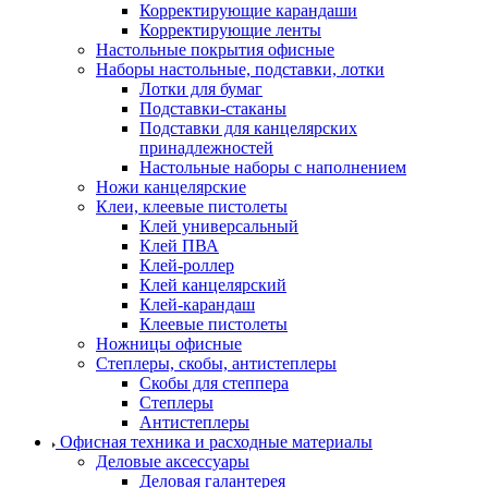
Корректирующие карандаши
Корректирующие ленты
Настольные покрытия офисные
Наборы настольные, подставки, лотки
Лотки для бумаг
Подставки-стаканы
Подставки для канцелярских
принадлежностей
Настольные наборы с наполнением
Ножи канцелярские
Клеи, клеевые пистолеты
Клей универсальный
Клей ПВА
Клей-роллер
Клей канцелярский
Клей-карандаш
Клеевые пистолеты
Ножницы офисные
Степлеры, скобы, антистеплеры
Скобы для степпера
Степлеры
Антистеплеры
Офисная техника и расходные материалы
Деловые аксессуары
Деловая галантерея