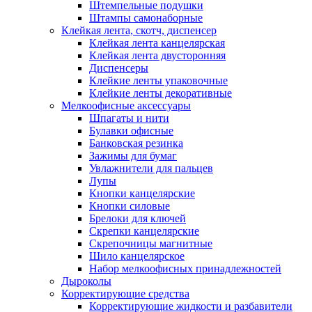
Штемпельные подушки
Штампы самонаборные
Клейкая лента, скотч, диспенсер
Клейкая лента канцелярская
Клейкая лента двусторонняя
Диспенсеры
Клейкие ленты упаковочные
Клейкие ленты декоративные
Мелкоофисные аксессуары
Шпагаты и нити
Булавки офисные
Банковская резинка
Зажимы для бумаг
Увлажнители для пальцев
Лупы
Кнопки канцелярские
Кнопки силовые
Брелоки для ключей
Скрепки канцелярские
Скрепочницы магнитные
Шило канцелярское
Набор мелкоофисных принадлежностей
Дыроколы
Корректирующие средства
Корректирующие жидкости и разбавители