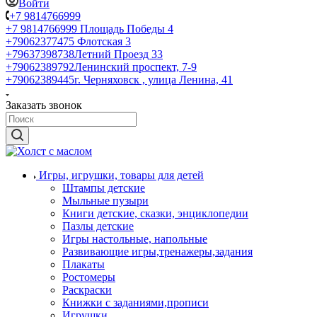
Войти
+7 9814766999
+7 9814766999
Площадь Победы 4
+79062377475
Флотская 3
+79637398738
Летний Проезд 33
+79062389792
Ленинский проспект, 7-9
+79062389445
г. Черняховск , улица Ленина, 41
Заказать звонок
Игры, игрушки, товары для детей
Штампы детские
Мыльные пузыри
Книги детские, сказки, энциклопедии
Пазлы детские
Игры настольные, напольные
Развивающие игры,тренажеры,задания
Плакаты
Ростомеры
Раскраски
Книжки с заданиями,прописи
Игрушки