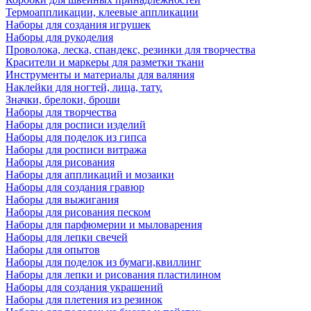
Термоаппликации, клеевые аппликации
Наборы для создания игрушек
Наборы для рукоделия
Проволока, леска, спандекс, резинки для творчества
Красители и маркеры для разметки ткани
Инструменты и материалы для валяния
Наклейки для ногтей, лица, тату.
Значки, брелоки, броши
Наборы для творчества
Наборы для росписи изделий
Наборы для поделок из гипса
Наборы для росписи витража
Наборы для рисования
Наборы для аппликаций и мозаики
Наборы для создания гравюр
Наборы для выжигания
Наборы для рисования песком
Наборы для парфюмерии и мыловарения
Наборы для лепки свечей
Наборы для опытов
Наборы для поделок из бумаги,квиллинг
Наборы для лепки и рисования пластилином
Наборы для создания украшений
Наборы для плетения из резинок