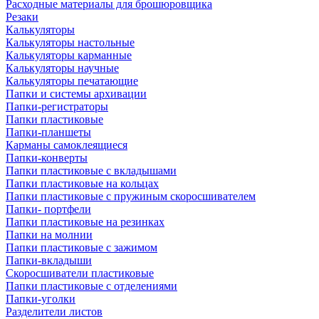
Расходные материалы для брошюровщика
Резаки
Калькуляторы
Калькуляторы настольные
Калькуляторы карманные
Калькуляторы научные
Калькуляторы печатающие
Папки и системы архивации
Папки-регистраторы
Папки пластиковые
Папки-планшеты
Карманы самоклеящиеся
Папки-конверты
Папки пластиковые с вкладышами
Папки пластиковые на кольцах
Папки пластиковые с пружиным скоросшивателем
Папки- портфели
Папки пластиковые на резинках
Папки на молнии
Папки пластиковые с зажимом
Папки-вкладыши
Скоросшиватели пластиковые
Папки пластиковые с отделениями
Папки-уголки
Разделители листов