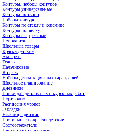
Контуры, наборы контуров
Контуры универсальные
Контуры по ткани
Наборы контуров
Контуры по стеклу и керамике
Контуры по шелку
Контуры с эффектами
Пенокартон
Школьные товары
Краски детские
Акварель
Гуашь
Пальчиковые
Витраж
Наборы детских цветных карандашей
Школьное планирование
Дневники
Папки для дипломных и курсовых работ
Портфолио
Расписания уроков
Закладки
Ножницы детские
Настольные покрытия детские
Светоотражатели
Папки-сумки с ручками