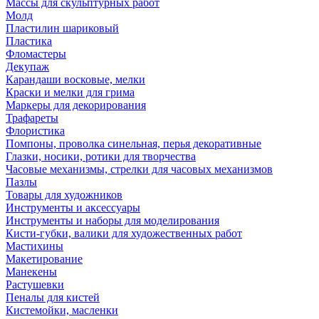
Массы для скульптурных работ
Молд
Пластилин шариковый
Пластика
Фломастеры
Декупаж
Карандаши восковые, мелки
Краски и мелки для грима
Маркеры для декорирования
Трафареты
Флористика
Помпоны, проволка синельная, перья декоративные
Глазки, носики, ротики для творчества
Часовые механизмы, стрелки для часовых механизмов
Пазлы
Товары для художников
Инструменты и аксессуары
Инструменты и наборы для моделирования
Кисти-губки, валики для художественных работ
Мастихины
Макетирование
Манекены
Растушевки
Пеналы для кистей
Кистемойки, масленки