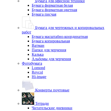
Бумага для офисной техники
Бумага форматная белая
Бумага форматная цветная
Бумага писчая
Бумага для чертежных и копировальных
работ
Бумага масштабно-координатная
Бумага копировальная
Ватман
Папки для черчения
Калька
Альбомы для черчения
Фотобумага
Lomond
Revcol
Hi-image
Конверты почтовые
Тетради
Читательские дневники