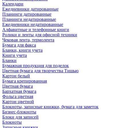
Календари
Ежедневники датированные
Планинги датированные
Планинги недатированные
Ежедневники недатированные
Алфавитные и телефонные книги
Ролики и ленты для офисной техники
Чековая лента, термолента
Бумага для факса
Бланки, книги учета
Книги учета
Бланки
Бумажная продукция для поделок
Цветная бумага для творчества Тишью
Картон белый
Бумага крепированная
Цветная бумага
Бархатная бумага
Фольга цветная
Картон цветной
Блокноты, записные книжки, бумага для заметок
Бизнес-блокноты
Блоки для записей
Блокноты
Записные книжки