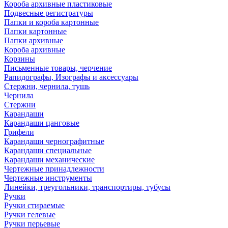
Короба архивные пластиковые
Подвесные регистратуры
Папки и короба картонные
Папки картонные
Папки архивные
Короба архивные
Корзины
Письменные товары, черчение
Рапидографы, Изографы и аксессуары
Стержни, чернила, тушь
Чернила
Стержни
Карандаши
Карандаши цанговые
Грифели
Карандаши чернографитные
Карандаши специальные
Карандаши механические
Чертежные принадлежности
Чертежные инструменты
Линейки, треугольники, транспортиры, тубусы
Ручки
Ручки стираемые
Ручки гелевые
Ручки перьевые