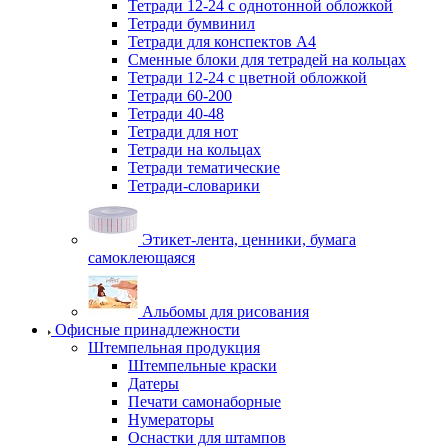
Тетради 12-24 с однотонной обложкой
Тетради бумвинил
Тетради для конспектов А4
Сменные блоки для тетрадей на кольцах
Тетради 12-24 с цветной обложкой
Тетради 60-200
Тетради 40-48
Тетради для нот
Тетради на кольцах
Тетради тематические
Тетради-словарики
Этикет-лента, ценники, бумага
самоклеющаяся
Альбомы для рисования
Офисные принадлежности
Штемпельная продукция
Штемпельные краски
Датеры
Печати самонаборные
Нумераторы
Оснастки для штампов