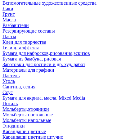
Вспомогательные художественные средства
Лаки
Грунт
Масла
Разбавители
Резервирующие составы
Пасты
Клеи для творчества
Гели для эффекта
Бумага для набросков,рисования,эскизов
Бумага из бамбука, рисовая
Заготовки для росписи и др. худ. работ
Материалы для графики
Пастель
Уголь
Сангина, сепия
Соус
Бумага для акрила, масла, Mixed Media
Поталь
Мольберты,этюдники
Мольберты настольные
Мольберты напольные
Этюдники
Карандаши цветные
Карандаши цветные штучно