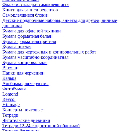
Флажки-закладки самоклеящиеся
Книги для записи рецептов
Самоклеящиеся блоки
Детские подарочные наборы, анкеты для друзей, личные
дневники
Бумага для офисной техники
Бумага форматная белая
Бумага форматная цветная
Бумага писчая
Бумага для чертежных и копировальных работ
Бумага масштабно-координатная
Бумага копировальная
Ватман
Папки для черчения
Калька
Альбомы для черчения
Фотобумага
Lomond
Revcol
Hi-image
Конверты почтовые
Тетради
Читательские дневники
Тетради 12-24 с однотонной обложкой
Тетради бумвинил