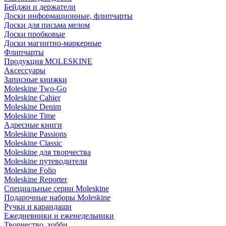
Бейджи и держатели
Доски информационные, флипчарты
Доски для письма мелом
Доски пробковые
Доски магнитно-маркерные
Флипчарты
Продукция MOLESKINE
Аксессуары
Записные книжки
Moleskine Two-Go
Moleskine Cahier
Moleskine Denim
Moleskine Time
Адресные книги
Moleskine Passions
Moleskine Classic
Moleskine для творчества
Moleskine путеводители
Moleskine Folio
Moleskine Reporter
Специальные серии Moleskine
Подарочные наборы Moleskine
Ручки и карандаши
Ежедневники и еженедельники
Творчество, хобби