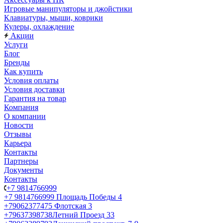
Игровые манипуляторы и джойстики
Клавиатуры, мыши, коврики
Кулеры, охлаждение
Акции
Услуги
Блог
Бренды
Как купить
Условия оплаты
Условия доставки
Гарантия на товар
Компания
О компании
Новости
Отзывы
Карьера
Контакты
Партнеры
Документы
Контакты
+7 9814766999
+7 9814766999
Площадь Победы 4
+79062377475
Флотская 3
+79637398738
Летний Проезд 33