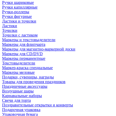
Ручки шариковые
Ручки капиллярные
Ручки-роллеры
Ручки фигурные
Ластики и точилки
Ластики
Точилки
Точилки с ластиком
Маркеры и текстовыделители
Маркеры для флипчарта
Маркеры для магнитно-маркерной доски
Маркеры для CD/DVD
Маркеры перманентные
Текстовыделители
Маркер-краска специальные
Маркеры меловые
Подарки, сувениры, награды
Товары для проведения праздников
Праздничные аксессуары
Воздушные шары
Карнавальные наборы
Свечи для торта
Поздравительные открытки и конверты
Подарочная упаковка
Упаковочная бумага