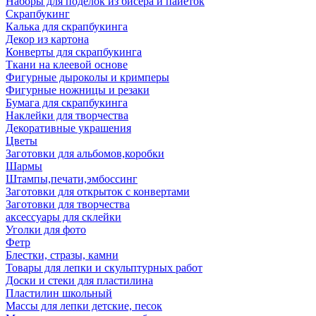
Наборы для поделок из бисера и пайеток
Скрапбукинг
Калька для скрапбукинга
Декор из картона
Конверты для скрапбукинга
Ткани на клеевой основе
Фигурные дыроколы и кримперы
Фигурные ножницы и резаки
Бумага для скрапбукинга
Наклейки для творчества
Декоративные украшения
Цветы
Заготовки для альбомов,коробки
Шармы
Штампы,печати,эмбоссинг
Заготовки для открыток с конвертами
Заготовки для творчества
аксессуары для склейки
Уголки для фото
Фетр
Блестки, стразы, камни
Товары для лепки и скульптурных работ
Доски и стеки для пластилина
Пластилин школьный
Массы для лепки детские, песок