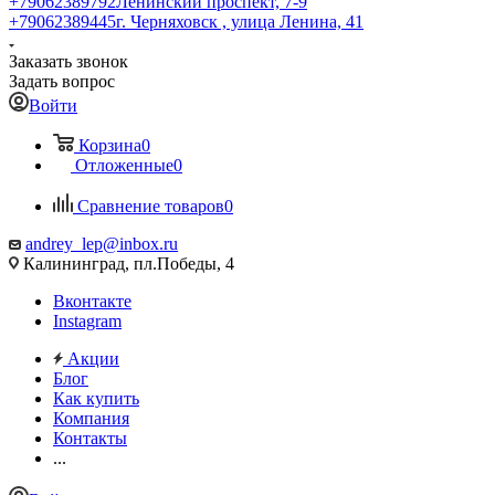
+79062389792
Ленинский проспект, 7-9
+79062389445
г. Черняховск , улица Ленина, 41
Заказать звонок
Задать вопрос
Войти
Корзина
0
Отложенные
0
Сравнение товаров
0
andrey_lep@inbox.ru
Калининград, пл.Победы, 4
Вконтакте
Instagram
Акции
Блог
Как купить
Компания
Контакты
...