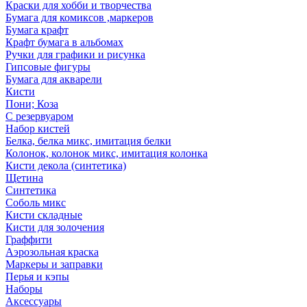
Краски для хобби и творчества
Бумага для комиксов ,маркеров
Бумага крафт
Крафт бумага в альбомах
Ручки для графики и рисунка
Гипсовые фигуры
Бумага для акварели
Кисти
Пони; Коза
С резервуаром
Набор кистей
Белка, белка микс, имитация белки
Колонок, колонок микс, имитация колонка
Кисти декола (синтетика)
Щетина
Синтетика
Соболь микс
Кисти складные
Кисти для золочения
Граффити
Аэрозольная краска
Маркеры и заправки
Перья и кэпы
Наборы
Аксессуары