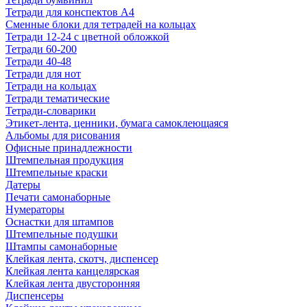
Тетради для конспектов А4
Сменные блоки для тетрадей на кольцах
Тетради 12-24 с цветной обложкой
Тетради 60-200
Тетради 40-48
Тетради для нот
Тетради на кольцах
Тетради тематические
Тетради-словарики
Этикет-лента, ценники, бумага самоклеющаяся
Альбомы для рисования
Офисные принадлежности
Штемпельная продукция
Штемпельные краски
Датеры
Печати самонаборные
Нумераторы
Оснастки для штампов
Штемпельные подушки
Штампы самонаборные
Клейкая лента, скотч, диспенсер
Клейкая лента канцелярская
Клейкая лента двусторонняя
Диспенсеры