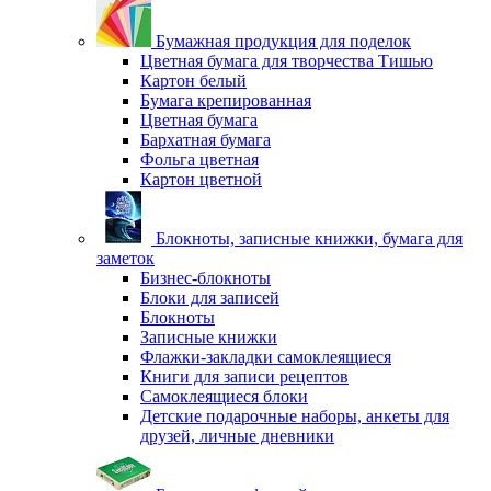
Бумажная продукция для поделок
Цветная бумага для творчества Тишью
Картон белый
Бумага крепированная
Цветная бумага
Бархатная бумага
Фольга цветная
Картон цветной
Блокноты, записные книжки, бумага для
заметок
Бизнес-блокноты
Блоки для записей
Блокноты
Записные книжки
Флажки-закладки самоклеящиеся
Книги для записи рецептов
Самоклеящиеся блоки
Детские подарочные наборы, анкеты для
друзей, личные дневники