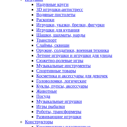
Надувные круги
3D игрушки-антистресс
Водяные пистолеты
Раскопки
Игрушки, указки, брелки, фигурки
Игрушки для купания
Шашки, шахматы, нарды
Транспорт
Слаймы, сквиши
Оружие, солдатики, военная техника
Летние игрушки и игрушки для улицы
Сюжетно-ролевые игры
Музыкальные инструменты
Спортивные товары
Косметика и аксессуары для девочек
Головоломки, логические
Куклы, пупсы, аксессуары
Животные
Посуда
Музыкальные игрушки
Игры рыбалки
Роботы, трансформеры
Развивающие игрушки
Конструкторы
Конструкторы пластиковые