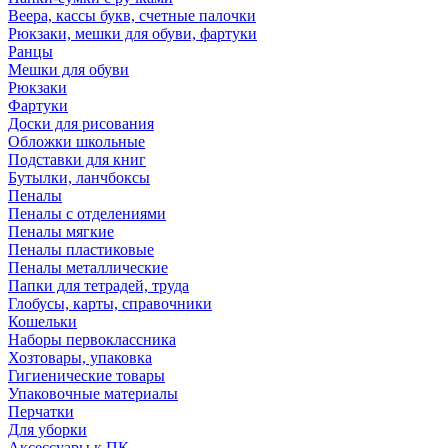
Веера, кассы букв, счетные палочки
Рюкзаки, мешки для обуви, фартуки
Ранцы
Мешки для обуви
Рюкзаки
Фартуки
Доски для рисования
Обложки школьные
Подставки для книг
Бутылки, ланчбоксы
Пеналы
Пеналы с отделениями
Пеналы мягкие
Пеналы пластиковые
Пеналы металлические
Папки для тетрадей, труда
Глобусы, карты, справочники
Кошельки
Наборы первоклассника
Хозтовары, упаковка
Гигиенические товары
Упаковочные материалы
Перчатки
Для уборки
Аксессуары к ПК