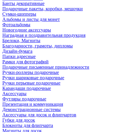
Банты декоративные
Подарочные пакеты, коробки, мешочки
Сумки-шопперы
Альбомы и листы для монет
Фотоальбомы
Новогодние аксессуары
Наградная и поздравительная продукция
Брелоки, Магниты
Благодарности, грамоты, дипломы
Дизайн-бумага
Папки адресные
Рамки для фотографий
Подарочные письменные принадлежности
Ручки-роллеры подарочные
Ручки шариковые подарочные
Ручки перьевые подарочные
Карандаши подарочные
Аксессуары
Футляры подарочные
Презентация и коммуникация
Демонстрационные системы
Аксессуары для досок и флипчартов
Губки для досок
Блокноты для флипчарта
Магниты для досок