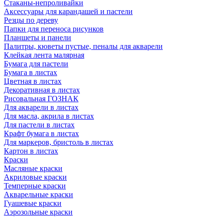
Стаканы-непроливайки
Аксессуары для карандашей и пастели
Резцы по дереву
Папки для переноса рисунков
Планшеты и панели
Палитры, кюветы пустые, пеналы для акварели
Клейкая лента малярная
Бумага для пастели
Бумага в листах
Цветная в листах
Декоративная в листах
Рисовальная ГОЗНАК
Для акварели в листах
Для масла, акрила в листах
Для пастели в листах
Крафт бумага в листах
Для маркеров, бристоль в листах
Картон в листах
Краски
Масляные краски
Акриловые краски
Темперные краски
Акварельные краски
Гуашевые краски
Аэрозольные краски