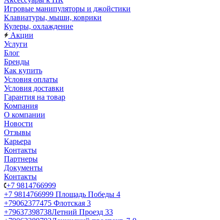
Игровые манипуляторы и джойстики
Клавиатуры, мыши, коврики
Кулеры, охлаждение
Акции
Услуги
Блог
Бренды
Как купить
Условия оплаты
Условия доставки
Гарантия на товар
Компания
О компании
Новости
Отзывы
Карьера
Контакты
Партнеры
Документы
Контакты
+7 9814766999
+7 9814766999
Площадь Победы 4
+79062377475
Флотская 3
+79637398738
Летний Проезд 33