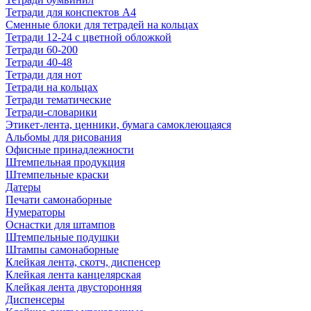
Тетради для конспектов А4
Сменные блоки для тетрадей на кольцах
Тетради 12-24 с цветной обложкой
Тетради 60-200
Тетради 40-48
Тетради для нот
Тетради на кольцах
Тетради тематические
Тетради-словарики
Этикет-лента, ценники, бумага самоклеющаяся
Альбомы для рисования
Офисные принадлежности
Штемпельная продукция
Штемпельные краски
Датеры
Печати самонаборные
Нумераторы
Оснастки для штампов
Штемпельные подушки
Штампы самонаборные
Клейкая лента, скотч, диспенсер
Клейкая лента канцелярская
Клейкая лента двусторонняя
Диспенсеры