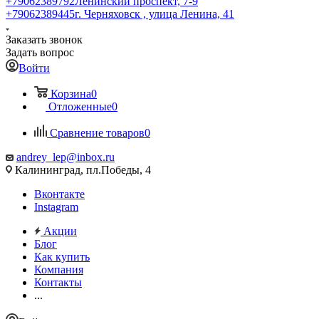
+79062389792
Ленинский проспект, 7-9
+79062389445
г. Черняховск , улица Ленина, 41
Заказать звонок
Задать вопрос
Войти
Корзина
0
Отложенные
0
Сравнение товаров
0
andrey_lep@inbox.ru
Калининград, пл.Победы, 4
Вконтакте
Instagram
Акции
Блог
Как купить
Компания
Контакты
...