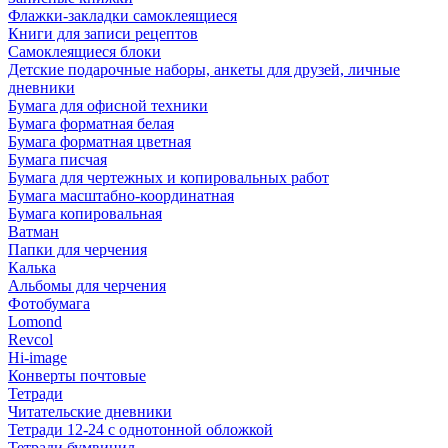
Флажки-закладки самоклеящиеся
Книги для записи рецептов
Самоклеящиеся блоки
Детские подарочные наборы, анкеты для друзей, личные
дневники
Бумага для офисной техники
Бумага форматная белая
Бумага форматная цветная
Бумага писчая
Бумага для чертежных и копировальных работ
Бумага масштабно-координатная
Бумага копировальная
Ватман
Папки для черчения
Калька
Альбомы для черчения
Фотобумага
Lomond
Revcol
Hi-image
Конверты почтовые
Тетради
Читательские дневники
Тетради 12-24 с однотонной обложкой
Тетради бумвинил