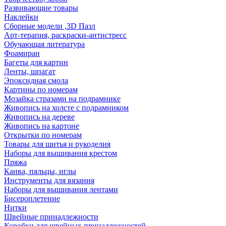
Развивающие товары
Наклейки
Сборные модели ,3D Пазл
Арт-терапия, раскраски-антистресс
Обучающая литература
Фоамиран
Багеты для картин
Ленты, шпагат
Эпоксидная смола
Картины по номерам
Мозайка стразами на подрамнике
Живопись на холсте с подрамником
Живопись на дереве
Живопись на картоне
Открытки по номерам
Товары для шитья и рукоделия
Наборы для вышивания крестом
Пряжа
Канва, пяльцы, иглы
Инструменты для вязания
Наборы для вышивания лентами
Бисероплетение
Нитки
Швейные принадлежности
Коробки для швейных принадлежностей