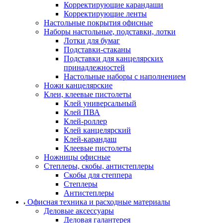
Корректирующие карандаши
Корректирующие ленты
Настольные покрытия офисные
Наборы настольные, подставки, лотки
Лотки для бумаг
Подставки-стаканы
Подставки для канцелярских
принадлежностей
Настольные наборы с наполнением
Ножи канцелярские
Клеи, клеевые пистолеты
Клей универсальный
Клей ПВА
Клей-роллер
Клей канцелярский
Клей-карандаш
Клеевые пистолеты
Ножницы офисные
Степлеры, скобы, антистеплеры
Скобы для степпера
Степлеры
Антистеплеры
Офисная техника и расходные материалы
Деловые аксессуары
Деловая галантерея