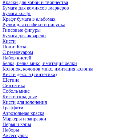
Краски для хобби и творчества
Бумага для комиксов ,маркеров
Бумага крафт
Крафт бумага в альбомах
Ручки для графики и рисунка
Гипсовые фигуры
Бумага для акварели
Кисти
Пони; Коза
С резервуаром
Набор кистей
Белка, белка микс, имитация белки
Колонок, колонок микс, имитация колонка
Кисти декола (синтетика)
Щетина
Синтетика
Соболь микс
Кисти складные
Кисти для золочения
Граффити
Аэрозольная краска
Маркеры и заправки
Перья и кэпы
Наборы
Аксессуары