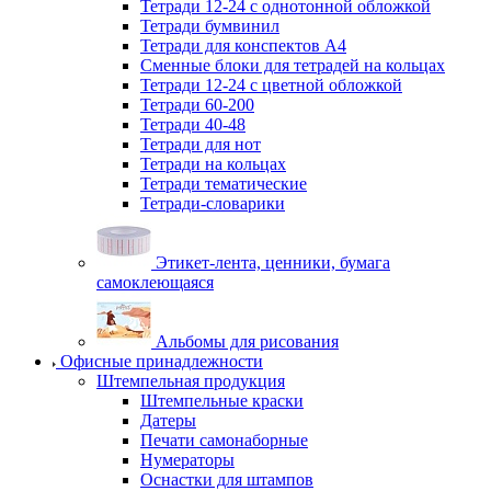
Тетради 12-24 с однотонной обложкой
Тетради бумвинил
Тетради для конспектов А4
Сменные блоки для тетрадей на кольцах
Тетради 12-24 с цветной обложкой
Тетради 60-200
Тетради 40-48
Тетради для нот
Тетради на кольцах
Тетради тематические
Тетради-словарики
Этикет-лента, ценники, бумага
самоклеющаяся
Альбомы для рисования
Офисные принадлежности
Штемпельная продукция
Штемпельные краски
Датеры
Печати самонаборные
Нумераторы
Оснастки для штампов