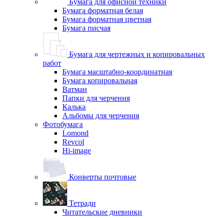
Бумага для офисной техники
Бумага форматная белая
Бумага форматная цветная
Бумага писчая
Бумага для чертежных и копировальных
работ
Бумага масштабно-координатная
Бумага копировальная
Ватман
Папки для черчения
Калька
Альбомы для черчения
Фотобумага
Lomond
Revcol
Hi-image
Конверты почтовые
Тетради
Читательские дневники