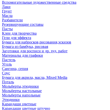
Вспомогательные художественные средства
Лаки
Грунт
Масла
Разбавители
Резервирующие составы
Пасты
Клеи для творчества
Гели для эффекта
Бумага для набросков,рисования,эскизов
Бумага из бамбука, рисовая
Заготовки для росписи и др. худ. работ
Материалы для графики
Пастель
Уголь
Сангина, сепия
Соус
Бумага для акрила, масла, Mixed Media
Поталь
Мольберты,этюдники
Мольберты настольные
Мольберты напольные
Этюдники
Карандаши цветные
Карандаши цветные штучно