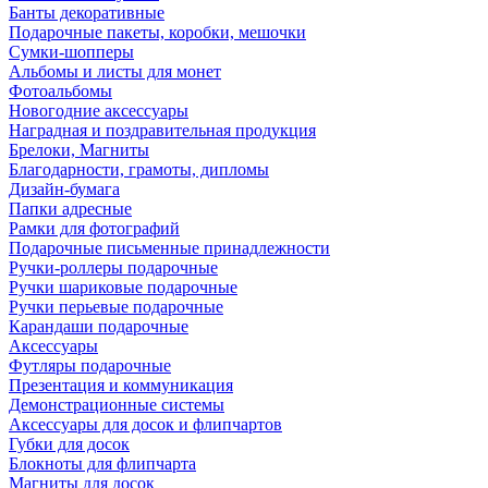
Банты декоративные
Подарочные пакеты, коробки, мешочки
Сумки-шопперы
Альбомы и листы для монет
Фотоальбомы
Новогодние аксессуары
Наградная и поздравительная продукция
Брелоки, Магниты
Благодарности, грамоты, дипломы
Дизайн-бумага
Папки адресные
Рамки для фотографий
Подарочные письменные принадлежности
Ручки-роллеры подарочные
Ручки шариковые подарочные
Ручки перьевые подарочные
Карандаши подарочные
Аксессуары
Футляры подарочные
Презентация и коммуникация
Демонстрационные системы
Аксессуары для досок и флипчартов
Губки для досок
Блокноты для флипчарта
Магниты для досок