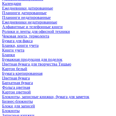
Календари
Ежедневники датированные
Планинги датированные
Планинги недатированные
Ежедневники недатированные
Алфавитные и телефонные книги
Ролики и ленты для офисной техники
Чековая лента, термолента
Бумага для факса
Бланки, книги учета
Книги учета
Бланки
Бумажная продукция для поделок
Цветная бумага для творчества Тишью
Картон белый
Бумага крепированная
Цветная бумага
Бархатная бумага
Фольга цветная
Картон цветной
Блокноты, записные книжки, бумага для заметок
Бизнес-блокноты
Блоки для записей
Блокноты
Записные книжки