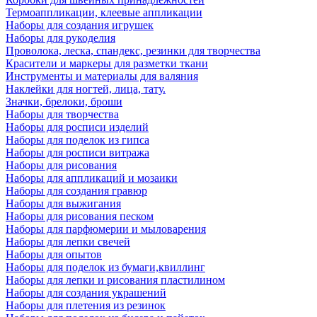
Термоаппликации, клеевые аппликации
Наборы для создания игрушек
Наборы для рукоделия
Проволока, леска, спандекс, резинки для творчества
Красители и маркеры для разметки ткани
Инструменты и материалы для валяния
Наклейки для ногтей, лица, тату.
Значки, брелоки, броши
Наборы для творчества
Наборы для росписи изделий
Наборы для поделок из гипса
Наборы для росписи витража
Наборы для рисования
Наборы для аппликаций и мозаики
Наборы для создания гравюр
Наборы для выжигания
Наборы для рисования песком
Наборы для парфюмерии и мыловарения
Наборы для лепки свечей
Наборы для опытов
Наборы для поделок из бумаги,квиллинг
Наборы для лепки и рисования пластилином
Наборы для создания украшений
Наборы для плетения из резинок