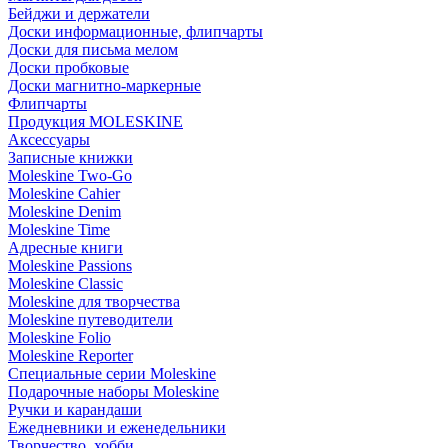
Бейджи и держатели
Доски информационные, флипчарты
Доски для письма мелом
Доски пробковые
Доски магнитно-маркерные
Флипчарты
Продукция MOLESKINE
Аксессуары
Записные книжки
Moleskine Two-Go
Moleskine Cahier
Moleskine Denim
Moleskine Time
Адресные книги
Moleskine Passions
Moleskine Classic
Moleskine для творчества
Moleskine путеводители
Moleskine Folio
Moleskine Reporter
Специальные серии Moleskine
Подарочные наборы Moleskine
Ручки и карандаши
Ежедневники и еженедельники
Творчество, хобби