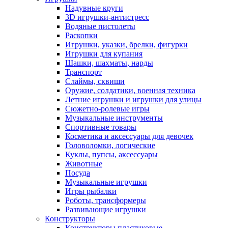
Надувные круги
3D игрушки-антистресс
Водяные пистолеты
Раскопки
Игрушки, указки, брелки, фигурки
Игрушки для купания
Шашки, шахматы, нарды
Транспорт
Слаймы, сквиши
Оружие, солдатики, военная техника
Летние игрушки и игрушки для улицы
Сюжетно-ролевые игры
Музыкальные инструменты
Спортивные товары
Косметика и аксессуары для девочек
Головоломки, логические
Куклы, пупсы, аксессуары
Животные
Посуда
Музыкальные игрушки
Игры рыбалки
Роботы, трансформеры
Развивающие игрушки
Конструкторы
Конструкторы пластиковые