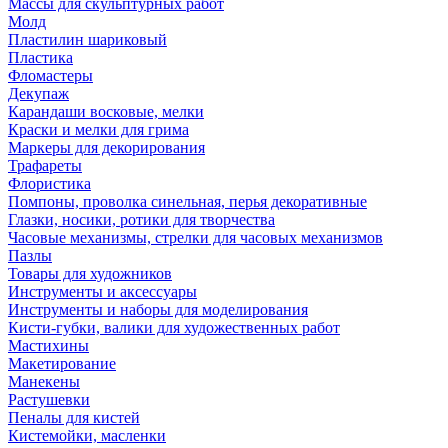
Массы для скульптурных работ
Молд
Пластилин шариковый
Пластика
Фломастеры
Декупаж
Карандаши восковые, мелки
Краски и мелки для грима
Маркеры для декорирования
Трафареты
Флористика
Помпоны, проволка синельная, перья декоративные
Глазки, носики, ротики для творчества
Часовые механизмы, стрелки для часовых механизмов
Пазлы
Товары для художников
Инструменты и аксессуары
Инструменты и наборы для моделирования
Кисти-губки, валики для художественных работ
Мастихины
Макетирование
Манекены
Растушевки
Пеналы для кистей
Кистемойки, масленки