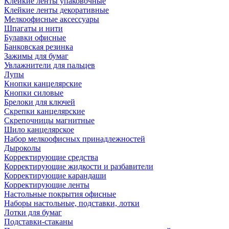
Клейкие ленты упаковочные
Клейкие ленты декоративные
Мелкоофисные аксессуары
Шпагаты и нити
Булавки офисные
Банковская резинка
Зажимы для бумаг
Увлажнители для пальцев
Лупы
Кнопки канцелярские
Кнопки силовые
Брелоки для ключей
Скрепки канцелярские
Скрепочницы магнитные
Шило канцелярское
Набор мелкоофисных принадлежностей
Дыроколы
Корректирующие средства
Корректирующие жидкости и разбавители
Корректирующие карандаши
Корректирующие ленты
Настольные покрытия офисные
Наборы настольные, подставки, лотки
Лотки для бумаг
Подставки-стаканы