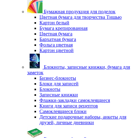
Бумажная продукция для поделок
Цветная бумага для творчества Тишью
Картон белый
Бумага крепированная
Цветная бумага
Бархатная бумага
Фольга цветная
Картон цветной
Блокноты, записные книжки, бумага для
заметок
Бизнес-блокноты
Блоки для записей
Блокноты
Записные книжки
Флажки-закладки самоклеящиеся
Книги для записи рецептов
Самоклеящиеся блоки
Детские подарочные наборы, анкеты для
друзей, личные дневники