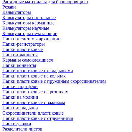
Расходные материалы для брошюровщика
Резаки
Калькуляторы
Калькуляторы настольные
Калькуляторы карманные
Калькуляторы научные
Калькуляторы печатающие
Папки и системы архивации
Папки-регистраторы
Папки пластиковые
Папки-планшеты
Карманы самоклеящиеся
Папки-конверты
Папки пластиковые с вкладышами
Папки пластиковые на кольцах
Папки пластиковые с пружиным скоросшивателем
Папки- портфели
Папки пластиковые на резинках
Папки на молнии
Папки пластиковые с зажимом
Папки-вкладыши
Скоросшиватели пластиковые
Папки пластиковые с отделениями
Папки-уголки
Разделители листов