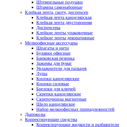
Штемпельные подушки
Штампы самонаборные
Клейкая лента, скотч, диспенсер
Клейкая лента канцелярская
Клейкая лента двусторонняя
Диспенсеры
Клейкие ленты упаковочные
Клейкие ленты декоративные
Мелкоофисные аксессуары
Шпагаты и нити
Булавки офисные
Банковская резинка
Зажимы для бумаг
Увлажнители для пальцев
Лупы
Кнопки канцелярские
Кнопки силовые
Брелоки для ключей
Скрепки канцелярские
Скрепочницы магнитные
Шило канцелярское
Набор мелкоофисных принадлежностей
Дыроколы
Корректирующие средства
Корректирующие жидкости и разбавители