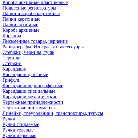
Короба архивные пластиковые
Подвесные регистратуры
Папки и короба картонные
Папки картонные
Папки архивные
Короба архивные
Корзины
Письменные товары, черчение
Рапидографы, Изографы и аксессуары
Стержни, чернила, тушь
Чернила
Стержни
Карандаши
Карандаши цанговые
Грифели
Карандаши чернографитные
Карандаши специальные
Карандаши механические
Чертежные принадлежности
Чертежные инструменты
Линейки, треугольники, транспортиры, тубусы
Ручки
Ручки стираемые
Ручки гелевые
Ручки перьевые