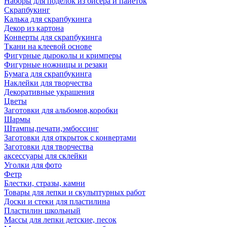
Наборы для поделок из бисера и пайеток
Скрапбукинг
Калька для скрапбукинга
Декор из картона
Конверты для скрапбукинга
Ткани на клеевой основе
Фигурные дыроколы и кримперы
Фигурные ножницы и резаки
Бумага для скрапбукинга
Наклейки для творчества
Декоративные украшения
Цветы
Заготовки для альбомов,коробки
Шармы
Штампы,печати,эмбоссинг
Заготовки для открыток с конвертами
Заготовки для творчества
аксессуары для склейки
Уголки для фото
Фетр
Блестки, стразы, камни
Товары для лепки и скульптурных работ
Доски и стеки для пластилина
Пластилин школьный
Массы для лепки детские, песок