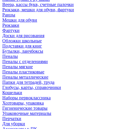
Веера, кассы букв, счетные палочки
Рюкзаки, мешки для обуви, фартуки
Ранцы
Мешки для обуви
Рюкзаки
Фартуки
Доски для рисования
Обложки школьные
Подставки для книг
Бутылки, ланчбоксы
Пеналы
Пеналы с отделениями
Пеналы мягкие
Пеналы пластиковые
Пеналы металлические
Папки для тетрадей, труда
Глобусы, карты, справочники
Кошельки
Наборы первоклассника
Хозтовары, упаковка
Гигиенические товары
Упаковочные материалы
Перчатки
Для уборки
Аксессуары к ПК