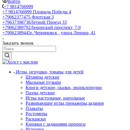
Войти
+7 9814766999
+7 9814766999
Площадь Победы 4
+79062377475
Флотская 3
+79637398738
Летний Проезд 33
+79062389792
Ленинский проспект, 7-9
+79062389445
г. Черняховск , улица Ленина, 41
Заказать звонок
Игры, игрушки, товары для детей
Штампы детские
Мыльные пузыри
Книги детские, сказки, энциклопедии
Пазлы детские
Игры настольные, напольные
Развивающие игры,тренажеры,задания
Плакаты
Ростомеры
Раскраски
Книжки с заданиями,прописи
Игрушки