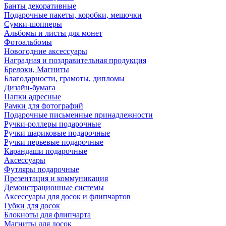
Банты декоративные
Подарочные пакеты, коробки, мешочки
Сумки-шопперы
Альбомы и листы для монет
Фотоальбомы
Новогодние аксессуары
Наградная и поздравительная продукция
Брелоки, Магниты
Благодарности, грамоты, дипломы
Дизайн-бумага
Папки адресные
Рамки для фотографий
Подарочные письменные принадлежности
Ручки-роллеры подарочные
Ручки шариковые подарочные
Ручки перьевые подарочные
Карандаши подарочные
Аксессуары
Футляры подарочные
Презентация и коммуникация
Демонстрационные системы
Аксессуары для досок и флипчартов
Губки для досок
Блокноты для флипчарта
Магниты для досок