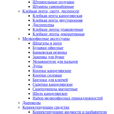
Штемпельные подушки
Штампы самонаборные
Клейкая лента, скотч, диспенсер
Клейкая лента канцелярская
Клейкая лента двусторонняя
Диспенсеры
Клейкие ленты упаковочные
Клейкие ленты декоративные
Мелкоофисные аксессуары
Шпагаты и нити
Булавки офисные
Банковская резинка
Зажимы для бумаг
Увлажнители для пальцев
Лупы
Кнопки канцелярские
Кнопки силовые
Брелоки для ключей
Скрепки канцелярские
Скрепочницы магнитные
Шило канцелярское
Набор мелкоофисных принадлежностей
Дыроколы
Корректирующие средства
Корректирующие жидкости и разбавители