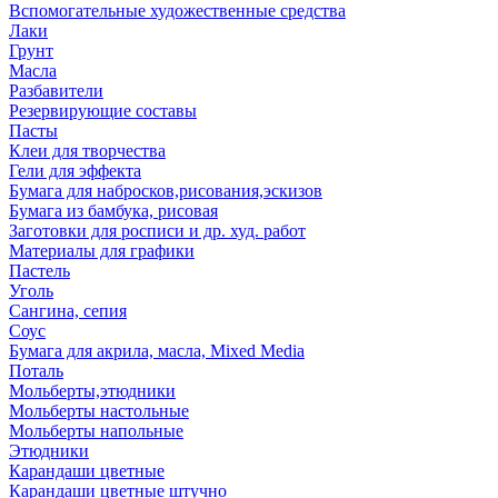
Вспомогательные художественные средства
Лаки
Грунт
Масла
Разбавители
Резервирующие составы
Пасты
Клеи для творчества
Гели для эффекта
Бумага для набросков,рисования,эскизов
Бумага из бамбука, рисовая
Заготовки для росписи и др. худ. работ
Материалы для графики
Пастель
Уголь
Сангина, сепия
Соус
Бумага для акрила, масла, Mixed Media
Поталь
Мольберты,этюдники
Мольберты настольные
Мольберты напольные
Этюдники
Карандаши цветные
Карандаши цветные штучно