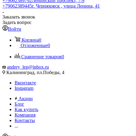
+79062389792
Ленинский проспект, 7-9
+79062389445
г. Черняховск , улица Ленина, 41
Заказать звонок
Задать вопрос
Войти
Корзина
0
Отложенные
0
Сравнение товаров
0
andrey_lep@inbox.ru
Калининград, пл.Победы, 4
Вконтакте
Instagram
Акции
Блог
Как купить
Компания
Контакты
...