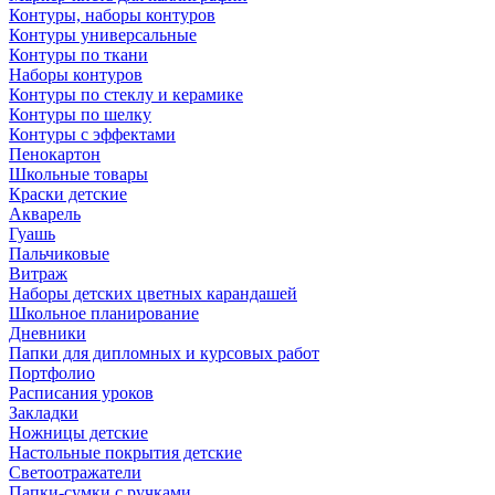
Контуры, наборы контуров
Контуры универсальные
Контуры по ткани
Наборы контуров
Контуры по стеклу и керамике
Контуры по шелку
Контуры с эффектами
Пенокартон
Школьные товары
Краски детские
Акварель
Гуашь
Пальчиковые
Витраж
Наборы детских цветных карандашей
Школьное планирование
Дневники
Папки для дипломных и курсовых работ
Портфолио
Расписания уроков
Закладки
Ножницы детские
Настольные покрытия детские
Светоотражатели
Папки-сумки с ручками