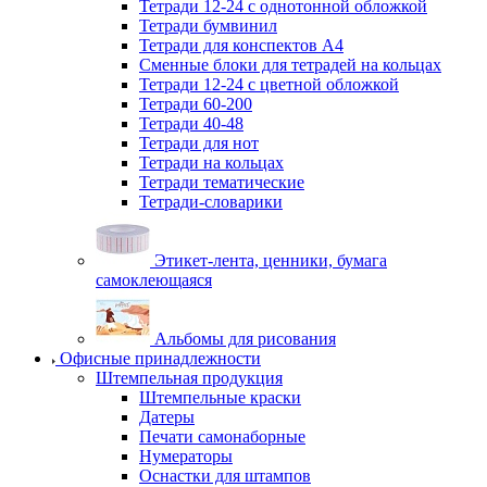
Тетради 12-24 с однотонной обложкой
Тетради бумвинил
Тетради для конспектов А4
Сменные блоки для тетрадей на кольцах
Тетради 12-24 с цветной обложкой
Тетради 60-200
Тетради 40-48
Тетради для нот
Тетради на кольцах
Тетради тематические
Тетради-словарики
Этикет-лента, ценники, бумага
самоклеющаяся
Альбомы для рисования
Офисные принадлежности
Штемпельная продукция
Штемпельные краски
Датеры
Печати самонаборные
Нумераторы
Оснастки для штампов