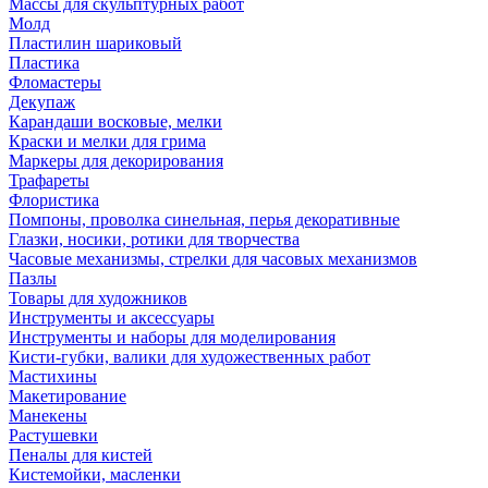
Массы для скульптурных работ
Молд
Пластилин шариковый
Пластика
Фломастеры
Декупаж
Карандаши восковые, мелки
Краски и мелки для грима
Маркеры для декорирования
Трафареты
Флористика
Помпоны, проволка синельная, перья декоративные
Глазки, носики, ротики для творчества
Часовые механизмы, стрелки для часовых механизмов
Пазлы
Товары для художников
Инструменты и аксессуары
Инструменты и наборы для моделирования
Кисти-губки, валики для художественных работ
Мастихины
Макетирование
Манекены
Растушевки
Пеналы для кистей
Кистемойки, масленки