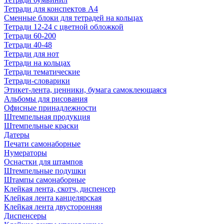
Тетради для конспектов А4
Сменные блоки для тетрадей на кольцах
Тетради 12-24 с цветной обложкой
Тетради 60-200
Тетради 40-48
Тетради для нот
Тетради на кольцах
Тетради тематические
Тетради-словарики
Этикет-лента, ценники, бумага самоклеющаяся
Альбомы для рисования
Офисные принадлежности
Штемпельная продукция
Штемпельные краски
Датеры
Печати самонаборные
Нумераторы
Оснастки для штампов
Штемпельные подушки
Штампы самонаборные
Клейкая лента, скотч, диспенсер
Клейкая лента канцелярская
Клейкая лента двусторонняя
Диспенсеры