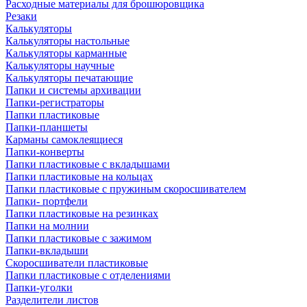
Расходные материалы для брошюровщика
Резаки
Калькуляторы
Калькуляторы настольные
Калькуляторы карманные
Калькуляторы научные
Калькуляторы печатающие
Папки и системы архивации
Папки-регистраторы
Папки пластиковые
Папки-планшеты
Карманы самоклеящиеся
Папки-конверты
Папки пластиковые с вкладышами
Папки пластиковые на кольцах
Папки пластиковые с пружиным скоросшивателем
Папки- портфели
Папки пластиковые на резинках
Папки на молнии
Папки пластиковые с зажимом
Папки-вкладыши
Скоросшиватели пластиковые
Папки пластиковые с отделениями
Папки-уголки
Разделители листов