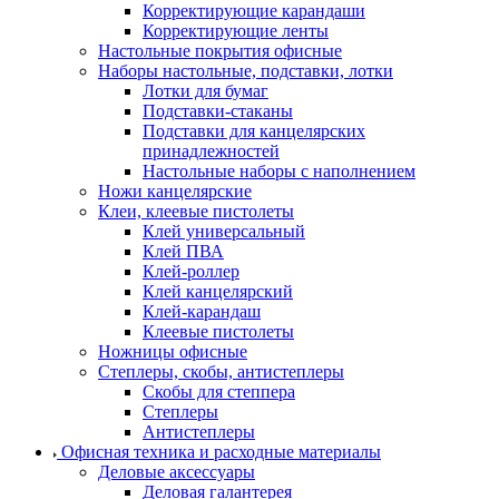
Корректирующие карандаши
Корректирующие ленты
Настольные покрытия офисные
Наборы настольные, подставки, лотки
Лотки для бумаг
Подставки-стаканы
Подставки для канцелярских
принадлежностей
Настольные наборы с наполнением
Ножи канцелярские
Клеи, клеевые пистолеты
Клей универсальный
Клей ПВА
Клей-роллер
Клей канцелярский
Клей-карандаш
Клеевые пистолеты
Ножницы офисные
Степлеры, скобы, антистеплеры
Скобы для степпера
Степлеры
Антистеплеры
Офисная техника и расходные материалы
Деловые аксессуары
Деловая галантерея