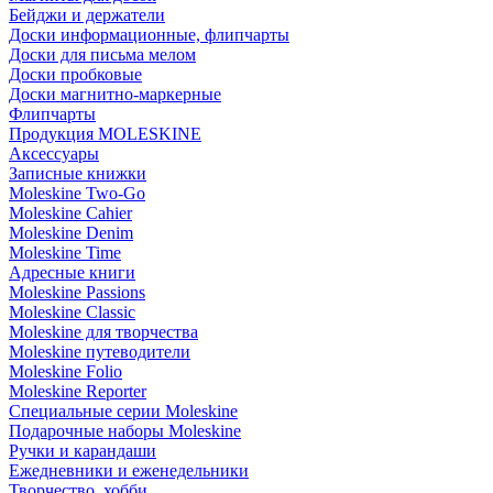
Бейджи и держатели
Доски информационные, флипчарты
Доски для письма мелом
Доски пробковые
Доски магнитно-маркерные
Флипчарты
Продукция MOLESKINE
Аксессуары
Записные книжки
Moleskine Two-Go
Moleskine Cahier
Moleskine Denim
Moleskine Time
Адресные книги
Moleskine Passions
Moleskine Classic
Moleskine для творчества
Moleskine путеводители
Moleskine Folio
Moleskine Reporter
Специальные серии Moleskine
Подарочные наборы Moleskine
Ручки и карандаши
Ежедневники и еженедельники
Творчество, хобби