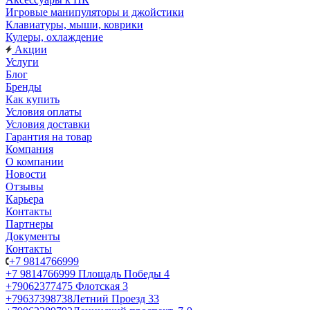
Игровые манипуляторы и джойстики
Клавиатуры, мыши, коврики
Кулеры, охлаждение
Акции
Услуги
Блог
Бренды
Как купить
Условия оплаты
Условия доставки
Гарантия на товар
Компания
О компании
Новости
Отзывы
Карьера
Контакты
Партнеры
Документы
Контакты
+7 9814766999
+7 9814766999
Площадь Победы 4
+79062377475
Флотская 3
+79637398738
Летний Проезд 33