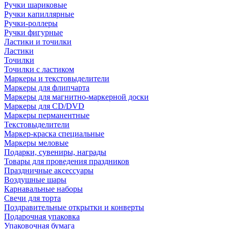
Ручки шариковые
Ручки капиллярные
Ручки-роллеры
Ручки фигурные
Ластики и точилки
Ластики
Точилки
Точилки с ластиком
Маркеры и текстовыделители
Маркеры для флипчарта
Маркеры для магнитно-маркерной доски
Маркеры для CD/DVD
Маркеры перманентные
Текстовыделители
Маркер-краска специальные
Маркеры меловые
Подарки, сувениры, награды
Товары для проведения праздников
Праздничные аксессуары
Воздушные шары
Карнавальные наборы
Свечи для торта
Поздравительные открытки и конверты
Подарочная упаковка
Упаковочная бумага