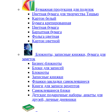
Бумажная продукция для поделок
Цветная бумага для творчества Тишью
Картон белый
Бумага крепированная
Цветная бумага
Бархатная бумага
Фольга цветная
Картон цветной
Блокноты, записные книжки, бумага для
заметок
Бизнес-блокноты
Блоки для записей
Блокноты
Записные книжки
Флажки-закладки самоклеящиеся
Книги для записи рецептов
Самоклеящиеся блоки
Детские подарочные наборы, анкеты для
друзей, личные дневники