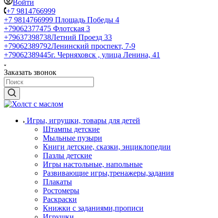
Войти
+7 9814766999
+7 9814766999
Площадь Победы 4
+79062377475
Флотская 3
+79637398738
Летний Проезд 33
+79062389792
Ленинский проспект, 7-9
+79062389445
г. Черняховск , улица Ленина, 41
Заказать звонок
Игры, игрушки, товары для детей
Штампы детские
Мыльные пузыри
Книги детские, сказки, энциклопедии
Пазлы детские
Игры настольные, напольные
Развивающие игры,тренажеры,задания
Плакаты
Ростомеры
Раскраски
Книжки с заданиями,прописи
Игрушки