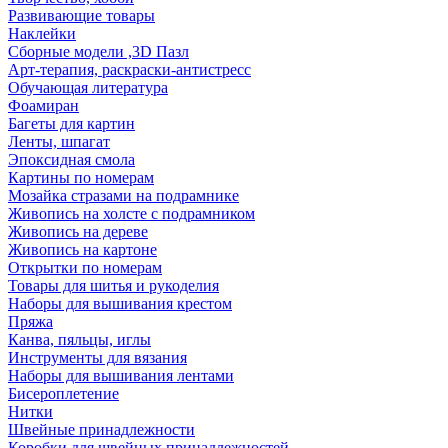
Развивающие товары
Наклейки
Сборные модели ,3D Пазл
Арт-терапия, раскраски-антистресс
Обучающая литература
Фоамиран
Багеты для картин
Ленты, шпагат
Эпоксидная смола
Картины по номерам
Мозайка стразами на подрамнике
Живопись на холсте с подрамником
Живопись на дереве
Живопись на картоне
Открытки по номерам
Товары для шитья и рукоделия
Наборы для вышивания крестом
Пряжа
Канва, пяльцы, иглы
Инструменты для вязания
Наборы для вышивания лентами
Бисероплетение
Нитки
Швейные принадлежности
Коробки для швейных принадлежностей