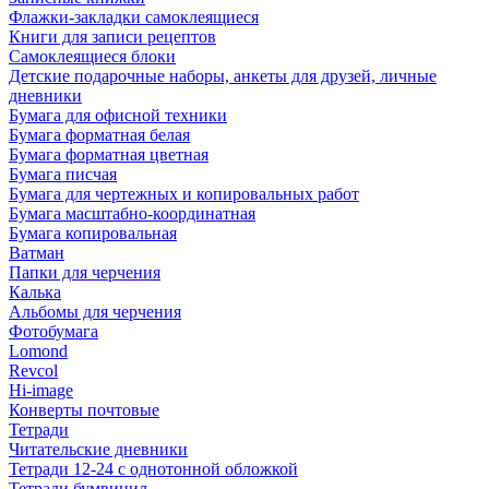
Флажки-закладки самоклеящиеся
Книги для записи рецептов
Самоклеящиеся блоки
Детские подарочные наборы, анкеты для друзей, личные
дневники
Бумага для офисной техники
Бумага форматная белая
Бумага форматная цветная
Бумага писчая
Бумага для чертежных и копировальных работ
Бумага масштабно-координатная
Бумага копировальная
Ватман
Папки для черчения
Калька
Альбомы для черчения
Фотобумага
Lomond
Revcol
Hi-image
Конверты почтовые
Тетради
Читательские дневники
Тетради 12-24 с однотонной обложкой
Тетради бумвинил