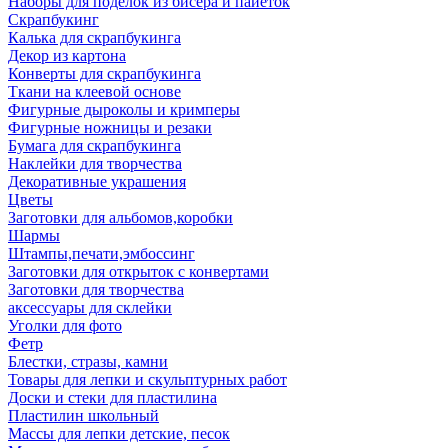
Наборы для поделок из бисера и пайеток
Скрапбукинг
Калька для скрапбукинга
Декор из картона
Конверты для скрапбукинга
Ткани на клеевой основе
Фигурные дыроколы и кримперы
Фигурные ножницы и резаки
Бумага для скрапбукинга
Наклейки для творчества
Декоративные украшения
Цветы
Заготовки для альбомов,коробки
Шармы
Штампы,печати,эмбоссинг
Заготовки для открыток с конвертами
Заготовки для творчества
аксессуары для склейки
Уголки для фото
Фетр
Блестки, стразы, камни
Товары для лепки и скульптурных работ
Доски и стеки для пластилина
Пластилин школьный
Массы для лепки детские, песок