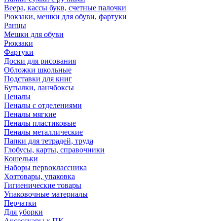
Веера, кассы букв, счетные палочки
Рюкзаки, мешки для обуви, фартуки
Ранцы
Мешки для обуви
Рюкзаки
Фартуки
Доски для рисования
Обложки школьные
Подставки для книг
Бутылки, ланчбоксы
Пеналы
Пеналы с отделениями
Пеналы мягкие
Пеналы пластиковые
Пеналы металлические
Папки для тетрадей, труда
Глобусы, карты, справочники
Кошельки
Наборы первоклассника
Хозтовары, упаковка
Гигиенические товары
Упаковочные материалы
Перчатки
Для уборки
Аксессуары к ПК