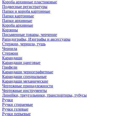
Короба архивные пластиковые
Подвесные регистратуры
Папки и короба картонные
Папки картонные
Папки архивные
Короба архивные
Корзины
Письменные товары, черчение
Рапидографы, Изографы и аксессуары
Стержни, чернила, тушь
Чернила
Стержни
Карандаши
Карандаши цанговые
Грифели
Карандаши чернографитные
Карандаши специальные
Карандаши механические
Чертежные принадлежности
Чертежные инструменты
Линейки, треугольники, транспортиры, тубусы
Ручки
Ручки стираемые
Ручки гелевые
Ручки перьевые