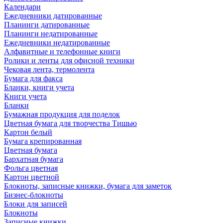
Календари
Ежедневники датированные
Планинги датированные
Планинги недатированные
Ежедневники недатированные
Алфавитные и телефонные книги
Ролики и ленты для офисной техники
Чековая лента, термолента
Бумага для факса
Бланки, книги учета
Книги учета
Бланки
Бумажная продукция для поделок
Цветная бумага для творчества Тишью
Картон белый
Бумага крепированная
Цветная бумага
Бархатная бумага
Фольга цветная
Картон цветной
Блокноты, записные книжки, бумага для заметок
Бизнес-блокноты
Блоки для записей
Блокноты
Записные книжки