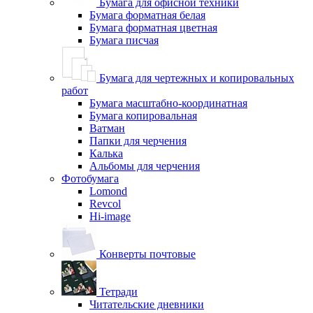
Бумага для офисной техники
Бумага форматная белая
Бумага форматная цветная
Бумага писчая
Бумага для чертежных и копировальных
работ
Бумага масштабно-координатная
Бумага копировальная
Ватман
Папки для черчения
Калька
Альбомы для черчения
Фотобумага
Lomond
Revcol
Hi-image
Конверты почтовые
Тетради
Читательские дневники