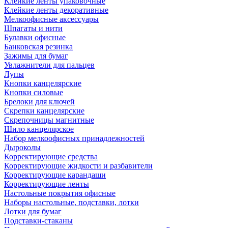
Клейкие ленты упаковочные
Клейкие ленты декоративные
Мелкоофисные аксессуары
Шпагаты и нити
Булавки офисные
Банковская резинка
Зажимы для бумаг
Увлажнители для пальцев
Лупы
Кнопки канцелярские
Кнопки силовые
Брелоки для ключей
Скрепки канцелярские
Скрепочницы магнитные
Шило канцелярское
Набор мелкоофисных принадлежностей
Дыроколы
Корректирующие средства
Корректирующие жидкости и разбавители
Корректирующие карандаши
Корректирующие ленты
Настольные покрытия офисные
Наборы настольные, подставки, лотки
Лотки для бумаг
Подставки-стаканы