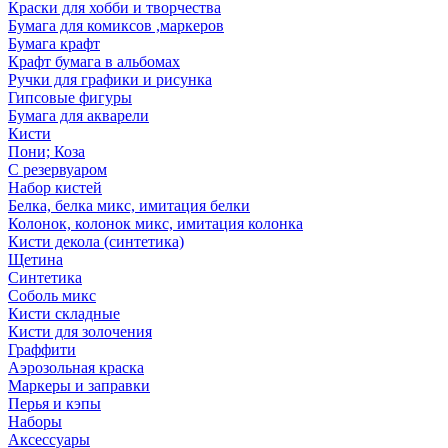
Краски для хобби и творчества
Бумага для комиксов ,маркеров
Бумага крафт
Крафт бумага в альбомах
Ручки для графики и рисунка
Гипсовые фигуры
Бумага для акварели
Кисти
Пони; Коза
С резервуаром
Набор кистей
Белка, белка микс, имитация белки
Колонок, колонок микс, имитация колонка
Кисти декола (синтетика)
Щетина
Синтетика
Соболь микс
Кисти складные
Кисти для золочения
Граффити
Аэрозольная краска
Маркеры и заправки
Перья и кэпы
Наборы
Аксессуары