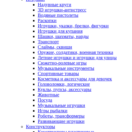
Надувные круги
3D игрушки-антистресс
Водяные пистолеты
Раскопки
Игрушки, указки, брелки, фигурки
Игрушки для купания
Шашки, шахматы, нарды
Транспорт
Слаймы, сквиши
Оружие, солдатики, военная техника
Летние игрушки и игрушки для улицы
Сюжетно-ролевые игры
Музыкальные инструменты
Спортивные товары
Косметика и аксессуары для девочек
Головоломки, логические
Куклы, пупсы, аксессуары
Животные
Посуда
Музыкальные игрушки
Игры рыбалки
Роботы, трансформеры
Развивающие игрушки
Конструкторы
Конструкторы пластиковые