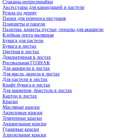
Стаканы-непроливайки
Аксессуары для карандашей и пастели
Резцы по дереву
Папки для переноса рисунков
Планшеты и панели
Палитры, кюветы пустые, пеналы для акварели
Клейкая лента малярная
Бумага для пастели
Бумага в листах
Цветная в листах
Декоративная в листах
Рисовальная ГОЗНАК
Для акварели в листах
Для масла, акрила в листах
Для пастели в листах
Крафт бумага в листах
Для маркеров, бристоль в листах
Картон в листах
Краски
Масляные краски
Акриловые краски
Темперные краски
Акварельные краски
Гуашевые краски
Аэрозольные краски