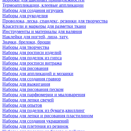
Термоаппликации, клеевые аппликации
Наборы для создания игрушек
Наборы для рукоделия
Проволока, леска, спандекс, резинки для творчества
Красители и маркеры для разметки ткани
Инструменты и материалы для валяния
Наклейки для ногтей, лица, тату.
Значки, брелоки, броши
Наборы для творчества
Наборы для росписи изделий
Наборы для поделок из гипса
Наборы для росписи витража
Наборы для рисования
Наборы для аппликаций и мозаики
Наборы для создания гравюр
Наборы для выжигания
Наборы для рисования песком
Наборы для парфюмерии и мыловарения
Наборы для лепки свечей
Наборы для опытов
Наборы для поделок из бумаги,квиллинг
Наборы для лепки и рисования пластилином
Наборы для создания украшений
Наборы для плетения из резинок