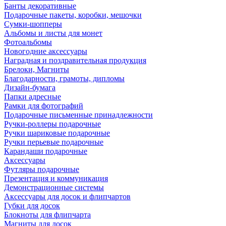
Банты декоративные
Подарочные пакеты, коробки, мешочки
Сумки-шопперы
Альбомы и листы для монет
Фотоальбомы
Новогодние аксессуары
Наградная и поздравительная продукция
Брелоки, Магниты
Благодарности, грамоты, дипломы
Дизайн-бумага
Папки адресные
Рамки для фотографий
Подарочные письменные принадлежности
Ручки-роллеры подарочные
Ручки шариковые подарочные
Ручки перьевые подарочные
Карандаши подарочные
Аксессуары
Футляры подарочные
Презентация и коммуникация
Демонстрационные системы
Аксессуары для досок и флипчартов
Губки для досок
Блокноты для флипчарта
Магниты для досок