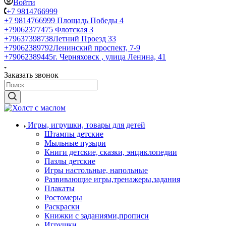
Войти
+7 9814766999
+7 9814766999
Площадь Победы 4
+79062377475
Флотская 3
+79637398738
Летний Проезд 33
+79062389792
Ленинский проспект, 7-9
+79062389445
г. Черняховск , улица Ленина, 41
Заказать звонок
Игры, игрушки, товары для детей
Штампы детские
Мыльные пузыри
Книги детские, сказки, энциклопедии
Пазлы детские
Игры настольные, напольные
Развивающие игры,тренажеры,задания
Плакаты
Ростомеры
Раскраски
Книжки с заданиями,прописи
Игрушки