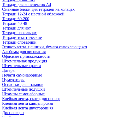
Тетради для конспектов А4
Сменные блоки для тетрадей на кольцах
Тетради 12-24 с цветной обложкой
Тетради 60-200
Тетради 40-48
Тетради для нот
Тетради на кольцах
Тетради тематические
Тетради-словарики
Этикет-лента, ценники, бумага самоклеющаяся
Альбомы для рисования
Офисные принадлежности
Штемпельная продукция
Штемпельные краски
Датеры
Печати самонаборные
Нумераторы
Оснастки для штампов
Штемпельные подушки
Штампы самонаборные
Клейкая лента, скотч, диспенсер
Клейкая лента канцелярская
Клейкая лента двусторонняя
Диспенсеры