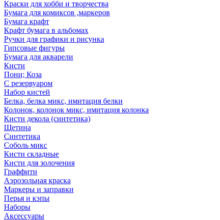
Краски для хобби и творчества
Бумага для комиксов ,маркеров
Бумага крафт
Крафт бумага в альбомах
Ручки для графики и рисунка
Гипсовые фигуры
Бумага для акварели
Кисти
Пони; Коза
С резервуаром
Набор кистей
Белка, белка микс, имитация белки
Колонок, колонок микс, имитация колонка
Кисти декола (синтетика)
Щетина
Синтетика
Соболь микс
Кисти складные
Кисти для золочения
Граффити
Аэрозольная краска
Маркеры и заправки
Перья и кэпы
Наборы
Аксессуары