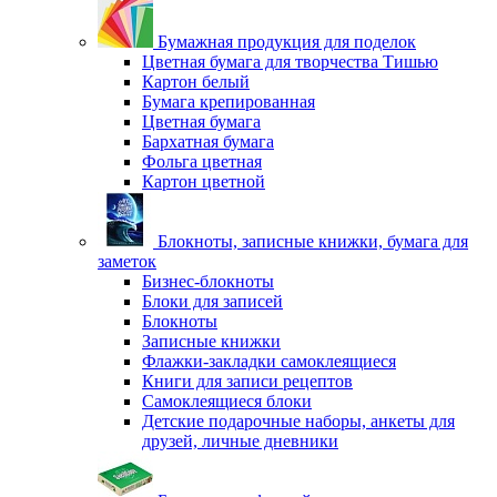
Бумажная продукция для поделок
Цветная бумага для творчества Тишью
Картон белый
Бумага крепированная
Цветная бумага
Бархатная бумага
Фольга цветная
Картон цветной
Блокноты, записные книжки, бумага для
заметок
Бизнес-блокноты
Блоки для записей
Блокноты
Записные книжки
Флажки-закладки самоклеящиеся
Книги для записи рецептов
Самоклеящиеся блоки
Детские подарочные наборы, анкеты для
друзей, личные дневники