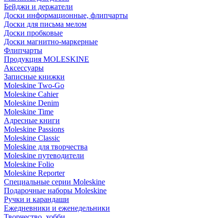
Бейджи и держатели
Доски информационные, флипчарты
Доски для письма мелом
Доски пробковые
Доски магнитно-маркерные
Флипчарты
Продукция MOLESKINE
Аксессуары
Записные книжки
Moleskine Two-Go
Moleskine Cahier
Moleskine Denim
Moleskine Time
Адресные книги
Moleskine Passions
Moleskine Classic
Moleskine для творчества
Moleskine путеводители
Moleskine Folio
Moleskine Reporter
Специальные серии Moleskine
Подарочные наборы Moleskine
Ручки и карандаши
Ежедневники и еженедельники
Творчество, хобби