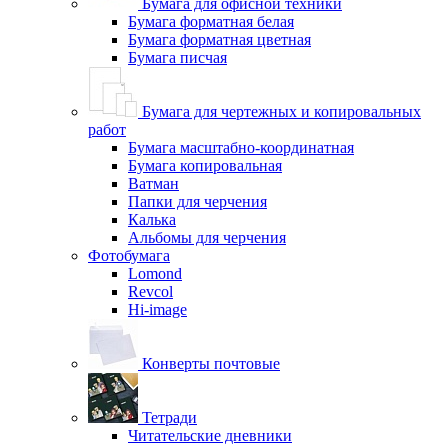
Бумага для офисной техники
Бумага форматная белая
Бумага форматная цветная
Бумага писчая
Бумага для чертежных и копировальных
работ
Бумага масштабно-координатная
Бумага копировальная
Ватман
Папки для черчения
Калька
Альбомы для черчения
Фотобумага
Lomond
Revcol
Hi-image
Конверты почтовые
Тетради
Читательские дневники