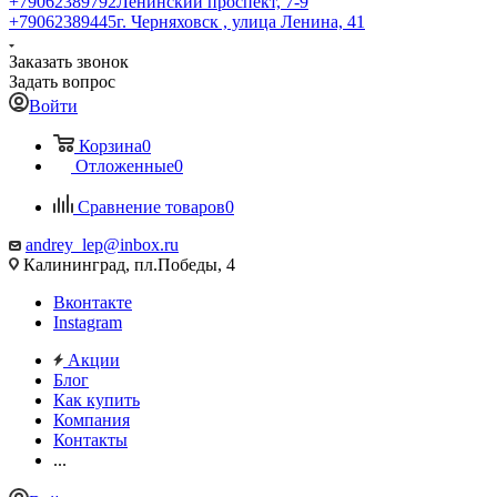
+79062389792
Ленинский проспект, 7-9
+79062389445
г. Черняховск , улица Ленина, 41
Заказать звонок
Задать вопрос
Войти
Корзина
0
Отложенные
0
Сравнение товаров
0
andrey_lep@inbox.ru
Калининград, пл.Победы, 4
Вконтакте
Instagram
Акции
Блог
Как купить
Компания
Контакты
...