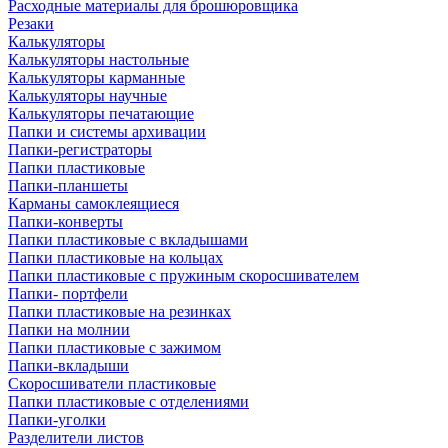
Расходные материалы для брошюровщика
Резаки
Калькуляторы
Калькуляторы настольные
Калькуляторы карманные
Калькуляторы научные
Калькуляторы печатающие
Папки и системы архивации
Папки-регистраторы
Папки пластиковые
Папки-планшеты
Карманы самоклеящиеся
Папки-конверты
Папки пластиковые с вкладышами
Папки пластиковые на кольцах
Папки пластиковые с пружиным скоросшивателем
Папки- портфели
Папки пластиковые на резинках
Папки на молнии
Папки пластиковые с зажимом
Папки-вкладыши
Скоросшиватели пластиковые
Папки пластиковые с отделениями
Папки-уголки
Разделители листов