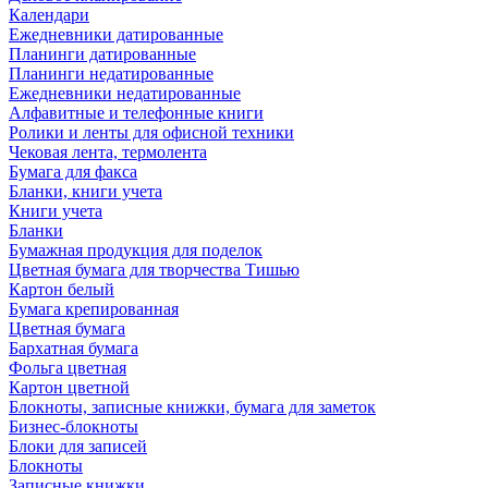
Календари
Ежедневники датированные
Планинги датированные
Планинги недатированные
Ежедневники недатированные
Алфавитные и телефонные книги
Ролики и ленты для офисной техники
Чековая лента, термолента
Бумага для факса
Бланки, книги учета
Книги учета
Бланки
Бумажная продукция для поделок
Цветная бумага для творчества Тишью
Картон белый
Бумага крепированная
Цветная бумага
Бархатная бумага
Фольга цветная
Картон цветной
Блокноты, записные книжки, бумага для заметок
Бизнес-блокноты
Блоки для записей
Блокноты
Записные книжки