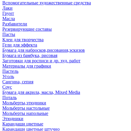
Вспомогательные художественные средства
Лаки
Грунт
Масла
Разбавители
Резервирующие составы
Пасты
Клеи для творчества
Гели для эффекта
Бумага для набросков,рисования,эскизов
Бумага из бамбука, рисовая
Заготовки для росписи и др. худ. работ
Материалы для графики
Пастель
Уголь
Сангина, сепия
Соус
Бумага для акрила, масла, Mixed Media
Поталь
Мольберты,этюдники
Мольберты настольные
Мольберты напольные
Этюдники
Карандаши цветные
Карандаши цветные штучно