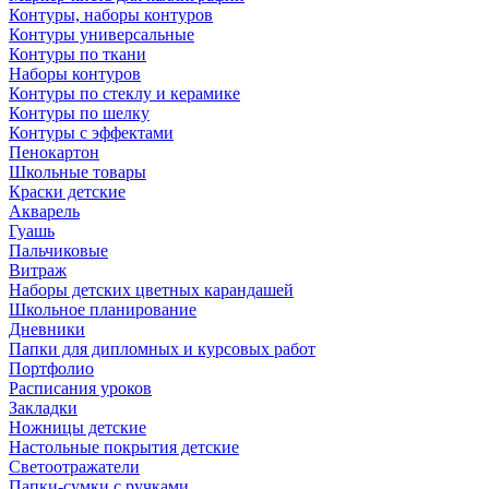
Контуры, наборы контуров
Контуры универсальные
Контуры по ткани
Наборы контуров
Контуры по стеклу и керамике
Контуры по шелку
Контуры с эффектами
Пенокартон
Школьные товары
Краски детские
Акварель
Гуашь
Пальчиковые
Витраж
Наборы детских цветных карандашей
Школьное планирование
Дневники
Папки для дипломных и курсовых работ
Портфолио
Расписания уроков
Закладки
Ножницы детские
Настольные покрытия детские
Светоотражатели
Папки-сумки с ручками