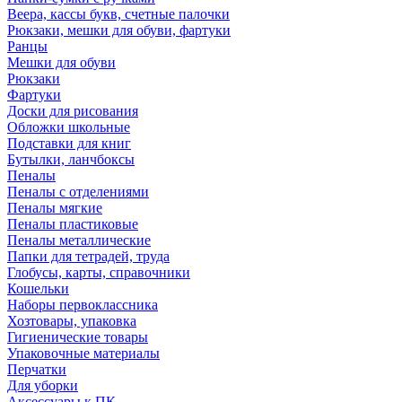
Веера, кассы букв, счетные палочки
Рюкзаки, мешки для обуви, фартуки
Ранцы
Мешки для обуви
Рюкзаки
Фартуки
Доски для рисования
Обложки школьные
Подставки для книг
Бутылки, ланчбоксы
Пеналы
Пеналы с отделениями
Пеналы мягкие
Пеналы пластиковые
Пеналы металлические
Папки для тетрадей, труда
Глобусы, карты, справочники
Кошельки
Наборы первоклассника
Хозтовары, упаковка
Гигиенические товары
Упаковочные материалы
Перчатки
Для уборки
Аксессуары к ПК