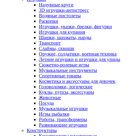
Надувные круги
3D игрушки-антистресс
Водяные пистолеты
Раскопки
Игрушки, указки, брелки, фигурки
Игрушки для купания
Шашки, шахматы, нарды
Транспорт
Слаймы, сквиши
Оружие, солдатики, военная техника
Летние игрушки и игрушки для улицы
Сюжетно-ролевые игры
Музыкальные инструменты
Спортивные товары
Косметика и аксессуары для девочек
Головоломки, логические
Куклы, пупсы, аксессуары
Животные
Посуда
Музыкальные игрушки
Игры рыбалки
Роботы, трансформеры
Развивающие игрушки
Конструкторы
Конструкторы пластиковые