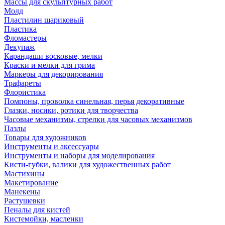
Массы для скульптурных работ
Молд
Пластилин шариковый
Пластика
Фломастеры
Декупаж
Карандаши восковые, мелки
Краски и мелки для грима
Маркеры для декорирования
Трафареты
Флористика
Помпоны, проволка синельная, перья декоративные
Глазки, носики, ротики для творчества
Часовые механизмы, стрелки для часовых механизмов
Пазлы
Товары для художников
Инструменты и аксессуары
Инструменты и наборы для моделирования
Кисти-губки, валики для художественных работ
Мастихины
Макетирование
Манекены
Растушевки
Пеналы для кистей
Кистемойки, масленки