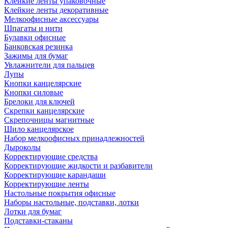
Клейкие ленты упаковочные
Клейкие ленты декоративные
Мелкоофисные аксессуары
Шпагаты и нити
Булавки офисные
Банковская резинка
Зажимы для бумаг
Увлажнители для пальцев
Лупы
Кнопки канцелярские
Кнопки силовые
Брелоки для ключей
Скрепки канцелярские
Скрепочницы магнитные
Шило канцелярское
Набор мелкоофисных принадлежностей
Дыроколы
Корректирующие средства
Корректирующие жидкости и разбавители
Корректирующие карандаши
Корректирующие ленты
Настольные покрытия офисные
Наборы настольные, подставки, лотки
Лотки для бумаг
Подставки-стаканы