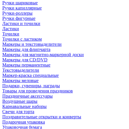
Ручки шариковые
Ручки капиллярные
Ручки-роллеры
Ручки фигурные
Ластики и точилки
Ластики
Точилки
Точилки с ластиком
Маркеры и текстовыделители
Маркеры для флипчарта
Маркеры для магнитно-маркерной доски
Маркеры для CD/DVD
Маркеры перманентные
Текстовыделители
Маркер-краска специальные
Маркеры меловые
Подарки, сувениры, награды
Товары для проведения праздников
Праздничные аксессуары
Воздушные шары
Карнавальные наборы
Свечи для торта
Поздравительные открытки и конверты
Подарочная упаковка
Упаковочная бумага