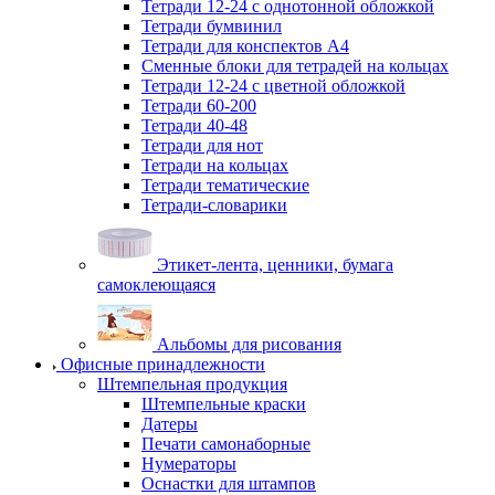
Тетради 12-24 с однотонной обложкой
Тетради бумвинил
Тетради для конспектов А4
Сменные блоки для тетрадей на кольцах
Тетради 12-24 с цветной обложкой
Тетради 60-200
Тетради 40-48
Тетради для нот
Тетради на кольцах
Тетради тематические
Тетради-словарики
Этикет-лента, ценники, бумага
самоклеющаяся
Альбомы для рисования
Офисные принадлежности
Штемпельная продукция
Штемпельные краски
Датеры
Печати самонаборные
Нумераторы
Оснастки для штампов