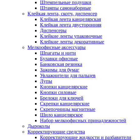
Штемпельные подушки
Штампы самонаборные
Клейкая лента, скотч, диспенсер
Клейкая лента канцелярская
Клейкая лента двусторонняя
Диспенсеры
Клейкие ленты упаковочные
Клейкие ленты декоративные
Мелкоофисные аксессуары
Шпагаты и нити
Булавки офисные
Банковская резинка
Зажимы для бумаг
Увлажнители для пальцев
Лупы
Кнопки канцелярские
Кнопки силовые
Брелоки для ключей
Скрепки канцелярские
Скрепочницы магнитные
Шило канцелярское
Набор мелкоофисных принадлежностей
Дыроколы
Корректирующие средства
Корректирующие жидкости и разбавители