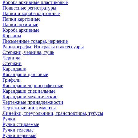
Короба архивные пластиковые
Подвесные регистратуры
Папки и короба картонные
Папки картонные
Папки архивные
Короба архивные
Корзины
Письменные товары, черчение
Рапидографы, Изографы и аксессуары
Стержни, чернила, тушь
Чернила
Стержни
Карандаши
Карандаши цанговые
Грифели
Карандаши чернографитные
Карандаши специальные
Карандаши механические
Чертежные принадлежности
Чертежные инструменты
Линейки, треугольники, транспортиры, тубусы
Ручки
Ручки стираемые
Ручки гелевые
Ручки перьевые