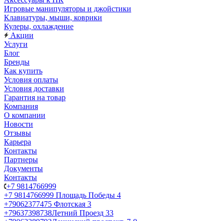
Игровые манипуляторы и джойстики
Клавиатуры, мыши, коврики
Кулеры, охлаждение
Акции
Услуги
Блог
Бренды
Как купить
Условия оплаты
Условия доставки
Гарантия на товар
Компания
О компании
Новости
Отзывы
Карьера
Контакты
Партнеры
Документы
Контакты
+7 9814766999
+7 9814766999
Площадь Победы 4
+79062377475
Флотская 3
+79637398738
Летний Проезд 33