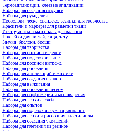
Термоаппликации, клеевые аппликации
Наборы для создания игрушек
Наборы для рукоделия
Проволока, леска, спандекс, резинки для творчества
Красители и маркеры для разметки ткани
Инструменты и материалы для валяния
Наклейки для ногтей, лица, тату.
Значки, брелоки, броши
Наборы для творчества
Наборы для росписи изделий
Наборы для поделок из гипса
Наборы для росписи витража
Наборы для рисования
Наборы для аппликаций и мозаики
Наборы для создания гравюр
Наборы для выжигания
Наборы для рисования песком
Наборы для парфюмерии и мыловарения
Наборы для лепки свечей
Наборы для опытов
Наборы для поделок из бумаги,квиллинг
Наборы для лепки и рисования пластилином
Наборы для создания украшений
Наборы для плетения из резинок