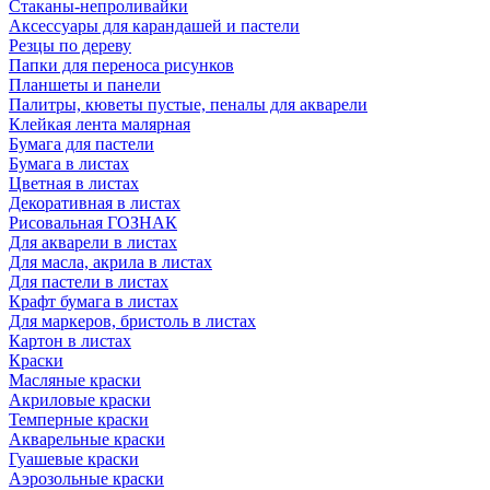
Стаканы-непроливайки
Аксессуары для карандашей и пастели
Резцы по дереву
Папки для переноса рисунков
Планшеты и панели
Палитры, кюветы пустые, пеналы для акварели
Клейкая лента малярная
Бумага для пастели
Бумага в листах
Цветная в листах
Декоративная в листах
Рисовальная ГОЗНАК
Для акварели в листах
Для масла, акрила в листах
Для пастели в листах
Крафт бумага в листах
Для маркеров, бристоль в листах
Картон в листах
Краски
Масляные краски
Акриловые краски
Темперные краски
Акварельные краски
Гуашевые краски
Аэрозольные краски