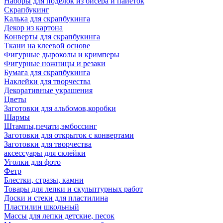
Наборы для поделок из бисера и пайеток
Скрапбукинг
Калька для скрапбукинга
Декор из картона
Конверты для скрапбукинга
Ткани на клеевой основе
Фигурные дыроколы и кримперы
Фигурные ножницы и резаки
Бумага для скрапбукинга
Наклейки для творчества
Декоративные украшения
Цветы
Заготовки для альбомов,коробки
Шармы
Штампы,печати,эмбоссинг
Заготовки для открыток с конвертами
Заготовки для творчества
аксессуары для склейки
Уголки для фото
Фетр
Блестки, стразы, камни
Товары для лепки и скульптурных работ
Доски и стеки для пластилина
Пластилин школьный
Массы для лепки детские, песок