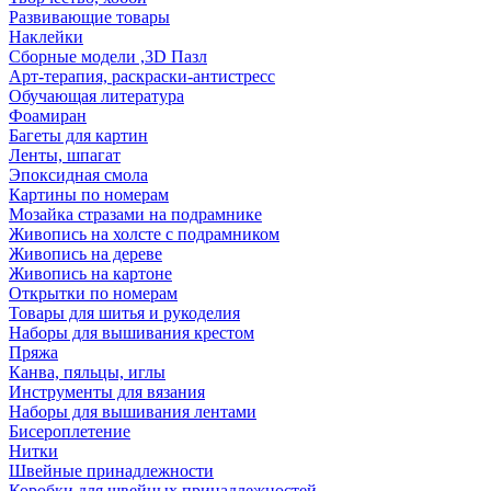
Развивающие товары
Наклейки
Сборные модели ,3D Пазл
Арт-терапия, раскраски-антистресс
Обучающая литература
Фоамиран
Багеты для картин
Ленты, шпагат
Эпоксидная смола
Картины по номерам
Мозайка стразами на подрамнике
Живопись на холсте с подрамником
Живопись на дереве
Живопись на картоне
Открытки по номерам
Товары для шитья и рукоделия
Наборы для вышивания крестом
Пряжа
Канва, пяльцы, иглы
Инструменты для вязания
Наборы для вышивания лентами
Бисероплетение
Нитки
Швейные принадлежности
Коробки для швейных принадлежностей