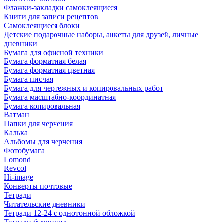
Флажки-закладки самоклеящиеся
Книги для записи рецептов
Самоклеящиеся блоки
Детские подарочные наборы, анкеты для друзей, личные
дневники
Бумага для офисной техники
Бумага форматная белая
Бумага форматная цветная
Бумага писчая
Бумага для чертежных и копировальных работ
Бумага масштабно-координатная
Бумага копировальная
Ватман
Папки для черчения
Калька
Альбомы для черчения
Фотобумага
Lomond
Revcol
Hi-image
Конверты почтовые
Тетради
Читательские дневники
Тетради 12-24 с однотонной обложкой
Тетради бумвинил