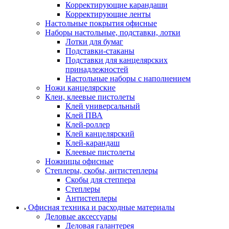
Корректирующие карандаши
Корректирующие ленты
Настольные покрытия офисные
Наборы настольные, подставки, лотки
Лотки для бумаг
Подставки-стаканы
Подставки для канцелярских
принадлежностей
Настольные наборы с наполнением
Ножи канцелярские
Клеи, клеевые пистолеты
Клей универсальный
Клей ПВА
Клей-роллер
Клей канцелярский
Клей-карандаш
Клеевые пистолеты
Ножницы офисные
Степлеры, скобы, антистеплеры
Скобы для степпера
Степлеры
Антистеплеры
Офисная техника и расходные материалы
Деловые аксессуары
Деловая галантерея