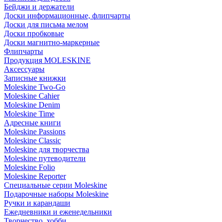
Бейджи и держатели
Доски информационные, флипчарты
Доски для письма мелом
Доски пробковые
Доски магнитно-маркерные
Флипчарты
Продукция MOLESKINE
Аксессуары
Записные книжки
Moleskine Two-Go
Moleskine Cahier
Moleskine Denim
Moleskine Time
Адресные книги
Moleskine Passions
Moleskine Classic
Moleskine для творчества
Moleskine путеводители
Moleskine Folio
Moleskine Reporter
Специальные серии Moleskine
Подарочные наборы Moleskine
Ручки и карандаши
Ежедневники и еженедельники
Творчество, хобби