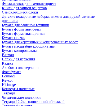
Флажки-закладки самоклеящиеся
Книги для записи рецептов
Самоклеящиеся блоки
Детские подарочные наборы, анкеты для друзей, личные
дневники
Бумага для офисной техники
Бумага форматная белая
Бумага форматная цветная
Бумага писчая
Бумага для чертежных и копировальных работ
Бумага масштабно-координатная
Бумага копировальная
Ватман
Папки для черчения
Калька
Альбомы для черчения
Фотобумага
Lomond
Revcol
Hi-image
Конверты почтовые
Тетради
Читательские дневники
Тетради 12-24 с однотонной обложкой
Тетради бумвинил