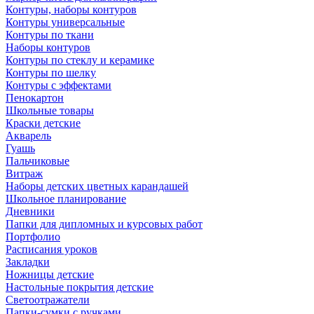
Контуры, наборы контуров
Контуры универсальные
Контуры по ткани
Наборы контуров
Контуры по стеклу и керамике
Контуры по шелку
Контуры с эффектами
Пенокартон
Школьные товары
Краски детские
Акварель
Гуашь
Пальчиковые
Витраж
Наборы детских цветных карандашей
Школьное планирование
Дневники
Папки для дипломных и курсовых работ
Портфолио
Расписания уроков
Закладки
Ножницы детские
Настольные покрытия детские
Светоотражатели
Папки-сумки с ручками