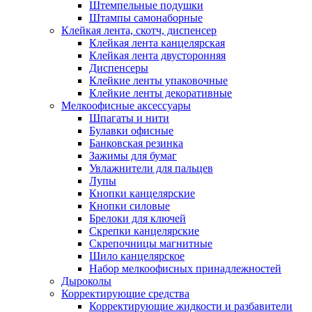
Штемпельные подушки
Штампы самонаборные
Клейкая лента, скотч, диспенсер
Клейкая лента канцелярская
Клейкая лента двусторонняя
Диспенсеры
Клейкие ленты упаковочные
Клейкие ленты декоративные
Мелкоофисные аксессуары
Шпагаты и нити
Булавки офисные
Банковская резинка
Зажимы для бумаг
Увлажнители для пальцев
Лупы
Кнопки канцелярские
Кнопки силовые
Брелоки для ключей
Скрепки канцелярские
Скрепочницы магнитные
Шило канцелярское
Набор мелкоофисных принадлежностей
Дыроколы
Корректирующие средства
Корректирующие жидкости и разбавители