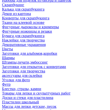
Наборы для поделок из бисера и пайеток
Скрапбукинг
Калька для скрапбукинга
Декор из картона
Конверты для скрапбукинга
Ткани на клеевой основе
Фигурные дыроколы и кримперы
Фигурные ножницы и резаки
Бумага для скрапбукинга
Наклейки для творчества
Декоративные украшения
Цветы
Заготовки для альбомов,коробки
Шармы
Штампы,печати,эмбоссинг
Заготовки для открыток с конвертами
Заготовки для творчества
аксессуары для склейки
Уголки для фото
Фетр
Блестки, стразы, камни
Товары для лепки и скульптурных работ
Доски и стеки для пластилина
Пластилин школьный
Массы для лепки детские, песок