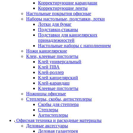
Корректирующие карандаши
Корректирующие ленты
Настольные покрытия офисные
Наборы настольные, подставки, лотки
Лотки для бумаг
Подставки-стаканы
Подставки для канцелярских
принадлежностей
Настольные наборы с наполнением
Ножи канцелярские
Клеи, клеевые пистолеты
Клей универсальный
Клей ПВА
Клей-роллер
Клей канцелярский
Клей-карандаш
Клеевые пистолеты
Ножницы офисные
Степлеры, скобы, антистеплеры
Скобы для степпера
Степлеры
Антистеплеры
Офисная техника и расходные материалы
Деловые аксессуары
Деловая галантерея