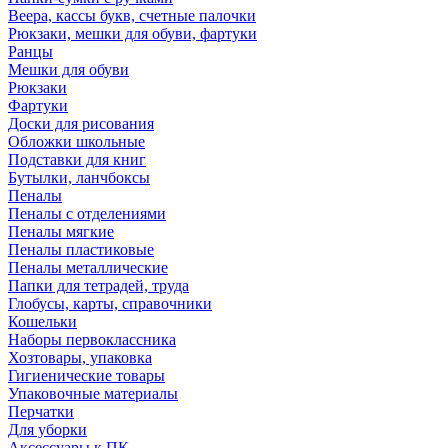
Веера, кассы букв, счетные палочки
Рюкзаки, мешки для обуви, фартуки
Ранцы
Мешки для обуви
Рюкзаки
Фартуки
Доски для рисования
Обложки школьные
Подставки для книг
Бутылки, ланчбоксы
Пеналы
Пеналы с отделениями
Пеналы мягкие
Пеналы пластиковые
Пеналы металлические
Папки для тетрадей, труда
Глобусы, карты, справочники
Кошельки
Наборы первоклассника
Хозтовары, упаковка
Гигиенические товары
Упаковочные материалы
Перчатки
Для уборки
Аксессуары к ПК