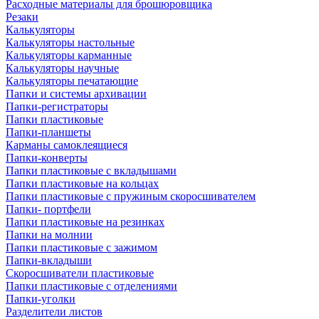
Расходные материалы для брошюровщика
Резаки
Калькуляторы
Калькуляторы настольные
Калькуляторы карманные
Калькуляторы научные
Калькуляторы печатающие
Папки и системы архивации
Папки-регистраторы
Папки пластиковые
Папки-планшеты
Карманы самоклеящиеся
Папки-конверты
Папки пластиковые с вкладышами
Папки пластиковые на кольцах
Папки пластиковые с пружиным скоросшивателем
Папки- портфели
Папки пластиковые на резинках
Папки на молнии
Папки пластиковые с зажимом
Папки-вкладыши
Скоросшиватели пластиковые
Папки пластиковые с отделениями
Папки-уголки
Разделители листов