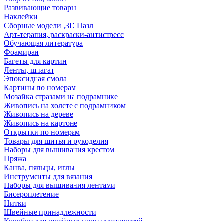
Развивающие товары
Наклейки
Сборные модели ,3D Пазл
Арт-терапия, раскраски-антистресс
Обучающая литература
Фоамиран
Багеты для картин
Ленты, шпагат
Эпоксидная смола
Картины по номерам
Мозайка стразами на подрамнике
Живопись на холсте с подрамником
Живопись на дереве
Живопись на картоне
Открытки по номерам
Товары для шитья и рукоделия
Наборы для вышивания крестом
Пряжа
Канва, пяльцы, иглы
Инструменты для вязания
Наборы для вышивания лентами
Бисероплетение
Нитки
Швейные принадлежности
Коробки для швейных принадлежностей