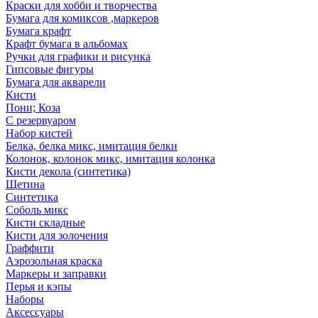
Краски для хобби и творчества
Бумага для комиксов ,маркеров
Бумага крафт
Крафт бумага в альбомах
Ручки для графики и рисунка
Гипсовые фигуры
Бумага для акварели
Кисти
Пони; Коза
С резервуаром
Набор кистей
Белка, белка микс, имитация белки
Колонок, колонок микс, имитация колонка
Кисти декола (синтетика)
Щетина
Синтетика
Соболь микс
Кисти складные
Кисти для золочения
Граффити
Аэрозольная краска
Маркеры и заправки
Перья и кэпы
Наборы
Аксессуары