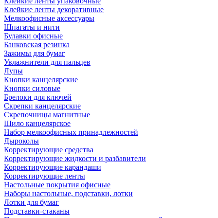
Клейкие ленты упаковочные
Клейкие ленты декоративные
Мелкоофисные аксессуары
Шпагаты и нити
Булавки офисные
Банковская резинка
Зажимы для бумаг
Увлажнители для пальцев
Лупы
Кнопки канцелярские
Кнопки силовые
Брелоки для ключей
Скрепки канцелярские
Скрепочницы магнитные
Шило канцелярское
Набор мелкоофисных принадлежностей
Дыроколы
Корректирующие средства
Корректирующие жидкости и разбавители
Корректирующие карандаши
Корректирующие ленты
Настольные покрытия офисные
Наборы настольные, подставки, лотки
Лотки для бумаг
Подставки-стаканы