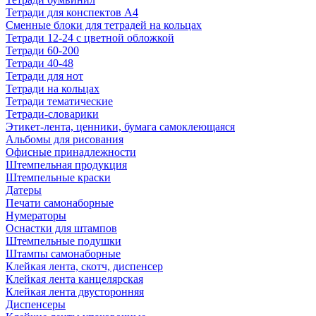
Тетради для конспектов А4
Сменные блоки для тетрадей на кольцах
Тетради 12-24 с цветной обложкой
Тетради 60-200
Тетради 40-48
Тетради для нот
Тетради на кольцах
Тетради тематические
Тетради-словарики
Этикет-лента, ценники, бумага самоклеющаяся
Альбомы для рисования
Офисные принадлежности
Штемпельная продукция
Штемпельные краски
Датеры
Печати самонаборные
Нумераторы
Оснастки для штампов
Штемпельные подушки
Штампы самонаборные
Клейкая лента, скотч, диспенсер
Клейкая лента канцелярская
Клейкая лента двусторонняя
Диспенсеры