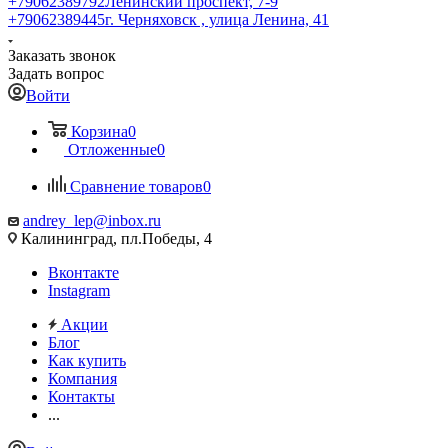
+79062389792
Ленинский проспект, 7-9
+79062389445
г. Черняховск , улица Ленина, 41
Заказать звонок
Задать вопрос
Войти
Корзина
0
Отложенные
0
Сравнение товаров
0
andrey_lep@inbox.ru
Калининград, пл.Победы, 4
Вконтакте
Instagram
Акции
Блог
Как купить
Компания
Контакты
...