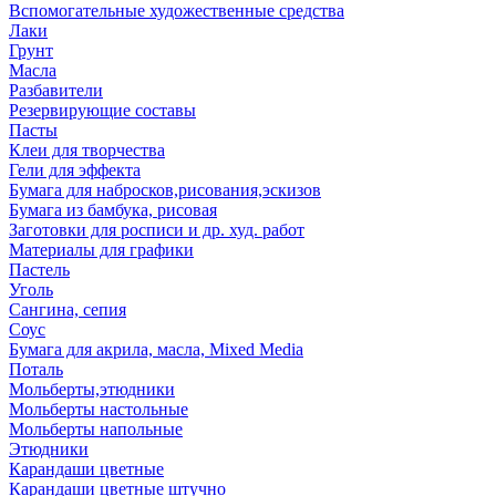
Вспомогательные художественные средства
Лаки
Грунт
Масла
Разбавители
Резервирующие составы
Пасты
Клеи для творчества
Гели для эффекта
Бумага для набросков,рисования,эскизов
Бумага из бамбука, рисовая
Заготовки для росписи и др. худ. работ
Материалы для графики
Пастель
Уголь
Сангина, сепия
Соус
Бумага для акрила, масла, Mixed Media
Поталь
Мольберты,этюдники
Мольберты настольные
Мольберты напольные
Этюдники
Карандаши цветные
Карандаши цветные штучно