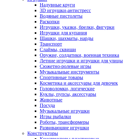
Надувные круги
3D игрушки-антистресс
Водяные пистолеты
Раскопки
Игрушки, указки, брелки, фигурки
Игрушки для купания
Шашки, шахматы, нарды
Транспорт
Слаймы, сквиши
Оружие, солдатики, военная техника
Летние игрушки и игрушки для улицы
Сюжетно-ролевые игры
Музыкальные инструменты
Спортивные товары
Косметика и аксессуары для девочек
Головоломки, логические
Куклы, пупсы, аксессуары
Животные
Посуда
Музыкальные игрушки
Игры рыбалки
Роботы, трансформеры
Развивающие игрушки
Конструкторы
Конструкторы пластиковые