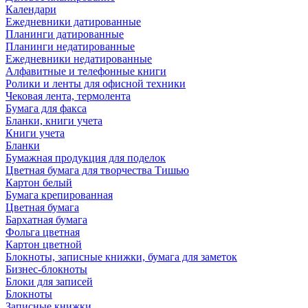
Календари
Ежедневники датированные
Планинги датированные
Планинги недатированные
Ежедневники недатированные
Алфавитные и телефонные книги
Ролики и ленты для офисной техники
Чековая лента, термолента
Бумага для факса
Бланки, книги учета
Книги учета
Бланки
Бумажная продукция для поделок
Цветная бумага для творчества Тишью
Картон белый
Бумага крепированная
Цветная бумага
Бархатная бумага
Фольга цветная
Картон цветной
Блокноты, записные книжки, бумага для заметок
Бизнес-блокноты
Блоки для записей
Блокноты
Записные книжки