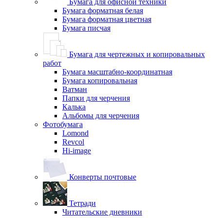
Бумага для офисной техники
Бумага форматная белая
Бумага форматная цветная
Бумага писчая
Бумага для чертежных и копировальных
работ
Бумага масштабно-координатная
Бумага копировальная
Ватман
Папки для черчения
Калька
Альбомы для черчения
Фотобумага
Lomond
Revcol
Hi-image
Конверты почтовые
Тетради
Читательские дневники