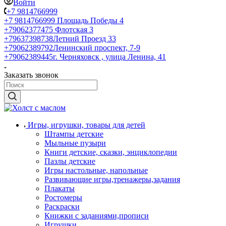
Войти
+7 9814766999
+7 9814766999
Площадь Победы 4
+79062377475
Флотская 3
+79637398738
Летний Проезд 33
+79062389792
Ленинский проспект, 7-9
+79062389445
г. Черняховск , улица Ленина, 41
Заказать звонок
Игры, игрушки, товары для детей
Штампы детские
Мыльные пузыри
Книги детские, сказки, энциклопедии
Пазлы детские
Игры настольные, напольные
Развивающие игры,тренажеры,задания
Плакаты
Ростомеры
Раскраски
Книжки с заданиями,прописи
Игрушки