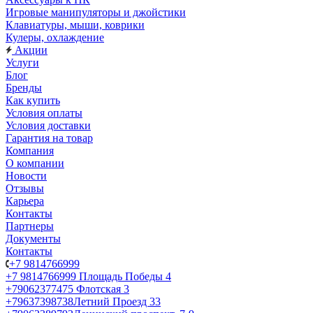
Игровые манипуляторы и джойстики
Клавиатуры, мыши, коврики
Кулеры, охлаждение
Акции
Услуги
Блог
Бренды
Как купить
Условия оплаты
Условия доставки
Гарантия на товар
Компания
О компании
Новости
Отзывы
Карьера
Контакты
Партнеры
Документы
Контакты
+7 9814766999
+7 9814766999
Площадь Победы 4
+79062377475
Флотская 3
+79637398738
Летний Проезд 33