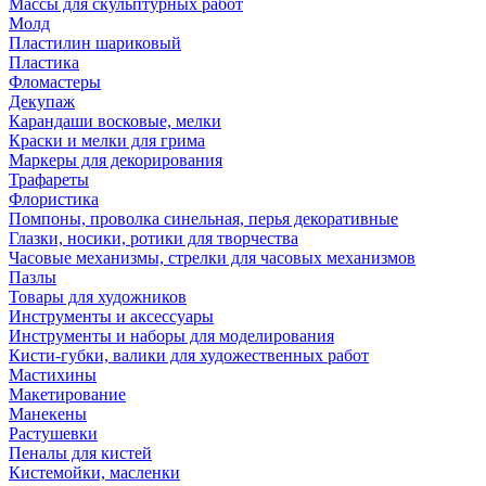
Массы для скульптурных работ
Молд
Пластилин шариковый
Пластика
Фломастеры
Декупаж
Карандаши восковые, мелки
Краски и мелки для грима
Маркеры для декорирования
Трафареты
Флористика
Помпоны, проволка синельная, перья декоративные
Глазки, носики, ротики для творчества
Часовые механизмы, стрелки для часовых механизмов
Пазлы
Товары для художников
Инструменты и аксессуары
Инструменты и наборы для моделирования
Кисти-губки, валики для художественных работ
Мастихины
Макетирование
Манекены
Растушевки
Пеналы для кистей
Кистемойки, масленки