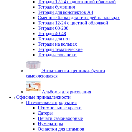
Тетради 12-24 с однотонной обложкой
Тетради бумвинил
Тетради для конспектов А4
Сменные блоки для тетрадей на кольцах
Тетради 12-24 с цветной обложкой
Тетради 60-200
Тетради 40-48
Тетради для нот
Тетради на кольцах
Тетради тематические
Тетради-словарики
Этикет-лента, ценники, бумага
самоклеющаяся
Альбомы для рисования
Офисные принадлежности
Штемпельная продукция
Штемпельные краски
Датеры
Печати самонаборные
Нумераторы
Оснастки для штампов