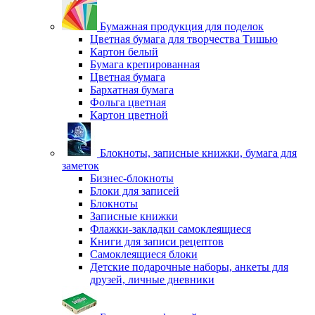
Бумажная продукция для поделок
Цветная бумага для творчества Тишью
Картон белый
Бумага крепированная
Цветная бумага
Бархатная бумага
Фольга цветная
Картон цветной
Блокноты, записные книжки, бумага для
заметок
Бизнес-блокноты
Блоки для записей
Блокноты
Записные книжки
Флажки-закладки самоклеящиеся
Книги для записи рецептов
Самоклеящиеся блоки
Детские подарочные наборы, анкеты для
друзей, личные дневники