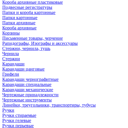
Короба архивные пластиковые
Подвесные регистратуры
Папки и короба картонные
Папки картонные
Папки архивные
Короба архивные
Корзины
Письменные товары, черчение
Рапидографы, Изографы и аксессуары
Стержни, чернила, тушь
Чернила
Стержни
Карандаши
Карандаши цанговые
Грифели
Карандаши чернографитные
Карандаши специальные
Карандаши механические
Чертежные принадлежности
Чертежные инструменты
Линейки, треугольники, транспортиры, тубусы
Ручки
Ручки стираемые
Ручки гелевые
Ручки перьевые