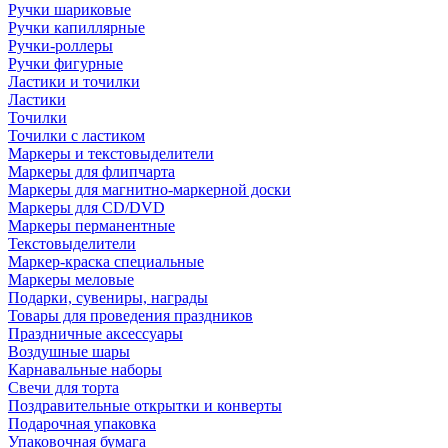
Ручки шариковые
Ручки капиллярные
Ручки-роллеры
Ручки фигурные
Ластики и точилки
Ластики
Точилки
Точилки с ластиком
Маркеры и текстовыделители
Маркеры для флипчарта
Маркеры для магнитно-маркерной доски
Маркеры для CD/DVD
Маркеры перманентные
Текстовыделители
Маркер-краска специальные
Маркеры меловые
Подарки, сувениры, награды
Товары для проведения праздников
Праздничные аксессуары
Воздушные шары
Карнавальные наборы
Свечи для торта
Поздравительные открытки и конверты
Подарочная упаковка
Упаковочная бумага