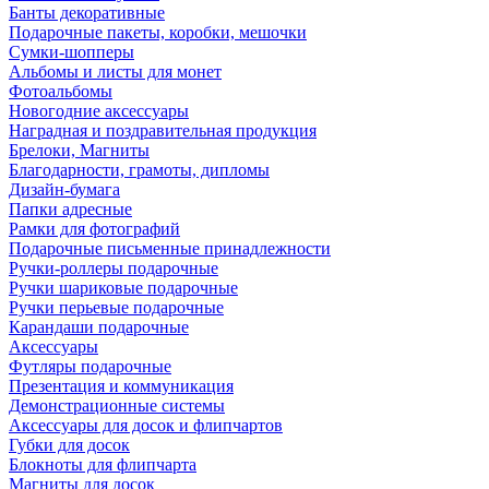
Банты декоративные
Подарочные пакеты, коробки, мешочки
Сумки-шопперы
Альбомы и листы для монет
Фотоальбомы
Новогодние аксессуары
Наградная и поздравительная продукция
Брелоки, Магниты
Благодарности, грамоты, дипломы
Дизайн-бумага
Папки адресные
Рамки для фотографий
Подарочные письменные принадлежности
Ручки-роллеры подарочные
Ручки шариковые подарочные
Ручки перьевые подарочные
Карандаши подарочные
Аксессуары
Футляры подарочные
Презентация и коммуникация
Демонстрационные системы
Аксессуары для досок и флипчартов
Губки для досок
Блокноты для флипчарта
Магниты для досок