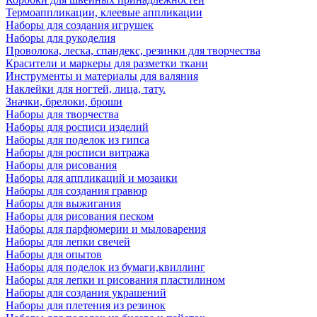
Термоаппликации, клеевые аппликации
Наборы для создания игрушек
Наборы для рукоделия
Проволока, леска, спандекс, резинки для творчества
Красители и маркеры для разметки ткани
Инструменты и материалы для валяния
Наклейки для ногтей, лица, тату.
Значки, брелоки, броши
Наборы для творчества
Наборы для росписи изделий
Наборы для поделок из гипса
Наборы для росписи витража
Наборы для рисования
Наборы для аппликаций и мозаики
Наборы для создания гравюр
Наборы для выжигания
Наборы для рисования песком
Наборы для парфюмерии и мыловарения
Наборы для лепки свечей
Наборы для опытов
Наборы для поделок из бумаги,квиллинг
Наборы для лепки и рисования пластилином
Наборы для создания украшений
Наборы для плетения из резинок