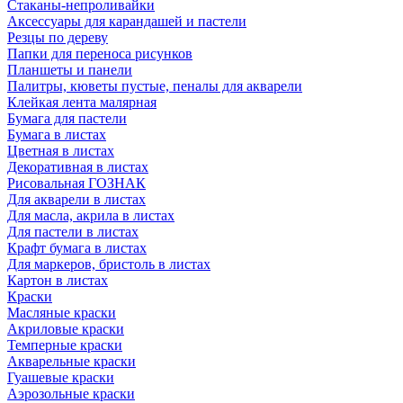
Стаканы-непроливайки
Аксессуары для карандашей и пастели
Резцы по дереву
Папки для переноса рисунков
Планшеты и панели
Палитры, кюветы пустые, пеналы для акварели
Клейкая лента малярная
Бумага для пастели
Бумага в листах
Цветная в листах
Декоративная в листах
Рисовальная ГОЗНАК
Для акварели в листах
Для масла, акрила в листах
Для пастели в листах
Крафт бумага в листах
Для маркеров, бристоль в листах
Картон в листах
Краски
Масляные краски
Акриловые краски
Темперные краски
Акварельные краски
Гуашевые краски
Аэрозольные краски