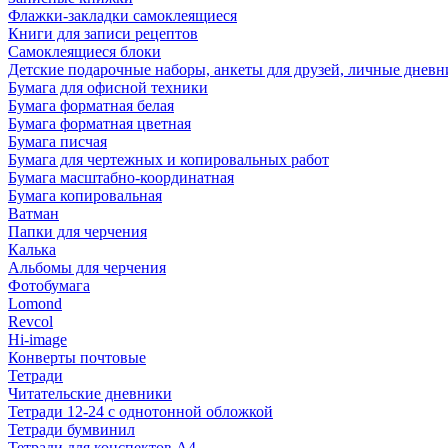
Флажки-закладки самоклеящиеся
Книги для записи рецептов
Самоклеящиеся блоки
Детские подарочные наборы, анкеты для друзей, личные днев
Бумага для офисной техники
Бумага форматная белая
Бумага форматная цветная
Бумага писчая
Бумага для чертежных и копировальных работ
Бумага масштабно-координатная
Бумага копировальная
Ватман
Папки для черчения
Калька
Альбомы для черчения
Фотобумага
Lomond
Revcol
Hi-image
Конверты почтовые
Тетради
Читательские дневники
Тетради 12-24 с однотонной обложкой
Тетради бумвинил
Тетради для конспектов А4