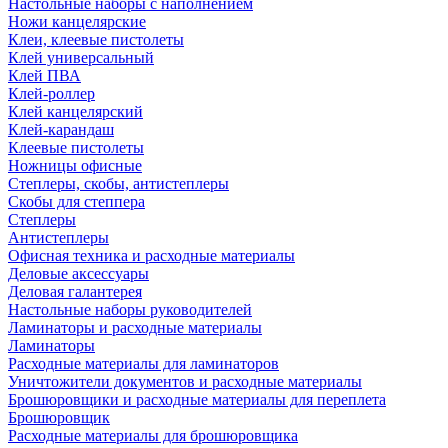
Настольные наборы с наполнением
Ножи канцелярские
Клеи, клеевые пистолеты
Клей универсальный
Клей ПВА
Клей-роллер
Клей канцелярский
Клей-карандаш
Клеевые пистолеты
Ножницы офисные
Степлеры, скобы, антистеплеры
Скобы для степпера
Степлеры
Антистеплеры
Офисная техника и расходные материалы
Деловые аксессуары
Деловая галантерея
Настольные наборы руководителей
Ламинаторы и расходные материалы
Ламинаторы
Расходные материалы для ламинаторов
Уничтожители документов и расходные материалы
Брошюровщики и расходные материалы для переплета
Брошюровщик
Расходные материалы для брошюровщика