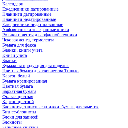
Календари
Ежедневники датированные
Планинги датированные
Планинги недатированные
Ежедневники недатированные
Алфавитные и телефонные книги
Ролики и ленты для офисной техники
Чековая лента, термолента
Бумага для факса
Бланки, книги учета
Книги учета
Бланки
Бумажная продукция для поделок
Цветная бумага для творчества Тишью
Картон белый
Бумага крепированная
Цветная бумага
Бархатная бумага
Фольга цветная
Картон цветной
Блокноты, записные книжки, бумага для заметок
Бизнес-блокноты
Блоки для записей
Блокноты
Записные книжки