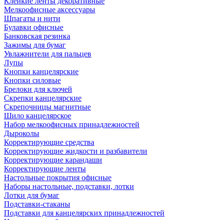
Клейкие ленты декоративные
Мелкоофисные аксессуары
Шпагаты и нити
Булавки офисные
Банковская резинка
Зажимы для бумаг
Увлажнители для пальцев
Лупы
Кнопки канцелярские
Кнопки силовые
Брелоки для ключей
Скрепки канцелярские
Скрепочницы магнитные
Шило канцелярское
Набор мелкоофисных принадлежностей
Дыроколы
Корректирующие средства
Корректирующие жидкости и разбавители
Корректирующие карандаши
Корректирующие ленты
Настольные покрытия офисные
Наборы настольные, подставки, лотки
Лотки для бумаг
Подставки-стаканы
Подставки для канцелярских принадлежностей