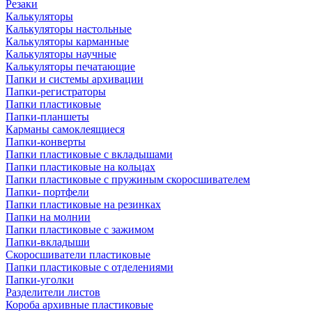
Резаки
Калькуляторы
Калькуляторы настольные
Калькуляторы карманные
Калькуляторы научные
Калькуляторы печатающие
Папки и системы архивации
Папки-регистраторы
Папки пластиковые
Папки-планшеты
Карманы самоклеящиеся
Папки-конверты
Папки пластиковые с вкладышами
Папки пластиковые на кольцах
Папки пластиковые с пружиным скоросшивателем
Папки- портфели
Папки пластиковые на резинках
Папки на молнии
Папки пластиковые с зажимом
Папки-вкладыши
Скоросшиватели пластиковые
Папки пластиковые с отделениями
Папки-уголки
Разделители листов
Короба архивные пластиковые