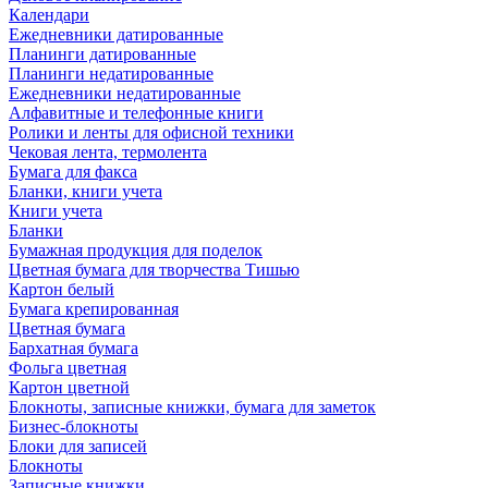
Календари
Ежедневники датированные
Планинги датированные
Планинги недатированные
Ежедневники недатированные
Алфавитные и телефонные книги
Ролики и ленты для офисной техники
Чековая лента, термолента
Бумага для факса
Бланки, книги учета
Книги учета
Бланки
Бумажная продукция для поделок
Цветная бумага для творчества Тишью
Картон белый
Бумага крепированная
Цветная бумага
Бархатная бумага
Фольга цветная
Картон цветной
Блокноты, записные книжки, бумага для заметок
Бизнес-блокноты
Блоки для записей
Блокноты
Записные книжки