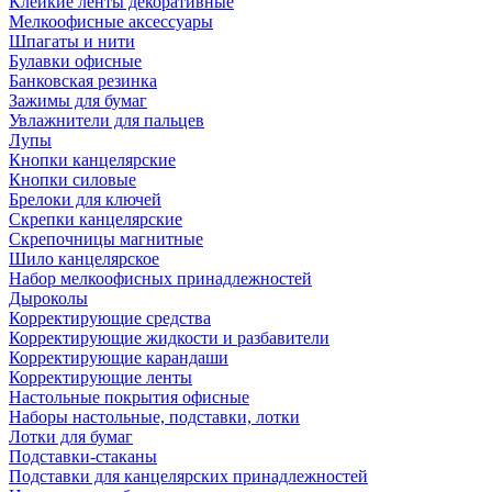
Клейкие ленты декоративные
Мелкоофисные аксессуары
Шпагаты и нити
Булавки офисные
Банковская резинка
Зажимы для бумаг
Увлажнители для пальцев
Лупы
Кнопки канцелярские
Кнопки силовые
Брелоки для ключей
Скрепки канцелярские
Скрепочницы магнитные
Шило канцелярское
Набор мелкоофисных принадлежностей
Дыроколы
Корректирующие средства
Корректирующие жидкости и разбавители
Корректирующие карандаши
Корректирующие ленты
Настольные покрытия офисные
Наборы настольные, подставки, лотки
Лотки для бумаг
Подставки-стаканы
Подставки для канцелярских принадлежностей