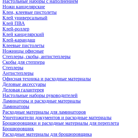
Настольные наборы с наполнением
Ножи канцелярские
Клеи, клеевые пистолеты
Клей универсальный
Клей ПВА
Клей-роллер
Клей канцелярский
Клей-карандаш
Клеевые пистолеты
Ножницы офисные
Степлеры, скобы, антистеплеры
Скобы для степпера
Степлеры
Антистеплеры
Офисная техника и расходные материалы
Деловые аксессуары
Деловая галантерея
Настольные наборы руководителей
Ламинаторы и расходные материалы
Ламинаторы
Расходные материалы для ламинаторов
Уничтожители документов и расходные материалы
Брошюровщики и расходные материалы для переплета
Брошюровщик
Расходные материалы для брошюровщика