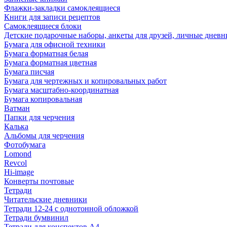
Флажки-закладки самоклеящиеся
Книги для записи рецептов
Самоклеящиеся блоки
Детские подарочные наборы, анкеты для друзей, личные днев
Бумага для офисной техники
Бумага форматная белая
Бумага форматная цветная
Бумага писчая
Бумага для чертежных и копировальных работ
Бумага масштабно-координатная
Бумага копировальная
Ватман
Папки для черчения
Калька
Альбомы для черчения
Фотобумага
Lomond
Revcol
Hi-image
Конверты почтовые
Тетради
Читательские дневники
Тетради 12-24 с однотонной обложкой
Тетради бумвинил
Тетради для конспектов А4