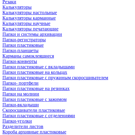
Резаки
Калькуляторы
Калькуляторы настольные
Калькуляторы карманные
Калькуляторы научные
Калькуляторы печатающие
Папки и системы архивации
Папки-регистраторы
Папки пластиковые
Папки-планшеты
Карманы самоклеящиеся
Папки-конверты
Папки пластиковые с вкладышами
Папки пластиковые на кольцах
Папки пластиковые с пружиным скоросшивателем
Папки- портфели
Папки пластиковые на резинках
Папки на молнии
Папки пластиковые с зажимом
Папки-вкладыши
Скоросшиватели пластиковые
Папки пластиковые с отделениями
Папки-уголки
Разделители листов
Короба архивные пластиковые