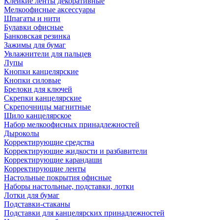
Клейкие ленты декоративные
Мелкоофисные аксессуары
Шпагаты и нити
Булавки офисные
Банковская резинка
Зажимы для бумаг
Увлажнители для пальцев
Лупы
Кнопки канцелярские
Кнопки силовые
Брелоки для ключей
Скрепки канцелярские
Скрепочницы магнитные
Шило канцелярское
Набор мелкоофисных принадлежностей
Дыроколы
Корректирующие средства
Корректирующие жидкости и разбавители
Корректирующие карандаши
Корректирующие ленты
Настольные покрытия офисные
Наборы настольные, подставки, лотки
Лотки для бумаг
Подставки-стаканы
Подставки для канцелярских принадлежностей