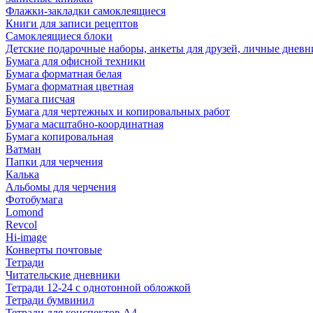
Флажки-закладки самоклеящиеся
Книги для записи рецептов
Самоклеящиеся блоки
Детские подарочные наборы, анкеты для друзей, личные днев
Бумага для офисной техники
Бумага форматная белая
Бумага форматная цветная
Бумага писчая
Бумага для чертежных и копировальных работ
Бумага масштабно-координатная
Бумага копировальная
Ватман
Папки для черчения
Калька
Альбомы для черчения
Фотобумага
Lomond
Revcol
Hi-image
Конверты почтовые
Тетради
Читательские дневники
Тетради 12-24 с однотонной обложкой
Тетради бумвинил
Тетради для конспектов А4