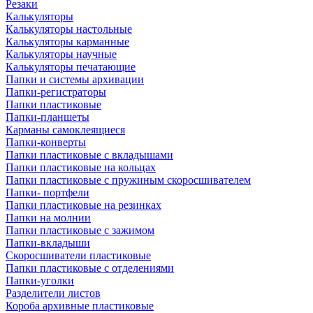
Резаки
Калькуляторы
Калькуляторы настольные
Калькуляторы карманные
Калькуляторы научные
Калькуляторы печатающие
Папки и системы архивации
Папки-регистраторы
Папки пластиковые
Папки-планшеты
Карманы самоклеящиеся
Папки-конверты
Папки пластиковые с вкладышами
Папки пластиковые на кольцах
Папки пластиковые с пружиным скоросшивателем
Папки- портфели
Папки пластиковые на резинках
Папки на молнии
Папки пластиковые с зажимом
Папки-вкладыши
Скоросшиватели пластиковые
Папки пластиковые с отделениями
Папки-уголки
Разделители листов
Короба архивные пластиковые