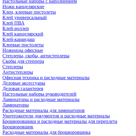
Настольные наборы с наполнением
Ножи канцелярские
Клеи, клеевые пистолеты
Клей универсальный
Клей ПВА
Клей-роллер
Клей канцелярский
Клей-карандаш
Клеевые пистолеты
Ножницы офисные
Степлеры, скобы, антистеплеры
Скобы для степпера
Степлеры
Антистеплеры
Офисная техника и расходные материалы
Деловые аксессуары
Деловая галантерея
Настольные наборы руководителей
Ламинаторы и расходные материалы
Ламинаторы
Расходные материалы для ламинаторов
Уничтожители документов и расходные материалы
Брошюровщики и расходные материалы для переплета
Брошюровщик
Расходные материалы для брошюровщика