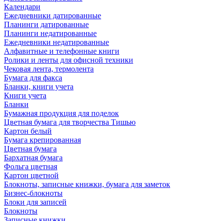
Календари
Ежедневники датированные
Планинги датированные
Планинги недатированные
Ежедневники недатированные
Алфавитные и телефонные книги
Ролики и ленты для офисной техники
Чековая лента, термолента
Бумага для факса
Бланки, книги учета
Книги учета
Бланки
Бумажная продукция для поделок
Цветная бумага для творчества Тишью
Картон белый
Бумага крепированная
Цветная бумага
Бархатная бумага
Фольга цветная
Картон цветной
Блокноты, записные книжки, бумага для заметок
Бизнес-блокноты
Блоки для записей
Блокноты
Записные книжки