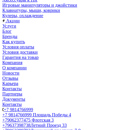
Игровые манипуляторы и джойстики
Клавиатуры, мыши, коврики
Кулеры, охлаждение
Акции
Услуги
Блог
Бренды
Как купить
Условия оплаты
Условия доставки
Гарантия на товар
Компания
О компании
Новости
Отзывы
Карьера
Контакты
Партнеры
Документы
Контакты
+7 9814766999
+7 9814766999
Площадь Победы 4
+79062377475
Флотская 3
+79637398738
Летний Проезд 33