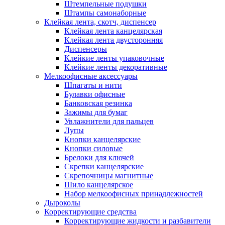
Штемпельные подушки
Штампы самонаборные
Клейкая лента, скотч, диспенсер
Клейкая лента канцелярская
Клейкая лента двусторонняя
Диспенсеры
Клейкие ленты упаковочные
Клейкие ленты декоративные
Мелкоофисные аксессуары
Шпагаты и нити
Булавки офисные
Банковская резинка
Зажимы для бумаг
Увлажнители для пальцев
Лупы
Кнопки канцелярские
Кнопки силовые
Брелоки для ключей
Скрепки канцелярские
Скрепочницы магнитные
Шило канцелярское
Набор мелкоофисных принадлежностей
Дыроколы
Корректирующие средства
Корректирующие жидкости и разбавители