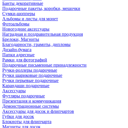
Банты декоративные
Подарочные пакеты, коробки, мешочки
Сумки-шопперы
Альбомы и листы для монет
Фотоальбомы
Новогодние аксессуары
Наградная и поздравительная продукция
Брелоки, Магниты
Благодарности, грамоты, дипломы
Дизайн-бумага
Папки адресные
Рамки для фотографий
Подарочные письменные принадлежности
Ручки-роллеры подарочные
Ручки шариковые подарочные
Ручки перьевые подарочные
Карандаши подарочные
Аксессуары
Футляры подарочные
Презентация и коммуникация
Демонстрационные системы
Аксессуары для досок и флипчартов
Губки для досок
Блокноты для флипчарта
Магниты для досок