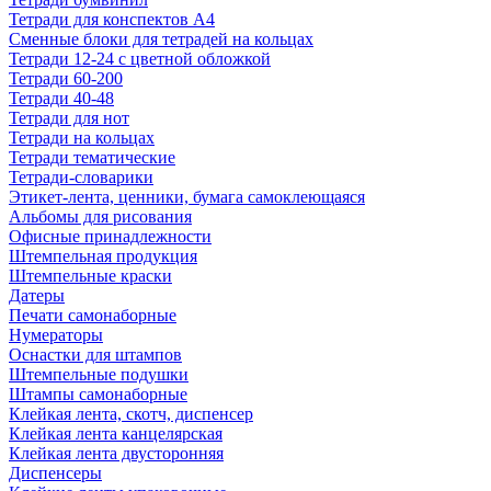
Тетради для конспектов А4
Сменные блоки для тетрадей на кольцах
Тетради 12-24 с цветной обложкой
Тетради 60-200
Тетради 40-48
Тетради для нот
Тетради на кольцах
Тетради тематические
Тетради-словарики
Этикет-лента, ценники, бумага самоклеющаяся
Альбомы для рисования
Офисные принадлежности
Штемпельная продукция
Штемпельные краски
Датеры
Печати самонаборные
Нумераторы
Оснастки для штампов
Штемпельные подушки
Штампы самонаборные
Клейкая лента, скотч, диспенсер
Клейкая лента канцелярская
Клейкая лента двусторонняя
Диспенсеры