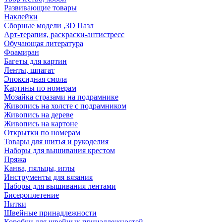
Развивающие товары
Наклейки
Сборные модели ,3D Пазл
Арт-терапия, раскраски-антистресс
Обучающая литература
Фоамиран
Багеты для картин
Ленты, шпагат
Эпоксидная смола
Картины по номерам
Мозайка стразами на подрамнике
Живопись на холсте с подрамником
Живопись на дереве
Живопись на картоне
Открытки по номерам
Товары для шитья и рукоделия
Наборы для вышивания крестом
Пряжа
Канва, пяльцы, иглы
Инструменты для вязания
Наборы для вышивания лентами
Бисероплетение
Нитки
Швейные принадлежности
Коробки для швейных принадлежностей