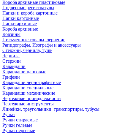
Короба архивные пластиковые
Подвесные регистратуры
Папки и короба картонные
Папки картонные
Папки архивные
Короба архивные
Корзины
Письменные товары, черчение
Рапидографы, Изографы и аксессуары
Стержни, чернила, тушь
Чернила
Стержни
Карандаши
Карандаши цанговые
Грифели
Карандаши чернографитные
Карандаши специальные
Карандаши механические
Чертежные принадлежности
Чертежные инструменты
Линейки, треугольники, транспортиры, тубусы
Ручки
Ручки стираемые
Ручки гелевые
Ручки перьевые