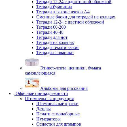
Тетради 12-24 с однотонной обложкой
Тетради бумвинил
Тетради для конспектов А4
Сменные блоки для тетрадей на кольцах
Тетради 12-24 с цветной обложкой
Тетради 60-200
Тетради 40-48
Тетради для нот
Тетради на кольцах
Тетради тематические
Тетради-словарики
Этикет-лента, ценники, бумага
самоклеющаяся
Альбомы для рисования
Офисные принадлежности
Штемпельная продукция
Штемпельные краски
Датеры
Печати самонаборные
Нумераторы
Оснастки для штампов