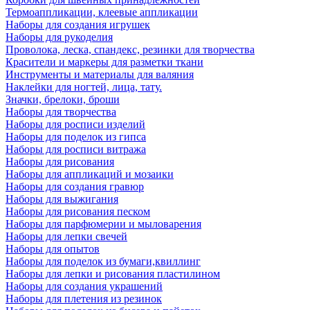
Термоаппликации, клеевые аппликации
Наборы для создания игрушек
Наборы для рукоделия
Проволока, леска, спандекс, резинки для творчества
Красители и маркеры для разметки ткани
Инструменты и материалы для валяния
Наклейки для ногтей, лица, тату.
Значки, брелоки, броши
Наборы для творчества
Наборы для росписи изделий
Наборы для поделок из гипса
Наборы для росписи витража
Наборы для рисования
Наборы для аппликаций и мозаики
Наборы для создания гравюр
Наборы для выжигания
Наборы для рисования песком
Наборы для парфюмерии и мыловарения
Наборы для лепки свечей
Наборы для опытов
Наборы для поделок из бумаги,квиллинг
Наборы для лепки и рисования пластилином
Наборы для создания украшений
Наборы для плетения из резинок