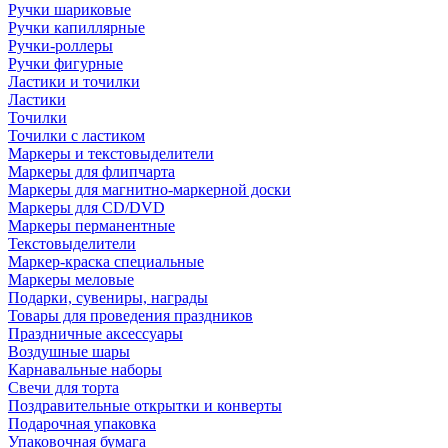
Ручки шариковые
Ручки капиллярные
Ручки-роллеры
Ручки фигурные
Ластики и точилки
Ластики
Точилки
Точилки с ластиком
Маркеры и текстовыделители
Маркеры для флипчарта
Маркеры для магнитно-маркерной доски
Маркеры для CD/DVD
Маркеры перманентные
Текстовыделители
Маркер-краска специальные
Маркеры меловые
Подарки, сувениры, награды
Товары для проведения праздников
Праздничные аксессуары
Воздушные шары
Карнавальные наборы
Свечи для торта
Поздравительные открытки и конверты
Подарочная упаковка
Упаковочная бумага