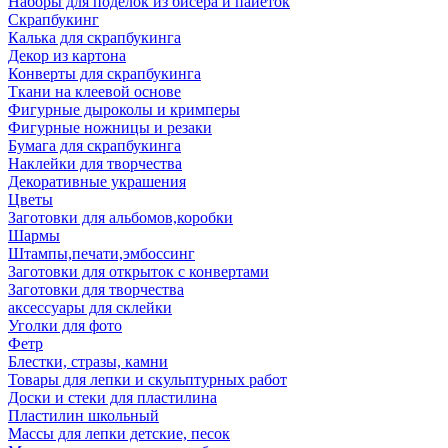
Наборы для поделок из бисера и пайеток
Скрапбукинг
Калька для скрапбукинга
Декор из картона
Конверты для скрапбукинга
Ткани на клеевой основе
Фигурные дыроколы и кримперы
Фигурные ножницы и резаки
Бумага для скрапбукинга
Наклейки для творчества
Декоративные украшения
Цветы
Заготовки для альбомов,коробки
Шармы
Штампы,печати,эмбоссинг
Заготовки для открыток с конвертами
Заготовки для творчества
аксессуары для склейки
Уголки для фото
Фетр
Блестки, стразы, камни
Товары для лепки и скульптурных работ
Доски и стеки для пластилина
Пластилин школьный
Массы для лепки детские, песок