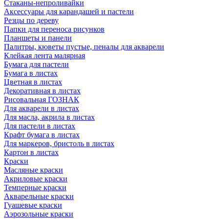
Стаканы-непроливайки
Аксессуары для карандашей и пастели
Резцы по дереву
Папки для переноса рисунков
Планшеты и панели
Палитры, кюветы пустые, пеналы для акварели
Клейкая лента малярная
Бумага для пастели
Бумага в листах
Цветная в листах
Декоративная в листах
Рисовальная ГОЗНАК
Для акварели в листах
Для масла, акрила в листах
Для пастели в листах
Крафт бумага в листах
Для маркеров, бристоль в листах
Картон в листах
Краски
Масляные краски
Акриловые краски
Темперные краски
Акварельные краски
Гуашевые краски
Аэрозольные краски