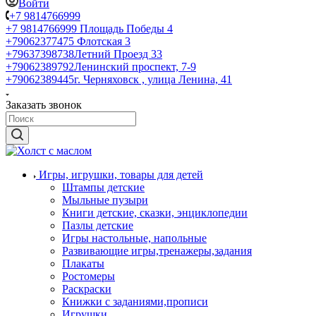
Войти
+7 9814766999
+7 9814766999
Площадь Победы 4
+79062377475
Флотская 3
+79637398738
Летний Проезд 33
+79062389792
Ленинский проспект, 7-9
+79062389445
г. Черняховск , улица Ленина, 41
Заказать звонок
Игры, игрушки, товары для детей
Штампы детские
Мыльные пузыри
Книги детские, сказки, энциклопедии
Пазлы детские
Игры настольные, напольные
Развивающие игры,тренажеры,задания
Плакаты
Ростомеры
Раскраски
Книжки с заданиями,прописи
Игрушки