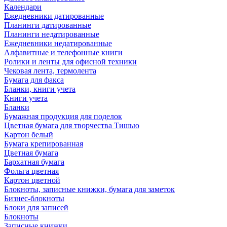
Календари
Ежедневники датированные
Планинги датированные
Планинги недатированные
Ежедневники недатированные
Алфавитные и телефонные книги
Ролики и ленты для офисной техники
Чековая лента, термолента
Бумага для факса
Бланки, книги учета
Книги учета
Бланки
Бумажная продукция для поделок
Цветная бумага для творчества Тишью
Картон белый
Бумага крепированная
Цветная бумага
Бархатная бумага
Фольга цветная
Картон цветной
Блокноты, записные книжки, бумага для заметок
Бизнес-блокноты
Блоки для записей
Блокноты
Записные книжки