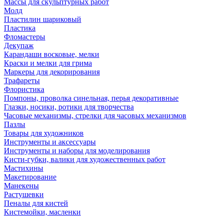
Массы для скульптурных работ
Молд
Пластилин шариковый
Пластика
Фломастеры
Декупаж
Карандаши восковые, мелки
Краски и мелки для грима
Маркеры для декорирования
Трафареты
Флористика
Помпоны, проволка синельная, перья декоративные
Глазки, носики, ротики для творчества
Часовые механизмы, стрелки для часовых механизмов
Пазлы
Товары для художников
Инструменты и аксессуары
Инструменты и наборы для моделирования
Кисти-губки, валики для художественных работ
Мастихины
Макетирование
Манекены
Растушевки
Пеналы для кистей
Кистемойки, масленки