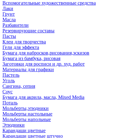
Вспомогательные художественные средства
Лаки
Грунт
Масла
Разбавители
Резервирующие составы
Пасты
Клеи для творчества
Гели для эффекта
Бумага для набросков,рисования,эскизов
Бумага из бамбука, рисовая
Заготовки для росписи и др. худ. работ
Материалы для графики
Пастель
Уголь
Сангина, сепия
Соус
Бумага для акрила, масла, Mixed Media
Поталь
Мольберты,этюдники
Мольберты настольные
Мольберты напольные
Этюдники
Карандаши цветные
Карандаши цветные штучно