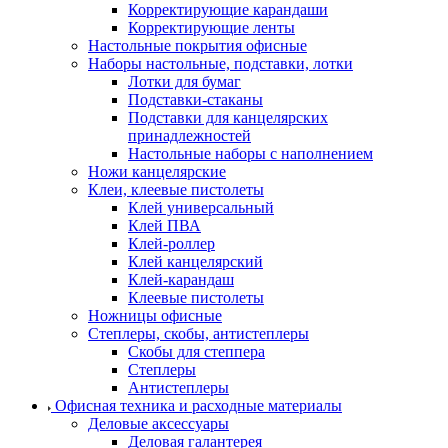
Корректирующие карандаши
Корректирующие ленты
Настольные покрытия офисные
Наборы настольные, подставки, лотки
Лотки для бумаг
Подставки-стаканы
Подставки для канцелярских
принадлежностей
Настольные наборы с наполнением
Ножи канцелярские
Клеи, клеевые пистолеты
Клей универсальный
Клей ПВА
Клей-роллер
Клей канцелярский
Клей-карандаш
Клеевые пистолеты
Ножницы офисные
Степлеры, скобы, антистеплеры
Скобы для степпера
Степлеры
Антистеплеры
Офисная техника и расходные материалы
Деловые аксессуары
Деловая галантерея