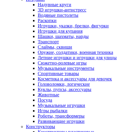
Надувные круги
3D игрушки-антистресс
Водяные пистолеты
Раскопки
Игрушки, указки, брелки, фигурки
Игрушки для купания
Шашки, шахматы, нарды
Транспорт
Слаймы, сквиши
Оружие, солдатики, военная техника
Летние игрушки и игрушки для улицы
Сюжетно-ролевые игры
Музыкальные инструменты
Спортивные товары
Косметика и аксессуары для девочек
Головоломки, логические
Куклы, пупсы, аксессуары
Животные
Посуда
Музыкальные игрушки
Игры рыбалки
Роботы, трансформеры
Развивающие игрушки
Конструкторы
Конструкторы пластиковые