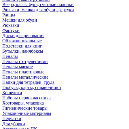
Веера, кассы букв, счетные палочки
Рюкзаки, мешки для обуви, фартуки
Ранцы
Мешки для обуви
Рюкзаки
Фартуки
Доски для рисования
Обложки школьные
Подставки для книг
Бутылки, ланчбоксы
Пеналы
Пеналы с отделениями
Пеналы мягкие
Пеналы пластиковые
Пеналы металлические
Папки для тетрадей, труда
Глобусы, карты, справочники
Кошельки
Наборы первоклассника
Хозтовары, упаковка
Гигиенические товары
Упаковочные материалы
Перчатки
Для уборки
Аксессуары к ПК