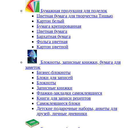
Бумажная продукция для поделок
Цветная бумага для творчества Тишью
Картон белый
Бумага крепированная
Цветная бумага
Бархатная бумага
Фольга цветная
Картон цветной
Блокноты, записные книжки, бумага для
заметок
Бизнес-блокноты
Блоки для записей
Блокноты
Записные книжки
Флажки-закладки самоклеящиеся
Книги для записи рецептов
Самоклеящиеся блоки
Детские подарочные наборы, анкеты для
друзей, личные дневники