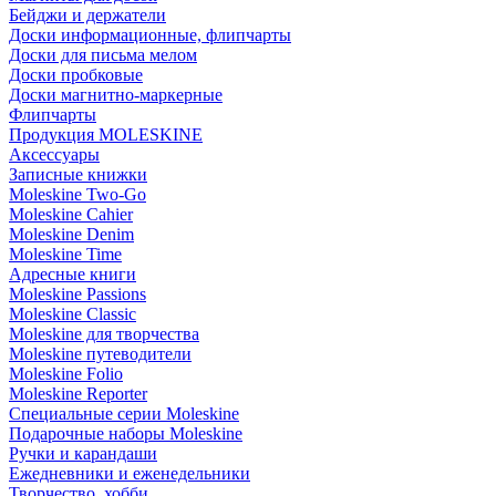
Бейджи и держатели
Доски информационные, флипчарты
Доски для письма мелом
Доски пробковые
Доски магнитно-маркерные
Флипчарты
Продукция MOLESKINE
Аксессуары
Записные книжки
Moleskine Two-Go
Moleskine Cahier
Moleskine Denim
Moleskine Time
Адресные книги
Moleskine Passions
Moleskine Classic
Moleskine для творчества
Moleskine путеводители
Moleskine Folio
Moleskine Reporter
Специальные серии Moleskine
Подарочные наборы Moleskine
Ручки и карандаши
Ежедневники и еженедельники
Творчество, хобби