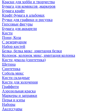
Краски для хобби и творчества
Бумага для комиксов ,маркеров
Бумага крафт
Крафт бумага в альбомах
Ручки для графики и рисунка
Гипсовые фигуры
Бумага для акварели
Кисти
Пони; Коза
С резервуаром
Набор кистей
Белка, белка микс, имитация белки
Колонок, колонок микс, имитация колонка
Кисти декола (синтетика)
Щетина
Синтетика
Соболь микс
Кисти складные
Кисти для золочения
Граффити
Аэрозольная краска
Маркеры и заправки
Перья и кэпы
Наборы
Аксессуары