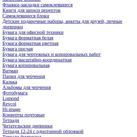
Флажки-закладки самоклеящиеся
Книги для записи рецептов
Самоклеящиеся блоки
Детские подарочные наборы, анкеты для друзей, личные
дневники
Бумага для офисной техники
Бумага форматная белая
Бумага форматная цветная
Бумага писчая
Бумага для чертежных и копировальных работ
Бумага масштабно-координатная
Бумага копировальная
Ватман
Папки для черчения
Калька
Альбомы для черчения
Фотобумага
Lomond
Revcol
Hi-image
Конверты почтовые
Тетради
Читательские дневники
Тетради 12-24 с однотонной обложкой
Тетради бумвинил