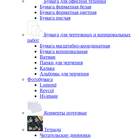
Бумага для офисной техники
Бумага форматная белая
Бумага форматная цветная
Бумага писчая
Бумага для чертежных и копировальных
работ
Бумага масштабно-координатная
Бумага копировальная
Ватман
Папки для черчения
Калька
Альбомы для черчения
Фотобумага
Lomond
Revcol
Hi-image
Конверты почтовые
Тетради
Читательские дневники