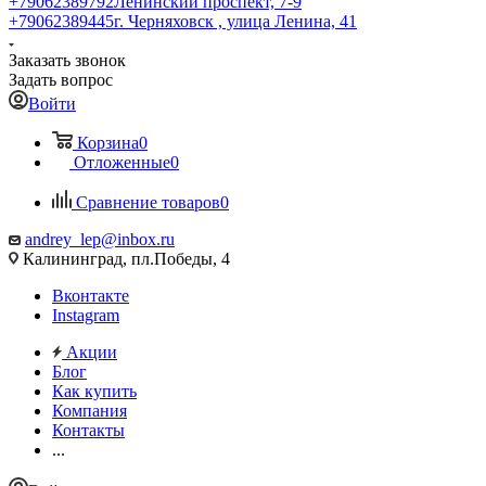
+79062389792
Ленинский проспект, 7-9
+79062389445
г. Черняховск , улица Ленина, 41
Заказать звонок
Задать вопрос
Войти
Корзина
0
Отложенные
0
Сравнение товаров
0
andrey_lep@inbox.ru
Калининград, пл.Победы, 4
Вконтакте
Instagram
Акции
Блог
Как купить
Компания
Контакты
...