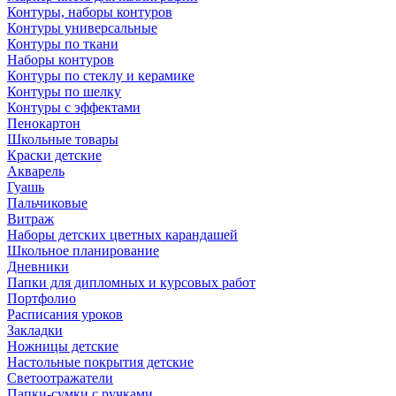
Контуры, наборы контуров
Контуры универсальные
Контуры по ткани
Наборы контуров
Контуры по стеклу и керамике
Контуры по шелку
Контуры с эффектами
Пенокартон
Школьные товары
Краски детские
Акварель
Гуашь
Пальчиковые
Витраж
Наборы детских цветных карандашей
Школьное планирование
Дневники
Папки для дипломных и курсовых работ
Портфолио
Расписания уроков
Закладки
Ножницы детские
Настольные покрытия детские
Светоотражатели
Папки-сумки с ручками