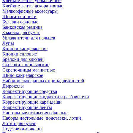
Клейкие ленты упаковочные
Клейкие ленты декоративные
Мелкоофисные аксессуары
Шпагаты и нити
Булавки офисные
Банковская резинка
Зажимы для бумаг
Увлажнители для пальцев
Лупы
Кнопки канцелярские
Кнопки силовые
Брелоки для ключей
Скрепки канцелярские
Скрепочницы магнитные
Шило канцелярское
Набор мелкоофисных принадлежностей
Дыроколы
Корректирующие средства
Корректирующие жидкости и разбавители
Корректирующие карандаши
Корректирующие ленты
Настольные покрытия офисные
Наборы настольные, подставки, лотки
Лотки для бумаг
Подставки-стаканы