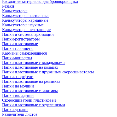
Расходные материалы для брошюровщика
Резаки
Калькуляторы
Калькуляторы настольные
Калькуляторы карманные
Калькуляторы научные
Калькуляторы печатающие
Папки и системы архивации
Папки-регистраторы
Папки пластиковые
Папки-планшеты
Карманы самоклеящиеся
Папки-конверты
Папки пластиковые с вкладышами
Папки пластиковые на кольцах
Папки пластиковые с пружиным скоросшивателем
Папки- портфели
Папки пластиковые на резинках
Папки на молнии
Папки пластиковые с зажимом
Папки-вкладыши
Скоросшиватели пластиковые
Папки пластиковые с отделениями
Папки-уголки
Разделители листов