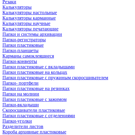
Резаки
Калькуляторы
Калькуляторы настольные
Калькуляторы карманные
Калькуляторы научные
Калькуляторы печатающие
Папки и системы архивации
Папки-регистраторы
Папки пластиковые
Папки-планшеты
Карманы самоклеящиеся
Папки-конверты
Папки пластиковые с вкладышами
Папки пластиковые на кольцах
Папки пластиковые с пружиным скоросшивателем
Папки- портфели
Папки пластиковые на резинках
Папки на молнии
Папки пластиковые с зажимом
Папки-вкладыши
Скоросшиватели пластиковые
Папки пластиковые с отделениями
Папки-уголки
Разделители листов
Короба архивные пластиковые