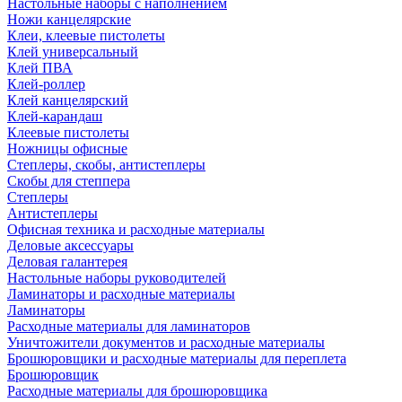
Настольные наборы с наполнением
Ножи канцелярские
Клеи, клеевые пистолеты
Клей универсальный
Клей ПВА
Клей-роллер
Клей канцелярский
Клей-карандаш
Клеевые пистолеты
Ножницы офисные
Степлеры, скобы, антистеплеры
Скобы для степпера
Степлеры
Антистеплеры
Офисная техника и расходные материалы
Деловые аксессуары
Деловая галантерея
Настольные наборы руководителей
Ламинаторы и расходные материалы
Ламинаторы
Расходные материалы для ламинаторов
Уничтожители документов и расходные материалы
Брошюровщики и расходные материалы для переплета
Брошюровщик
Расходные материалы для брошюровщика