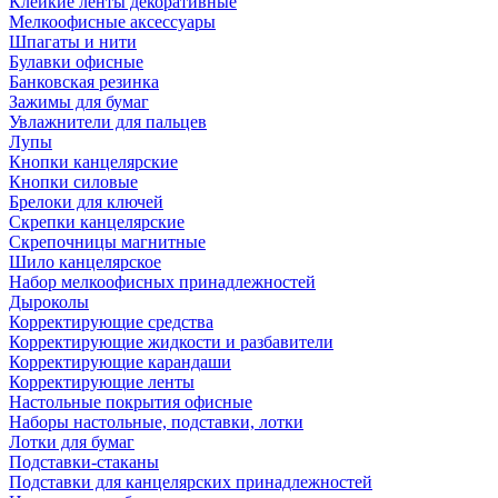
Клейкие ленты декоративные
Мелкоофисные аксессуары
Шпагаты и нити
Булавки офисные
Банковская резинка
Зажимы для бумаг
Увлажнители для пальцев
Лупы
Кнопки канцелярские
Кнопки силовые
Брелоки для ключей
Скрепки канцелярские
Скрепочницы магнитные
Шило канцелярское
Набор мелкоофисных принадлежностей
Дыроколы
Корректирующие средства
Корректирующие жидкости и разбавители
Корректирующие карандаши
Корректирующие ленты
Настольные покрытия офисные
Наборы настольные, подставки, лотки
Лотки для бумаг
Подставки-стаканы
Подставки для канцелярских принадлежностей