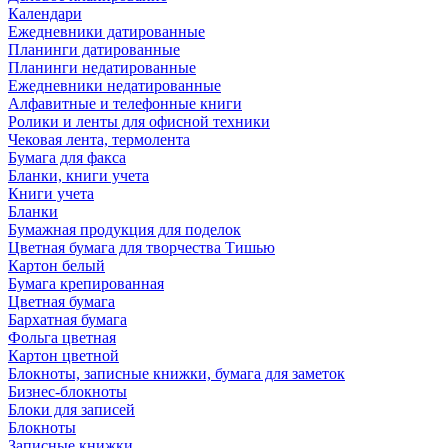
Календари
Ежедневники датированные
Планинги датированные
Планинги недатированные
Ежедневники недатированные
Алфавитные и телефонные книги
Ролики и ленты для офисной техники
Чековая лента, термолента
Бумага для факса
Бланки, книги учета
Книги учета
Бланки
Бумажная продукция для поделок
Цветная бумага для творчества Тишью
Картон белый
Бумага крепированная
Цветная бумага
Бархатная бумага
Фольга цветная
Картон цветной
Блокноты, записные книжки, бумага для заметок
Бизнес-блокноты
Блоки для записей
Блокноты
Записные книжки