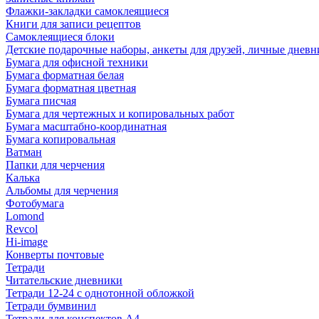
Флажки-закладки самоклеящиеся
Книги для записи рецептов
Самоклеящиеся блоки
Детские подарочные наборы, анкеты для друзей, личные днев
Бумага для офисной техники
Бумага форматная белая
Бумага форматная цветная
Бумага писчая
Бумага для чертежных и копировальных работ
Бумага масштабно-координатная
Бумага копировальная
Ватман
Папки для черчения
Калька
Альбомы для черчения
Фотобумага
Lomond
Revcol
Hi-image
Конверты почтовые
Тетради
Читательские дневники
Тетради 12-24 с однотонной обложкой
Тетради бумвинил
Тетради для конспектов А4