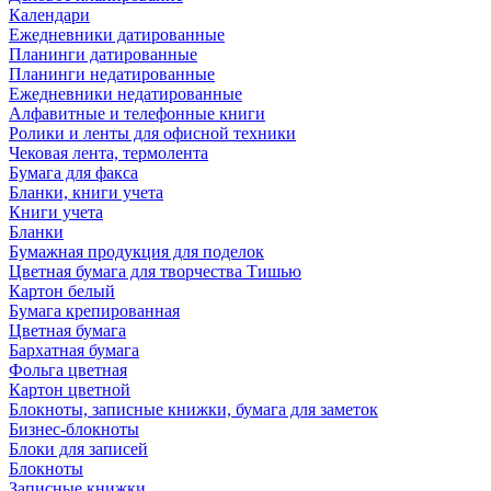
Календари
Ежедневники датированные
Планинги датированные
Планинги недатированные
Ежедневники недатированные
Алфавитные и телефонные книги
Ролики и ленты для офисной техники
Чековая лента, термолента
Бумага для факса
Бланки, книги учета
Книги учета
Бланки
Бумажная продукция для поделок
Цветная бумага для творчества Тишью
Картон белый
Бумага крепированная
Цветная бумага
Бархатная бумага
Фольга цветная
Картон цветной
Блокноты, записные книжки, бумага для заметок
Бизнес-блокноты
Блоки для записей
Блокноты
Записные книжки