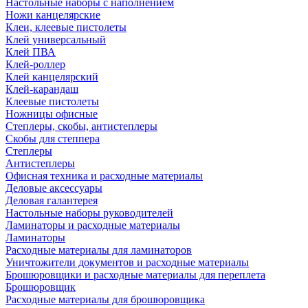
Настольные наборы с наполнением
Ножи канцелярские
Клеи, клеевые пистолеты
Клей универсальный
Клей ПВА
Клей-роллер
Клей канцелярский
Клей-карандаш
Клеевые пистолеты
Ножницы офисные
Степлеры, скобы, антистеплеры
Скобы для степпера
Степлеры
Антистеплеры
Офисная техника и расходные материалы
Деловые аксессуары
Деловая галантерея
Настольные наборы руководителей
Ламинаторы и расходные материалы
Ламинаторы
Расходные материалы для ламинаторов
Уничтожители документов и расходные материалы
Брошюровщики и расходные материалы для переплета
Брошюровщик
Расходные материалы для брошюровщика