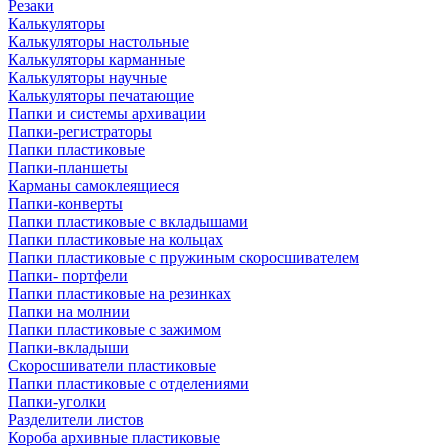
Резаки
Калькуляторы
Калькуляторы настольные
Калькуляторы карманные
Калькуляторы научные
Калькуляторы печатающие
Папки и системы архивации
Папки-регистраторы
Папки пластиковые
Папки-планшеты
Карманы самоклеящиеся
Папки-конверты
Папки пластиковые с вкладышами
Папки пластиковые на кольцах
Папки пластиковые с пружиным скоросшивателем
Папки- портфели
Папки пластиковые на резинках
Папки на молнии
Папки пластиковые с зажимом
Папки-вкладыши
Скоросшиватели пластиковые
Папки пластиковые с отделениями
Папки-уголки
Разделители листов
Короба архивные пластиковые