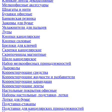
Клейкие ленты декоративные
Мелкоофисные аксессуары
Шпагаты и нити
Булавки офисные
Банковская резинка
Зажимы для бумаг
Увлажнители для пальцев
Лупы
Кнопки канцелярские
Кнопки силовые
Брелоки для ключей
Скрепки канцелярские
Скрепочницы магнитные
Шило канцелярское
Набор мелкоофисных принадлежностей
Дыроколы
Корректирующие средства
Корректирующие жидкости и разбавители
Корректирующие карандаши
Корректирующие ленты
Настольные покрытия офисные
Наборы настольные, подставки, лотки
Лотки для бумаг
Подставки-стаканы
Подставки для канцелярских принадлежностей