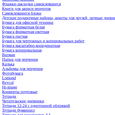
Флажки-закладки самоклеящиеся
Книги для записи рецептов
Самоклеящиеся блоки
Детские подарочные наборы, анкеты для друзей, личные днев
Бумага для офисной техники
Бумага форматная белая
Бумага форматная цветная
Бумага писчая
Бумага для чертежных и копировальных работ
Бумага масштабно-координатная
Бумага копировальная
Ватман
Папки для черчения
Калька
Альбомы для черчения
Фотобумага
Lomond
Revcol
Hi-image
Конверты почтовые
Тетради
Читательские дневники
Тетради 12-24 с однотонной обложкой
Тетради бумвинил
Тетради для конспектов А4