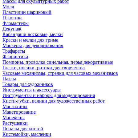
Массы для скульптурных работ
Молд
Пластилин шариковый
Пластика
Фломастеры
Декупаж
Карандаши восковые, мелки
Краски и мелки для грима
Маркеры для декорирования
Трафареты
Флористика
Помпоны, проволка синельная, перья декоративные
Глазки, носики, ротики для творчества
Часовые механизмы, стрелки для часовых механизмов
Пазлы
Товары для художников
Инструменты и аксессуары
Инструменты и наборы для моделирования
Кисти-губки, валики для художественных работ
Мастихины
Макетирование
Манекены
Растушевки
Пеналы для кистей
Кистемойки, масленки