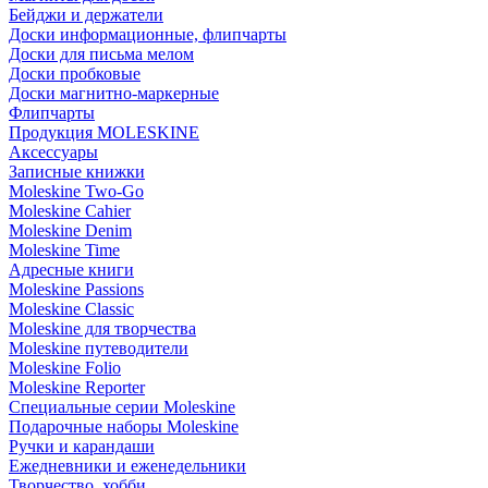
Бейджи и держатели
Доски информационные, флипчарты
Доски для письма мелом
Доски пробковые
Доски магнитно-маркерные
Флипчарты
Продукция MOLESKINE
Аксессуары
Записные книжки
Moleskine Two-Go
Moleskine Cahier
Moleskine Denim
Moleskine Time
Адресные книги
Moleskine Passions
Moleskine Classic
Moleskine для творчества
Moleskine путеводители
Moleskine Folio
Moleskine Reporter
Специальные серии Moleskine
Подарочные наборы Moleskine
Ручки и карандаши
Ежедневники и еженедельники
Творчество, хобби