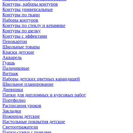
Контуры, наборы контуров
Контуры универсальные
Контуры по ткани
Наборы контуров
Контуры по стеклу и керамике
Контуры по шелку
Контуры с эффектами
Пенокартон
Школьные товары
Краски детские
Акварель
Гуашь
Пальчиковые
Витраж
Наборы детских цветных карандашей
Школьное планирование
Дневники
Папки для дипломных и курсовых работ
Портфолио
Расписания уроков
Закладки
Ножницы детские
Настольные покрытия детские
Светоотражатели
Папки-сумки с ручками