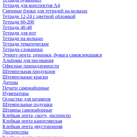
Тетради для конспектов А4
Сменные блоки для тетрадей на кольцах
Тетради 12-24 с цветной обложкой
Тетради 60-200
Тетради 40-48
Тетради для нот
Тетради на кольцах
Тетради тематические
Тетради-словарики
Этикет-лента, ценники, бумага самоклеющаяся
Альбомы для рисования
Офисные принадлежности
Штемпельная продукция
Штемпельные краски
Датеры
Печати самонаборные
Нумераторы
Оснастки для штампов
Штемпельные подушки
Штампы самонаборные
Клейкая лента, скотч, диспенсер
Клейкая лента канцелярская
Клейкая лента двусторонняя
Диспенсеры