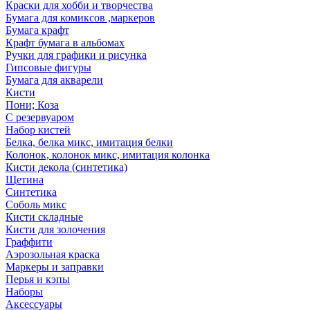
Краски для хобби и творчества
Бумага для комиксов ,маркеров
Бумага крафт
Крафт бумага в альбомах
Ручки для графики и рисунка
Гипсовые фигуры
Бумага для акварели
Кисти
Пони; Коза
С резервуаром
Набор кистей
Белка, белка микс, имитация белки
Колонок, колонок микс, имитация колонка
Кисти декола (синтетика)
Щетина
Синтетика
Соболь микс
Кисти складные
Кисти для золочения
Граффити
Аэрозольная краска
Маркеры и заправки
Перья и кэпы
Наборы
Аксессуары