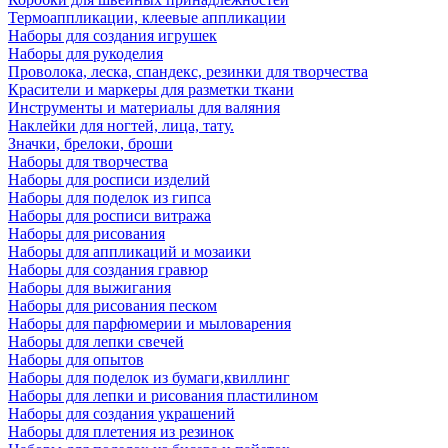
Термоаппликации, клеевые аппликации
Наборы для создания игрушек
Наборы для рукоделия
Проволока, леска, спандекс, резинки для творчества
Красители и маркеры для разметки ткани
Инструменты и материалы для валяния
Наклейки для ногтей, лица, тату.
Значки, брелоки, броши
Наборы для творчества
Наборы для росписи изделий
Наборы для поделок из гипса
Наборы для росписи витража
Наборы для рисования
Наборы для аппликаций и мозаики
Наборы для создания гравюр
Наборы для выжигания
Наборы для рисования песком
Наборы для парфюмерии и мыловарения
Наборы для лепки свечей
Наборы для опытов
Наборы для поделок из бумаги,квиллинг
Наборы для лепки и рисования пластилином
Наборы для создания украшений
Наборы для плетения из резинок