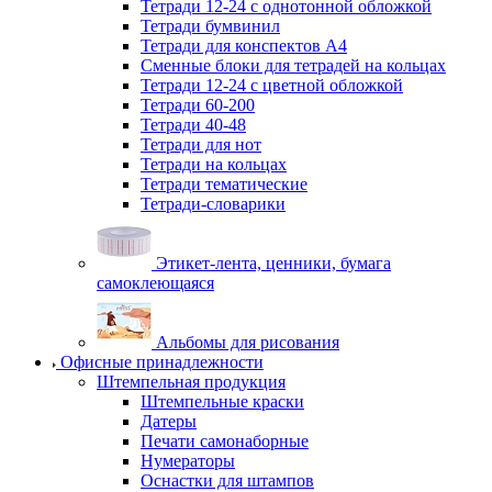
Тетради 12-24 с однотонной обложкой
Тетради бумвинил
Тетради для конспектов А4
Сменные блоки для тетрадей на кольцах
Тетради 12-24 с цветной обложкой
Тетради 60-200
Тетради 40-48
Тетради для нот
Тетради на кольцах
Тетради тематические
Тетради-словарики
Этикет-лента, ценники, бумага
самоклеющаяся
Альбомы для рисования
Офисные принадлежности
Штемпельная продукция
Штемпельные краски
Датеры
Печати самонаборные
Нумераторы
Оснастки для штампов