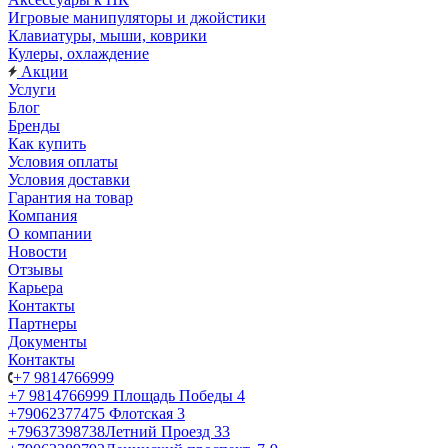
Игровые манипуляторы и джойстики
Клавиатуры, мыши, коврики
Кулеры, охлаждение
Акции
Услуги
Блог
Бренды
Как купить
Условия оплаты
Условия доставки
Гарантия на товар
Компания
О компании
Новости
Отзывы
Карьера
Контакты
Партнеры
Документы
Контакты
+7 9814766999
+7 9814766999
Площадь Победы 4
+79062377475
Флотская 3
+79637398738
Летний Проезд 33