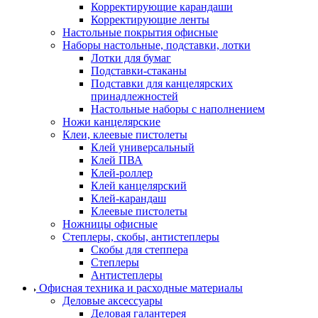
Корректирующие карандаши
Корректирующие ленты
Настольные покрытия офисные
Наборы настольные, подставки, лотки
Лотки для бумаг
Подставки-стаканы
Подставки для канцелярских
принадлежностей
Настольные наборы с наполнением
Ножи канцелярские
Клеи, клеевые пистолеты
Клей универсальный
Клей ПВА
Клей-роллер
Клей канцелярский
Клей-карандаш
Клеевые пистолеты
Ножницы офисные
Степлеры, скобы, антистеплеры
Скобы для степпера
Степлеры
Антистеплеры
Офисная техника и расходные материалы
Деловые аксессуары
Деловая галантерея