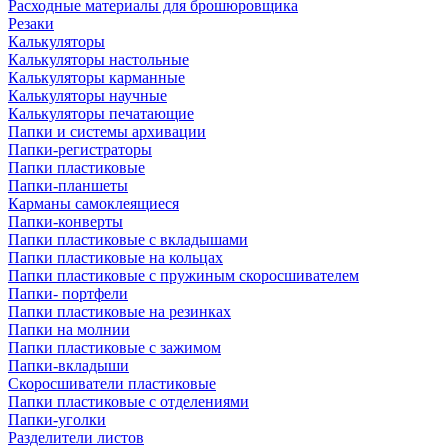
Расходные материалы для брошюровщика
Резаки
Калькуляторы
Калькуляторы настольные
Калькуляторы карманные
Калькуляторы научные
Калькуляторы печатающие
Папки и системы архивации
Папки-регистраторы
Папки пластиковые
Папки-планшеты
Карманы самоклеящиеся
Папки-конверты
Папки пластиковые с вкладышами
Папки пластиковые на кольцах
Папки пластиковые с пружиным скоросшивателем
Папки- портфели
Папки пластиковые на резинках
Папки на молнии
Папки пластиковые с зажимом
Папки-вкладыши
Скоросшиватели пластиковые
Папки пластиковые с отделениями
Папки-уголки
Разделители листов