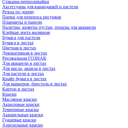
Стаканы-непроливайки
Аксессуары для карандашей и пастели
Резцы по дереву
Папки для переноса рисунков
Планшеты и панели
Палитры, кюветы пустые, пеналы для акварели
Клейкая лента малярная
Бумага для пастели
Бумага в листах
Цветная в листах
Декоративная в листах
Рисовальная ГОЗНАК
Для акварели в листах
Для масла, акрила в листах
Для пастели в листах
Крафт бумага в листах
Для маркеров, бристоль в листах
Картон в листах
Краски
Масляные краски
Акриловые краски
Темперные краски
Акварельные краски
Гуашевые краски
Аэрозольные краски