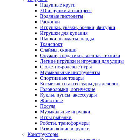
Надувные круги
3D игрушки-антистресс
Водяные пистолеты
Раскопки
Игрушки, указки, брелки, фигурки
Игрушки для купания
Шашки, шахматы, нарды
Транспорт
Слаймы, сквиши
Оружие, солдатики, военная техника
Летние игрушки и игрушки для улицы
Сюжетно-ролевые игры
Музыкальные инструменты
Спортивные товары
Косметика и аксессуары для девочек
Головоломки, логические
Куклы, пупсы, аксессуары
Животные
Посуда
Музыкальные игрушки
Игры рыбалки
Роботы, трансформеры
Развивающие игрушки
Конструкторы
Конструкторы пластиковые