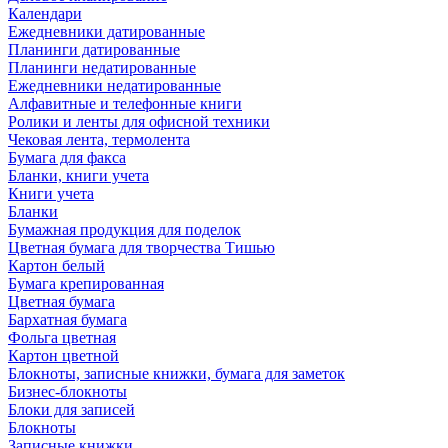
Календари
Ежедневники датированные
Планинги датированные
Планинги недатированные
Ежедневники недатированные
Алфавитные и телефонные книги
Ролики и ленты для офисной техники
Чековая лента, термолента
Бумага для факса
Бланки, книги учета
Книги учета
Бланки
Бумажная продукция для поделок
Цветная бумага для творчества Тишью
Картон белый
Бумага крепированная
Цветная бумага
Бархатная бумага
Фольга цветная
Картон цветной
Блокноты, записные книжки, бумага для заметок
Бизнес-блокноты
Блоки для записей
Блокноты
Записные книжки