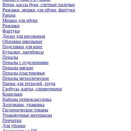
Веера, кассы букв, счетные палочки
Рюкзаки, мешки для обуви, фартуки
Ранцы
Мешки для обуви
Рюкзаки
Фартуки
Доски для рисования
Обложки школьные
Подставки для книг
Бутылки, ланчбоксы
Пеналы
Пеналы с отделениями
Пеналы мягкие
Пеналы пластиковые
Пеналы металлические
Папки для тетрадей, труда
Глобусы, карты, справочники
Кошельки
Наборы первоклассника
Хозтовары, упаковка
Гигиенические товары
Упаковочные материалы
Перчатки
Для уборки
Аксессуары к ПК