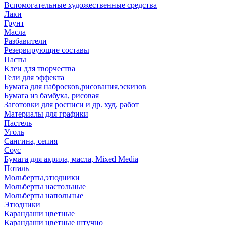
Вспомогательные художественные средства
Лаки
Грунт
Масла
Разбавители
Резервирующие составы
Пасты
Клеи для творчества
Гели для эффекта
Бумага для набросков,рисования,эскизов
Бумага из бамбука, рисовая
Заготовки для росписи и др. худ. работ
Материалы для графики
Пастель
Уголь
Сангина, сепия
Соус
Бумага для акрила, масла, Mixed Media
Поталь
Мольберты,этюдники
Мольберты настольные
Мольберты напольные
Этюдники
Карандаши цветные
Карандаши цветные штучно