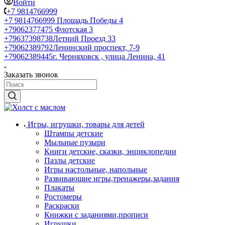
Войти
+7 9814766999
+7 9814766999
Площадь Победы 4
+79062377475
Флотская 3
+79637398738
Летний Проезд 33
+79062389792
Ленинский проспект, 7-9
+79062389445
г. Черняховск , улица Ленина, 41
Заказать звонок
Игры, игрушки, товары для детей
Штампы детские
Мыльные пузыри
Книги детские, сказки, энциклопедии
Пазлы детские
Игры настольные, напольные
Развивающие игры,тренажеры,задания
Плакаты
Ростомеры
Раскраски
Книжки с заданиями,прописи
Игрушки