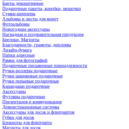
Банты декоративные
Подарочные пакеты, коробки, мешочки
Сумки-шопперы
Альбомы и листы для монет
Фотоальбомы
Новогодние аксессуары
Наградная и поздравительная продукция
Брелоки, Магниты
Благодарности, грамоты, дипломы
Дизайн-бумага
Папки адресные
Рамки для фотографий
Подарочные письменные принадлежности
Ручки-роллеры подарочные
Ручки шариковые подарочные
Ручки перьевые подарочные
Карандаши подарочные
Аксессуары
Футляры подарочные
Презентация и коммуникация
Демонстрационные системы
Аксессуары для досок и флипчартов
Губки для досок
Блокноты для флипчарта
Магниты для досок