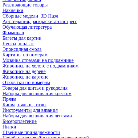
Развивающие товары
Наклейки
Сборные модели ,3D Пазл
Арт-терапия, раскраски-антистресс
Обучающая литература
Фоамиран
Багеты для картин
Ленты, шпагат
Эпоксидная смола
Картины по номерам
Мозайка стразами на подрамнике
Живопись на холсте с подрамником
Живопись на дереве
Живопись на картоне
Открытки по номерам
Товары для шитья и рукоделия
Наборы для вышивания крестом
Пряжа
Канва, пяльцы, иглы
Инструменты для вязания
Наборы для вышивания лентами
Бисероплетение
Нитки
Швейные принадлежности
Коробки для швейных принадлежностей