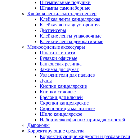
Штемпельные подушки
Штампы самонаборные
Клейкая лента, скотч, диспенсер
Клейкая лента канцелярская
Клейкая лента двусторонняя
Диспенсеры
Клейкие ленты упаковочные
Клейкие ленты декоративные
Мелкоофисные аксессуары
Шпагаты и нити
Булавки офисные
Банковская резинка
Зажимы для бумаг
Увлажнители для пальцев
Лупы
Кнопки канцелярские
Кнопки силовые
Брелоки для ключей
Скрепки канцелярские
Скрепочницы магнитные
Шило канцелярское
Набор мелкоофисных принадлежностей
Дыроколы
Корректирующие средства
Корректирующие жидкости и разбавители