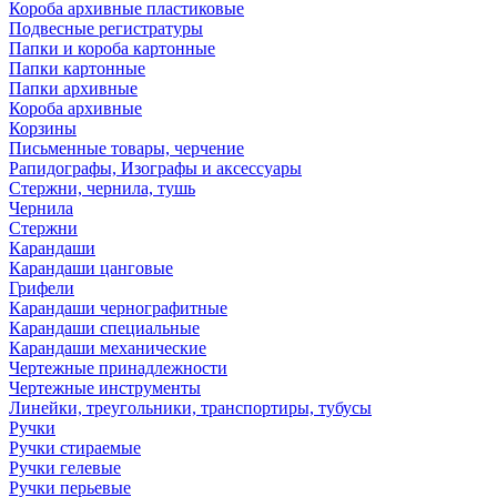
Короба архивные пластиковые
Подвесные регистратуры
Папки и короба картонные
Папки картонные
Папки архивные
Короба архивные
Корзины
Письменные товары, черчение
Рапидографы, Изографы и аксессуары
Стержни, чернила, тушь
Чернила
Стержни
Карандаши
Карандаши цанговые
Грифели
Карандаши чернографитные
Карандаши специальные
Карандаши механические
Чертежные принадлежности
Чертежные инструменты
Линейки, треугольники, транспортиры, тубусы
Ручки
Ручки стираемые
Ручки гелевые
Ручки перьевые