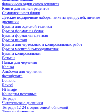
Флажки-закладки самоклеящиеся
Книги для записи рецептов
Самоклеящиеся блоки
Детские подарочные наборы, анкеты для друзей, личные
дневники
Бумага для офисной техники
Бумага форматная белая
Бумага форматная цветная
Бумага писчая
Бумага для чертежных и копировальных работ
Бумага масштабно-координатная
Бумага копировальная
Ватман
Папки для черчения
Калька
Альбомы для черчения
Фотобумага
Lomond
Revcol
Hi-image
Конверты почтовые
Тетради
Читательские дневники
Тетради 12-24 с однотонной обложкой
Тетради бумвинил