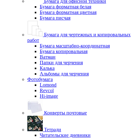
Бумага для офисной техники
Бумага форматная белая
Бумага форматная цветная
Бумага писчая
Бумага для чертежных и копировальных
работ
Бумага масштабно-координатная
Бумага копировальная
Ватман
Папки для черчения
Калька
Альбомы для черчения
Фотобумага
Lomond
Revcol
Hi-image
Конверты почтовые
Тетради
Читательские дневники