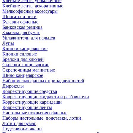
Клейкие ленты упаковочные
Клейкие ленты декоративные
Мелкоофисные аксессуары
Шпагаты и нити
Булавки офисные
Банковская резинка
Зажимы для бумаг
Увлажнители для пальцев
Лупы
Кнопки канцелярские
Кнопки силовые
Брелоки для ключей
Скрепки канцелярские
Скрепочницы магнитные
Шило канцелярское
Набор мелкоофисных принадлежностей
Дыроколы
Корректирующие средства
Корректирующие жидкости и разбавители
Корректирующие карандаши
Корректирующие ленты
Настольные покрытия офисные
Наборы настольные, подставки, лотки
Лотки для бумаг
Подставки-стаканы