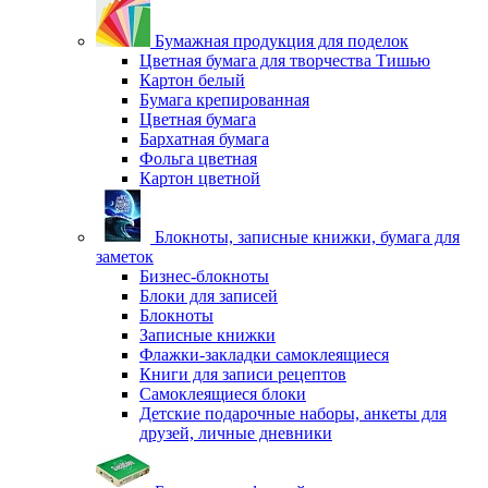
Бумажная продукция для поделок
Цветная бумага для творчества Тишью
Картон белый
Бумага крепированная
Цветная бумага
Бархатная бумага
Фольга цветная
Картон цветной
Блокноты, записные книжки, бумага для
заметок
Бизнес-блокноты
Блоки для записей
Блокноты
Записные книжки
Флажки-закладки самоклеящиеся
Книги для записи рецептов
Самоклеящиеся блоки
Детские подарочные наборы, анкеты для
друзей, личные дневники