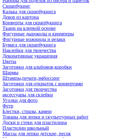
Наборы для поделок из бисера и пайеток
Скрапбукинг
Калька для скрапбукинга
Декор из картона
Конверты для скрапбукинга
Ткани на клеевой основе
Фигурные дыроколы и кримперы
Фигурные ножницы и резаки
Бумага для скрапбукинга
Наклейки для творчества
Декоративные украшения
Цветы
Заготовки для альбомов,коробки
Шармы
Штампы,печати,эмбоссинг
Заготовки для открыток с конвертами
Заготовки для творчества
аксессуары для склейки
Уголки для фото
Фетр
Блестки, стразы, камни
Товары для лепки и скульптурных работ
Доски и стеки для пластилина
Пластилин школьный
Массы для лепки детские, песок