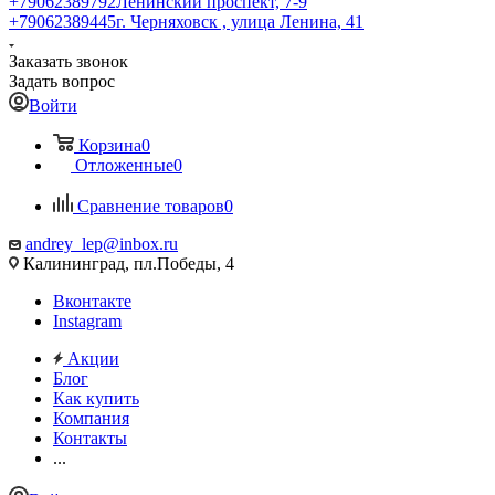
+79062389792
Ленинский проспект, 7-9
+79062389445
г. Черняховск , улица Ленина, 41
Заказать звонок
Задать вопрос
Войти
Корзина
0
Отложенные
0
Сравнение товаров
0
andrey_lep@inbox.ru
Калининград, пл.Победы, 4
Вконтакте
Instagram
Акции
Блог
Как купить
Компания
Контакты
...