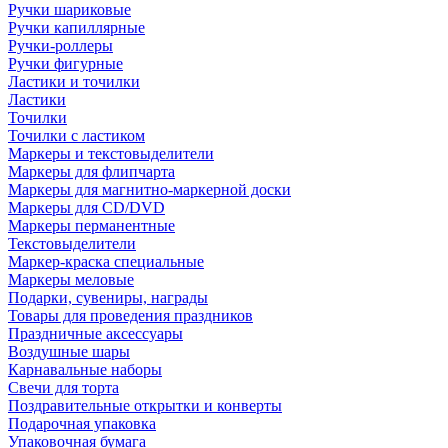
Ручки шариковые
Ручки капиллярные
Ручки-роллеры
Ручки фигурные
Ластики и точилки
Ластики
Точилки
Точилки с ластиком
Маркеры и текстовыделители
Маркеры для флипчарта
Маркеры для магнитно-маркерной доски
Маркеры для CD/DVD
Маркеры перманентные
Текстовыделители
Маркер-краска специальные
Маркеры меловые
Подарки, сувениры, награды
Товары для проведения праздников
Праздничные аксессуары
Воздушные шары
Карнавальные наборы
Свечи для торта
Поздравительные открытки и конверты
Подарочная упаковка
Упаковочная бумага