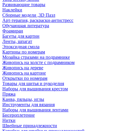
Развивающие товары
Наклейки
Сборные модели ,3D Пазл
Арт-терапия, раскраски-антистресс
Обучающая литература
Фоамиран
Багеты для картин
Ленты, шпагат
Эпоксидная смола
Картины по номерам
Мозайка стразами на подрамнике
Живопись на холсте с подрамником
Живопись на дереве
Живопись на картоне
Открытки по номерам
Товары для шитья и рукоделия
Наборы для вышивания крестом
Пряжа
Канва, пяльцы, иглы
Инструменты для вязания
Наборы для вышивания лентами
Бисероплетение
Нитки
Швейные принадлежности
Коробки для швейных принадлежностей