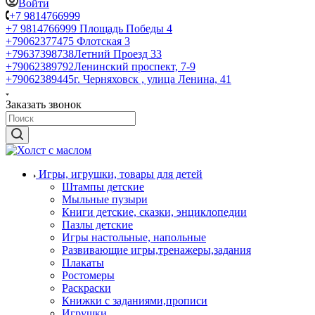
Войти
+7 9814766999
+7 9814766999
Площадь Победы 4
+79062377475
Флотская 3
+79637398738
Летний Проезд 33
+79062389792
Ленинский проспект, 7-9
+79062389445
г. Черняховск , улица Ленина, 41
Заказать звонок
Игры, игрушки, товары для детей
Штампы детские
Мыльные пузыри
Книги детские, сказки, энциклопедии
Пазлы детские
Игры настольные, напольные
Развивающие игры,тренажеры,задания
Плакаты
Ростомеры
Раскраски
Книжки с заданиями,прописи
Игрушки