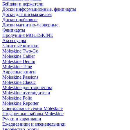
Бейджи и держатели
Доски информационные, флипчарты
Доски для письма мелом
Доски пробковые
Доски магнитно-маркерные
Флипчарты
Продукция MOLESKINE
Аксессуары
Записные книжки
Moleskine Two-Go
Moleskine Cahier
Moleskine Denim
Moleskine Time
Адресные книги
Moleskine Passions
Moleskine Classic
Moleskine для творчества
Moleskine путеводители
Moleskine Folio
Moleskine Reporter
Специальные серии Moleskine
Подарочные наборы Moleskine
Ручки и карандаши
Ежедневники и еженедельники
Творчество, хобби