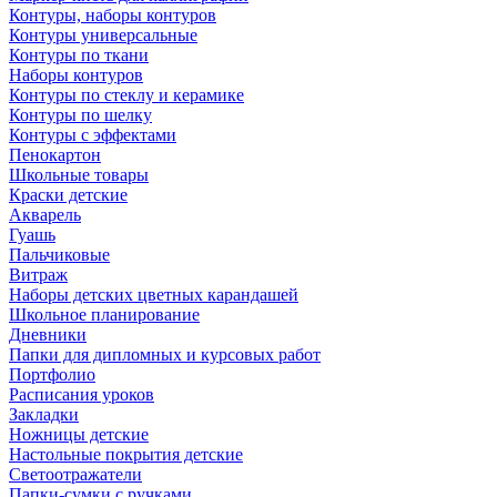
Контуры, наборы контуров
Контуры универсальные
Контуры по ткани
Наборы контуров
Контуры по стеклу и керамике
Контуры по шелку
Контуры с эффектами
Пенокартон
Школьные товары
Краски детские
Акварель
Гуашь
Пальчиковые
Витраж
Наборы детских цветных карандашей
Школьное планирование
Дневники
Папки для дипломных и курсовых работ
Портфолио
Расписания уроков
Закладки
Ножницы детские
Настольные покрытия детские
Светоотражатели
Папки-сумки с ручками