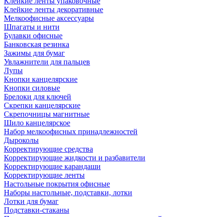
Клейкие ленты упаковочные
Клейкие ленты декоративные
Мелкоофисные аксессуары
Шпагаты и нити
Булавки офисные
Банковская резинка
Зажимы для бумаг
Увлажнители для пальцев
Лупы
Кнопки канцелярские
Кнопки силовые
Брелоки для ключей
Скрепки канцелярские
Скрепочницы магнитные
Шило канцелярское
Набор мелкоофисных принадлежностей
Дыроколы
Корректирующие средства
Корректирующие жидкости и разбавители
Корректирующие карандаши
Корректирующие ленты
Настольные покрытия офисные
Наборы настольные, подставки, лотки
Лотки для бумаг
Подставки-стаканы