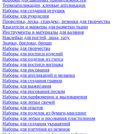
Термоаппликации, клеевые аппликации
Наборы для создания игрушек
Наборы для рукоделия
Проволока, леска, спандекс, резинки для творчества
Красители и маркеры для разметки ткани
Инструменты и материалы для валяния
Наклейки для ногтей, лица, тату.
Значки, брелоки, броши
Наборы для творчества
Наборы для росписи изделий
Наборы для поделок из гипса
Наборы для росписи витража
Наборы для рисования
Наборы для аппликаций и мозаики
Наборы для создания гравюр
Наборы для выжигания
Наборы для рисования песком
Наборы для парфюмерии и мыловарения
Наборы для лепки свечей
Наборы для опытов
Наборы для поделок из бумаги,квиллинг
Наборы для лепки и рисования пластилином
Наборы для создания украшений
Наборы для плетения из резинок