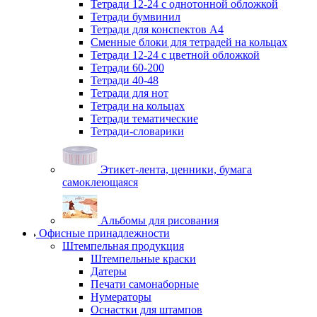
Тетради 12-24 с однотонной обложкой
Тетради бумвинил
Тетради для конспектов А4
Сменные блоки для тетрадей на кольцах
Тетради 12-24 с цветной обложкой
Тетради 60-200
Тетради 40-48
Тетради для нот
Тетради на кольцах
Тетради тематические
Тетради-словарики
Этикет-лента, ценники, бумага
самоклеющаяся
Альбомы для рисования
Офисные принадлежности
Штемпельная продукция
Штемпельные краски
Датеры
Печати самонаборные
Нумераторы
Оснастки для штампов