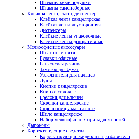
Штемпельные подушки
Штампы самонаборные
Клейкая лента, скотч, диспенсер
Клейкая лента канцелярская
Клейкая лента двусторонняя
Диспенсеры
Клейкие ленты упаковочные
Клейкие ленты декоративные
Мелкоофисные аксессуары
Шпагаты и нити
Булавки офисные
Банковская резинка
Зажимы для бумаг
Увлажнители для пальцев
Лупы
Кнопки канцелярские
Кнопки силовые
Брелоки для ключей
Скрепки канцелярские
Скрепочницы магнитные
Шило канцелярское
Набор мелкоофисных принадлежностей
Дыроколы
Корректирующие средства
Корректирующие жидкости и разбавители