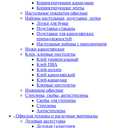
Корректирующие карандаши
Корректирующие ленты
Настольные покрытия офисные
Наборы настольные, подставки, лотки
Лотки для бумаг
Подставки-стаканы
Подставки для канцелярских
принадлежностей
Настольные наборы с наполнением
Ножи канцелярские
Клеи, клеевые пистолеты
Клей универсальный
Клей ПВА
Клей-роллер
Клей канцелярский
Клей-карандаш
Клеевые пистолеты
Ножницы офисные
Степлеры, скобы, антистеплеры
Скобы для степпера
Степлеры
Антистеплеры
Офисная техника и расходные материалы
Деловые аксессуары
Деловая галантерея