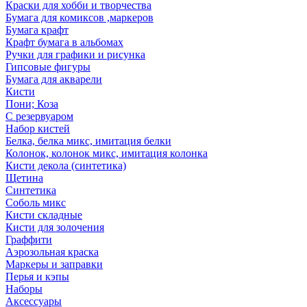
Краски для хобби и творчества
Бумага для комиксов ,маркеров
Бумага крафт
Крафт бумага в альбомах
Ручки для графики и рисунка
Гипсовые фигуры
Бумага для акварели
Кисти
Пони; Коза
С резервуаром
Набор кистей
Белка, белка микс, имитация белки
Колонок, колонок микс, имитация колонка
Кисти декола (синтетика)
Щетина
Синтетика
Соболь микс
Кисти складные
Кисти для золочения
Граффити
Аэрозольная краска
Маркеры и заправки
Перья и кэпы
Наборы
Аксессуары