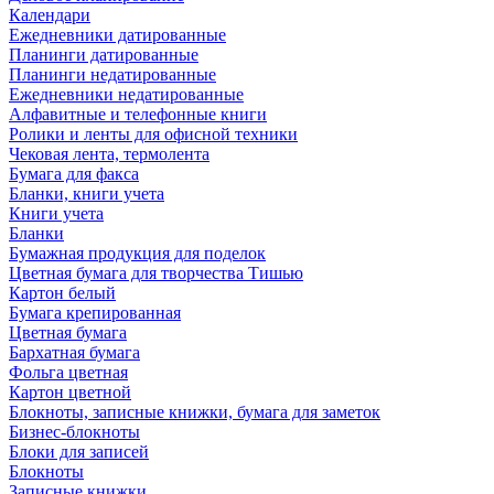
Календари
Ежедневники датированные
Планинги датированные
Планинги недатированные
Ежедневники недатированные
Алфавитные и телефонные книги
Ролики и ленты для офисной техники
Чековая лента, термолента
Бумага для факса
Бланки, книги учета
Книги учета
Бланки
Бумажная продукция для поделок
Цветная бумага для творчества Тишью
Картон белый
Бумага крепированная
Цветная бумага
Бархатная бумага
Фольга цветная
Картон цветной
Блокноты, записные книжки, бумага для заметок
Бизнес-блокноты
Блоки для записей
Блокноты
Записные книжки