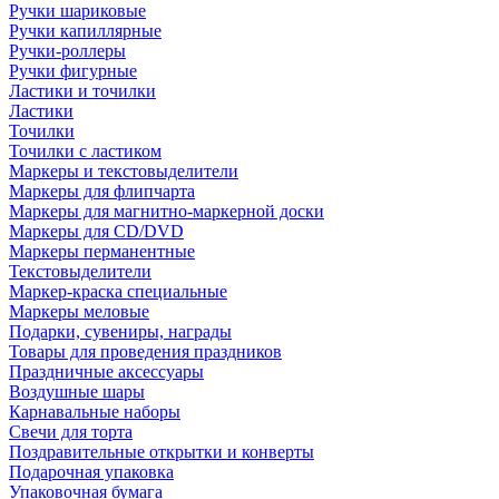
Ручки шариковые
Ручки капиллярные
Ручки-роллеры
Ручки фигурные
Ластики и точилки
Ластики
Точилки
Точилки с ластиком
Маркеры и текстовыделители
Маркеры для флипчарта
Маркеры для магнитно-маркерной доски
Маркеры для CD/DVD
Маркеры перманентные
Текстовыделители
Маркер-краска специальные
Маркеры меловые
Подарки, сувениры, награды
Товары для проведения праздников
Праздничные аксессуары
Воздушные шары
Карнавальные наборы
Свечи для торта
Поздравительные открытки и конверты
Подарочная упаковка
Упаковочная бумага