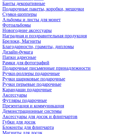
Банты декоративные
Подарочные пакеты, коробки, мешочки
Сумки-шопперы
Альбомы и листы для монет
Фотоальбомы
Новогодние аксессуары
Наградная и поздравительная продукция
Брелоки, Магниты
Благодарности, грамоты, дипломы
Дизайн-бумага
Папки адресные
Рамки для фотографий
Подарочные письменные принадлежности
Ручки-роллеры подарочные
Ручки шариковые подарочные
Ручки перьевые подарочные
Карандаши подарочные
Аксессуары
Футляры подарочные
Презентация и коммуникация
Демонстрационные системы
Аксессуары для досок и флипчартов
Губки для досок
Блокноты для флипчарта
Магниты для досок