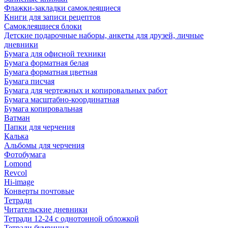
Флажки-закладки самоклеящиеся
Книги для записи рецептов
Самоклеящиеся блоки
Детские подарочные наборы, анкеты для друзей, личные
дневники
Бумага для офисной техники
Бумага форматная белая
Бумага форматная цветная
Бумага писчая
Бумага для чертежных и копировальных работ
Бумага масштабно-координатная
Бумага копировальная
Ватман
Папки для черчения
Калька
Альбомы для черчения
Фотобумага
Lomond
Revcol
Hi-image
Конверты почтовые
Тетради
Читательские дневники
Тетради 12-24 с однотонной обложкой
Тетради бумвинил