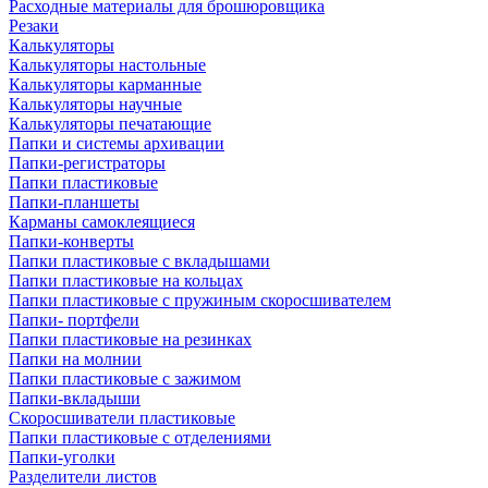
Расходные материалы для брошюровщика
Резаки
Калькуляторы
Калькуляторы настольные
Калькуляторы карманные
Калькуляторы научные
Калькуляторы печатающие
Папки и системы архивации
Папки-регистраторы
Папки пластиковые
Папки-планшеты
Карманы самоклеящиеся
Папки-конверты
Папки пластиковые с вкладышами
Папки пластиковые на кольцах
Папки пластиковые с пружиным скоросшивателем
Папки- портфели
Папки пластиковые на резинках
Папки на молнии
Папки пластиковые с зажимом
Папки-вкладыши
Скоросшиватели пластиковые
Папки пластиковые с отделениями
Папки-уголки
Разделители листов