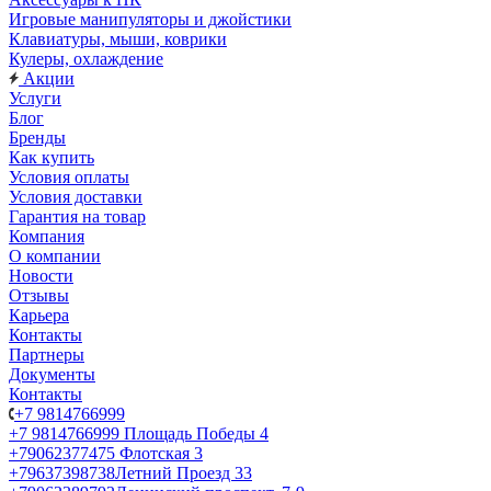
Игровые манипуляторы и джойстики
Клавиатуры, мыши, коврики
Кулеры, охлаждение
Акции
Услуги
Блог
Бренды
Как купить
Условия оплаты
Условия доставки
Гарантия на товар
Компания
О компании
Новости
Отзывы
Карьера
Контакты
Партнеры
Документы
Контакты
+7 9814766999
+7 9814766999
Площадь Победы 4
+79062377475
Флотская 3
+79637398738
Летний Проезд 33