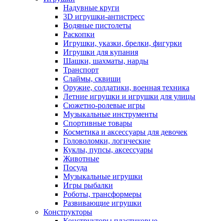
Надувные круги
3D игрушки-антистресс
Водяные пистолеты
Раскопки
Игрушки, указки, брелки, фигурки
Игрушки для купания
Шашки, шахматы, нарды
Транспорт
Слаймы, сквиши
Оружие, солдатики, военная техника
Летние игрушки и игрушки для улицы
Сюжетно-ролевые игры
Музыкальные инструменты
Спортивные товары
Косметика и аксессуары для девочек
Головоломки, логические
Куклы, пупсы, аксессуары
Животные
Посуда
Музыкальные игрушки
Игры рыбалки
Роботы, трансформеры
Развивающие игрушки
Конструкторы
Конструкторы пластиковые