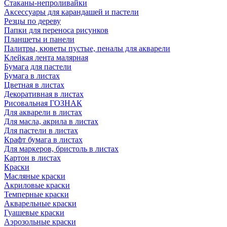
Стаканы-непроливайки
Аксессуары для карандашей и пастели
Резцы по дереву
Папки для переноса рисунков
Планшеты и панели
Палитры, кюветы пустые, пеналы для акварели
Клейкая лента малярная
Бумага для пастели
Бумага в листах
Цветная в листах
Декоративная в листах
Рисовальная ГОЗНАК
Для акварели в листах
Для масла, акрила в листах
Для пастели в листах
Крафт бумага в листах
Для маркеров, бристоль в листах
Картон в листах
Краски
Масляные краски
Акриловые краски
Темперные краски
Акварельные краски
Гуашевые краски
Аэрозольные краски