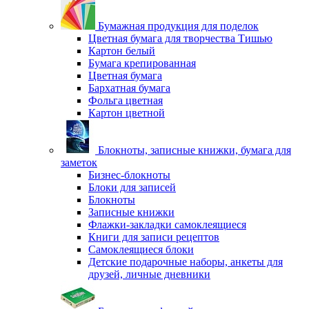
Бумажная продукция для поделок
Цветная бумага для творчества Тишью
Картон белый
Бумага крепированная
Цветная бумага
Бархатная бумага
Фольга цветная
Картон цветной
Блокноты, записные книжки, бумага для
заметок
Бизнес-блокноты
Блоки для записей
Блокноты
Записные книжки
Флажки-закладки самоклеящиеся
Книги для записи рецептов
Самоклеящиеся блоки
Детские подарочные наборы, анкеты для
друзей, личные дневники