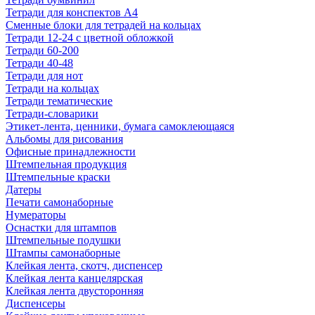
Тетради для конспектов А4
Сменные блоки для тетрадей на кольцах
Тетради 12-24 с цветной обложкой
Тетради 60-200
Тетради 40-48
Тетради для нот
Тетради на кольцах
Тетради тематические
Тетради-словарики
Этикет-лента, ценники, бумага самоклеющаяся
Альбомы для рисования
Офисные принадлежности
Штемпельная продукция
Штемпельные краски
Датеры
Печати самонаборные
Нумераторы
Оснастки для штампов
Штемпельные подушки
Штампы самонаборные
Клейкая лента, скотч, диспенсер
Клейкая лента канцелярская
Клейкая лента двусторонняя
Диспенсеры