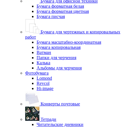
Бумага для офисной техники
Бумага форматная белая
Бумага форматная цветная
Бумага писчая
Бумага для чертежных и копировальных
работ
Бумага масштабно-координатная
Бумага копировальная
Ватман
Папки для черчения
Калька
Альбомы для черчения
Фотобумага
Lomond
Revcol
Hi-image
Конверты почтовые
Тетради
Читательские дневники