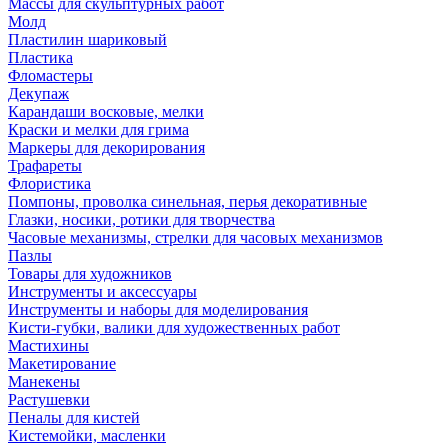
Массы для скульптурных работ
Молд
Пластилин шариковый
Пластика
Фломастеры
Декупаж
Карандаши восковые, мелки
Краски и мелки для грима
Маркеры для декорирования
Трафареты
Флористика
Помпоны, проволка синельная, перья декоративные
Глазки, носики, ротики для творчества
Часовые механизмы, стрелки для часовых механизмов
Пазлы
Товары для художников
Инструменты и аксессуары
Инструменты и наборы для моделирования
Кисти-губки, валики для художественных работ
Мастихины
Макетирование
Манекены
Растушевки
Пеналы для кистей
Кистемойки, масленки