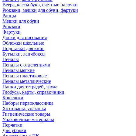
Веера, кассы букв, счетные палочки
Рюкзаки, мешки для обуви, фартуки
Ранцы
Мешки для обуви
Рюкзаки
Фартуки
Доски для рисования
Обложки школьные
Подставки для книг
Бутылки, ланчбоксы
Пеналы
Пеналы с отделениями
Пеналы мягкие
Пеналы пластиковые
Пеналы металлические
Папки для тетрадей, труда
Глобусы, карты, справочники
Кошельки
Наборы первоклассника
Хозтовары, упаковка
Гигиенические товары
Упаковочные материалы
Перчатки
Для уборки
Аксессуары к ПК