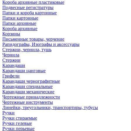
Короба архивные пластиковые
Подвесные регистратуры
Папки и короба картонные
Папки картонные
Папки архивные
Короба архивные
Корзины
Письменные товары, черчение
Рапидографы, Изографы и аксессуары
Стержни, чернила, тушь
Чернила
Стержни
Карандаши
Карандаши цанговые
Грифели
Карандаши чернографитные
Карандаши специальные
Карандаши механические
Чертежные принадлежности
Чертежные инструменты
Линейки, треугольники, транспортиры, тубусы
Ручки
Ручки стираемые
Ручки гелевые
Ручки перьевые