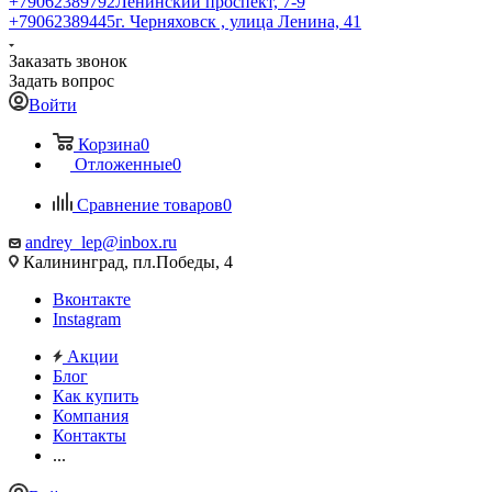
+79062389792
Ленинский проспект, 7-9
+79062389445
г. Черняховск , улица Ленина, 41
Заказать звонок
Задать вопрос
Войти
Корзина
0
Отложенные
0
Сравнение товаров
0
andrey_lep@inbox.ru
Калининград, пл.Победы, 4
Вконтакте
Instagram
Акции
Блог
Как купить
Компания
Контакты
...