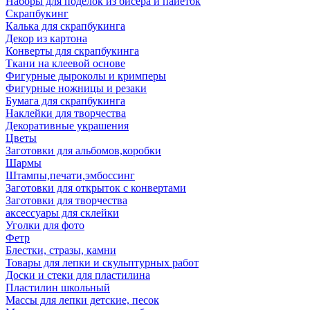
Наборы для поделок из бисера и пайеток
Скрапбукинг
Калька для скрапбукинга
Декор из картона
Конверты для скрапбукинга
Ткани на клеевой основе
Фигурные дыроколы и кримперы
Фигурные ножницы и резаки
Бумага для скрапбукинга
Наклейки для творчества
Декоративные украшения
Цветы
Заготовки для альбомов,коробки
Шармы
Штампы,печати,эмбоссинг
Заготовки для открыток с конвертами
Заготовки для творчества
аксессуары для склейки
Уголки для фото
Фетр
Блестки, стразы, камни
Товары для лепки и скульптурных работ
Доски и стеки для пластилина
Пластилин школьный
Массы для лепки детские, песок