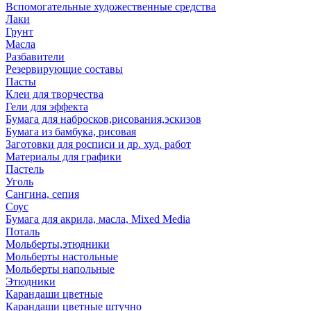
Вспомогательные художественные средства
Лаки
Грунт
Масла
Разбавители
Резервирующие составы
Пасты
Клеи для творчества
Гели для эффекта
Бумага для набросков,рисования,эскизов
Бумага из бамбука, рисовая
Заготовки для росписи и др. худ. работ
Материалы для графики
Пастель
Уголь
Сангина, сепия
Соус
Бумага для акрила, масла, Mixed Media
Поталь
Мольберты,этюдники
Мольберты настольные
Мольберты напольные
Этюдники
Карандаши цветные
Карандаши цветные штучно