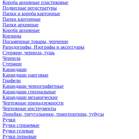
Короба архивные пластиковые
Подвесные регистратуры
Папки и короба картонные
Папки картонные
Папки архивные
Короба архивные
Корзины
Письменные товары, черчение
Рапидографы, Изографы и аксессуары
Стержни, чернила, тушь
Чернила
Стержни
Карандаши
Карандаши цанговые
Грифели
Карандаши чернографитные
Карандаши специальные
Карандаши механические
Чертежные принадлежности
Чертежные инструменты
Линейки, треугольники, транспортиры, тубусы
Ручки
Ручки стираемые
Ручки гелевые
Ручки перьевые