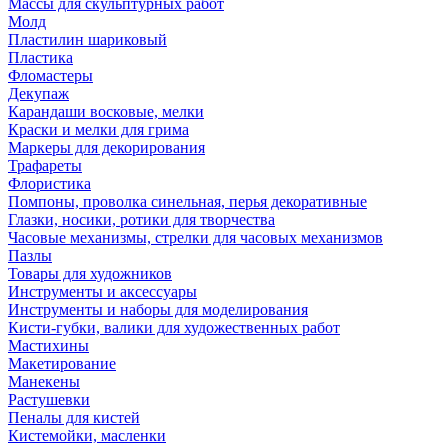
Массы для скульптурных работ
Молд
Пластилин шариковый
Пластика
Фломастеры
Декупаж
Карандаши восковые, мелки
Краски и мелки для грима
Маркеры для декорирования
Трафареты
Флористика
Помпоны, проволка синельная, перья декоративные
Глазки, носики, ротики для творчества
Часовые механизмы, стрелки для часовых механизмов
Пазлы
Товары для художников
Инструменты и аксессуары
Инструменты и наборы для моделирования
Кисти-губки, валики для художественных работ
Мастихины
Макетирование
Манекены
Растушевки
Пеналы для кистей
Кистемойки, масленки