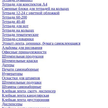
Тетради для конспектов А4
Сменные блоки для тетрадей на кольцах
Тетради 12-24 с цветной обложкой
Тетради 60-200
Тетради 40-48
Тетради для нот
Тетради на кольцах
Тетради тематические
Тетради-словарики
Этикет-лента, ценники, бумага самоклеющаяся
Альбомы для рисования
Офисные принадлежности
Штемпельная продукция
Штемпельные краски
Датеры
Печати самонаборные
Нумераторы
Оснастки для штампов
Штемпельные подушки
Штампы самонаборные
Клейкая лента, скотч, диспенсер
Клейкая лента канцелярская
Клейкая лента двусторонняя
Диспенсеры