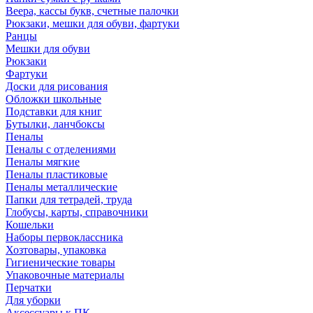
Веера, кассы букв, счетные палочки
Рюкзаки, мешки для обуви, фартуки
Ранцы
Мешки для обуви
Рюкзаки
Фартуки
Доски для рисования
Обложки школьные
Подставки для книг
Бутылки, ланчбоксы
Пеналы
Пеналы с отделениями
Пеналы мягкие
Пеналы пластиковые
Пеналы металлические
Папки для тетрадей, труда
Глобусы, карты, справочники
Кошельки
Наборы первоклассника
Хозтовары, упаковка
Гигиенические товары
Упаковочные материалы
Перчатки
Для уборки
Аксессуары к ПК