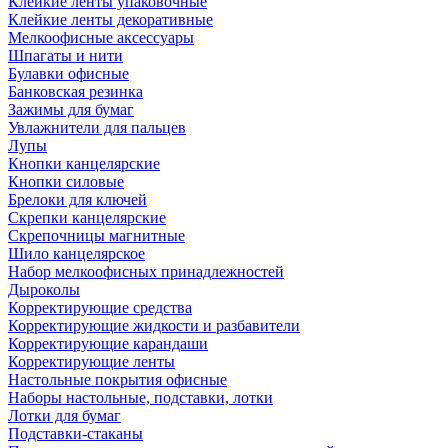
Клейкие ленты упаковочные
Клейкие ленты декоративные
Мелкоофисные аксессуары
Шпагаты и нити
Булавки офисные
Банковская резинка
Зажимы для бумаг
Увлажнители для пальцев
Лупы
Кнопки канцелярские
Кнопки силовые
Брелоки для ключей
Скрепки канцелярские
Скрепочницы магнитные
Шило канцелярское
Набор мелкоофисных принадлежностей
Дыроколы
Корректирующие средства
Корректирующие жидкости и разбавители
Корректирующие карандаши
Корректирующие ленты
Настольные покрытия офисные
Наборы настольные, подставки, лотки
Лотки для бумаг
Подставки-стаканы