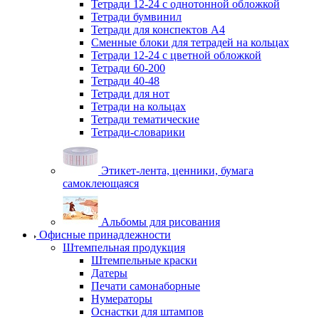
Тетради 12-24 с однотонной обложкой
Тетради бумвинил
Тетради для конспектов А4
Сменные блоки для тетрадей на кольцах
Тетради 12-24 с цветной обложкой
Тетради 60-200
Тетради 40-48
Тетради для нот
Тетради на кольцах
Тетради тематические
Тетради-словарики
Этикет-лента, ценники, бумага
самоклеющаяся
Альбомы для рисования
Офисные принадлежности
Штемпельная продукция
Штемпельные краски
Датеры
Печати самонаборные
Нумераторы
Оснастки для штампов