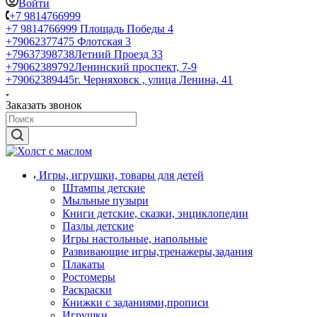
Войти
+7 9814766999
+7 9814766999
Площадь Победы 4
+79062377475
Флотская 3
+79637398738
Летний Проезд 33
+79062389792
Ленинский проспект, 7-9
+79062389445
г. Черняховск , улица Ленина, 41
Заказать звонок
Игры, игрушки, товары для детей
Штампы детские
Мыльные пузыри
Книги детские, сказки, энциклопедии
Пазлы детские
Игры настольные, напольные
Развивающие игры,тренажеры,задания
Плакаты
Ростомеры
Раскраски
Книжки с заданиями,прописи
Игрушки