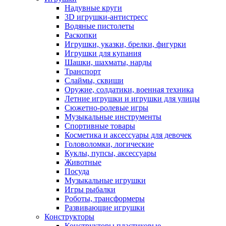
Надувные круги
3D игрушки-антистресс
Водяные пистолеты
Раскопки
Игрушки, указки, брелки, фигурки
Игрушки для купания
Шашки, шахматы, нарды
Транспорт
Слаймы, сквиши
Оружие, солдатики, военная техника
Летние игрушки и игрушки для улицы
Сюжетно-ролевые игры
Музыкальные инструменты
Спортивные товары
Косметика и аксессуары для девочек
Головоломки, логические
Куклы, пупсы, аксессуары
Животные
Посуда
Музыкальные игрушки
Игры рыбалки
Роботы, трансформеры
Развивающие игрушки
Конструкторы
Конструкторы пластиковые