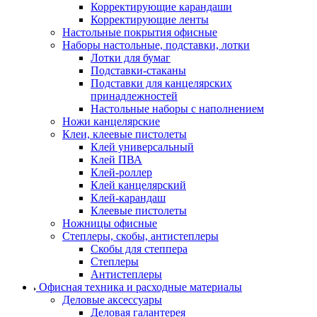
Корректирующие карандаши
Корректирующие ленты
Настольные покрытия офисные
Наборы настольные, подставки, лотки
Лотки для бумаг
Подставки-стаканы
Подставки для канцелярских
принадлежностей
Настольные наборы с наполнением
Ножи канцелярские
Клеи, клеевые пистолеты
Клей универсальный
Клей ПВА
Клей-роллер
Клей канцелярский
Клей-карандаш
Клеевые пистолеты
Ножницы офисные
Степлеры, скобы, антистеплеры
Скобы для степпера
Степлеры
Антистеплеры
Офисная техника и расходные материалы
Деловые аксессуары
Деловая галантерея