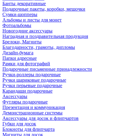
Банты декоративные
Подарочные пакеты, коробки, мешочки
Сумки-шопперы
Альбомы и листы для монет
Фотоальбомы
Новогодние аксессуары
Наградная и поздравительная продукция
Брелоки, Магниты
Благодарности, грамоты, дипломы
Дизайн-бумага
Папки адресные
Рамки для фотографий
Подарочные письменные принадлежности
Ручки-роллеры подарочные
Ручки шариковые подарочные
Ручки перьевые подарочные
Карандаши подарочные
Аксессуары
Футляры подарочные
Презентация и коммуникация
Демонстрационные системы
Аксессуары для досок и флипчартов
Губки для досок
Блокноты для флипчарта
Магниты для досок