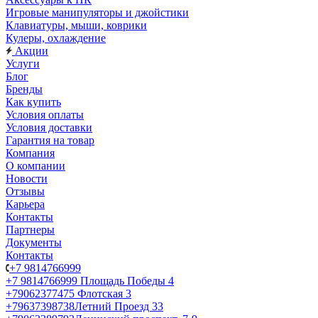
Игровые манипуляторы и джойстики
Клавиатуры, мыши, коврики
Кулеры, охлаждение
Акции
Услуги
Блог
Бренды
Как купить
Условия оплаты
Условия доставки
Гарантия на товар
Компания
О компании
Новости
Отзывы
Карьера
Контакты
Партнеры
Документы
Контакты
+7 9814766999
+7 9814766999
Площадь Победы 4
+79062377475
Флотская 3
+79637398738
Летний Проезд 33