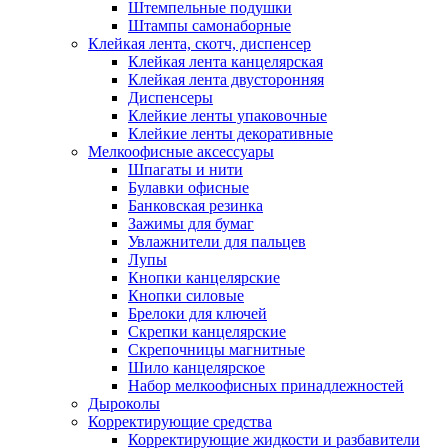
Штемпельные подушки
Штампы самонаборные
Клейкая лента, скотч, диспенсер
Клейкая лента канцелярская
Клейкая лента двусторонняя
Диспенсеры
Клейкие ленты упаковочные
Клейкие ленты декоративные
Мелкоофисные аксессуары
Шпагаты и нити
Булавки офисные
Банковская резинка
Зажимы для бумаг
Увлажнители для пальцев
Лупы
Кнопки канцелярские
Кнопки силовые
Брелоки для ключей
Скрепки канцелярские
Скрепочницы магнитные
Шило канцелярское
Набор мелкоофисных принадлежностей
Дыроколы
Корректирующие средства
Корректирующие жидкости и разбавители