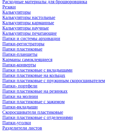
Расходные материалы для брошюровщика
Резаки
Калькуляторы
Калькуляторы настольные
Калькуляторы карманные
Калькуляторы научные
Калькуляторы печатающие
Папки и системы архивации
Папки-регистраторы
Папки пластиковые
Папки-планшеты
Карманы самоклеящиеся
Папки-конверты
Папки пластиковые с вкладышами
Папки пластиковые на кольцах
Папки пластиковые с пружиным скоросшивателем
Папки- портфели
Папки пластиковые на резинках
Папки на молнии
Папки пластиковые с зажимом
Папки-вкладыши
Скоросшиватели пластиковые
Папки пластиковые с отделениями
Папки-уголки
Разделители листов