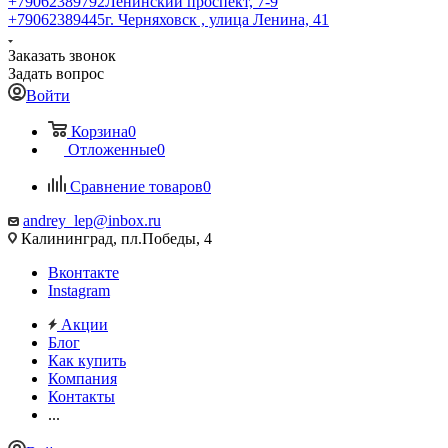
+79062389792
Ленинский проспект, 7-9
+79062389445
г. Черняховск , улица Ленина, 41
Заказать звонок
Задать вопрос
Войти
Корзина
0
Отложенные
0
Сравнение товаров
0
andrey_lep@inbox.ru
Калининград, пл.Победы, 4
Вконтакте
Instagram
Акции
Блог
Как купить
Компания
Контакты
...