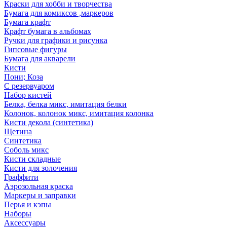
Краски для хобби и творчества
Бумага для комиксов ,маркеров
Бумага крафт
Крафт бумага в альбомах
Ручки для графики и рисунка
Гипсовые фигуры
Бумага для акварели
Кисти
Пони; Коза
С резервуаром
Набор кистей
Белка, белка микс, имитация белки
Колонок, колонок микс, имитация колонка
Кисти декола (синтетика)
Щетина
Синтетика
Соболь микс
Кисти складные
Кисти для золочения
Граффити
Аэрозольная краска
Маркеры и заправки
Перья и кэпы
Наборы
Аксессуары