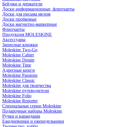
Бейджи и держатели
Доски информационные, флипчарты
Доски для письма мелом
Доски пробковые
Доски магнитно-маркерные
Флипчарты
Продукция MOLESKINE
Аксессуары
Записные книжки
Moleskine Two-Go
Moleskine Cahier
Moleskine Denim
Moleskine Time
Адресные книги
Moleskine Passions
Moleskine Classic
Moleskine для творчества
Moleskine путеводители
Moleskine Folio
Moleskine Reporter
Специальные серии Moleskine
Подарочные наборы Moleskine
Ручки и карандаши
Ежедневники и еженедельники
Творчество, хобби