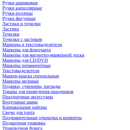
Ручки шариковые
Ручки капиллярные
Ручки-роллеры
Ручки фигурные
Ластики и точилки
Ластики
Точилки
Точилки с ластиком
Маркеры и текстовыделители
Маркеры для флипчарта
Маркеры для магнитно-маркерной доски
Маркеры для CD/DVD
Маркеры перманентные
Текстовыделители
Маркер-краска специальные
Маркеры меловые
Подарки, сувениры, награды
Товары для проведения праздников
Праздничные аксессуары
Воздушные шары
Карнавальные наборы
Свечи для торта
Поздравительные открытки и конверты
Подарочная упаковка
Упаковочная бумага