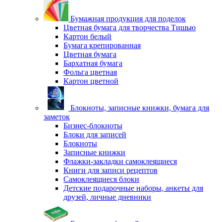
Бумажная продукция для поделок
Цветная бумага для творчества Тишью
Картон белый
Бумага крепированная
Цветная бумага
Бархатная бумага
Фольга цветная
Картон цветной
Блокноты, записные книжки, бумага для
заметок
Бизнес-блокноты
Блоки для записей
Блокноты
Записные книжки
Флажки-закладки самоклеящиеся
Книги для записи рецептов
Самоклеящиеся блоки
Детские подарочные наборы, анкеты для
друзей, личные дневники