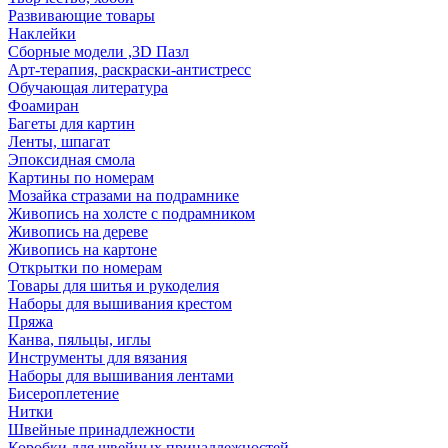
Развивающие товары
Наклейки
Сборные модели ,3D Пазл
Арт-терапия, раскраски-антистресс
Обучающая литература
Фоамиран
Багеты для картин
Ленты, шпагат
Эпоксидная смола
Картины по номерам
Мозайка стразами на подрамнике
Живопись на холсте с подрамником
Живопись на дереве
Живопись на картоне
Открытки по номерам
Товары для шитья и рукоделия
Наборы для вышивания крестом
Пряжа
Канва, пяльцы, иглы
Инструменты для вязания
Наборы для вышивания лентами
Бисероплетение
Нитки
Швейные принадлежности
Коробки для швейных принадлежностей