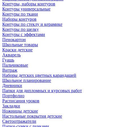
Контуры, наборы контуров
Контуры универсальные
Контуры по ткани
Наборы контуров
Контуры по стеклу и керамике
Контуры по шелку
Контуры с эффектами
Пенокартон
Школьные товары
Краски детские
Акварель
Гуашь
Пальчиковые
Витраж
Наборы детских цветных карандашей
Школьное планирование
Дневники
Папки для дипломных и курсовых работ
Портфолио
Расписания уроков
Закладки
Ножницы детские
Настольные покрытия детские
Светоотражатели
Папки-сумки с ручками