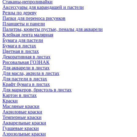
Стаканы-непроливайки
Аксессуары для карандашей и пастели
Резцы по дереву
Папки для переноса рисунков
Планшеты и панели
Палитры, кюветы пустые, пеналы для акварели
Клейкая лента малярная
Бумага для пастели
Бумага в листах
Цветная в листах
Декоративная в листах
Рисовальная ГОЗНАК
Для акварели в листах
Для масла, акрила в листах
Для пастели в листах
Крафт бумага в листах
Для маркеров, бристоль в листах
Картон в листах
Краски
Масляные краски
Акриловые краски
Темперные краски
Акварельные краски
Гуашевые краски
Аэрозольные краски