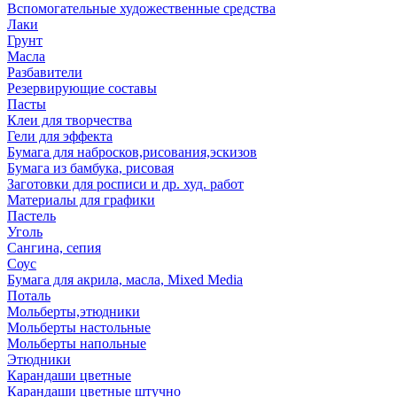
Вспомогательные художественные средства
Лаки
Грунт
Масла
Разбавители
Резервирующие составы
Пасты
Клеи для творчества
Гели для эффекта
Бумага для набросков,рисования,эскизов
Бумага из бамбука, рисовая
Заготовки для росписи и др. худ. работ
Материалы для графики
Пастель
Уголь
Сангина, сепия
Соус
Бумага для акрила, масла, Mixed Media
Поталь
Мольберты,этюдники
Мольберты настольные
Мольберты напольные
Этюдники
Карандаши цветные
Карандаши цветные штучно