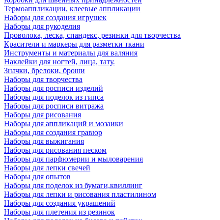
Термоаппликации, клеевые аппликации
Наборы для создания игрушек
Наборы для рукоделия
Проволока, леска, спандекс, резинки для творчества
Красители и маркеры для разметки ткани
Инструменты и материалы для валяния
Наклейки для ногтей, лица, тату.
Значки, брелоки, броши
Наборы для творчества
Наборы для росписи изделий
Наборы для поделок из гипса
Наборы для росписи витража
Наборы для рисования
Наборы для аппликаций и мозаики
Наборы для создания гравюр
Наборы для выжигания
Наборы для рисования песком
Наборы для парфюмерии и мыловарения
Наборы для лепки свечей
Наборы для опытов
Наборы для поделок из бумаги,квиллинг
Наборы для лепки и рисования пластилином
Наборы для создания украшений
Наборы для плетения из резинок