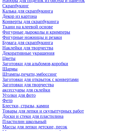
Наборы для поделок из бисера и пайеток
Скрапбукинг
Калька для скрапбукинга
Декор из картона
Конверты для скрапбукинга
Ткани на клеевой основе
Фигурные дыроколы и кримперы
Фигурные ножницы и резаки
Бумага для скрапбукинга
Наклейки для творчества
Декоративные украшения
Цветы
Заготовки для альбомов,коробки
Шармы
Штампы,печати,эмбоссинг
Заготовки для открыток с конвертами
Заготовки для творчества
аксессуары для склейки
Уголки для фото
Фетр
Блестки, стразы, камни
Товары для лепки и скульптурных работ
Доски и стеки для пластилина
Пластилин школьный
Массы для лепки детские, песок