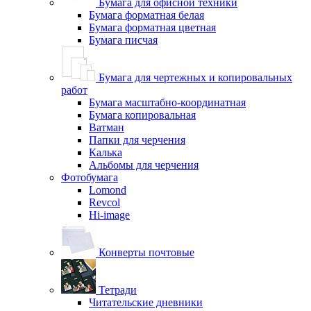
Бумага для офисной техники
Бумага форматная белая
Бумага форматная цветная
Бумага писчая
Бумага для чертежных и копировальных
работ
Бумага масштабно-координатная
Бумага копировальная
Ватман
Папки для черчения
Калька
Альбомы для черчения
Фотобумага
Lomond
Revcol
Hi-image
Конверты почтовые
Тетради
Читательские дневники