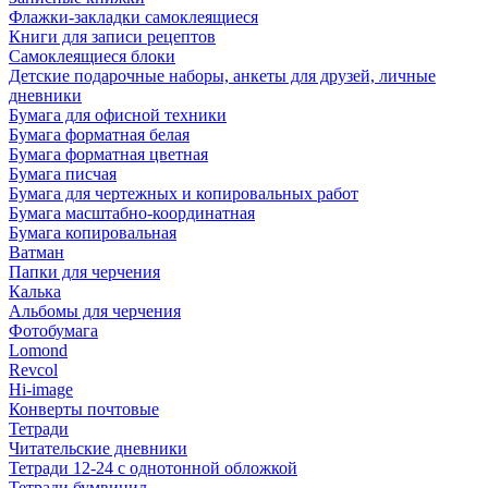
Флажки-закладки самоклеящиеся
Книги для записи рецептов
Самоклеящиеся блоки
Детские подарочные наборы, анкеты для друзей, личные
дневники
Бумага для офисной техники
Бумага форматная белая
Бумага форматная цветная
Бумага писчая
Бумага для чертежных и копировальных работ
Бумага масштабно-координатная
Бумага копировальная
Ватман
Папки для черчения
Калька
Альбомы для черчения
Фотобумага
Lomond
Revcol
Hi-image
Конверты почтовые
Тетради
Читательские дневники
Тетради 12-24 с однотонной обложкой
Тетради бумвинил