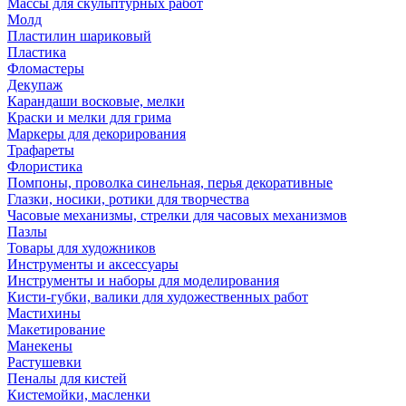
Массы для скульптурных работ
Молд
Пластилин шариковый
Пластика
Фломастеры
Декупаж
Карандаши восковые, мелки
Краски и мелки для грима
Маркеры для декорирования
Трафареты
Флористика
Помпоны, проволка синельная, перья декоративные
Глазки, носики, ротики для творчества
Часовые механизмы, стрелки для часовых механизмов
Пазлы
Товары для художников
Инструменты и аксессуары
Инструменты и наборы для моделирования
Кисти-губки, валики для художественных работ
Мастихины
Макетирование
Манекены
Растушевки
Пеналы для кистей
Кистемойки, масленки