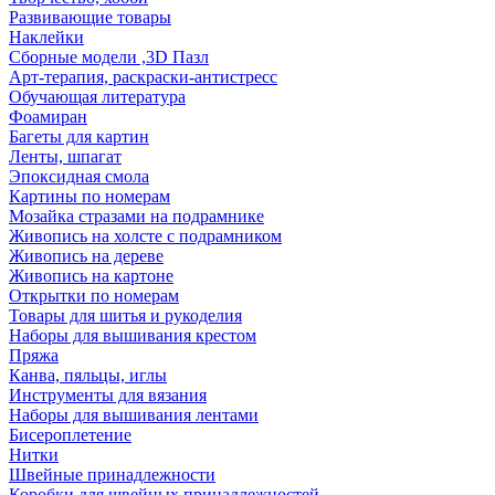
Развивающие товары
Наклейки
Сборные модели ,3D Пазл
Арт-терапия, раскраски-антистресс
Обучающая литература
Фоамиран
Багеты для картин
Ленты, шпагат
Эпоксидная смола
Картины по номерам
Мозайка стразами на подрамнике
Живопись на холсте с подрамником
Живопись на дереве
Живопись на картоне
Открытки по номерам
Товары для шитья и рукоделия
Наборы для вышивания крестом
Пряжа
Канва, пяльцы, иглы
Инструменты для вязания
Наборы для вышивания лентами
Бисероплетение
Нитки
Швейные принадлежности
Коробки для швейных принадлежностей