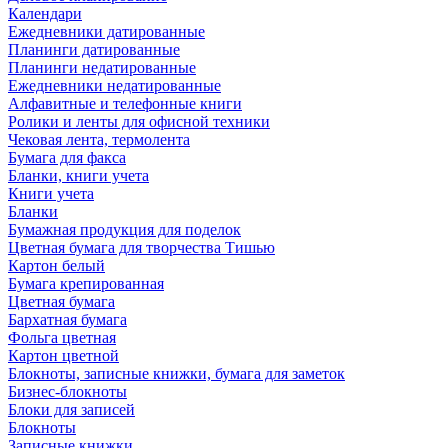
Календари
Ежедневники датированные
Планинги датированные
Планинги недатированные
Ежедневники недатированные
Алфавитные и телефонные книги
Ролики и ленты для офисной техники
Чековая лента, термолента
Бумага для факса
Бланки, книги учета
Книги учета
Бланки
Бумажная продукция для поделок
Цветная бумага для творчества Тишью
Картон белый
Бумага крепированная
Цветная бумага
Бархатная бумага
Фольга цветная
Картон цветной
Блокноты, записные книжки, бумага для заметок
Бизнес-блокноты
Блоки для записей
Блокноты
Записные книжки