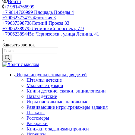
Войти
+7 9814766999
+7 9814766999
Площадь Победы 4
+79062377475
Флотская 3
+79637398738
Летний Проезд 33
+79062389792
Ленинский проспект, 7-9
+79062389445
г. Черняховск , улица Ленина, 41
Заказать звонок
Игры, игрушки, товары для детей
Штампы детские
Мыльные пузыри
Книги детские, сказки, энциклопедии
Пазлы детские
Игры настольные, напольные
Развивающие игры,тренажеры,задания
Плакаты
Ростомеры
Раскраски
Книжки с заданиями,прописи
Игрушки