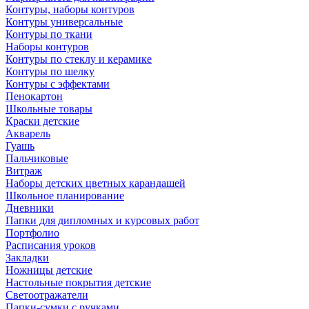
Контуры, наборы контуров
Контуры универсальные
Контуры по ткани
Наборы контуров
Контуры по стеклу и керамике
Контуры по шелку
Контуры с эффектами
Пенокартон
Школьные товары
Краски детские
Акварель
Гуашь
Пальчиковые
Витраж
Наборы детских цветных карандашей
Школьное планирование
Дневники
Папки для дипломных и курсовых работ
Портфолио
Расписания уроков
Закладки
Ножницы детские
Настольные покрытия детские
Светоотражатели
Папки-сумки с ручками