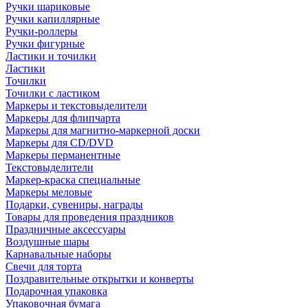
Ручки шариковые
Ручки капиллярные
Ручки-роллеры
Ручки фигурные
Ластики и точилки
Ластики
Точилки
Точилки с ластиком
Маркеры и текстовыделители
Маркеры для флипчарта
Маркеры для магнитно-маркерной доски
Маркеры для CD/DVD
Маркеры перманентные
Текстовыделители
Маркер-краска специальные
Маркеры меловые
Подарки, сувениры, награды
Товары для проведения праздников
Праздничные аксессуары
Воздушные шары
Карнавальные наборы
Свечи для торта
Поздравительные открытки и конверты
Подарочная упаковка
Упаковочная бумага