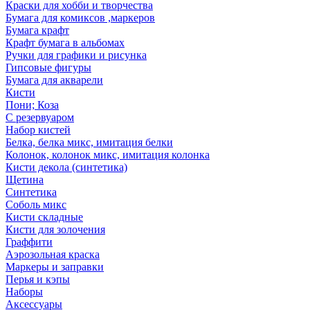
Краски для хобби и творчества
Бумага для комиксов ,маркеров
Бумага крафт
Крафт бумага в альбомах
Ручки для графики и рисунка
Гипсовые фигуры
Бумага для акварели
Кисти
Пони; Коза
С резервуаром
Набор кистей
Белка, белка микс, имитация белки
Колонок, колонок микс, имитация колонка
Кисти декола (синтетика)
Щетина
Синтетика
Соболь микс
Кисти складные
Кисти для золочения
Граффити
Аэрозольная краска
Маркеры и заправки
Перья и кэпы
Наборы
Аксессуары