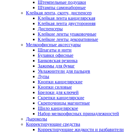
Штемпельные подушки
Штампы самонаборные
Клейкая лента, скотч, диспенсер
Клейкая лента канцелярская
Клейкая лента двусторонняя
Диспенсеры
Клейкие ленты упаковочные
Клейкие ленты декоративные
Мелкоофисные аксессуары
Шпагаты и нити
Булавки офисные
Банковская резинка
Зажимы для бумаг
Увлажнители для пальцев
Лупы
Кнопки канцелярские
Кнопки силовые
Брелоки для ключей
Скрепки канцелярские
Скрепочницы магнитные
Шило канцелярское
Набор мелкоофисных принадлежностей
Дыроколы
Корректирующие средства
Корректирующие жидкости и разбавители