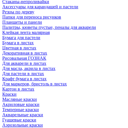
Стаканы-непроливайки
Аксессуары для карандашей и пастели
Резцы по дереву
Папки для переноса рисунков
Планшеты и панели
Палитры, кюветы пустые, пеналы для акварели
Клейкая лента малярная
Бумага для пастели
Бумага в листах
Цветная в листах
Декоративная в листах
Рисовальная ГОЗНАК
Для акварели в листах
Для масла, акрила в листах
Для пастели в листах
Крафт бумага в листах
Для маркеров, бристоль в листах
Картон в листах
Краски
Масляные краски
Акриловые краски
Темперные краски
Акварельные краски
Гуашевые краски
Аэрозольные краски