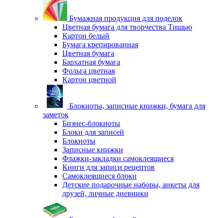
Бумажная продукция для поделок
Цветная бумага для творчества Тишью
Картон белый
Бумага крепированная
Цветная бумага
Бархатная бумага
Фольга цветная
Картон цветной
Блокноты, записные книжки, бумага для
заметок
Бизнес-блокноты
Блоки для записей
Блокноты
Записные книжки
Флажки-закладки самоклеящиеся
Книги для записи рецептов
Самоклеящиеся блоки
Детские подарочные наборы, анкеты для
друзей, личные дневники