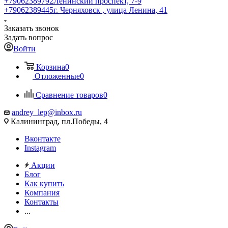
+79062389792
Ленинский проспект, 7-9
+79062389445
г. Черняховск , улица Ленина, 41
Заказать звонок
Задать вопрос
Войти
Корзина
0
Отложенные
0
Сравнение товаров
0
andrey_lep@inbox.ru
Калининград, пл.Победы, 4
Вконтакте
Instagram
Акции
Блог
Как купить
Компания
Контакты
...