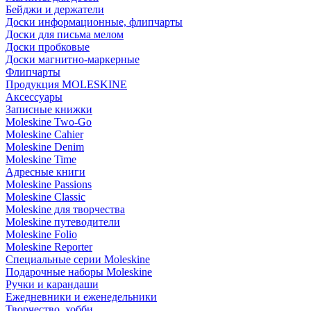
Бейджи и держатели
Доски информационные, флипчарты
Доски для письма мелом
Доски пробковые
Доски магнитно-маркерные
Флипчарты
Продукция MOLESKINE
Аксессуары
Записные книжки
Moleskine Two-Go
Moleskine Cahier
Moleskine Denim
Moleskine Time
Адресные книги
Moleskine Passions
Moleskine Classic
Moleskine для творчества
Moleskine путеводители
Moleskine Folio
Moleskine Reporter
Специальные серии Moleskine
Подарочные наборы Moleskine
Ручки и карандаши
Ежедневники и еженедельники
Творчество, хобби