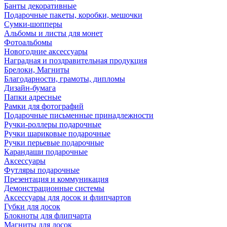
Банты декоративные
Подарочные пакеты, коробки, мешочки
Сумки-шопперы
Альбомы и листы для монет
Фотоальбомы
Новогодние аксессуары
Наградная и поздравительная продукция
Брелоки, Магниты
Благодарности, грамоты, дипломы
Дизайн-бумага
Папки адресные
Рамки для фотографий
Подарочные письменные принадлежности
Ручки-роллеры подарочные
Ручки шариковые подарочные
Ручки перьевые подарочные
Карандаши подарочные
Аксессуары
Футляры подарочные
Презентация и коммуникация
Демонстрационные системы
Аксессуары для досок и флипчартов
Губки для досок
Блокноты для флипчарта
Магниты для досок