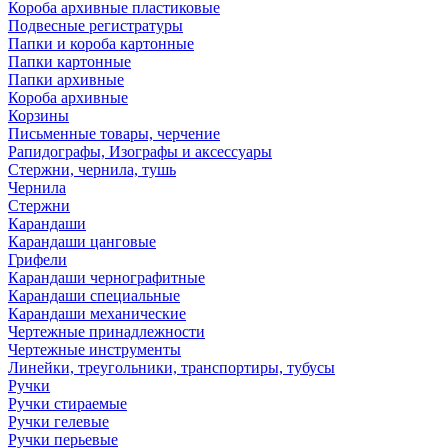
Короба архивные пластиковые
Подвесные регистратуры
Папки и короба картонные
Папки картонные
Папки архивные
Короба архивные
Корзины
Письменные товары, черчение
Рапидографы, Изографы и аксессуары
Стержни, чернила, тушь
Чернила
Стержни
Карандаши
Карандаши цанговые
Грифели
Карандаши чернографитные
Карандаши специальные
Карандаши механические
Чертежные принадлежности
Чертежные инструменты
Линейки, треугольники, транспортиры, тубусы
Ручки
Ручки стираемые
Ручки гелевые
Ручки перьевые