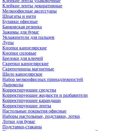
Клейкие ленты упаковочные
Клейкие ленты декоративные
Мелкоофисные аксессуары
Шпагаты и нити
Булавки офисные
Банковская резинка
Зажимы для бумаг
Увлажнители для пальцев
Лупы
Кнопки канцелярские
Кнопки силовые
Брелоки для ключей
Скрепки канцелярские
Скрепочницы магнитные
Шило канцелярское
Набор мелкоофисных принадлежностей
Дыроколы
Корректирующие средства
Корректирующие жидкости и разбавители
Корректирующие карандаши
Корректирующие ленты
Настольные покрытия офисные
Наборы настольные, подставки, лотки
Лотки для бумаг
Подставки-стаканы