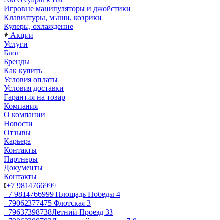
Игровые манипуляторы и джойстики
Клавиатуры, мыши, коврики
Кулеры, охлаждение
Акции
Услуги
Блог
Бренды
Как купить
Условия оплаты
Условия доставки
Гарантия на товар
Компания
О компании
Новости
Отзывы
Карьера
Контакты
Партнеры
Документы
Контакты
+7 9814766999
+7 9814766999
Площадь Победы 4
+79062377475
Флотская 3
+79637398738
Летний Проезд 33