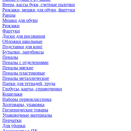
Веера, кассы букв, счетные палочки
Рюкзаки, мешки для обуви, фартуки
Ранцы
Мешки для обуви
Рюкзаки
Фартуки
Доски для рисования
Обложки школьные
Подставки для книг
Бутылки, ланчбоксы
Пеналы
Пеналы с отделениями
Пеналы мягкие
Пеналы пластиковые
Пеналы металлические
Папки для тетрадей, труда
Глобусы, карты, справочники
Кошельки
Наборы первоклассника
Хозтовары, упаковка
Гигиенические товары
Упаковочные материалы
Перчатки
Для уборки
Аксессуары к ПК