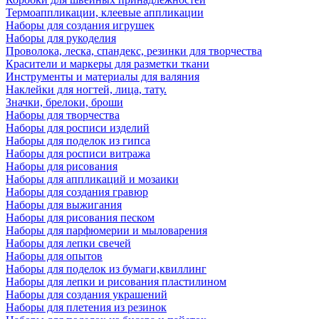
Термоаппликации, клеевые аппликации
Наборы для создания игрушек
Наборы для рукоделия
Проволока, леска, спандекс, резинки для творчества
Красители и маркеры для разметки ткани
Инструменты и материалы для валяния
Наклейки для ногтей, лица, тату.
Значки, брелоки, броши
Наборы для творчества
Наборы для росписи изделий
Наборы для поделок из гипса
Наборы для росписи витража
Наборы для рисования
Наборы для аппликаций и мозаики
Наборы для создания гравюр
Наборы для выжигания
Наборы для рисования песком
Наборы для парфюмерии и мыловарения
Наборы для лепки свечей
Наборы для опытов
Наборы для поделок из бумаги,квиллинг
Наборы для лепки и рисования пластилином
Наборы для создания украшений
Наборы для плетения из резинок