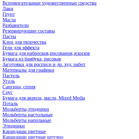
Вспомогательные художественные средства
Лаки
Грунт
Масла
Разбавители
Резервирующие составы
Пасты
Клеи для творчества
Гели для эффекта
Бумага для набросков,рисования,эскизов
Бумага из бамбука, рисовая
Заготовки для росписи и др. худ. работ
Материалы для графики
Пастель
Уголь
Сангина, сепия
Соус
Бумага для акрила, масла, Mixed Media
Поталь
Мольберты,этюдники
Мольберты настольные
Мольберты напольные
Этюдники
Карандаши цветные
Карандаши цветные штучно