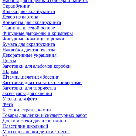
Наборы для поделок из бисера и пайеток
Скрапбукинг
Калька для скрапбукинга
Декор из картона
Конверты для скрапбукинга
Ткани на клеевой основе
Фигурные дыроколы и кримперы
Фигурные ножницы и резаки
Бумага для скрапбукинга
Наклейки для творчества
Декоративные украшения
Цветы
Заготовки для альбомов,коробки
Шармы
Штампы,печати,эмбоссинг
Заготовки для открыток с конвертами
Заготовки для творчества
аксессуары для склейки
Уголки для фото
Фетр
Блестки, стразы, камни
Товары для лепки и скульптурных работ
Доски и стеки для пластилина
Пластилин школьный
Массы для лепки детские, песок