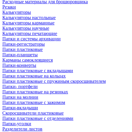
Расходные материалы для брошюровщика
Резаки
Калькуляторы
Калькуляторы настольные
Калькуляторы карманные
Калькуляторы научные
Калькуляторы печатающие
Папки и системы архивации
Папки-регистраторы
Папки пластиковые
Папки-планшеты
Карманы самоклеящиеся
Папки-конверты
Папки пластиковые с вкладышами
Папки пластиковые на кольцах
Папки пластиковые с пружиным скоросшивателем
Папки- портфели
Папки пластиковые на резинках
Папки на молнии
Папки пластиковые с зажимом
Папки-вкладыши
Скоросшиватели пластиковые
Папки пластиковые с отделениями
Папки-уголки
Разделители листов