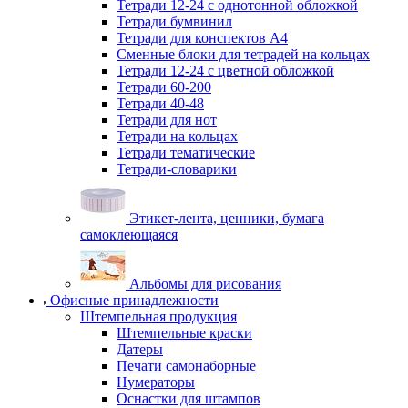
Тетради 12-24 с однотонной обложкой
Тетради бумвинил
Тетради для конспектов А4
Сменные блоки для тетрадей на кольцах
Тетради 12-24 с цветной обложкой
Тетради 60-200
Тетради 40-48
Тетради для нот
Тетради на кольцах
Тетради тематические
Тетради-словарики
Этикет-лента, ценники, бумага
самоклеющаяся
Альбомы для рисования
Офисные принадлежности
Штемпельная продукция
Штемпельные краски
Датеры
Печати самонаборные
Нумераторы
Оснастки для штампов