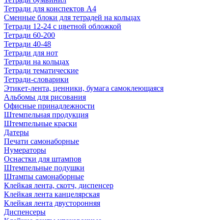
Тетради для конспектов А4
Сменные блоки для тетрадей на кольцах
Тетради 12-24 с цветной обложкой
Тетради 60-200
Тетради 40-48
Тетради для нот
Тетради на кольцах
Тетради тематические
Тетради-словарики
Этикет-лента, ценники, бумага самоклеющаяся
Альбомы для рисования
Офисные принадлежности
Штемпельная продукция
Штемпельные краски
Датеры
Печати самонаборные
Нумераторы
Оснастки для штампов
Штемпельные подушки
Штампы самонаборные
Клейкая лента, скотч, диспенсер
Клейкая лента канцелярская
Клейкая лента двусторонняя
Диспенсеры