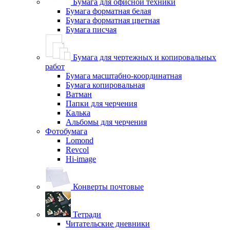
Бумага для офисной техники
Бумага форматная белая
Бумага форматная цветная
Бумага писчая
Бумага для чертежных и копировальных
работ
Бумага масштабно-координатная
Бумага копировальная
Ватман
Папки для черчения
Калька
Альбомы для черчения
Фотобумага
Lomond
Revcol
Hi-image
Конверты почтовые
Тетради
Читательские дневники