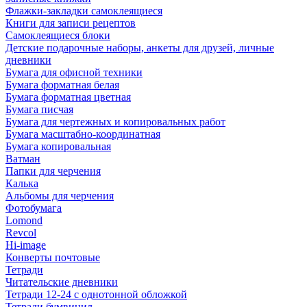
Флажки-закладки самоклеящиеся
Книги для записи рецептов
Самоклеящиеся блоки
Детские подарочные наборы, анкеты для друзей, личные
дневники
Бумага для офисной техники
Бумага форматная белая
Бумага форматная цветная
Бумага писчая
Бумага для чертежных и копировальных работ
Бумага масштабно-координатная
Бумага копировальная
Ватман
Папки для черчения
Калька
Альбомы для черчения
Фотобумага
Lomond
Revcol
Hi-image
Конверты почтовые
Тетради
Читательские дневники
Тетради 12-24 с однотонной обложкой
Тетради бумвинил