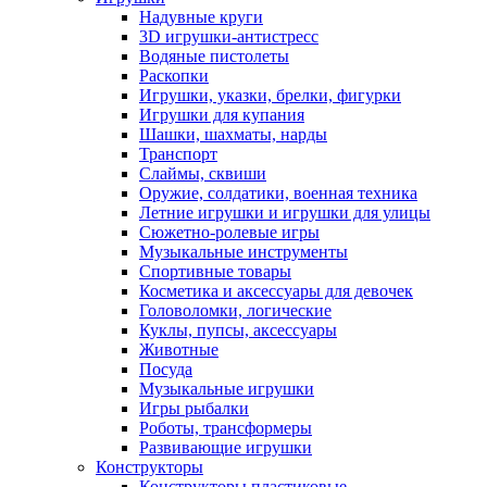
Надувные круги
3D игрушки-антистресс
Водяные пистолеты
Раскопки
Игрушки, указки, брелки, фигурки
Игрушки для купания
Шашки, шахматы, нарды
Транспорт
Слаймы, сквиши
Оружие, солдатики, военная техника
Летние игрушки и игрушки для улицы
Сюжетно-ролевые игры
Музыкальные инструменты
Спортивные товары
Косметика и аксессуары для девочек
Головоломки, логические
Куклы, пупсы, аксессуары
Животные
Посуда
Музыкальные игрушки
Игры рыбалки
Роботы, трансформеры
Развивающие игрушки
Конструкторы
Конструкторы пластиковые