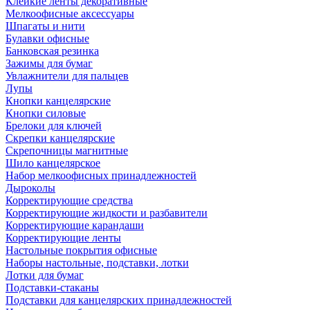
Клейкие ленты декоративные
Мелкоофисные аксессуары
Шпагаты и нити
Булавки офисные
Банковская резинка
Зажимы для бумаг
Увлажнители для пальцев
Лупы
Кнопки канцелярские
Кнопки силовые
Брелоки для ключей
Скрепки канцелярские
Скрепочницы магнитные
Шило канцелярское
Набор мелкоофисных принадлежностей
Дыроколы
Корректирующие средства
Корректирующие жидкости и разбавители
Корректирующие карандаши
Корректирующие ленты
Настольные покрытия офисные
Наборы настольные, подставки, лотки
Лотки для бумаг
Подставки-стаканы
Подставки для канцелярских принадлежностей