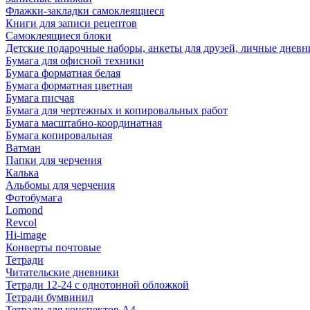
Флажки-закладки самоклеящиеся
Книги для записи рецептов
Самоклеящиеся блоки
Детские подарочные наборы, анкеты для друзей, личные днев
Бумага для офисной техники
Бумага форматная белая
Бумага форматная цветная
Бумага писчая
Бумага для чертежных и копировальных работ
Бумага масштабно-координатная
Бумага копировальная
Ватман
Папки для черчения
Калька
Альбомы для черчения
Фотобумага
Lomond
Revcol
Hi-image
Конверты почтовые
Тетради
Читательские дневники
Тетради 12-24 с однотонной обложкой
Тетради бумвинил
Тетради для конспектов А4