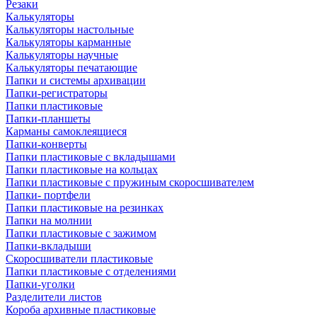
Резаки
Калькуляторы
Калькуляторы настольные
Калькуляторы карманные
Калькуляторы научные
Калькуляторы печатающие
Папки и системы архивации
Папки-регистраторы
Папки пластиковые
Папки-планшеты
Карманы самоклеящиеся
Папки-конверты
Папки пластиковые с вкладышами
Папки пластиковые на кольцах
Папки пластиковые с пружиным скоросшивателем
Папки- портфели
Папки пластиковые на резинках
Папки на молнии
Папки пластиковые с зажимом
Папки-вкладыши
Скоросшиватели пластиковые
Папки пластиковые с отделениями
Папки-уголки
Разделители листов
Короба архивные пластиковые