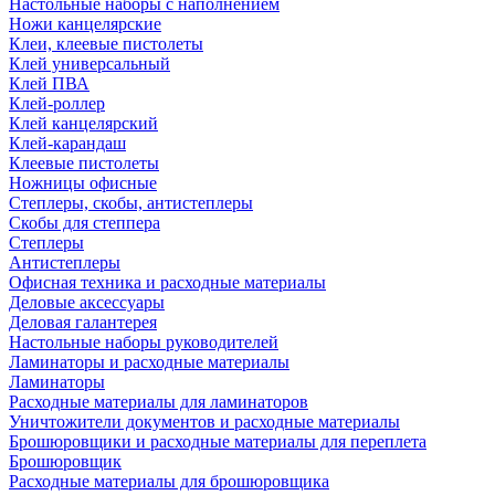
Настольные наборы с наполнением
Ножи канцелярские
Клеи, клеевые пистолеты
Клей универсальный
Клей ПВА
Клей-роллер
Клей канцелярский
Клей-карандаш
Клеевые пистолеты
Ножницы офисные
Степлеры, скобы, антистеплеры
Скобы для степпера
Степлеры
Антистеплеры
Офисная техника и расходные материалы
Деловые аксессуары
Деловая галантерея
Настольные наборы руководителей
Ламинаторы и расходные материалы
Ламинаторы
Расходные материалы для ламинаторов
Уничтожители документов и расходные материалы
Брошюровщики и расходные материалы для переплета
Брошюровщик
Расходные материалы для брошюровщика