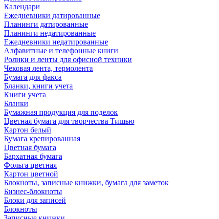
Календари
Ежедневники датированные
Планинги датированные
Планинги недатированные
Ежедневники недатированные
Алфавитные и телефонные книги
Ролики и ленты для офисной техники
Чековая лента, термолента
Бумага для факса
Бланки, книги учета
Книги учета
Бланки
Бумажная продукция для поделок
Цветная бумага для творчества Тишью
Картон белый
Бумага крепированная
Цветная бумага
Бархатная бумага
Фольга цветная
Картон цветной
Блокноты, записные книжки, бумага для заметок
Бизнес-блокноты
Блоки для записей
Блокноты
Записные книжки