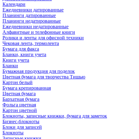
Календари
Ежедневники датированные
Планинги датированные
Планинги недатированные
Ежедневники недатированные
Алфавитные и телефонные книги
Ролики и ленты для офисной техники
Чековая лента, термолента
Бумага для факса
Бланки, книги учета
Книги учета
Бланки
Бумажная продукция для поделок
Цветная бумага для творчества Тишью
Картон белый
Бумага крепированная
Цветная бумага
Бархатная бумага
Фольга цветная
Картон цветной
Блокноты, записные книжки, бумага для заметок
Бизнес-блокноты
Блоки для записей
Блокноты
Записные книжки