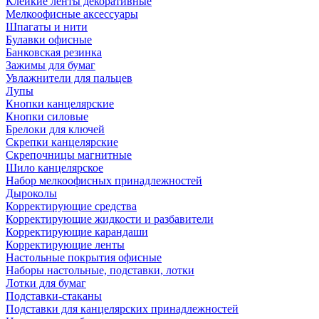
Клейкие ленты декоративные
Мелкоофисные аксессуары
Шпагаты и нити
Булавки офисные
Банковская резинка
Зажимы для бумаг
Увлажнители для пальцев
Лупы
Кнопки канцелярские
Кнопки силовые
Брелоки для ключей
Скрепки канцелярские
Скрепочницы магнитные
Шило канцелярское
Набор мелкоофисных принадлежностей
Дыроколы
Корректирующие средства
Корректирующие жидкости и разбавители
Корректирующие карандаши
Корректирующие ленты
Настольные покрытия офисные
Наборы настольные, подставки, лотки
Лотки для бумаг
Подставки-стаканы
Подставки для канцелярских принадлежностей