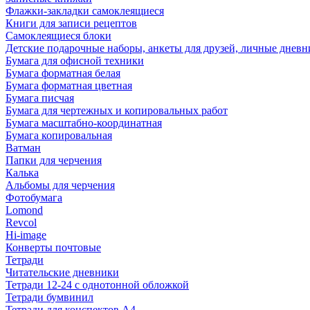
Флажки-закладки самоклеящиеся
Книги для записи рецептов
Самоклеящиеся блоки
Детские подарочные наборы, анкеты для друзей, личные днев
Бумага для офисной техники
Бумага форматная белая
Бумага форматная цветная
Бумага писчая
Бумага для чертежных и копировальных работ
Бумага масштабно-координатная
Бумага копировальная
Ватман
Папки для черчения
Калька
Альбомы для черчения
Фотобумага
Lomond
Revcol
Hi-image
Конверты почтовые
Тетради
Читательские дневники
Тетради 12-24 с однотонной обложкой
Тетради бумвинил
Тетради для конспектов А4