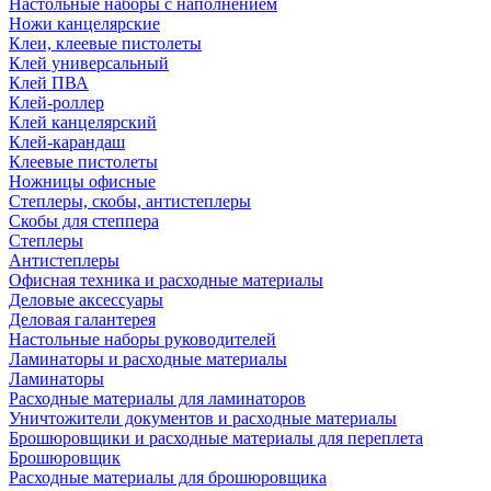
Настольные наборы с наполнением
Ножи канцелярские
Клеи, клеевые пистолеты
Клей универсальный
Клей ПВА
Клей-роллер
Клей канцелярский
Клей-карандаш
Клеевые пистолеты
Ножницы офисные
Степлеры, скобы, антистеплеры
Скобы для степпера
Степлеры
Антистеплеры
Офисная техника и расходные материалы
Деловые аксессуары
Деловая галантерея
Настольные наборы руководителей
Ламинаторы и расходные материалы
Ламинаторы
Расходные материалы для ламинаторов
Уничтожители документов и расходные материалы
Брошюровщики и расходные материалы для переплета
Брошюровщик
Расходные материалы для брошюровщика