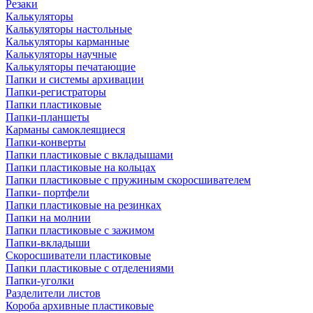
Резаки
Калькуляторы
Калькуляторы настольные
Калькуляторы карманные
Калькуляторы научные
Калькуляторы печатающие
Папки и системы архивации
Папки-регистраторы
Папки пластиковые
Папки-планшеты
Карманы самоклеящиеся
Папки-конверты
Папки пластиковые с вкладышами
Папки пластиковые на кольцах
Папки пластиковые с пружиным скоросшивателем
Папки- портфели
Папки пластиковые на резинках
Папки на молнии
Папки пластиковые с зажимом
Папки-вкладыши
Скоросшиватели пластиковые
Папки пластиковые с отделениями
Папки-уголки
Разделители листов
Короба архивные пластиковые