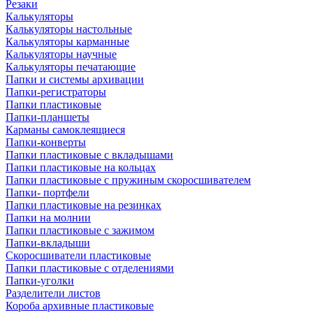
Резаки
Калькуляторы
Калькуляторы настольные
Калькуляторы карманные
Калькуляторы научные
Калькуляторы печатающие
Папки и системы архивации
Папки-регистраторы
Папки пластиковые
Папки-планшеты
Карманы самоклеящиеся
Папки-конверты
Папки пластиковые с вкладышами
Папки пластиковые на кольцах
Папки пластиковые с пружиным скоросшивателем
Папки- портфели
Папки пластиковые на резинках
Папки на молнии
Папки пластиковые с зажимом
Папки-вкладыши
Скоросшиватели пластиковые
Папки пластиковые с отделениями
Папки-уголки
Разделители листов
Короба архивные пластиковые