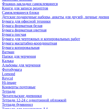
Флажки-закладки самоклеящиеся
Книги для записи рецептов
Самоклеящиеся блоки
Детские подарочные наборы, анкеты для друзей, личные днев
Бумага для офисной техники
Бумага форматная белая
Бумага форматная цветная
Бумага писчая
Бумага для чертежных и копировальных работ
Бумага масштабно-координатная
Бумага копировальная
Ватман
Папки для черчения
Калька
Альбомы для черчения
Фотобумага
Lomond
Revcol
Hi-image
Конверты почтовые
Тетради
Читательские дневники
Тетради 12-24 с однотонной обложкой
Тетради бумвинил
Тетради для конспектов А4