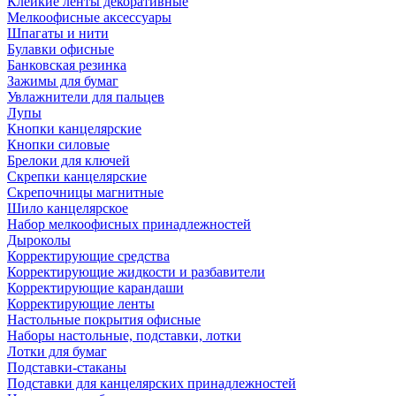
Клейкие ленты декоративные
Мелкоофисные аксессуары
Шпагаты и нити
Булавки офисные
Банковская резинка
Зажимы для бумаг
Увлажнители для пальцев
Лупы
Кнопки канцелярские
Кнопки силовые
Брелоки для ключей
Скрепки канцелярские
Скрепочницы магнитные
Шило канцелярское
Набор мелкоофисных принадлежностей
Дыроколы
Корректирующие средства
Корректирующие жидкости и разбавители
Корректирующие карандаши
Корректирующие ленты
Настольные покрытия офисные
Наборы настольные, подставки, лотки
Лотки для бумаг
Подставки-стаканы
Подставки для канцелярских принадлежностей