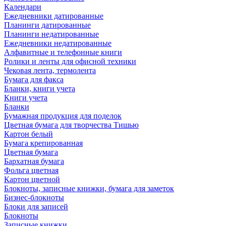
Календари
Ежедневники датированные
Планинги датированные
Планинги недатированные
Ежедневники недатированные
Алфавитные и телефонные книги
Ролики и ленты для офисной техники
Чековая лента, термолента
Бумага для факса
Бланки, книги учета
Книги учета
Бланки
Бумажная продукция для поделок
Цветная бумага для творчества Тишью
Картон белый
Бумага крепированная
Цветная бумага
Бархатная бумага
Фольга цветная
Картон цветной
Блокноты, записные книжки, бумага для заметок
Бизнес-блокноты
Блоки для записей
Блокноты
Записные книжки