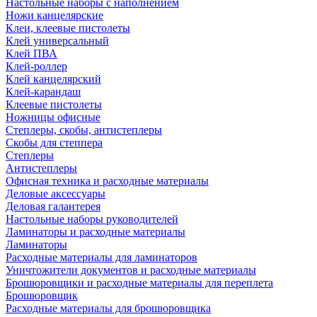
Настольные наборы с наполнением
Ножи канцелярские
Клеи, клеевые пистолеты
Клей универсальный
Клей ПВА
Клей-роллер
Клей канцелярский
Клей-карандаш
Клеевые пистолеты
Ножницы офисные
Степлеры, скобы, антистеплеры
Скобы для степпера
Степлеры
Антистеплеры
Офисная техника и расходные материалы
Деловые аксессуары
Деловая галантерея
Настольные наборы руководителей
Ламинаторы и расходные материалы
Ламинаторы
Расходные материалы для ламинаторов
Уничтожители документов и расходные материалы
Брошюровщики и расходные материалы для переплета
Брошюровщик
Расходные материалы для брошюровщика