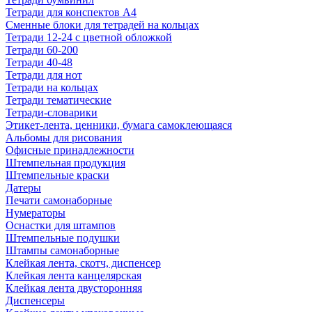
Тетради для конспектов А4
Сменные блоки для тетрадей на кольцах
Тетради 12-24 с цветной обложкой
Тетради 60-200
Тетради 40-48
Тетради для нот
Тетради на кольцах
Тетради тематические
Тетради-словарики
Этикет-лента, ценники, бумага самоклеющаяся
Альбомы для рисования
Офисные принадлежности
Штемпельная продукция
Штемпельные краски
Датеры
Печати самонаборные
Нумераторы
Оснастки для штампов
Штемпельные подушки
Штампы самонаборные
Клейкая лента, скотч, диспенсер
Клейкая лента канцелярская
Клейкая лента двусторонняя
Диспенсеры