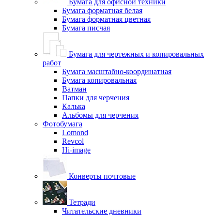
Бумага для офисной техники
Бумага форматная белая
Бумага форматная цветная
Бумага писчая
Бумага для чертежных и копировальных
работ
Бумага масштабно-координатная
Бумага копировальная
Ватман
Папки для черчения
Калька
Альбомы для черчения
Фотобумага
Lomond
Revcol
Hi-image
Конверты почтовые
Тетради
Читательские дневники