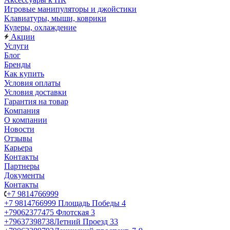
Игровые манипуляторы и джойстики
Клавиатуры, мыши, коврики
Кулеры, охлаждение
Акции
Услуги
Блог
Бренды
Как купить
Условия оплаты
Условия доставки
Гарантия на товар
Компания
О компании
Новости
Отзывы
Карьера
Контакты
Партнеры
Документы
Контакты
+7 9814766999
+7 9814766999
Площадь Победы 4
+79062377475
Флотская 3
+79637398738
Летний Проезд 33