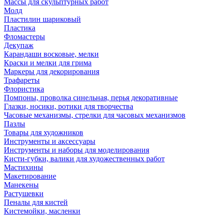
Массы для скульптурных работ
Молд
Пластилин шариковый
Пластика
Фломастеры
Декупаж
Карандаши восковые, мелки
Краски и мелки для грима
Маркеры для декорирования
Трафареты
Флористика
Помпоны, проволка синельная, перья декоративные
Глазки, носики, ротики для творчества
Часовые механизмы, стрелки для часовых механизмов
Пазлы
Товары для художников
Инструменты и аксессуары
Инструменты и наборы для моделирования
Кисти-губки, валики для художественных работ
Мастихины
Макетирование
Манекены
Растушевки
Пеналы для кистей
Кистемойки, масленки