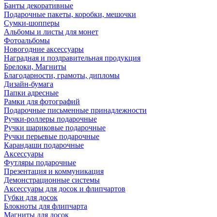
Банты декоративные
Подарочные пакеты, коробки, мешочки
Сумки-шопперы
Альбомы и листы для монет
Фотоальбомы
Новогодние аксессуары
Наградная и поздравительная продукция
Брелоки, Магниты
Благодарности, грамоты, дипломы
Дизайн-бумага
Папки адресные
Рамки для фотографий
Подарочные письменные принадлежности
Ручки-роллеры подарочные
Ручки шариковые подарочные
Ручки перьевые подарочные
Карандаши подарочные
Аксессуары
Футляры подарочные
Презентация и коммуникация
Демонстрационные системы
Аксессуары для досок и флипчартов
Губки для досок
Блокноты для флипчарта
Магниты для досок