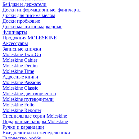
Бейджи и держатели
Доски информационные, флипчарты
Доски для письма мелом
Доски пробковые
Доски магнитно-маркерные
Флипчарты
Продукция MOLESKINE
Аксессуары
Записные книжки
Moleskine Two-Go
Moleskine Cahier
Moleskine Denim
Moleskine Time
Адресные книги
Moleskine Passions
Moleskine Classic
Moleskine для творчества
Moleskine путеводители
Moleskine Folio
Moleskine Reporter
Специальные серии Moleskine
Подарочные наборы Moleskine
Ручки и карандаши
Ежедневники и еженедельники
Творчество, хобби