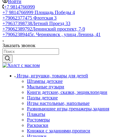
Войти
+7 9814766999
+7 9814766999
Площадь Победы 4
+79062377475
Флотская 3
+79637398738
Летний Проезд 33
+79062389792
Ленинский проспект, 7-9
+79062389445
г. Черняховск , улица Ленина, 41
Заказать звонок
Игры, игрушки, товары для детей
Штампы детские
Мыльные пузыри
Книги детские, сказки, энциклопедии
Пазлы детские
Игры настольные, напольные
Развивающие игры,тренажеры,задания
Плакаты
Ростомеры
Раскраски
Книжки с заданиями,прописи
Игрушки