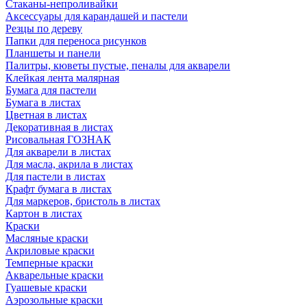
Стаканы-непроливайки
Аксессуары для карандашей и пастели
Резцы по дереву
Папки для переноса рисунков
Планшеты и панели
Палитры, кюветы пустые, пеналы для акварели
Клейкая лента малярная
Бумага для пастели
Бумага в листах
Цветная в листах
Декоративная в листах
Рисовальная ГОЗНАК
Для акварели в листах
Для масла, акрила в листах
Для пастели в листах
Крафт бумага в листах
Для маркеров, бристоль в листах
Картон в листах
Краски
Масляные краски
Акриловые краски
Темперные краски
Акварельные краски
Гуашевые краски
Аэрозольные краски