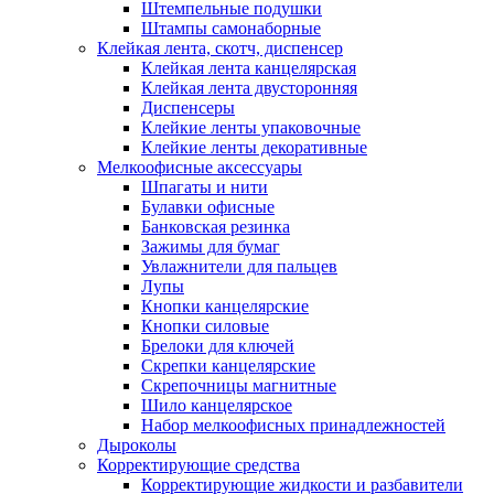
Штемпельные подушки
Штампы самонаборные
Клейкая лента, скотч, диспенсер
Клейкая лента канцелярская
Клейкая лента двусторонняя
Диспенсеры
Клейкие ленты упаковочные
Клейкие ленты декоративные
Мелкоофисные аксессуары
Шпагаты и нити
Булавки офисные
Банковская резинка
Зажимы для бумаг
Увлажнители для пальцев
Лупы
Кнопки канцелярские
Кнопки силовые
Брелоки для ключей
Скрепки канцелярские
Скрепочницы магнитные
Шило канцелярское
Набор мелкоофисных принадлежностей
Дыроколы
Корректирующие средства
Корректирующие жидкости и разбавители