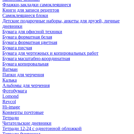
Флажки-закладки самоклеящиеся
Книги для записи рецептов
Самоклеящиеся блоки
Детские подарочные наборы, анкеты для друзей, личные
дневники
Бумага для офисной техники
Бумага форматная белая
Бумага форматная цветная
Бумага писчая
Бумага для чертежных и копировальных работ
Бумага масштабно-координатная
Бумага копировальная
Ватман
Папки для черчения
Калька
Альбомы для черчения
Фотобумага
Lomond
Revcol
Hi-image
Конверты почтовые
Тетради
Читательские дневники
Тетради 12-24 с однотонной обложкой
Тетради бумвинил