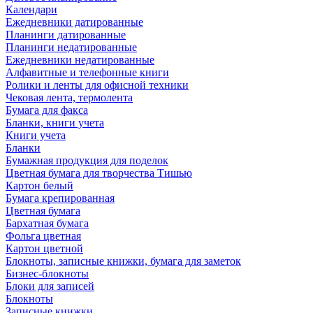
Календари
Ежедневники датированные
Планинги датированные
Планинги недатированные
Ежедневники недатированные
Алфавитные и телефонные книги
Ролики и ленты для офисной техники
Чековая лента, термолента
Бумага для факса
Бланки, книги учета
Книги учета
Бланки
Бумажная продукция для поделок
Цветная бумага для творчества Тишью
Картон белый
Бумага крепированная
Цветная бумага
Бархатная бумага
Фольга цветная
Картон цветной
Блокноты, записные книжки, бумага для заметок
Бизнес-блокноты
Блоки для записей
Блокноты
Записные книжки