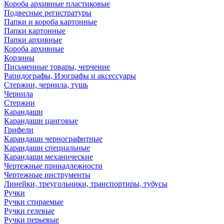
Короба архивные пластиковые
Подвесные регистратуры
Папки и короба картонные
Папки картонные
Папки архивные
Короба архивные
Корзины
Письменные товары, черчение
Рапидографы, Изографы и аксессуары
Стержни, чернила, тушь
Чернила
Стержни
Карандаши
Карандаши цанговые
Грифели
Карандаши чернографитные
Карандаши специальные
Карандаши механические
Чертежные принадлежности
Чертежные инструменты
Линейки, треугольники, транспортиры, тубусы
Ручки
Ручки стираемые
Ручки гелевые
Ручки перьевые