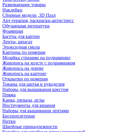
Развивающие товары
Наклейки
Сборные модели ,3D Пазл
Арт-терапия, раскраски-антистресс
Обучающая литература
Фоамиран
Багеты для картин
Ленты, шпагат
Эпоксидная смола
Картины по номерам
Мозайка стразами на подрамнике
Живопись на холсте с подрамником
Живопись на дереве
Живопись на картоне
Открытки по номерам
Товары для шитья и рукоделия
Наборы для вышивания крестом
Пряжа
Канва, пяльцы, иглы
Инструменты для вязания
Наборы для вышивания лентами
Бисероплетение
Нитки
Швейные принадлежности
Коробки для швейных принадлежностей