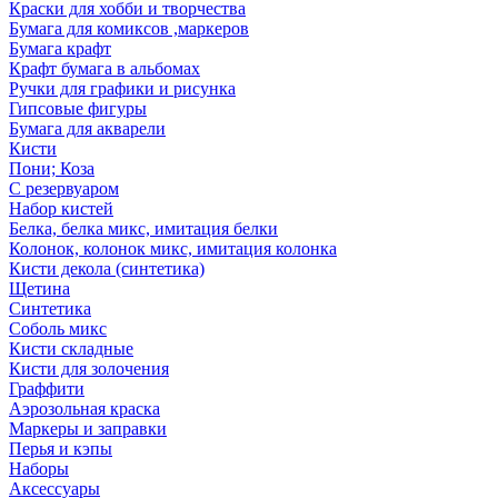
Краски для хобби и творчества
Бумага для комиксов ,маркеров
Бумага крафт
Крафт бумага в альбомах
Ручки для графики и рисунка
Гипсовые фигуры
Бумага для акварели
Кисти
Пони; Коза
С резервуаром
Набор кистей
Белка, белка микс, имитация белки
Колонок, колонок микс, имитация колонка
Кисти декола (синтетика)
Щетина
Синтетика
Соболь микс
Кисти складные
Кисти для золочения
Граффити
Аэрозольная краска
Маркеры и заправки
Перья и кэпы
Наборы
Аксессуары