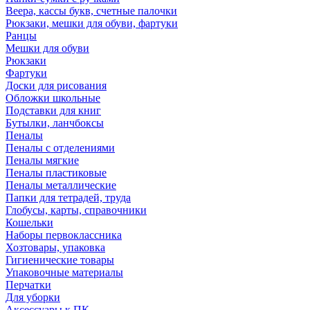
Веера, кассы букв, счетные палочки
Рюкзаки, мешки для обуви, фартуки
Ранцы
Мешки для обуви
Рюкзаки
Фартуки
Доски для рисования
Обложки школьные
Подставки для книг
Бутылки, ланчбоксы
Пеналы
Пеналы с отделениями
Пеналы мягкие
Пеналы пластиковые
Пеналы металлические
Папки для тетрадей, труда
Глобусы, карты, справочники
Кошельки
Наборы первоклассника
Хозтовары, упаковка
Гигиенические товары
Упаковочные материалы
Перчатки
Для уборки
Аксессуары к ПК