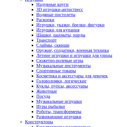
Надувные круги
3D игрушки-антистресс
Водяные пистолеты
Раскопки
Игрушки, указки, брелки, фигурки
Игрушки для купания
Шашки, шахматы, нарды
Транспорт
Слаймы, сквиши
Оружие, солдатики, военная техника
Летние игрушки и игрушки для улицы
Сюжетно-ролевые игры
Музыкальные инструменты
Спортивные товары
Косметика и аксессуары для девочек
Головоломки, логические
Куклы, пупсы, аксессуары
Животные
Посуда
Музыкальные игрушки
Игры рыбалки
Роботы, трансформеры
Развивающие игрушки
Конструкторы
Конструкторы пластиковые