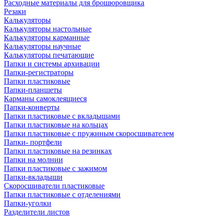
Расходные материалы для брошюровщика
Резаки
Калькуляторы
Калькуляторы настольные
Калькуляторы карманные
Калькуляторы научные
Калькуляторы печатающие
Папки и системы архивации
Папки-регистраторы
Папки пластиковые
Папки-планшеты
Карманы самоклеящиеся
Папки-конверты
Папки пластиковые с вкладышами
Папки пластиковые на кольцах
Папки пластиковые с пружиным скоросшивателем
Папки- портфели
Папки пластиковые на резинках
Папки на молнии
Папки пластиковые с зажимом
Папки-вкладыши
Скоросшиватели пластиковые
Папки пластиковые с отделениями
Папки-уголки
Разделители листов