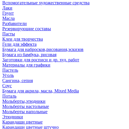
Вспомогательные художественные средства
Лаки
Грунт
Масла
Разбавители
Резервирующие составы
Пасты
Клеи для творчества
Гели для эффекта
Бумага для набросков,рисования,эскизов
Бумага из бамбука, рисовая
Заготовки для росписи и др. худ. работ
Материалы для графики
Пастель
Уголь
Сангина, сепия
Соус
Бумага для акрила, масла, Mixed Media
Поталь
Мольберты,этюдники
Мольберты настольные
Мольберты напольные
Этюдники
Карандаши цветные
Карандаши цветные штучно