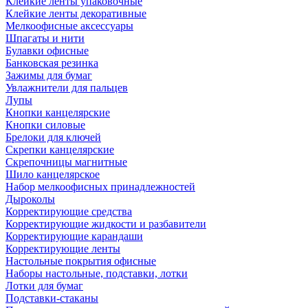
Клейкие ленты упаковочные
Клейкие ленты декоративные
Мелкоофисные аксессуары
Шпагаты и нити
Булавки офисные
Банковская резинка
Зажимы для бумаг
Увлажнители для пальцев
Лупы
Кнопки канцелярские
Кнопки силовые
Брелоки для ключей
Скрепки канцелярские
Скрепочницы магнитные
Шило канцелярское
Набор мелкоофисных принадлежностей
Дыроколы
Корректирующие средства
Корректирующие жидкости и разбавители
Корректирующие карандаши
Корректирующие ленты
Настольные покрытия офисные
Наборы настольные, подставки, лотки
Лотки для бумаг
Подставки-стаканы