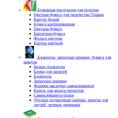
Бумажная продукция для поделок
Цветная бумага для творчества Тишью
Картон белый
Бумага крепированная
Цветная бумага
Бархатная бумага
Фольга цветная
Картон цветной
Блокноты, записные книжки, бумага для
заметок
Бизнес-блокноты
Блоки для записей
Блокноты
Записные книжки
Флажки-закладки самоклеящиеся
Книги для записи рецептов
Самоклеящиеся блоки
Детские подарочные наборы, анкеты для
друзей, личные дневники