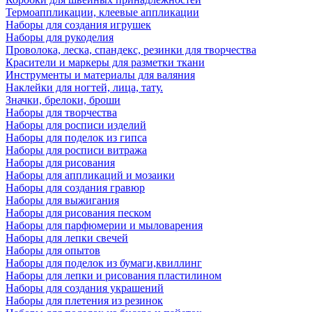
Термоаппликации, клеевые аппликации
Наборы для создания игрушек
Наборы для рукоделия
Проволока, леска, спандекс, резинки для творчества
Красители и маркеры для разметки ткани
Инструменты и материалы для валяния
Наклейки для ногтей, лица, тату.
Значки, брелоки, броши
Наборы для творчества
Наборы для росписи изделий
Наборы для поделок из гипса
Наборы для росписи витража
Наборы для рисования
Наборы для аппликаций и мозаики
Наборы для создания гравюр
Наборы для выжигания
Наборы для рисования песком
Наборы для парфюмерии и мыловарения
Наборы для лепки свечей
Наборы для опытов
Наборы для поделок из бумаги,квиллинг
Наборы для лепки и рисования пластилином
Наборы для создания украшений
Наборы для плетения из резинок