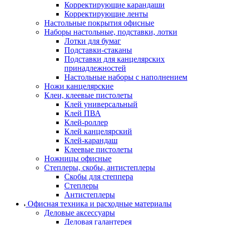
Корректирующие карандаши
Корректирующие ленты
Настольные покрытия офисные
Наборы настольные, подставки, лотки
Лотки для бумаг
Подставки-стаканы
Подставки для канцелярских
принадлежностей
Настольные наборы с наполнением
Ножи канцелярские
Клеи, клеевые пистолеты
Клей универсальный
Клей ПВА
Клей-роллер
Клей канцелярский
Клей-карандаш
Клеевые пистолеты
Ножницы офисные
Степлеры, скобы, антистеплеры
Скобы для степпера
Степлеры
Антистеплеры
Офисная техника и расходные материалы
Деловые аксессуары
Деловая галантерея