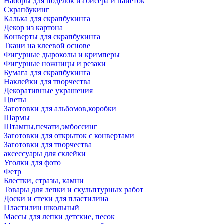
Наборы для поделок из бисера и пайеток
Скрапбукинг
Калька для скрапбукинга
Декор из картона
Конверты для скрапбукинга
Ткани на клеевой основе
Фигурные дыроколы и кримперы
Фигурные ножницы и резаки
Бумага для скрапбукинга
Наклейки для творчества
Декоративные украшения
Цветы
Заготовки для альбомов,коробки
Шармы
Штампы,печати,эмбоссинг
Заготовки для открыток с конвертами
Заготовки для творчества
аксессуары для склейки
Уголки для фото
Фетр
Блестки, стразы, камни
Товары для лепки и скульптурных работ
Доски и стеки для пластилина
Пластилин школьный
Массы для лепки детские, песок