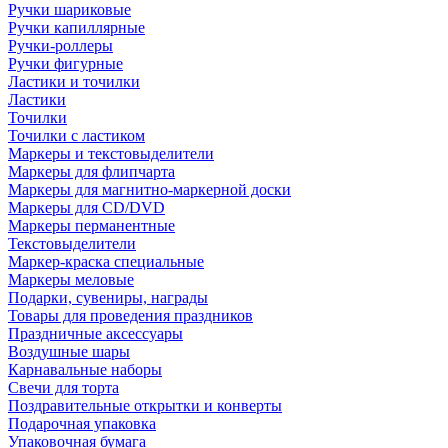
Ручки шариковые
Ручки капиллярные
Ручки-роллеры
Ручки фигурные
Ластики и точилки
Ластики
Точилки
Точилки с ластиком
Маркеры и текстовыделители
Маркеры для флипчарта
Маркеры для магнитно-маркерной доски
Маркеры для CD/DVD
Маркеры перманентные
Текстовыделители
Маркер-краска специальные
Маркеры меловые
Подарки, сувениры, награды
Товары для проведения праздников
Праздничные аксессуары
Воздушные шары
Карнавальные наборы
Свечи для торта
Поздравительные открытки и конверты
Подарочная упаковка
Упаковочная бумага