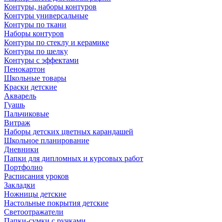
Контуры, наборы контуров
Контуры универсальные
Контуры по ткани
Наборы контуров
Контуры по стеклу и керамике
Контуры по шелку
Контуры с эффектами
Пенокартон
Школьные товары
Краски детские
Акварель
Гуашь
Пальчиковые
Витраж
Наборы детских цветных карандашей
Школьное планирование
Дневники
Папки для дипломных и курсовых работ
Портфолио
Расписания уроков
Закладки
Ножницы детские
Настольные покрытия детские
Светоотражатели
Папки-сумки с ручками