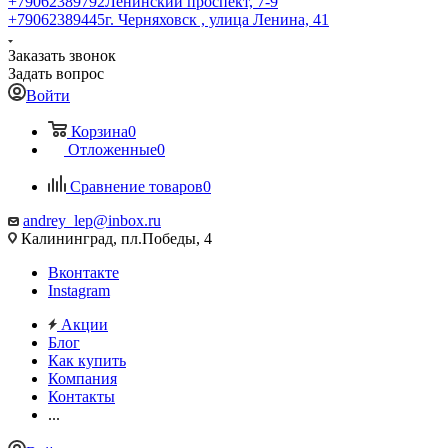
+79062389792
Ленинский проспект, 7-9
+79062389445
г. Черняховск , улица Ленина, 41
Заказать звонок
Задать вопрос
Войти
Корзина
0
Отложенные
0
Сравнение товаров
0
andrey_lep@inbox.ru
Калининград, пл.Победы, 4
Вконтакте
Instagram
Акции
Блог
Как купить
Компания
Контакты
...