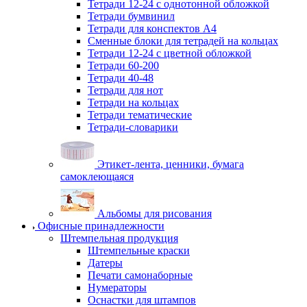
Тетради 12-24 с однотонной обложкой
Тетради бумвинил
Тетради для конспектов А4
Сменные блоки для тетрадей на кольцах
Тетради 12-24 с цветной обложкой
Тетради 60-200
Тетради 40-48
Тетради для нот
Тетради на кольцах
Тетради тематические
Тетради-словарики
Этикет-лента, ценники, бумага
самоклеющаяся
Альбомы для рисования
Офисные принадлежности
Штемпельная продукция
Штемпельные краски
Датеры
Печати самонаборные
Нумераторы
Оснастки для штампов