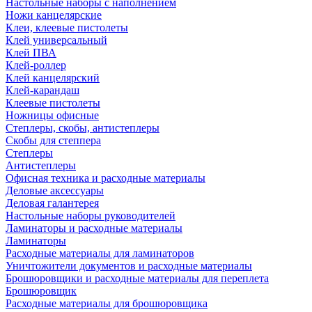
Настольные наборы с наполнением
Ножи канцелярские
Клеи, клеевые пистолеты
Клей универсальный
Клей ПВА
Клей-роллер
Клей канцелярский
Клей-карандаш
Клеевые пистолеты
Ножницы офисные
Степлеры, скобы, антистеплеры
Скобы для степпера
Степлеры
Антистеплеры
Офисная техника и расходные материалы
Деловые аксессуары
Деловая галантерея
Настольные наборы руководителей
Ламинаторы и расходные материалы
Ламинаторы
Расходные материалы для ламинаторов
Уничтожители документов и расходные материалы
Брошюровщики и расходные материалы для переплета
Брошюровщик
Расходные материалы для брошюровщика