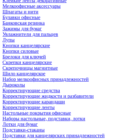
Клейкие ленты декоративные
Мелкоофисные аксессуары
Шпагаты и нити
Булавки офисные
Банковская резинка
Зажимы для бумаг
Увлажнители для пальцев
Лупы
Кнопки канцелярские
Кнопки силовые
Брелоки для ключей
Скрепки канцелярские
Скрепочницы магнитные
Шило канцелярское
Набор мелкоофисных принадлежностей
Дыроколы
Корректирующие средства
Корректирующие жидкости и разбавители
Корректирующие карандаши
Корректирующие ленты
Настольные покрытия офисные
Наборы настольные, подставки, лотки
Лотки для бумаг
Подставки-стаканы
Подставки для канцелярских принадлежностей