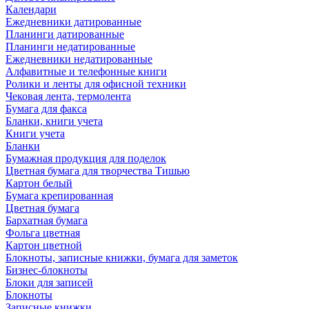
Календари
Ежедневники датированные
Планинги датированные
Планинги недатированные
Ежедневники недатированные
Алфавитные и телефонные книги
Ролики и ленты для офисной техники
Чековая лента, термолента
Бумага для факса
Бланки, книги учета
Книги учета
Бланки
Бумажная продукция для поделок
Цветная бумага для творчества Тишью
Картон белый
Бумага крепированная
Цветная бумага
Бархатная бумага
Фольга цветная
Картон цветной
Блокноты, записные книжки, бумага для заметок
Бизнес-блокноты
Блоки для записей
Блокноты
Записные книжки