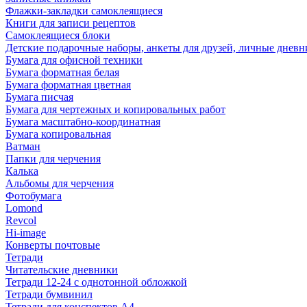
Флажки-закладки самоклеящиеся
Книги для записи рецептов
Самоклеящиеся блоки
Детские подарочные наборы, анкеты для друзей, личные днев
Бумага для офисной техники
Бумага форматная белая
Бумага форматная цветная
Бумага писчая
Бумага для чертежных и копировальных работ
Бумага масштабно-координатная
Бумага копировальная
Ватман
Папки для черчения
Калька
Альбомы для черчения
Фотобумага
Lomond
Revcol
Hi-image
Конверты почтовые
Тетради
Читательские дневники
Тетради 12-24 с однотонной обложкой
Тетради бумвинил
Тетради для конспектов А4