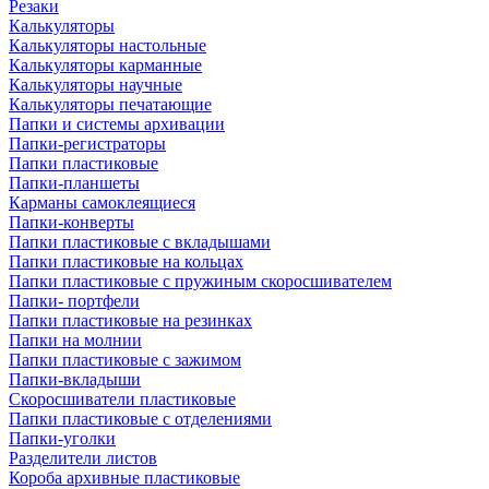
Резаки
Калькуляторы
Калькуляторы настольные
Калькуляторы карманные
Калькуляторы научные
Калькуляторы печатающие
Папки и системы архивации
Папки-регистраторы
Папки пластиковые
Папки-планшеты
Карманы самоклеящиеся
Папки-конверты
Папки пластиковые с вкладышами
Папки пластиковые на кольцах
Папки пластиковые с пружиным скоросшивателем
Папки- портфели
Папки пластиковые на резинках
Папки на молнии
Папки пластиковые с зажимом
Папки-вкладыши
Скоросшиватели пластиковые
Папки пластиковые с отделениями
Папки-уголки
Разделители листов
Короба архивные пластиковые