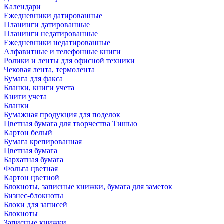
Календари
Ежедневники датированные
Планинги датированные
Планинги недатированные
Ежедневники недатированные
Алфавитные и телефонные книги
Ролики и ленты для офисной техники
Чековая лента, термолента
Бумага для факса
Бланки, книги учета
Книги учета
Бланки
Бумажная продукция для поделок
Цветная бумага для творчества Тишью
Картон белый
Бумага крепированная
Цветная бумага
Бархатная бумага
Фольга цветная
Картон цветной
Блокноты, записные книжки, бумага для заметок
Бизнес-блокноты
Блоки для записей
Блокноты
Записные книжки