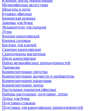
Клейкие ленты декоративные
Мелкоофисные аксессуары
Шпагаты и нити
Булавки офисные
Банковская резинка
Зажимы для бумаг
Увлажнители для пальцев
Лупы
Кнопки канцелярские
Кнопки силовые
Брелоки для ключей
Скрепки канцелярские
Скрепочницы магнитные
Шило канцелярское
Набор мелкоофисных принадлежностей
Дыроколы
Корректирующие средства
Корректирующие жидкости и разбавители
Корректирующие карандаши
Корректирующие ленты
Настольные покрытия офисные
Наборы настольные, подставки, лотки
Лотки для бумаг
Подставки-стаканы
Подставки для канцелярских принадлежностей