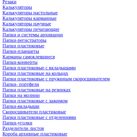
Резаки
Калькуляторы
Калькуляторы настольные
Калькуляторы карманные
Калькуляторы научные
Калькуляторы печатающие
Папки и системы архивации
Папки-регистраторы
Папки пластиковые
Папки-планшеты
Карманы самоклеящиеся
Папки-конверты
Папки пластиковые с вкладышами
Папки пластиковые на кольцах
Папки пластиковые с пружиным скоросшивателем
Папки- портфели
Папки пластиковые на резинках
Папки на молнии
Папки пластиковые с зажимом
Папки-вкладыши
Скоросшиватели пластиковые
Папки пластиковые с отделениями
Папки-уголки
Разделители листов
Короба архивные пластиковые