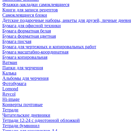
Флажки-закладки самоклеящиеся
Книги для записи рецептов
Самоклеящиеся блоки
Детские подарочные наборы, анкеты для друзей, личные днев
Бумага для офисной техники
Бумага форматная белая
Бумага форматная цветная
Бумага писчая
Бумага для чертежных и копировальных работ
Бумага масштабно-координатная
Бумага копировальная
Ватман
Папки для черчения
Калька
Альбомы для черчения
Фотобумага
Lomond
Revcol
Hi-image
Конверты почтовые
Тетради
Читательские дневники
Тетради 12-24 с однотонной обложкой
Тетради бумвинил
Тетради для конспектов А4