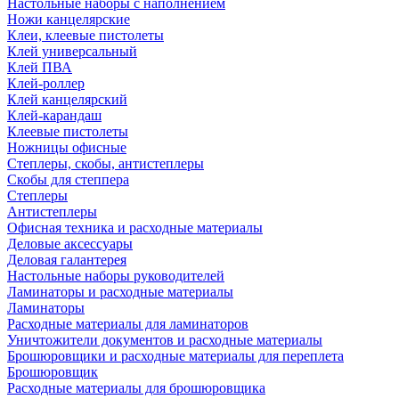
Настольные наборы с наполнением
Ножи канцелярские
Клеи, клеевые пистолеты
Клей универсальный
Клей ПВА
Клей-роллер
Клей канцелярский
Клей-карандаш
Клеевые пистолеты
Ножницы офисные
Степлеры, скобы, антистеплеры
Скобы для степпера
Степлеры
Антистеплеры
Офисная техника и расходные материалы
Деловые аксессуары
Деловая галантерея
Настольные наборы руководителей
Ламинаторы и расходные материалы
Ламинаторы
Расходные материалы для ламинаторов
Уничтожители документов и расходные материалы
Брошюровщики и расходные материалы для переплета
Брошюровщик
Расходные материалы для брошюровщика