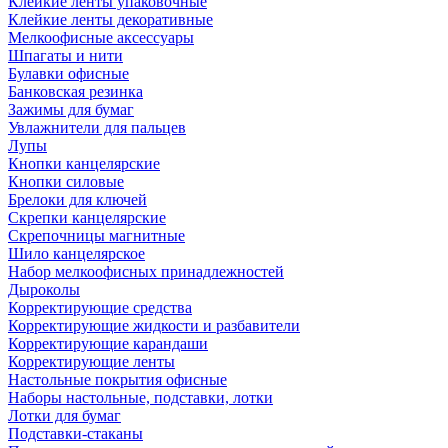
Клейкие ленты упаковочные
Клейкие ленты декоративные
Мелкоофисные аксессуары
Шпагаты и нити
Булавки офисные
Банковская резинка
Зажимы для бумаг
Увлажнители для пальцев
Лупы
Кнопки канцелярские
Кнопки силовые
Брелоки для ключей
Скрепки канцелярские
Скрепочницы магнитные
Шило канцелярское
Набор мелкоофисных принадлежностей
Дыроколы
Корректирующие средства
Корректирующие жидкости и разбавители
Корректирующие карандаши
Корректирующие ленты
Настольные покрытия офисные
Наборы настольные, подставки, лотки
Лотки для бумаг
Подставки-стаканы