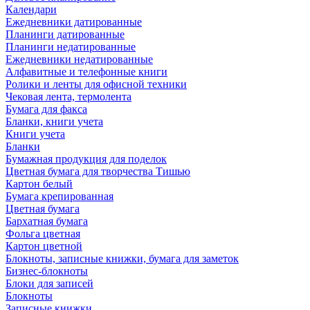
Календари
Ежедневники датированные
Планинги датированные
Планинги недатированные
Ежедневники недатированные
Алфавитные и телефонные книги
Ролики и ленты для офисной техники
Чековая лента, термолента
Бумага для факса
Бланки, книги учета
Книги учета
Бланки
Бумажная продукция для поделок
Цветная бумага для творчества Тишью
Картон белый
Бумага крепированная
Цветная бумага
Бархатная бумага
Фольга цветная
Картон цветной
Блокноты, записные книжки, бумага для заметок
Бизнес-блокноты
Блоки для записей
Блокноты
Записные книжки