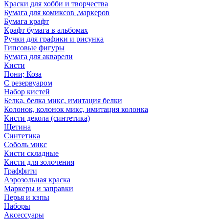
Краски для хобби и творчества
Бумага для комиксов ,маркеров
Бумага крафт
Крафт бумага в альбомах
Ручки для графики и рисунка
Гипсовые фигуры
Бумага для акварели
Кисти
Пони; Коза
С резервуаром
Набор кистей
Белка, белка микс, имитация белки
Колонок, колонок микс, имитация колонка
Кисти декола (синтетика)
Щетина
Синтетика
Соболь микс
Кисти складные
Кисти для золочения
Граффити
Аэрозольная краска
Маркеры и заправки
Перья и кэпы
Наборы
Аксессуары