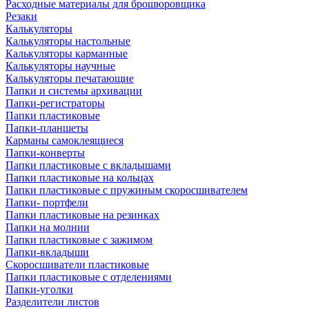
Расходные материалы для брошюровщика
Резаки
Калькуляторы
Калькуляторы настольные
Калькуляторы карманные
Калькуляторы научные
Калькуляторы печатающие
Папки и системы архивации
Папки-регистраторы
Папки пластиковые
Папки-планшеты
Карманы самоклеящиеся
Папки-конверты
Папки пластиковые с вкладышами
Папки пластиковые на кольцах
Папки пластиковые с пружиным скоросшивателем
Папки- портфели
Папки пластиковые на резинках
Папки на молнии
Папки пластиковые с зажимом
Папки-вкладыши
Скоросшиватели пластиковые
Папки пластиковые с отделениями
Папки-уголки
Разделители листов