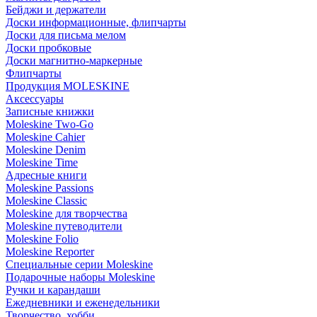
Бейджи и держатели
Доски информационные, флипчарты
Доски для письма мелом
Доски пробковые
Доски магнитно-маркерные
Флипчарты
Продукция MOLESKINE
Аксессуары
Записные книжки
Moleskine Two-Go
Moleskine Cahier
Moleskine Denim
Moleskine Time
Адресные книги
Moleskine Passions
Moleskine Classic
Moleskine для творчества
Moleskine путеводители
Moleskine Folio
Moleskine Reporter
Специальные серии Moleskine
Подарочные наборы Moleskine
Ручки и карандаши
Ежедневники и еженедельники
Творчество, хобби