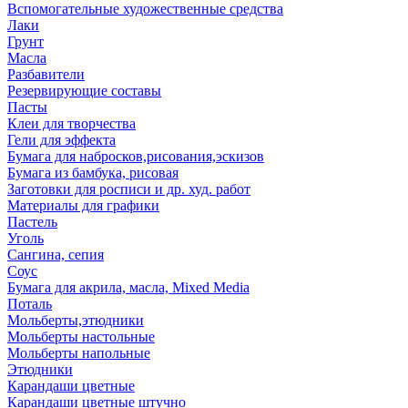
Вспомогательные художественные средства
Лаки
Грунт
Масла
Разбавители
Резервирующие составы
Пасты
Клеи для творчества
Гели для эффекта
Бумага для набросков,рисования,эскизов
Бумага из бамбука, рисовая
Заготовки для росписи и др. худ. работ
Материалы для графики
Пастель
Уголь
Сангина, сепия
Соус
Бумага для акрила, масла, Mixed Media
Поталь
Мольберты,этюдники
Мольберты настольные
Мольберты напольные
Этюдники
Карандаши цветные
Карандаши цветные штучно