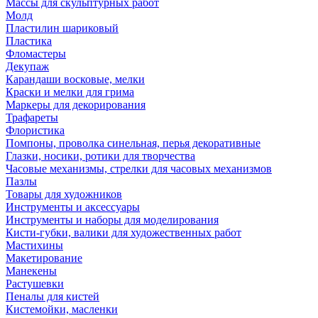
Массы для скульптурных работ
Молд
Пластилин шариковый
Пластика
Фломастеры
Декупаж
Карандаши восковые, мелки
Краски и мелки для грима
Маркеры для декорирования
Трафареты
Флористика
Помпоны, проволка синельная, перья декоративные
Глазки, носики, ротики для творчества
Часовые механизмы, стрелки для часовых механизмов
Пазлы
Товары для художников
Инструменты и аксессуары
Инструменты и наборы для моделирования
Кисти-губки, валики для художественных работ
Мастихины
Макетирование
Манекены
Растушевки
Пеналы для кистей
Кистемойки, масленки