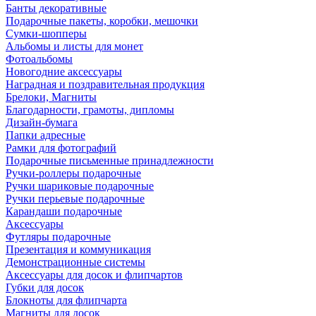
Банты декоративные
Подарочные пакеты, коробки, мешочки
Сумки-шопперы
Альбомы и листы для монет
Фотоальбомы
Новогодние аксессуары
Наградная и поздравительная продукция
Брелоки, Магниты
Благодарности, грамоты, дипломы
Дизайн-бумага
Папки адресные
Рамки для фотографий
Подарочные письменные принадлежности
Ручки-роллеры подарочные
Ручки шариковые подарочные
Ручки перьевые подарочные
Карандаши подарочные
Аксессуары
Футляры подарочные
Презентация и коммуникация
Демонстрационные системы
Аксессуары для досок и флипчартов
Губки для досок
Блокноты для флипчарта
Магниты для досок