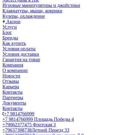
Игровые манипуляторы и джойстики
Клавиатуры, мыши, коврики
Кулеры, охлаждение
Акции
Услуги
Блог
Бренды
Как купить
Условия оплаты
Условия доставки
Гарантия на товар
Компания
О компании
Новости
Отзывы
Карьера
Контакты
Партнеры
Документы
Контакты
+7 9814766999
+7 9814766999
Площадь Победы 4
+79062377475
Флотская 3
+79637398738
Летний Проезд 33