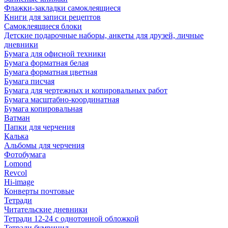
Флажки-закладки самоклеящиеся
Книги для записи рецептов
Самоклеящиеся блоки
Детские подарочные наборы, анкеты для друзей, личные
дневники
Бумага для офисной техники
Бумага форматная белая
Бумага форматная цветная
Бумага писчая
Бумага для чертежных и копировальных работ
Бумага масштабно-координатная
Бумага копировальная
Ватман
Папки для черчения
Калька
Альбомы для черчения
Фотобумага
Lomond
Revcol
Hi-image
Конверты почтовые
Тетради
Читательские дневники
Тетради 12-24 с однотонной обложкой
Тетради бумвинил