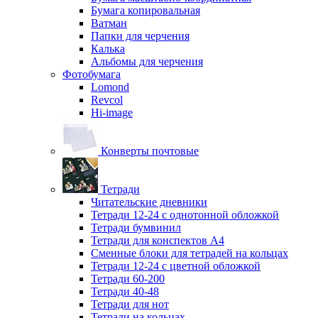
Бумага копировальная
Ватман
Папки для черчения
Калька
Альбомы для черчения
Фотобумага
Lomond
Revcol
Hi-image
Конверты почтовые
Тетради
Читательские дневники
Тетради 12-24 с однотонной обложкой
Тетради бумвинил
Тетради для конспектов А4
Сменные блоки для тетрадей на кольцах
Тетради 12-24 с цветной обложкой
Тетради 60-200
Тетради 40-48
Тетради для нот
Тетради на кольцах