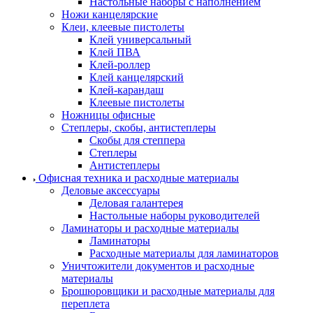
Настольные наборы с наполнением
Ножи канцелярские
Клеи, клеевые пистолеты
Клей универсальный
Клей ПВА
Клей-роллер
Клей канцелярский
Клей-карандаш
Клеевые пистолеты
Ножницы офисные
Степлеры, скобы, антистеплеры
Скобы для степпера
Степлеры
Антистеплеры
Офисная техника и расходные материалы
Деловые аксессуары
Деловая галантерея
Настольные наборы руководителей
Ламинаторы и расходные материалы
Ламинаторы
Расходные материалы для ламинаторов
Уничтожители документов и расходные
материалы
Брошюровщики и расходные материалы для
переплета