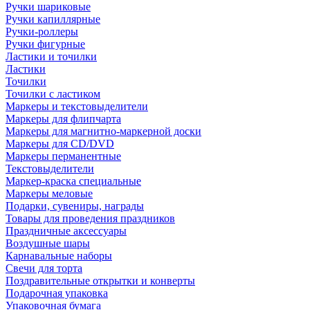
Ручки шариковые
Ручки капиллярные
Ручки-роллеры
Ручки фигурные
Ластики и точилки
Ластики
Точилки
Точилки с ластиком
Маркеры и текстовыделители
Маркеры для флипчарта
Маркеры для магнитно-маркерной доски
Маркеры для CD/DVD
Маркеры перманентные
Текстовыделители
Маркер-краска специальные
Маркеры меловые
Подарки, сувениры, награды
Товары для проведения праздников
Праздничные аксессуары
Воздушные шары
Карнавальные наборы
Свечи для торта
Поздравительные открытки и конверты
Подарочная упаковка
Упаковочная бумага