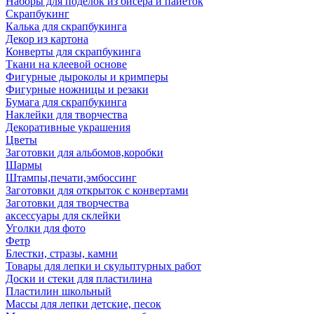
Наборы для поделок из бисера и пайеток
Скрапбукинг
Калька для скрапбукинга
Декор из картона
Конверты для скрапбукинга
Ткани на клеевой основе
Фигурные дыроколы и кримперы
Фигурные ножницы и резаки
Бумага для скрапбукинга
Наклейки для творчества
Декоративные украшения
Цветы
Заготовки для альбомов,коробки
Шармы
Штампы,печати,эмбоссинг
Заготовки для открыток с конвертами
Заготовки для творчества
аксессуары для склейки
Уголки для фото
Фетр
Блестки, стразы, камни
Товары для лепки и скульптурных работ
Доски и стеки для пластилина
Пластилин школьный
Массы для лепки детские, песок