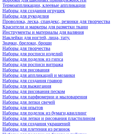
Термоаппликации, клеевые аппликации
Наборы для создания игрушек
Наборы для рукоделия
Проволока, леска, спандекс, резинки для творчества
Красители и маркеры для разметки ткани
Инструменты и материалы для валяния
Наклейки для ногтей, лица, тату.
Значки, брелоки, броши
Наборы для творчества
Наборы для росписи изделий
Наборы для поделок из гипса
Наборы для росписи витража
Наборы для рисования
Наборы для аппликаций и мозаики
Наборы для создания гравюр
Наборы для выжигания
Наборы для рисования песком
Наборы для парфюмерии и мыловарения
Наборы для лепки свечей
Наборы для опытов
Наборы для поделок из бумаги,квиллинг
Наборы для лепки и рисования пластилином
Наборы для создания украшений
Наборы для плетения из резинок