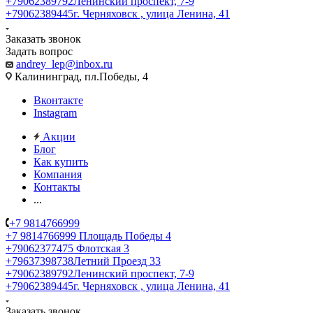
+79062389792
Ленинский проспект, 7-9
+79062389445
г. Черняховск , улица Ленина, 41
Заказать звонок
Задать вопрос
andrey_lep@inbox.ru
Калининград, пл.Победы, 4
Вконтакте
Instagram
Акции
Блог
Как купить
Компания
Контакты
...
+7 9814766999
+7 9814766999
Площадь Победы 4
+79062377475
Флотская 3
+79637398738
Летний Проезд 33
+79062389792
Ленинский проспект, 7-9
+79062389445
г. Черняховск , улица Ленина, 41
Заказать звонок