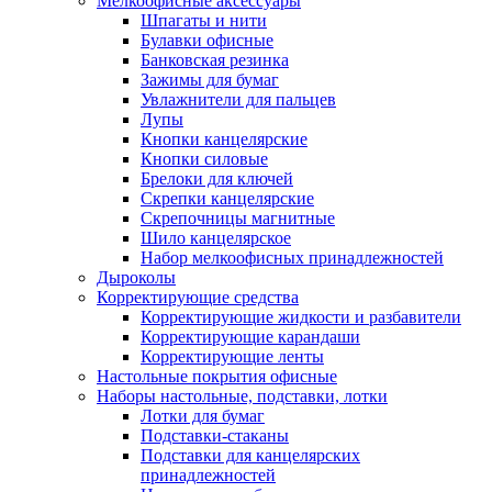
Мелкоофисные аксессуары
Шпагаты и нити
Булавки офисные
Банковская резинка
Зажимы для бумаг
Увлажнители для пальцев
Лупы
Кнопки канцелярские
Кнопки силовые
Брелоки для ключей
Скрепки канцелярские
Скрепочницы магнитные
Шило канцелярское
Набор мелкоофисных принадлежностей
Дыроколы
Корректирующие средства
Корректирующие жидкости и разбавители
Корректирующие карандаши
Корректирующие ленты
Настольные покрытия офисные
Наборы настольные, подставки, лотки
Лотки для бумаг
Подставки-стаканы
Подставки для канцелярских
принадлежностей