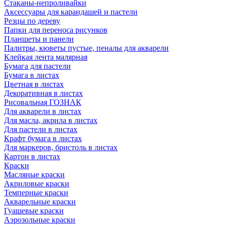
Стаканы-непроливайки
Аксессуары для карандашей и пастели
Резцы по дереву
Папки для переноса рисунков
Планшеты и панели
Палитры, кюветы пустые, пеналы для акварели
Клейкая лента малярная
Бумага для пастели
Бумага в листах
Цветная в листах
Декоративная в листах
Рисовальная ГОЗНАК
Для акварели в листах
Для масла, акрила в листах
Для пастели в листах
Крафт бумага в листах
Для маркеров, бристоль в листах
Картон в листах
Краски
Масляные краски
Акриловые краски
Темперные краски
Акварельные краски
Гуашевые краски
Аэрозольные краски