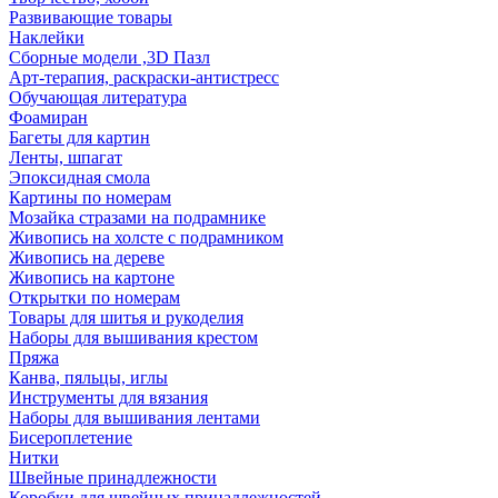
Развивающие товары
Наклейки
Сборные модели ,3D Пазл
Арт-терапия, раскраски-антистресс
Обучающая литература
Фоамиран
Багеты для картин
Ленты, шпагат
Эпоксидная смола
Картины по номерам
Мозайка стразами на подрамнике
Живопись на холсте с подрамником
Живопись на дереве
Живопись на картоне
Открытки по номерам
Товары для шитья и рукоделия
Наборы для вышивания крестом
Пряжа
Канва, пяльцы, иглы
Инструменты для вязания
Наборы для вышивания лентами
Бисероплетение
Нитки
Швейные принадлежности
Коробки для швейных принадлежностей