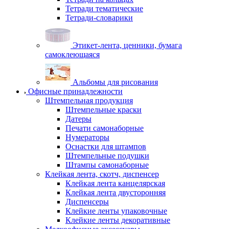
Тетради тематические
Тетради-словарики
Этикет-лента, ценники, бумага
самоклеющаяся
Альбомы для рисования
Офисные принадлежности
Штемпельная продукция
Штемпельные краски
Датеры
Печати самонаборные
Нумераторы
Оснастки для штампов
Штемпельные подушки
Штампы самонаборные
Клейкая лента, скотч, диспенсер
Клейкая лента канцелярская
Клейкая лента двусторонняя
Диспенсеры
Клейкие ленты упаковочные
Клейкие ленты декоративные