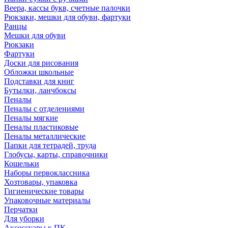
Веера, кассы букв, счетные палочки
Рюкзаки, мешки для обуви, фартуки
Ранцы
Мешки для обуви
Рюкзаки
Фартуки
Доски для рисования
Обложки школьные
Подставки для книг
Бутылки, ланчбоксы
Пеналы
Пеналы с отделениями
Пеналы мягкие
Пеналы пластиковые
Пеналы металлические
Папки для тетрадей, труда
Глобусы, карты, справочники
Кошельки
Наборы первоклассника
Хозтовары, упаковка
Гигиенические товары
Упаковочные материалы
Перчатки
Для уборки
Аксессуары к ПК