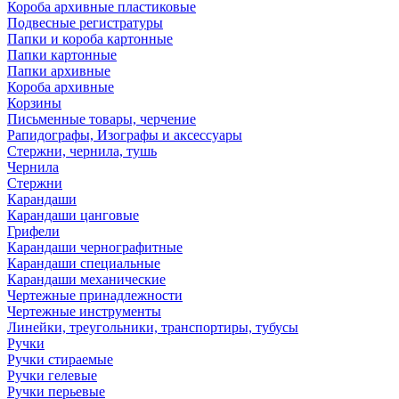
Короба архивные пластиковые
Подвесные регистратуры
Папки и короба картонные
Папки картонные
Папки архивные
Короба архивные
Корзины
Письменные товары, черчение
Рапидографы, Изографы и аксессуары
Стержни, чернила, тушь
Чернила
Стержни
Карандаши
Карандаши цанговые
Грифели
Карандаши чернографитные
Карандаши специальные
Карандаши механические
Чертежные принадлежности
Чертежные инструменты
Линейки, треугольники, транспортиры, тубусы
Ручки
Ручки стираемые
Ручки гелевые
Ручки перьевые