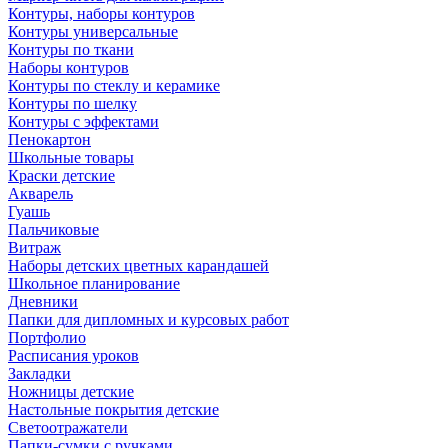
Контуры, наборы контуров
Контуры универсальные
Контуры по ткани
Наборы контуров
Контуры по стеклу и керамике
Контуры по шелку
Контуры с эффектами
Пенокартон
Школьные товары
Краски детские
Акварель
Гуашь
Пальчиковые
Витраж
Наборы детских цветных карандашей
Школьное планирование
Дневники
Папки для дипломных и курсовых работ
Портфолио
Расписания уроков
Закладки
Ножницы детские
Настольные покрытия детские
Светоотражатели
Папки-сумки с ручками