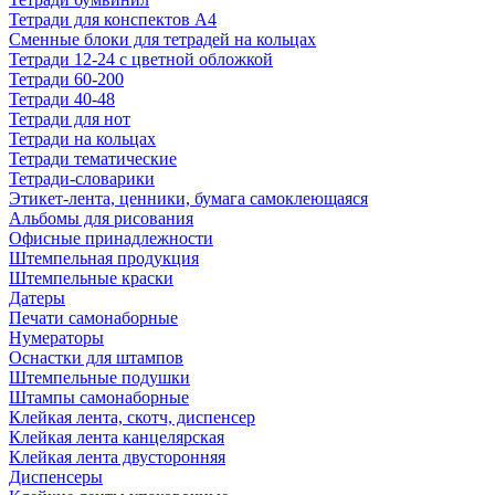
Тетради для конспектов А4
Сменные блоки для тетрадей на кольцах
Тетради 12-24 с цветной обложкой
Тетради 60-200
Тетради 40-48
Тетради для нот
Тетради на кольцах
Тетради тематические
Тетради-словарики
Этикет-лента, ценники, бумага самоклеющаяся
Альбомы для рисования
Офисные принадлежности
Штемпельная продукция
Штемпельные краски
Датеры
Печати самонаборные
Нумераторы
Оснастки для штампов
Штемпельные подушки
Штампы самонаборные
Клейкая лента, скотч, диспенсер
Клейкая лента канцелярская
Клейкая лента двусторонняя
Диспенсеры