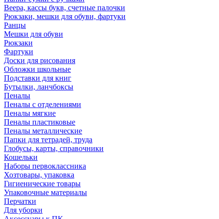
Веера, кассы букв, счетные палочки
Рюкзаки, мешки для обуви, фартуки
Ранцы
Мешки для обуви
Рюкзаки
Фартуки
Доски для рисования
Обложки школьные
Подставки для книг
Бутылки, ланчбоксы
Пеналы
Пеналы с отделениями
Пеналы мягкие
Пеналы пластиковые
Пеналы металлические
Папки для тетрадей, труда
Глобусы, карты, справочники
Кошельки
Наборы первоклассника
Хозтовары, упаковка
Гигиенические товары
Упаковочные материалы
Перчатки
Для уборки
Аксессуары к ПК