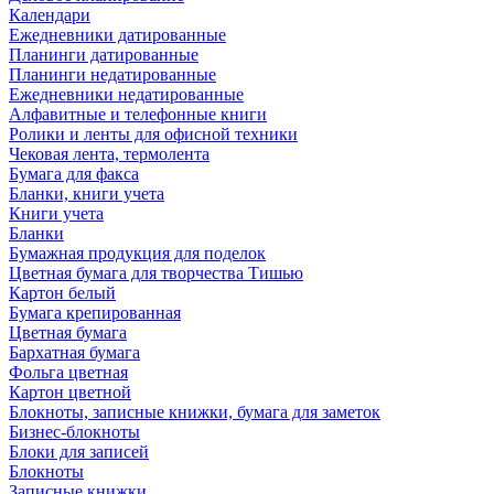
Календари
Ежедневники датированные
Планинги датированные
Планинги недатированные
Ежедневники недатированные
Алфавитные и телефонные книги
Ролики и ленты для офисной техники
Чековая лента, термолента
Бумага для факса
Бланки, книги учета
Книги учета
Бланки
Бумажная продукция для поделок
Цветная бумага для творчества Тишью
Картон белый
Бумага крепированная
Цветная бумага
Бархатная бумага
Фольга цветная
Картон цветной
Блокноты, записные книжки, бумага для заметок
Бизнес-блокноты
Блоки для записей
Блокноты
Записные книжки