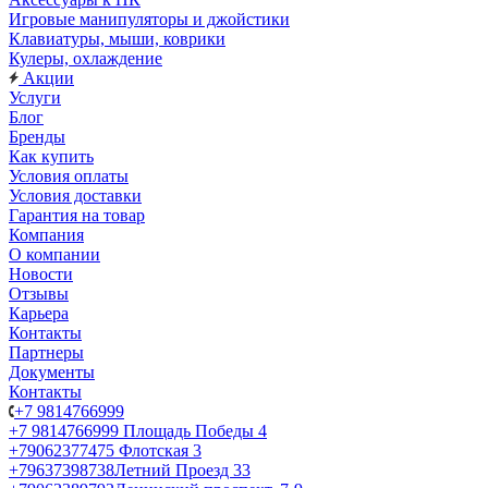
Игровые манипуляторы и джойстики
Клавиатуры, мыши, коврики
Кулеры, охлаждение
Акции
Услуги
Блог
Бренды
Как купить
Условия оплаты
Условия доставки
Гарантия на товар
Компания
О компании
Новости
Отзывы
Карьера
Контакты
Партнеры
Документы
Контакты
+7 9814766999
+7 9814766999
Площадь Победы 4
+79062377475
Флотская 3
+79637398738
Летний Проезд 33