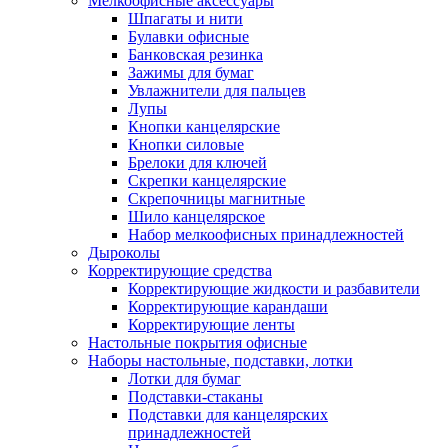
Мелкоофисные аксессуары
Шпагаты и нити
Булавки офисные
Банковская резинка
Зажимы для бумаг
Увлажнители для пальцев
Лупы
Кнопки канцелярские
Кнопки силовые
Брелоки для ключей
Скрепки канцелярские
Скрепочницы магнитные
Шило канцелярское
Набор мелкоофисных принадлежностей
Дыроколы
Корректирующие средства
Корректирующие жидкости и разбавители
Корректирующие карандаши
Корректирующие ленты
Настольные покрытия офисные
Наборы настольные, подставки, лотки
Лотки для бумаг
Подставки-стаканы
Подставки для канцелярских
принадлежностей