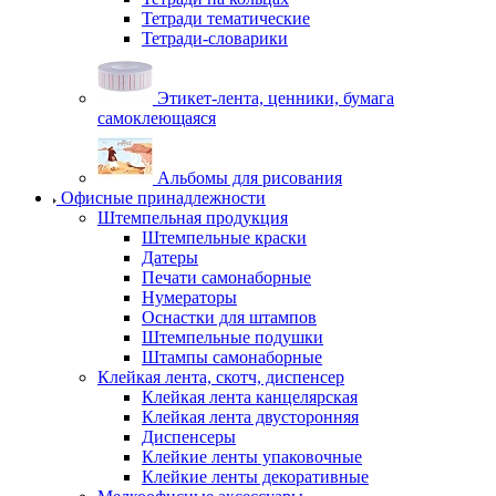
Тетради тематические
Тетради-словарики
Этикет-лента, ценники, бумага
самоклеющаяся
Альбомы для рисования
Офисные принадлежности
Штемпельная продукция
Штемпельные краски
Датеры
Печати самонаборные
Нумераторы
Оснастки для штампов
Штемпельные подушки
Штампы самонаборные
Клейкая лента, скотч, диспенсер
Клейкая лента канцелярская
Клейкая лента двусторонняя
Диспенсеры
Клейкие ленты упаковочные
Клейкие ленты декоративные