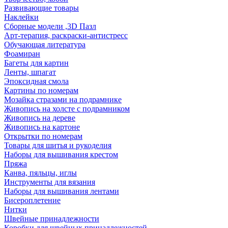
Развивающие товары
Наклейки
Сборные модели ,3D Пазл
Арт-терапия, раскраски-антистресс
Обучающая литература
Фоамиран
Багеты для картин
Ленты, шпагат
Эпоксидная смола
Картины по номерам
Мозайка стразами на подрамнике
Живопись на холсте с подрамником
Живопись на дереве
Живопись на картоне
Открытки по номерам
Товары для шитья и рукоделия
Наборы для вышивания крестом
Пряжа
Канва, пяльцы, иглы
Инструменты для вязания
Наборы для вышивания лентами
Бисероплетение
Нитки
Швейные принадлежности
Коробки для швейных принадлежностей