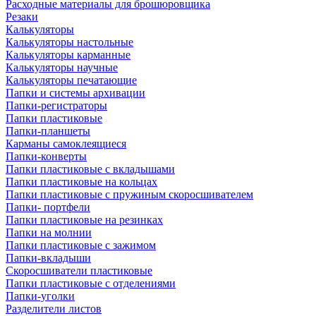
Расходные материалы для брошюровщика
Резаки
Калькуляторы
Калькуляторы настольные
Калькуляторы карманные
Калькуляторы научные
Калькуляторы печатающие
Папки и системы архивации
Папки-регистраторы
Папки пластиковые
Папки-планшеты
Карманы самоклеящиеся
Папки-конверты
Папки пластиковые с вкладышами
Папки пластиковые на кольцах
Папки пластиковые с пружиным скоросшивателем
Папки- портфели
Папки пластиковые на резинках
Папки на молнии
Папки пластиковые с зажимом
Папки-вкладыши
Скоросшиватели пластиковые
Папки пластиковые с отделениями
Папки-уголки
Разделители листов