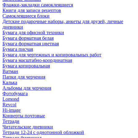
Флажки-закладки самоклеящиеся
Книги для записи рецептов
Самоклеящиеся блоки
Детские подарочные наборы, анкеты для друзей, личные
дневники
Бумага для офисной техники
Бумага форматная белая
Бумага форматная цветная
Бумага писчая
Бумага для чертежных и копировальных работ
Бумага масштабно-координатная
Бумага копировальная
Ватман
Папки для черчения
Калька
Альбомы для черчения
Фотобумага
Lomond
Revcol
Hi-image
Конверты почтовые
Тетради
Читательские дневники
Тетради 12-24 с однотонной обложкой
Тетради бумвинил