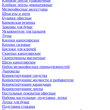
Клейкие ленты упаковочные
Клейкие ленты декоративные
Мелкоофисные аксессуары
Шпагаты и нити
Булавки офисные
Банковская резинка
Зажимы для бумаг
Увлажнители для пальцев
Лупы
Кнопки канцелярские
Кнопки силовые
Брелоки для ключей
Скрепки канцелярские
Скрепочницы магнитные
Шило канцелярское
Набор мелкоофисных принадлежностей
Дыроколы
Корректирующие средства
Корректирующие жидкости и разбавители
Корректирующие карандаши
Корректирующие ленты
Настольные покрытия офисные
Наборы настольные, подставки, лотки
Лотки для бумаг
Подставки-стаканы