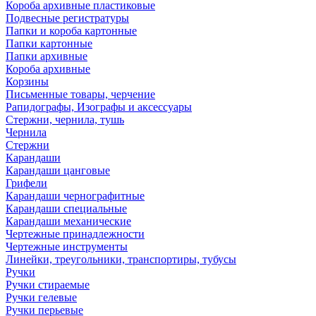
Короба архивные пластиковые
Подвесные регистратуры
Папки и короба картонные
Папки картонные
Папки архивные
Короба архивные
Корзины
Письменные товары, черчение
Рапидографы, Изографы и аксессуары
Стержни, чернила, тушь
Чернила
Стержни
Карандаши
Карандаши цанговые
Грифели
Карандаши чернографитные
Карандаши специальные
Карандаши механические
Чертежные принадлежности
Чертежные инструменты
Линейки, треугольники, транспортиры, тубусы
Ручки
Ручки стираемые
Ручки гелевые
Ручки перьевые