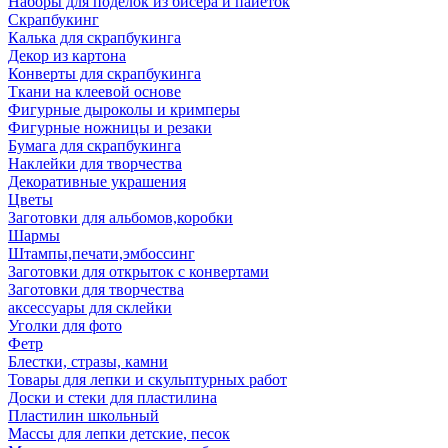
Наборы для поделок из бисера и пайеток
Скрапбукинг
Калька для скрапбукинга
Декор из картона
Конверты для скрапбукинга
Ткани на клеевой основе
Фигурные дыроколы и кримперы
Фигурные ножницы и резаки
Бумага для скрапбукинга
Наклейки для творчества
Декоративные украшения
Цветы
Заготовки для альбомов,коробки
Шармы
Штампы,печати,эмбоссинг
Заготовки для открыток с конвертами
Заготовки для творчества
аксессуары для склейки
Уголки для фото
Фетр
Блестки, стразы, камни
Товары для лепки и скульптурных работ
Доски и стеки для пластилина
Пластилин школьный
Массы для лепки детские, песок