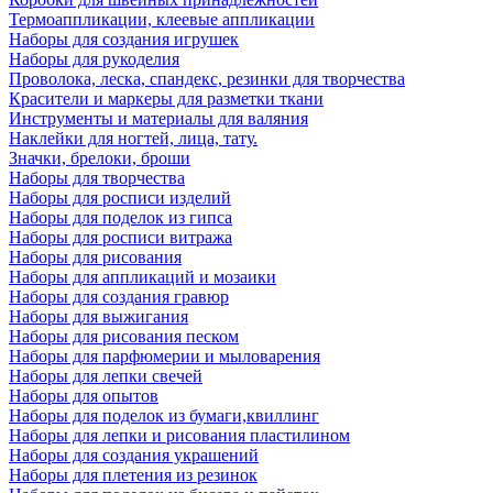
Термоаппликации, клеевые аппликации
Наборы для создания игрушек
Наборы для рукоделия
Проволока, леска, спандекс, резинки для творчества
Красители и маркеры для разметки ткани
Инструменты и материалы для валяния
Наклейки для ногтей, лица, тату.
Значки, брелоки, броши
Наборы для творчества
Наборы для росписи изделий
Наборы для поделок из гипса
Наборы для росписи витража
Наборы для рисования
Наборы для аппликаций и мозаики
Наборы для создания гравюр
Наборы для выжигания
Наборы для рисования песком
Наборы для парфюмерии и мыловарения
Наборы для лепки свечей
Наборы для опытов
Наборы для поделок из бумаги,квиллинг
Наборы для лепки и рисования пластилином
Наборы для создания украшений
Наборы для плетения из резинок