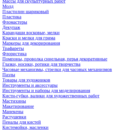
Массы для скульптурных работ
Молд
Пластилин шариковый
Пластика
Фломастеры
Декупаж
Карандаши восковые, мелки
Краски и мелки для грима
Маркеры для декорирования
Трафареты
Флористика
Помпоны, проволка синельная, перья декоративные
Глазки, носики, ротики для творчества
Часовые механизмы, стрелки для часовых механизмов
Пазлы
Товары для художников
Инструменты и аксессуары
Инструменты и наборы для моделирования
Кисти-губки, валики для художественных работ
Мастихины
Макетирование
Манекены
Растушевки
Пеналы для кистей
Кистемойки, масленки