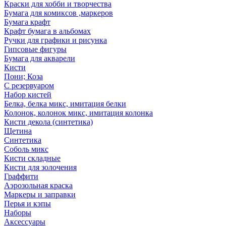
Краски для хобби и творчества
Бумага для комиксов ,маркеров
Бумага крафт
Крафт бумага в альбомах
Ручки для графики и рисунка
Гипсовые фигуры
Бумага для акварели
Кисти
Пони; Коза
С резервуаром
Набор кистей
Белка, белка микс, имитация белки
Колонок, колонок микс, имитация колонка
Кисти декола (синтетика)
Щетина
Синтетика
Соболь микс
Кисти складные
Кисти для золочения
Граффити
Аэрозольная краска
Маркеры и заправки
Перья и кэпы
Наборы
Аксессуары