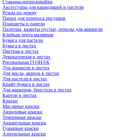
Стаканы-непроливайки
Аксессуары для карандашей и пастели
Резцы по дереву
Папки для переноса рисунков
Планшеты и панели
Палитры, кюветы пустые, пеналы для акварели
Клейкая лента малярная
Бумага для пастели
Бумага в листах
Цветная в листах
Декоративная в листах
Рисовальная ГОЗНАК
Для акварели в листах
Для масла, акрила в листах
Для пастели в листах
Крафт бумага в листах
Для маркеров, бристоль в листах
Картон в листах
Краски
Масляные краски
Акриловые краски
Темперные краски
Акварельные краски
Гуашевые краски
Аэрозольные краски