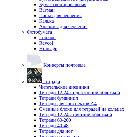
Бумага копировальная
Ватман
Папки для черчения
Калька
Альбомы для черчения
Фотобумага
Lomond
Revcol
Hi-image
Конверты почтовые
Тетради
Читательские дневники
Тетради 12-24 с однотонной обложкой
Тетради бумвинил
Тетради для конспектов А4
Сменные блоки для тетрадей на кольцах
Тетради 12-24 с цветной обложкой
Тетради 60-200
Тетради 40-48
Тетради для нот
Тетради на кольцах