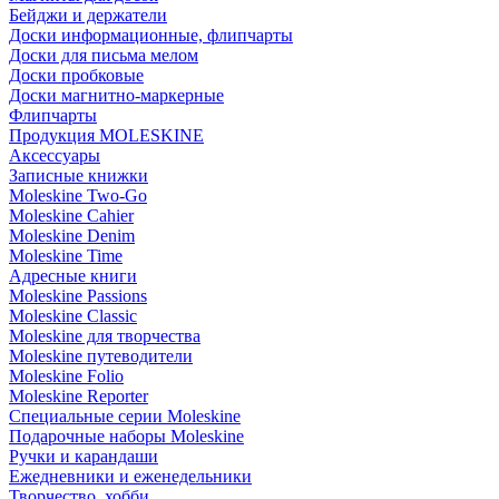
Бейджи и держатели
Доски информационные, флипчарты
Доски для письма мелом
Доски пробковые
Доски магнитно-маркерные
Флипчарты
Продукция MOLESKINE
Аксессуары
Записные книжки
Moleskine Two-Go
Moleskine Cahier
Moleskine Denim
Moleskine Time
Адресные книги
Moleskine Passions
Moleskine Classic
Moleskine для творчества
Moleskine путеводители
Moleskine Folio
Moleskine Reporter
Специальные серии Moleskine
Подарочные наборы Moleskine
Ручки и карандаши
Ежедневники и еженедельники
Творчество, хобби