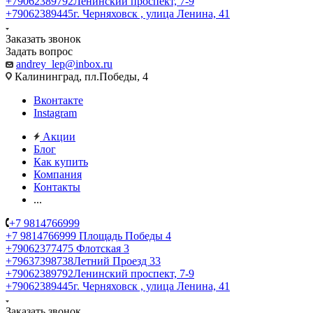
+79062389792
Ленинский проспект, 7-9
+79062389445
г. Черняховск , улица Ленина, 41
Заказать звонок
Задать вопрос
andrey_lep@inbox.ru
Калининград, пл.Победы, 4
Вконтакте
Instagram
Акции
Блог
Как купить
Компания
Контакты
...
+7 9814766999
+7 9814766999
Площадь Победы 4
+79062377475
Флотская 3
+79637398738
Летний Проезд 33
+79062389792
Ленинский проспект, 7-9
+79062389445
г. Черняховск , улица Ленина, 41
Заказать звонок