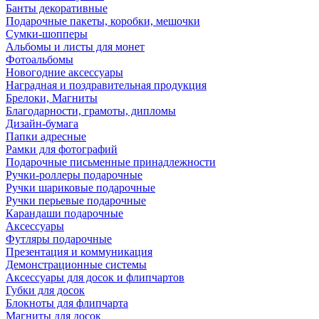
Банты декоративные
Подарочные пакеты, коробки, мешочки
Сумки-шопперы
Альбомы и листы для монет
Фотоальбомы
Новогодние аксессуары
Наградная и поздравительная продукция
Брелоки, Магниты
Благодарности, грамоты, дипломы
Дизайн-бумага
Папки адресные
Рамки для фотографий
Подарочные письменные принадлежности
Ручки-роллеры подарочные
Ручки шариковые подарочные
Ручки перьевые подарочные
Карандаши подарочные
Аксессуары
Футляры подарочные
Презентация и коммуникация
Демонстрационные системы
Аксессуары для досок и флипчартов
Губки для досок
Блокноты для флипчарта
Магниты для досок