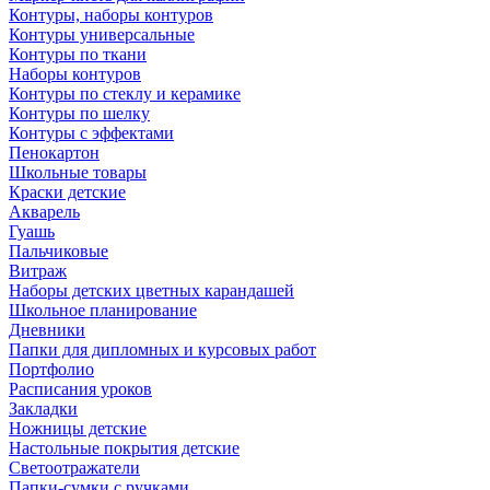
Контуры, наборы контуров
Контуры универсальные
Контуры по ткани
Наборы контуров
Контуры по стеклу и керамике
Контуры по шелку
Контуры с эффектами
Пенокартон
Школьные товары
Краски детские
Акварель
Гуашь
Пальчиковые
Витраж
Наборы детских цветных карандашей
Школьное планирование
Дневники
Папки для дипломных и курсовых работ
Портфолио
Расписания уроков
Закладки
Ножницы детские
Настольные покрытия детские
Светоотражатели
Папки-сумки с ручками