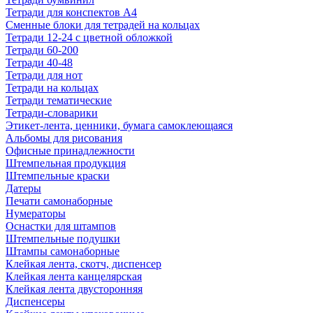
Тетради для конспектов А4
Сменные блоки для тетрадей на кольцах
Тетради 12-24 с цветной обложкой
Тетради 60-200
Тетради 40-48
Тетради для нот
Тетради на кольцах
Тетради тематические
Тетради-словарики
Этикет-лента, ценники, бумага самоклеющаяся
Альбомы для рисования
Офисные принадлежности
Штемпельная продукция
Штемпельные краски
Датеры
Печати самонаборные
Нумераторы
Оснастки для штампов
Штемпельные подушки
Штампы самонаборные
Клейкая лента, скотч, диспенсер
Клейкая лента канцелярская
Клейкая лента двусторонняя
Диспенсеры