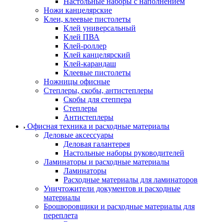
Настольные наборы с наполнением
Ножи канцелярские
Клеи, клеевые пистолеты
Клей универсальный
Клей ПВА
Клей-роллер
Клей канцелярский
Клей-карандаш
Клеевые пистолеты
Ножницы офисные
Степлеры, скобы, антистеплеры
Скобы для степпера
Степлеры
Антистеплеры
Офисная техника и расходные материалы
Деловые аксессуары
Деловая галантерея
Настольные наборы руководителей
Ламинаторы и расходные материалы
Ламинаторы
Расходные материалы для ламинаторов
Уничтожители документов и расходные
материалы
Брошюровщики и расходные материалы для
переплета