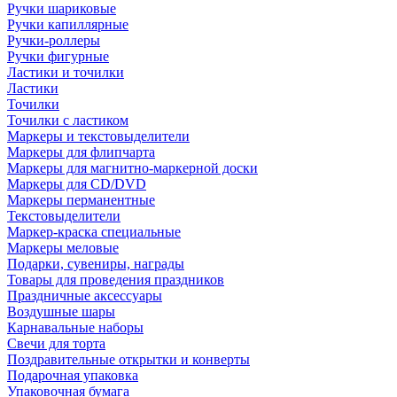
Ручки шариковые
Ручки капиллярные
Ручки-роллеры
Ручки фигурные
Ластики и точилки
Ластики
Точилки
Точилки с ластиком
Маркеры и текстовыделители
Маркеры для флипчарта
Маркеры для магнитно-маркерной доски
Маркеры для CD/DVD
Маркеры перманентные
Текстовыделители
Маркер-краска специальные
Маркеры меловые
Подарки, сувениры, награды
Товары для проведения праздников
Праздничные аксессуары
Воздушные шары
Карнавальные наборы
Свечи для торта
Поздравительные открытки и конверты
Подарочная упаковка
Упаковочная бумага