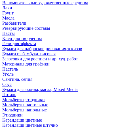
Вспомогательные художественные средства
Лаки
Грунт
Масла
Разбавители
Резервирующие составы
Пасты
Клеи для творчества
Гели для эффекта
Бумага для набросков,рисования,эскизов
Бумага из бамбука, рисовая
Заготовки для росписи и др. худ. работ
Материалы для графики
Пастель
Уголь
Сангина, сепия
Соус
Бумага для акрила, масла, Mixed Media
Поталь
Мольберты,этюдники
Мольберты настольные
Мольберты напольные
Этюдники
Карандаши цветные
Карандаши цветные штучно