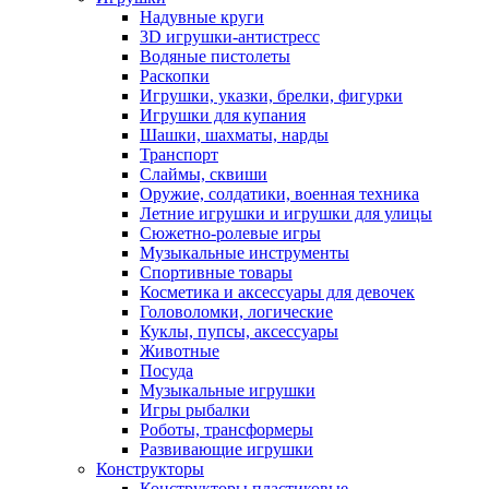
Надувные круги
3D игрушки-антистресс
Водяные пистолеты
Раскопки
Игрушки, указки, брелки, фигурки
Игрушки для купания
Шашки, шахматы, нарды
Транспорт
Слаймы, сквиши
Оружие, солдатики, военная техника
Летние игрушки и игрушки для улицы
Сюжетно-ролевые игры
Музыкальные инструменты
Спортивные товары
Косметика и аксессуары для девочек
Головоломки, логические
Куклы, пупсы, аксессуары
Животные
Посуда
Музыкальные игрушки
Игры рыбалки
Роботы, трансформеры
Развивающие игрушки
Конструкторы
Конструкторы пластиковые