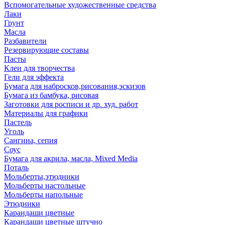
Вспомогательные художественные средства
Лаки
Грунт
Масла
Разбавители
Резервирующие составы
Пасты
Клеи для творчества
Гели для эффекта
Бумага для набросков,рисования,эскизов
Бумага из бамбука, рисовая
Заготовки для росписи и др. худ. работ
Материалы для графики
Пастель
Уголь
Сангина, сепия
Соус
Бумага для акрила, масла, Mixed Media
Поталь
Мольберты,этюдники
Мольберты настольные
Мольберты напольные
Этюдники
Карандаши цветные
Карандаши цветные штучно