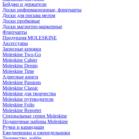
Бейджи и держатели
Доски информационные, флипчарты
Доски для письма мелом
Доски пробковые
Доски магнитно-маркерные
Флипчарты
Продукция MOLESKINE
Аксессуары
Записные книжки
Moleskine Two-Go
Moleskine Cahier
Moleskine Denim
Moleskine Time
Адресные книги
Moleskine Passions
Moleskine Classic
Moleskine для творчества
Moleskine путеводители
Moleskine Folio
Moleskine Reporter
Специальные серии Moleskine
Подарочные наборы Moleskine
Ручки и карандаши
Ежедневники и еженедельники
Творчество, хобби