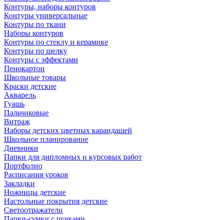
Контуры, наборы контуров
Контуры универсальные
Контуры по ткани
Наборы контуров
Контуры по стеклу и керамике
Контуры по шелку
Контуры с эффектами
Пенокартон
Школьные товары
Краски детские
Акварель
Гуашь
Пальчиковые
Витраж
Наборы детских цветных карандашей
Школьное планирование
Дневники
Папки для дипломных и курсовых работ
Портфолио
Расписания уроков
Закладки
Ножницы детские
Настольные покрытия детские
Светоотражатели
Папки-сумки с ручками