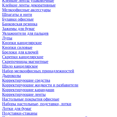
Клейкие ленты упаковочные
Клейкие ленты декоративные
Мелкоофисные аксессуары
Шпагаты и нити
Булавки офисные
Банковская резинка
Зажимы для бумаг
Увлажнители для пальцев
Лупы
Кнопки канцелярские
Кнопки силовые
Брелоки для ключей
Скрепки канцелярские
Скрепочницы магнитные
Шило канцелярское
Набор мелкоофисных принадлежностей
Дыроколы
Корректирующие средства
Корректирующие жидкости и разбавители
Корректирующие карандаши
Корректирующие ленты
Настольные покрытия офисные
Наборы настольные, подставки, лотки
Лотки для бумаг
Подставки-стаканы