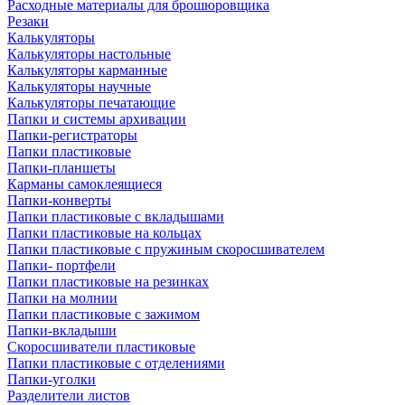
Расходные материалы для брошюровщика
Резаки
Калькуляторы
Калькуляторы настольные
Калькуляторы карманные
Калькуляторы научные
Калькуляторы печатающие
Папки и системы архивации
Папки-регистраторы
Папки пластиковые
Папки-планшеты
Карманы самоклеящиеся
Папки-конверты
Папки пластиковые с вкладышами
Папки пластиковые на кольцах
Папки пластиковые с пружиным скоросшивателем
Папки- портфели
Папки пластиковые на резинках
Папки на молнии
Папки пластиковые с зажимом
Папки-вкладыши
Скоросшиватели пластиковые
Папки пластиковые с отделениями
Папки-уголки
Разделители листов