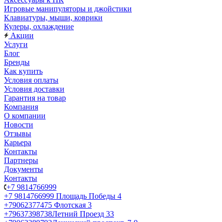
Игровые манипуляторы и джойстики
Клавиатуры, мыши, коврики
Кулеры, охлаждение
Акции
Услуги
Блог
Бренды
Как купить
Условия оплаты
Условия доставки
Гарантия на товар
Компания
О компании
Новости
Отзывы
Карьера
Контакты
Партнеры
Документы
Контакты
+7 9814766999
+7 9814766999
Площадь Победы 4
+79062377475
Флотская 3
+79637398738
Летний Проезд 33