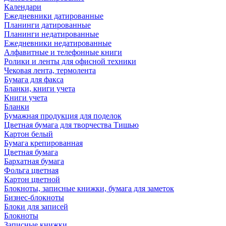
Календари
Ежедневники датированные
Планинги датированные
Планинги недатированные
Ежедневники недатированные
Алфавитные и телефонные книги
Ролики и ленты для офисной техники
Чековая лента, термолента
Бумага для факса
Бланки, книги учета
Книги учета
Бланки
Бумажная продукция для поделок
Цветная бумага для творчества Тишью
Картон белый
Бумага крепированная
Цветная бумага
Бархатная бумага
Фольга цветная
Картон цветной
Блокноты, записные книжки, бумага для заметок
Бизнес-блокноты
Блоки для записей
Блокноты
Записные книжки