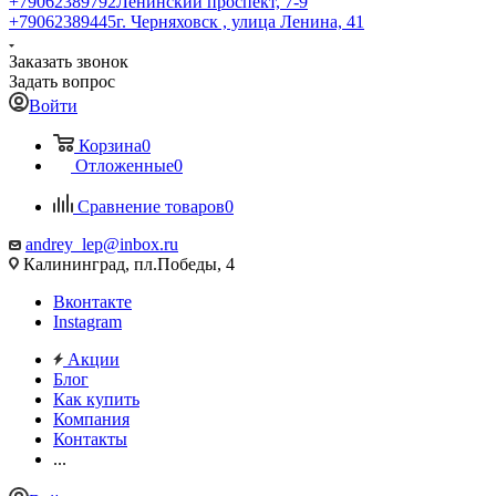
+79062389792
Ленинский проспект, 7-9
+79062389445
г. Черняховск , улица Ленина, 41
Заказать звонок
Задать вопрос
Войти
Корзина
0
Отложенные
0
Сравнение товаров
0
andrey_lep@inbox.ru
Калининград, пл.Победы, 4
Вконтакте
Instagram
Акции
Блог
Как купить
Компания
Контакты
...