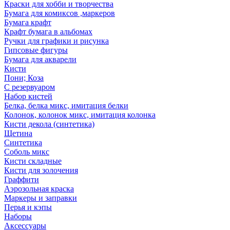
Краски для хобби и творчества
Бумага для комиксов ,маркеров
Бумага крафт
Крафт бумага в альбомах
Ручки для графики и рисунка
Гипсовые фигуры
Бумага для акварели
Кисти
Пони; Коза
С резервуаром
Набор кистей
Белка, белка микс, имитация белки
Колонок, колонок микс, имитация колонка
Кисти декола (синтетика)
Щетина
Синтетика
Соболь микс
Кисти складные
Кисти для золочения
Граффити
Аэрозольная краска
Маркеры и заправки
Перья и кэпы
Наборы
Аксессуары