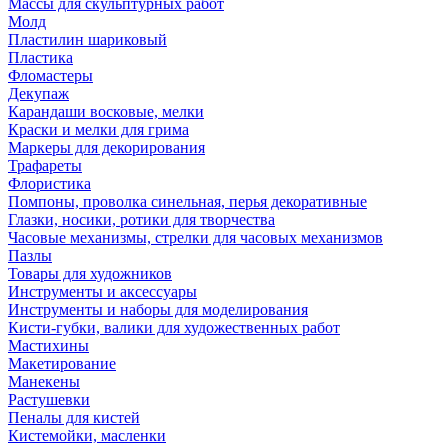
Массы для скульптурных работ
Молд
Пластилин шариковый
Пластика
Фломастеры
Декупаж
Карандаши восковые, мелки
Краски и мелки для грима
Маркеры для декорирования
Трафареты
Флористика
Помпоны, проволка синельная, перья декоративные
Глазки, носики, ротики для творчества
Часовые механизмы, стрелки для часовых механизмов
Пазлы
Товары для художников
Инструменты и аксессуары
Инструменты и наборы для моделирования
Кисти-губки, валики для художественных работ
Мастихины
Макетирование
Манекены
Растушевки
Пеналы для кистей
Кистемойки, масленки