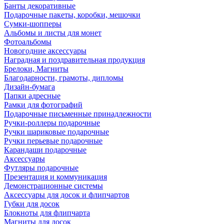
Банты декоративные
Подарочные пакеты, коробки, мешочки
Сумки-шопперы
Альбомы и листы для монет
Фотоальбомы
Новогодние аксессуары
Наградная и поздравительная продукция
Брелоки, Магниты
Благодарности, грамоты, дипломы
Дизайн-бумага
Папки адресные
Рамки для фотографий
Подарочные письменные принадлежности
Ручки-роллеры подарочные
Ручки шариковые подарочные
Ручки перьевые подарочные
Карандаши подарочные
Аксессуары
Футляры подарочные
Презентация и коммуникация
Демонстрационные системы
Аксессуары для досок и флипчартов
Губки для досок
Блокноты для флипчарта
Магниты для досок