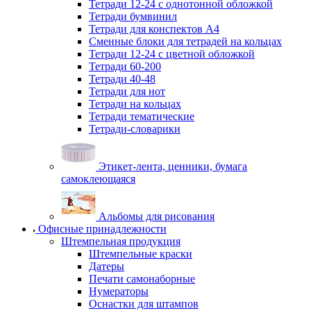
Тетради 12-24 с однотонной обложкой
Тетради бумвинил
Тетради для конспектов А4
Сменные блоки для тетрадей на кольцах
Тетради 12-24 с цветной обложкой
Тетради 60-200
Тетради 40-48
Тетради для нот
Тетради на кольцах
Тетради тематические
Тетради-словарики
Этикет-лента, ценники, бумага
самоклеющаяся
Альбомы для рисования
Офисные принадлежности
Штемпельная продукция
Штемпельные краски
Датеры
Печати самонаборные
Нумераторы
Оснастки для штампов