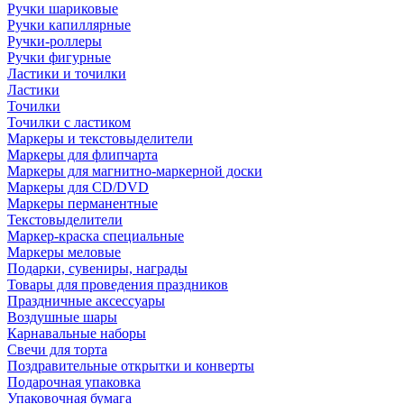
Ручки шариковые
Ручки капиллярные
Ручки-роллеры
Ручки фигурные
Ластики и точилки
Ластики
Точилки
Точилки с ластиком
Маркеры и текстовыделители
Маркеры для флипчарта
Маркеры для магнитно-маркерной доски
Маркеры для CD/DVD
Маркеры перманентные
Текстовыделители
Маркер-краска специальные
Маркеры меловые
Подарки, сувениры, награды
Товары для проведения праздников
Праздничные аксессуары
Воздушные шары
Карнавальные наборы
Свечи для торта
Поздравительные открытки и конверты
Подарочная упаковка
Упаковочная бумага