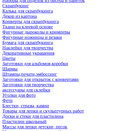
Наборы для поделок из бисера и пайеток
Скрапбукинг
Калька для скрапбукинга
Декор из картона
Конверты для скрапбукинга
Ткани на клеевой основе
Фигурные дыроколы и кримперы
Фигурные ножницы и резаки
Бумага для скрапбукинга
Наклейки для творчества
Декоративные украшения
Цветы
Заготовки для альбомов,коробки
Шармы
Штампы,печати,эмбоссинг
Заготовки для открыток с конвертами
Заготовки для творчества
аксессуары для склейки
Уголки для фото
Фетр
Блестки, стразы, камни
Товары для лепки и скульптурных работ
Доски и стеки для пластилина
Пластилин школьный
Массы для лепки детские, песок