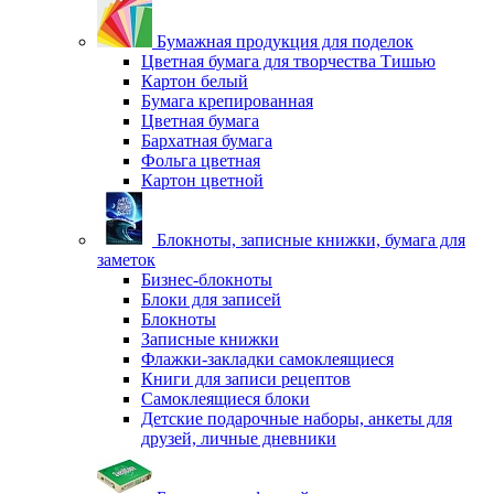
Бумажная продукция для поделок
Цветная бумага для творчества Тишью
Картон белый
Бумага крепированная
Цветная бумага
Бархатная бумага
Фольга цветная
Картон цветной
Блокноты, записные книжки, бумага для
заметок
Бизнес-блокноты
Блоки для записей
Блокноты
Записные книжки
Флажки-закладки самоклеящиеся
Книги для записи рецептов
Самоклеящиеся блоки
Детские подарочные наборы, анкеты для
друзей, личные дневники