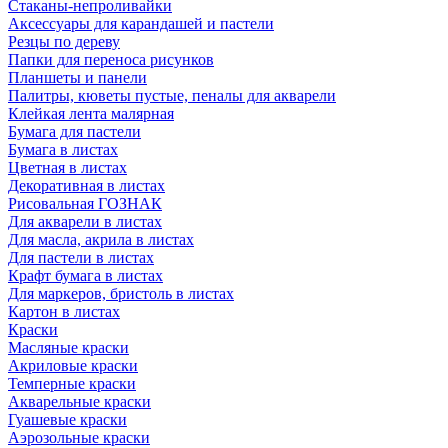
Стаканы-непроливайки
Аксессуары для карандашей и пастели
Резцы по дереву
Папки для переноса рисунков
Планшеты и панели
Палитры, кюветы пустые, пеналы для акварели
Клейкая лента малярная
Бумага для пастели
Бумага в листах
Цветная в листах
Декоративная в листах
Рисовальная ГОЗНАК
Для акварели в листах
Для масла, акрила в листах
Для пастели в листах
Крафт бумага в листах
Для маркеров, бристоль в листах
Картон в листах
Краски
Масляные краски
Акриловые краски
Темперные краски
Акварельные краски
Гуашевые краски
Аэрозольные краски