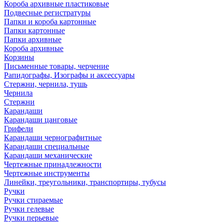
Короба архивные пластиковые
Подвесные регистратуры
Папки и короба картонные
Папки картонные
Папки архивные
Короба архивные
Корзины
Письменные товары, черчение
Рапидографы, Изографы и аксессуары
Стержни, чернила, тушь
Чернила
Стержни
Карандаши
Карандаши цанговые
Грифели
Карандаши чернографитные
Карандаши специальные
Карандаши механические
Чертежные принадлежности
Чертежные инструменты
Линейки, треугольники, транспортиры, тубусы
Ручки
Ручки стираемые
Ручки гелевые
Ручки перьевые