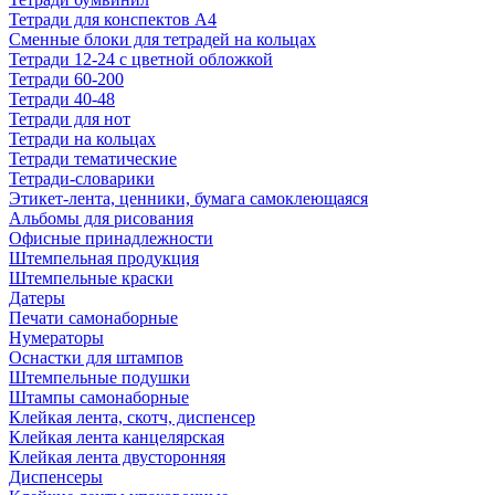
Тетради для конспектов А4
Сменные блоки для тетрадей на кольцах
Тетради 12-24 с цветной обложкой
Тетради 60-200
Тетради 40-48
Тетради для нот
Тетради на кольцах
Тетради тематические
Тетради-словарики
Этикет-лента, ценники, бумага самоклеющаяся
Альбомы для рисования
Офисные принадлежности
Штемпельная продукция
Штемпельные краски
Датеры
Печати самонаборные
Нумераторы
Оснастки для штампов
Штемпельные подушки
Штампы самонаборные
Клейкая лента, скотч, диспенсер
Клейкая лента канцелярская
Клейкая лента двусторонняя
Диспенсеры