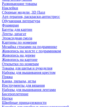
Развивающие товары
Наклейки
Сборные модели ,3D Пазл
Арт-терапия, раскраски-антистресс
Обучающая литература
Фоамиран
Багеты для картин
Ленты, шпагат
Эпоксидная смола
Картины по номерам
Мозайка стразами на подрамнике
Живопись на холсте с подрамником
Живопись на дереве
Живопись на картоне
Открытки по номерам
Товары для шитья и рукоделия
Наборы для вышивания крестом
Пряжа
Канва, пяльцы, иглы
Инструменты для вязания
Наборы для вышивания лентами
Бисероплетение
Нитки
Швейные принадлежности
Коробки для швейных принадлежностей