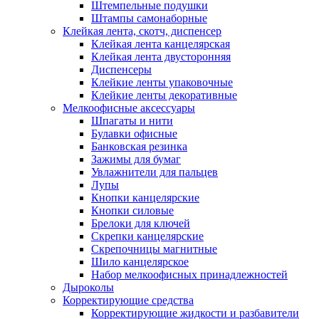
Штемпельные подушки
Штампы самонаборные
Клейкая лента, скотч, диспенсер
Клейкая лента канцелярская
Клейкая лента двусторонняя
Диспенсеры
Клейкие ленты упаковочные
Клейкие ленты декоративные
Мелкоофисные аксессуары
Шпагаты и нити
Булавки офисные
Банковская резинка
Зажимы для бумаг
Увлажнители для пальцев
Лупы
Кнопки канцелярские
Кнопки силовые
Брелоки для ключей
Скрепки канцелярские
Скрепочницы магнитные
Шило канцелярское
Набор мелкоофисных принадлежностей
Дыроколы
Корректирующие средства
Корректирующие жидкости и разбавители