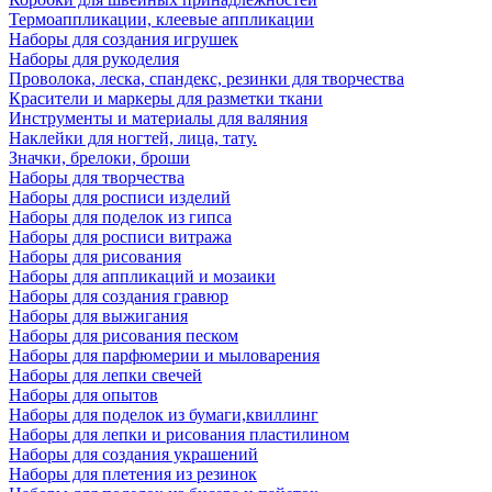
Термоаппликации, клеевые аппликации
Наборы для создания игрушек
Наборы для рукоделия
Проволока, леска, спандекс, резинки для творчества
Красители и маркеры для разметки ткани
Инструменты и материалы для валяния
Наклейки для ногтей, лица, тату.
Значки, брелоки, броши
Наборы для творчества
Наборы для росписи изделий
Наборы для поделок из гипса
Наборы для росписи витража
Наборы для рисования
Наборы для аппликаций и мозаики
Наборы для создания гравюр
Наборы для выжигания
Наборы для рисования песком
Наборы для парфюмерии и мыловарения
Наборы для лепки свечей
Наборы для опытов
Наборы для поделок из бумаги,квиллинг
Наборы для лепки и рисования пластилином
Наборы для создания украшений
Наборы для плетения из резинок