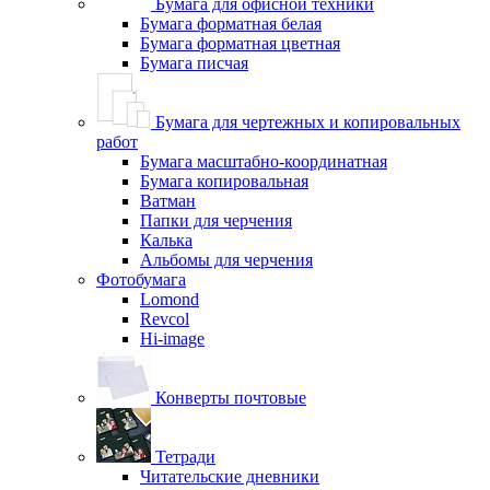
Бумага для офисной техники
Бумага форматная белая
Бумага форматная цветная
Бумага писчая
Бумага для чертежных и копировальных
работ
Бумага масштабно-координатная
Бумага копировальная
Ватман
Папки для черчения
Калька
Альбомы для черчения
Фотобумага
Lomond
Revcol
Hi-image
Конверты почтовые
Тетради
Читательские дневники