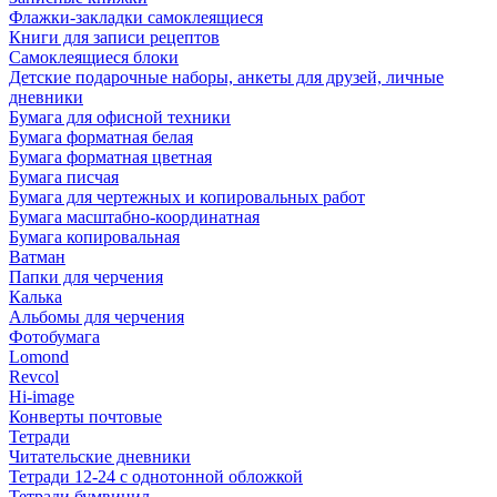
Флажки-закладки самоклеящиеся
Книги для записи рецептов
Самоклеящиеся блоки
Детские подарочные наборы, анкеты для друзей, личные
дневники
Бумага для офисной техники
Бумага форматная белая
Бумага форматная цветная
Бумага писчая
Бумага для чертежных и копировальных работ
Бумага масштабно-координатная
Бумага копировальная
Ватман
Папки для черчения
Калька
Альбомы для черчения
Фотобумага
Lomond
Revcol
Hi-image
Конверты почтовые
Тетради
Читательские дневники
Тетради 12-24 с однотонной обложкой
Тетради бумвинил