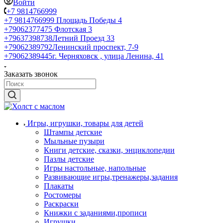
Войти
+7 9814766999
+7 9814766999
Площадь Победы 4
+79062377475
Флотская 3
+79637398738
Летний Проезд 33
+79062389792
Ленинский проспект, 7-9
+79062389445
г. Черняховск , улица Ленина, 41
Заказать звонок
Игры, игрушки, товары для детей
Штампы детские
Мыльные пузыри
Книги детские, сказки, энциклопедии
Пазлы детские
Игры настольные, напольные
Развивающие игры,тренажеры,задания
Плакаты
Ростомеры
Раскраски
Книжки с заданиями,прописи
Игрушки