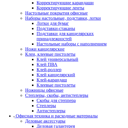
Корректирующие карандаши
Корректирующие ленты
Настольные покрытия офисные
Наборы настольные, подставки, лотки
Лотки для бумаг
Подставки-стаканы
Подставки для канцелярских
принадлежностей
Настольные наборы с наполнением
Ножи канцелярские
Клеи, клеевые пистолеты
Клей универсальный
Клей ПВА
Клей-роллер
Клей канцелярский
Клей-карандаш
Клеевые пистолеты
Ножницы офисные
Степлеры, скобы, антистеплеры
Скобы для степпера
Степлеры
Антистеплеры
Офисная техника и расходные материалы
Деловые аксессуары
Деловая галантерея