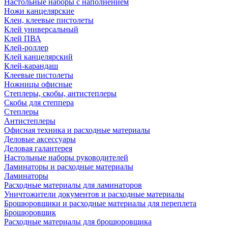
Настольные наборы с наполнением
Ножи канцелярские
Клеи, клеевые пистолеты
Клей универсальный
Клей ПВА
Клей-роллер
Клей канцелярский
Клей-карандаш
Клеевые пистолеты
Ножницы офисные
Степлеры, скобы, антистеплеры
Скобы для степпера
Степлеры
Антистеплеры
Офисная техника и расходные материалы
Деловые аксессуары
Деловая галантерея
Настольные наборы руководителей
Ламинаторы и расходные материалы
Ламинаторы
Расходные материалы для ламинаторов
Уничтожители документов и расходные материалы
Брошюровщики и расходные материалы для переплета
Брошюровщик
Расходные материалы для брошюровщика