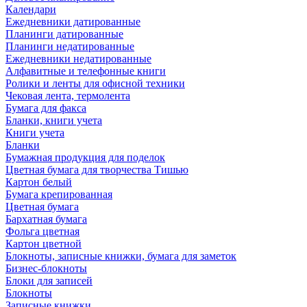
Календари
Ежедневники датированные
Планинги датированные
Планинги недатированные
Ежедневники недатированные
Алфавитные и телефонные книги
Ролики и ленты для офисной техники
Чековая лента, термолента
Бумага для факса
Бланки, книги учета
Книги учета
Бланки
Бумажная продукция для поделок
Цветная бумага для творчества Тишью
Картон белый
Бумага крепированная
Цветная бумага
Бархатная бумага
Фольга цветная
Картон цветной
Блокноты, записные книжки, бумага для заметок
Бизнес-блокноты
Блоки для записей
Блокноты
Записные книжки