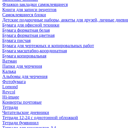
Флажки-закладки самоклеящиеся
Книги для записи рецептов
Самоклеящиеся блоки
Детские подарочные наборы, анкеты для друзей, личные днев
Бумага для офисной техники
Бумага форматная белая
Бумага форматная цветная
Бумага писчая
Бумага для чертежных и копировальных работ
Бумага масштабно-координатная
Бумага копировальная
Ватман
Папки для черчения
Калька
Альбомы для черчения
Фотобумага
Lomond
Revcol
Hi-image
Конверты почтовые
Тетради
Читательские дневники
Тетради 12-24 с однотонной обложкой
Тетради бумвинил
Тетради для конспектов А4