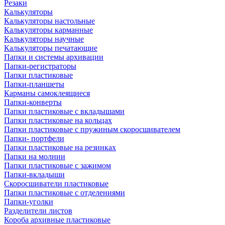
Резаки
Калькуляторы
Калькуляторы настольные
Калькуляторы карманные
Калькуляторы научные
Калькуляторы печатающие
Папки и системы архивации
Папки-регистраторы
Папки пластиковые
Папки-планшеты
Карманы самоклеящиеся
Папки-конверты
Папки пластиковые с вкладышами
Папки пластиковые на кольцах
Папки пластиковые с пружиным скоросшивателем
Папки- портфели
Папки пластиковые на резинках
Папки на молнии
Папки пластиковые с зажимом
Папки-вкладыши
Скоросшиватели пластиковые
Папки пластиковые с отделениями
Папки-уголки
Разделители листов
Короба архивные пластиковые