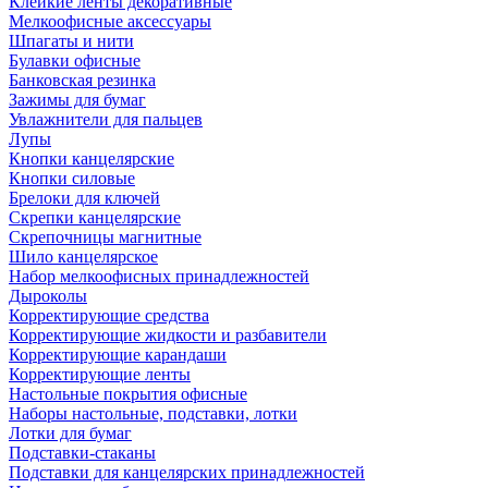
Клейкие ленты декоративные
Мелкоофисные аксессуары
Шпагаты и нити
Булавки офисные
Банковская резинка
Зажимы для бумаг
Увлажнители для пальцев
Лупы
Кнопки канцелярские
Кнопки силовые
Брелоки для ключей
Скрепки канцелярские
Скрепочницы магнитные
Шило канцелярское
Набор мелкоофисных принадлежностей
Дыроколы
Корректирующие средства
Корректирующие жидкости и разбавители
Корректирующие карандаши
Корректирующие ленты
Настольные покрытия офисные
Наборы настольные, подставки, лотки
Лотки для бумаг
Подставки-стаканы
Подставки для канцелярских принадлежностей