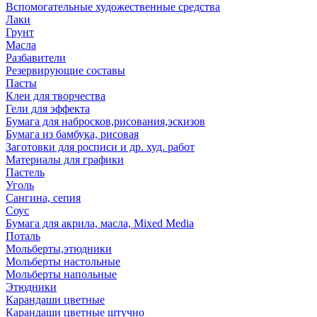
Вспомогательные художественные средства
Лаки
Грунт
Масла
Разбавители
Резервирующие составы
Пасты
Клеи для творчества
Гели для эффекта
Бумага для набросков,рисования,эскизов
Бумага из бамбука, рисовая
Заготовки для росписи и др. худ. работ
Материалы для графики
Пастель
Уголь
Сангина, сепия
Соус
Бумага для акрила, масла, Mixed Media
Поталь
Мольберты,этюдники
Мольберты настольные
Мольберты напольные
Этюдники
Карандаши цветные
Карандаши цветные штучно