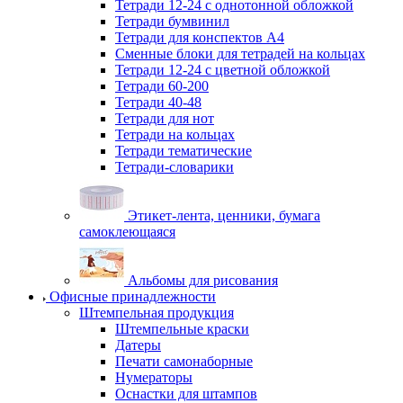
Тетради 12-24 с однотонной обложкой
Тетради бумвинил
Тетради для конспектов А4
Сменные блоки для тетрадей на кольцах
Тетради 12-24 с цветной обложкой
Тетради 60-200
Тетради 40-48
Тетради для нот
Тетради на кольцах
Тетради тематические
Тетради-словарики
Этикет-лента, ценники, бумага
самоклеющаяся
Альбомы для рисования
Офисные принадлежности
Штемпельная продукция
Штемпельные краски
Датеры
Печати самонаборные
Нумераторы
Оснастки для штампов