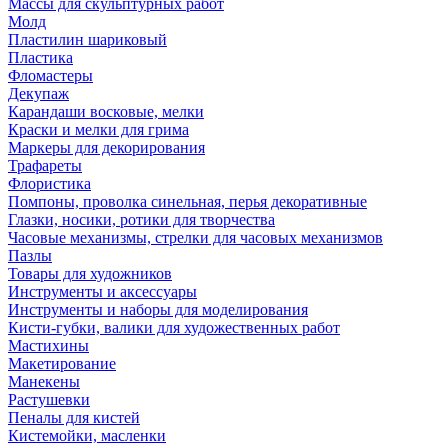
Массы для скульптурных работ
Молд
Пластилин шариковый
Пластика
Фломастеры
Декупаж
Карандаши восковые, мелки
Краски и мелки для грима
Маркеры для декорирования
Трафареты
Флористика
Помпоны, проволка синельная, перья декоративные
Глазки, носики, ротики для творчества
Часовые механизмы, стрелки для часовых механизмов
Пазлы
Товары для художников
Инструменты и аксессуары
Инструменты и наборы для моделирования
Кисти-губки, валики для художественных работ
Мастихины
Макетирование
Манекены
Растушевки
Пеналы для кистей
Кистемойки, масленки