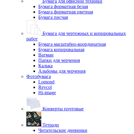
Бумага для офисной техники
Бумага форматная белая
Бумага форматная цветная
Бумага писчая
Бумага для чертежных и копировальных
работ
Бумага масштабно-координатная
Бумага копировальная
Ватман
Папки для черчения
Калька
Альбомы для черчения
Фотобумага
Lomond
Revcol
Hi-image
Конверты почтовые
Тетради
Читательские дневники