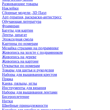
Развивающие товары
Наклейки
Сборные модели ,3D Пазл
Арт-терапия, раскраски-антистресс
Обучающая литература
Фоамиран
Багеты для картин
Ленты, шпагат
Эпоксидная смола
Картины по номерам
Мозайка стразами на подрамнике
Живопись на холсте с подрамником
Живопись на дереве
Живопись на картоне
Открытки по номерам
Товары для шитья и рукоделия
Наборы для вышивания крестом
Пряжа
Канва, пяльцы, иглы
Инструменты для вязания
Наборы для вышивания лентами
Бисероплетение
Нитки
Швейные принадлежности
Коробки для швейных принадлежностей