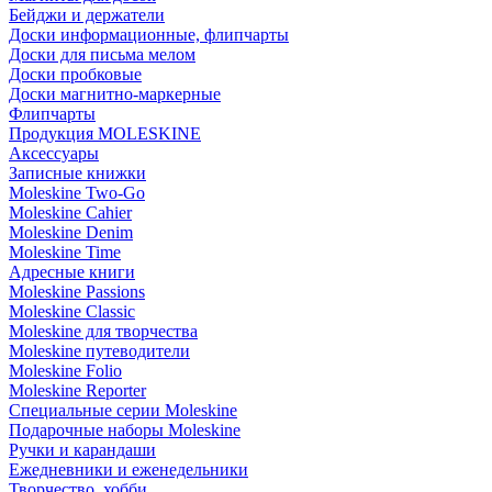
Бейджи и держатели
Доски информационные, флипчарты
Доски для письма мелом
Доски пробковые
Доски магнитно-маркерные
Флипчарты
Продукция MOLESKINE
Аксессуары
Записные книжки
Moleskine Two-Go
Moleskine Cahier
Moleskine Denim
Moleskine Time
Адресные книги
Moleskine Passions
Moleskine Classic
Moleskine для творчества
Moleskine путеводители
Moleskine Folio
Moleskine Reporter
Специальные серии Moleskine
Подарочные наборы Moleskine
Ручки и карандаши
Ежедневники и еженедельники
Творчество, хобби