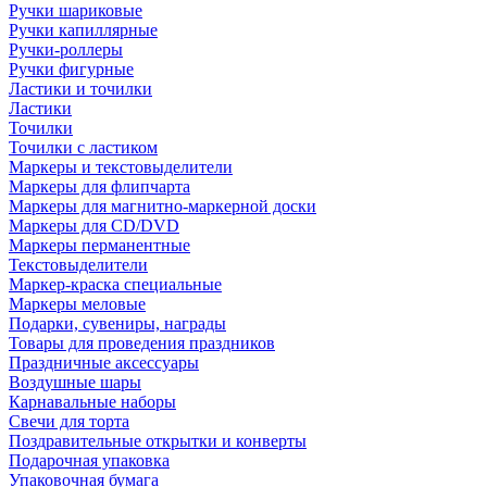
Ручки шариковые
Ручки капиллярные
Ручки-роллеры
Ручки фигурные
Ластики и точилки
Ластики
Точилки
Точилки с ластиком
Маркеры и текстовыделители
Маркеры для флипчарта
Маркеры для магнитно-маркерной доски
Маркеры для CD/DVD
Маркеры перманентные
Текстовыделители
Маркер-краска специальные
Маркеры меловые
Подарки, сувениры, награды
Товары для проведения праздников
Праздничные аксессуары
Воздушные шары
Карнавальные наборы
Свечи для торта
Поздравительные открытки и конверты
Подарочная упаковка
Упаковочная бумага