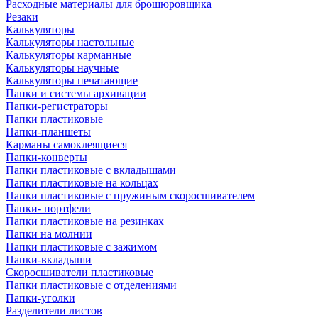
Расходные материалы для брошюровщика
Резаки
Калькуляторы
Калькуляторы настольные
Калькуляторы карманные
Калькуляторы научные
Калькуляторы печатающие
Папки и системы архивации
Папки-регистраторы
Папки пластиковые
Папки-планшеты
Карманы самоклеящиеся
Папки-конверты
Папки пластиковые с вкладышами
Папки пластиковые на кольцах
Папки пластиковые с пружиным скоросшивателем
Папки- портфели
Папки пластиковые на резинках
Папки на молнии
Папки пластиковые с зажимом
Папки-вкладыши
Скоросшиватели пластиковые
Папки пластиковые с отделениями
Папки-уголки
Разделители листов