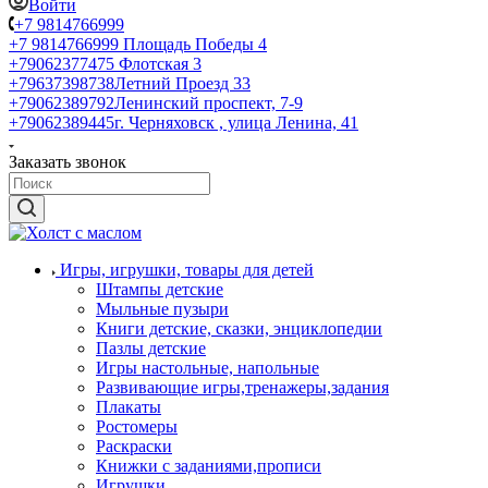
Войти
+7 9814766999
+7 9814766999
Площадь Победы 4
+79062377475
Флотская 3
+79637398738
Летний Проезд 33
+79062389792
Ленинский проспект, 7-9
+79062389445
г. Черняховск , улица Ленина, 41
Заказать звонок
Игры, игрушки, товары для детей
Штампы детские
Мыльные пузыри
Книги детские, сказки, энциклопедии
Пазлы детские
Игры настольные, напольные
Развивающие игры,тренажеры,задания
Плакаты
Ростомеры
Раскраски
Книжки с заданиями,прописи
Игрушки