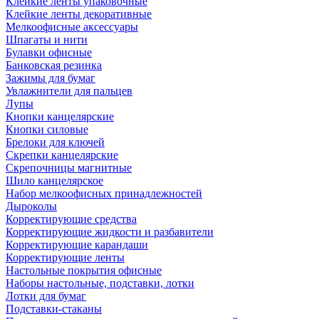
Клейкие ленты упаковочные
Клейкие ленты декоративные
Мелкоофисные аксессуары
Шпагаты и нити
Булавки офисные
Банковская резинка
Зажимы для бумаг
Увлажнители для пальцев
Лупы
Кнопки канцелярские
Кнопки силовые
Брелоки для ключей
Скрепки канцелярские
Скрепочницы магнитные
Шило канцелярское
Набор мелкоофисных принадлежностей
Дыроколы
Корректирующие средства
Корректирующие жидкости и разбавители
Корректирующие карандаши
Корректирующие ленты
Настольные покрытия офисные
Наборы настольные, подставки, лотки
Лотки для бумаг
Подставки-стаканы