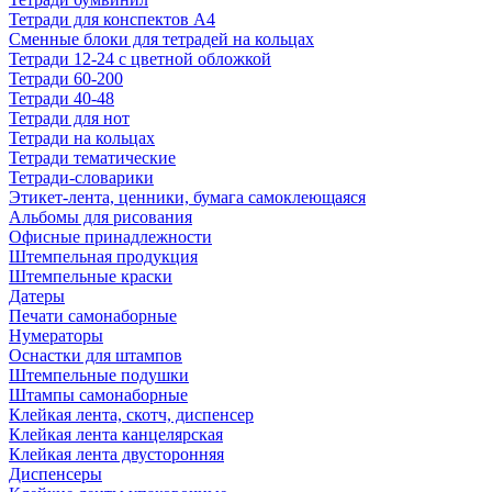
Тетради для конспектов А4
Сменные блоки для тетрадей на кольцах
Тетради 12-24 с цветной обложкой
Тетради 60-200
Тетради 40-48
Тетради для нот
Тетради на кольцах
Тетради тематические
Тетради-словарики
Этикет-лента, ценники, бумага самоклеющаяся
Альбомы для рисования
Офисные принадлежности
Штемпельная продукция
Штемпельные краски
Датеры
Печати самонаборные
Нумераторы
Оснастки для штампов
Штемпельные подушки
Штампы самонаборные
Клейкая лента, скотч, диспенсер
Клейкая лента канцелярская
Клейкая лента двусторонняя
Диспенсеры