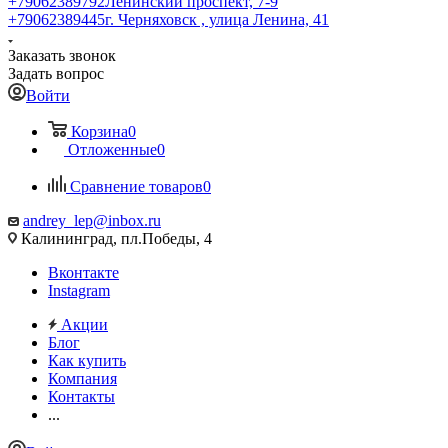
+79062389792
Ленинский проспект, 7-9
+79062389445
г. Черняховск , улица Ленина, 41
Заказать звонок
Задать вопрос
Войти
Корзина
0
Отложенные
0
Сравнение товаров
0
andrey_lep@inbox.ru
Калининград, пл.Победы, 4
Вконтакте
Instagram
Акции
Блог
Как купить
Компания
Контакты
...