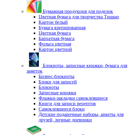
Бумажная продукция для поделок
Цветная бумага для творчества Тишью
Картон белый
Бумага крепированная
Цветная бумага
Бархатная бумага
Фольга цветная
Картон цветной
Блокноты, записные книжки, бумага для
заметок
Бизнес-блокноты
Блоки для записей
Блокноты
Записные книжки
Флажки-закладки самоклеящиеся
Книги для записи рецептов
Самоклеящиеся блоки
Детские подарочные наборы, анкеты для
друзей, личные дневники