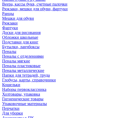
Веера, кассы букв, счетные палочки
Рюкзаки, мешки для обуви, фартуки
Ранцы
Мешки для обуви
Рюкзаки
Фартуки
Доски для рисования
Обложки школьные
Подставки для книг
Бутылки, ланчбоксы
Пеналы
Пеналы с отделениями
Пеналы мягкие
Пеналы пластиковые
Пеналы металлические
Папки для тетрадей, труда
Глобусы, карты, справочники
Кошельки
Наборы первоклассника
Хозтовары, упаковка
Гигиенические товары
Упаковочные материалы
Перчатки
Для уборки
Аксессуары к ПК