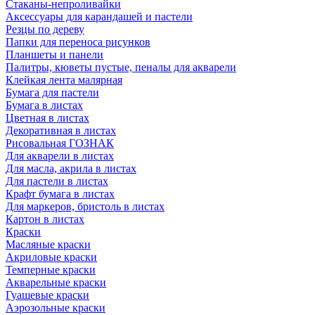
Стаканы-непроливайки
Аксессуары для карандашей и пастели
Резцы по дереву
Папки для переноса рисунков
Планшеты и панели
Палитры, кюветы пустые, пеналы для акварели
Клейкая лента малярная
Бумага для пастели
Бумага в листах
Цветная в листах
Декоративная в листах
Рисовальная ГОЗНАК
Для акварели в листах
Для масла, акрила в листах
Для пастели в листах
Крафт бумага в листах
Для маркеров, бристоль в листах
Картон в листах
Краски
Масляные краски
Акриловые краски
Темперные краски
Акварельные краски
Гуашевые краски
Аэрозольные краски