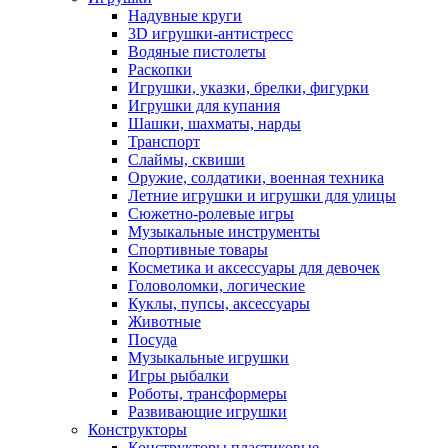
Надувные круги
3D игрушки-антистресс
Водяные пистолеты
Раскопки
Игрушки, указки, брелки, фигурки
Игрушки для купания
Шашки, шахматы, нарды
Транспорт
Слаймы, сквиши
Оружие, солдатики, военная техника
Летние игрушки и игрушки для улицы
Сюжетно-ролевые игры
Музыкальные инструменты
Спортивные товары
Косметика и аксессуары для девочек
Головоломки, логические
Куклы, пупсы, аксессуары
Животные
Посуда
Музыкальные игрушки
Игры рыбалки
Роботы, трансформеры
Развивающие игрушки
Конструкторы
Конструкторы пластиковые