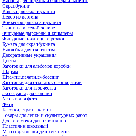
Наборы для поделок из бисера и пайеток
Скрапбукинг
Калька для скрапбукинга
Декор из картона
Конверты для скрапбукинга
Ткани на клеевой основе
Фигурные дыроколы и кримперы
Фигурные ножницы и резаки
Бумага для скрапбукинга
Наклейки для творчества
Декоративные украшения
Цветы
Заготовки для альбомов,коробки
Шармы
Штампы,печати,эмбоссинг
Заготовки для открыток с конвертами
Заготовки для творчества
аксессуары для склейки
Уголки для фото
Фетр
Блестки, стразы, камни
Товары для лепки и скульптурных работ
Доски и стеки для пластилина
Пластилин школьный
Массы для лепки детские, песок