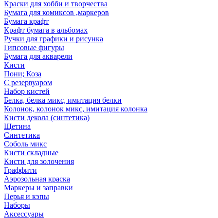
Краски для хобби и творчества
Бумага для комиксов ,маркеров
Бумага крафт
Крафт бумага в альбомах
Ручки для графики и рисунка
Гипсовые фигуры
Бумага для акварели
Кисти
Пони; Коза
С резервуаром
Набор кистей
Белка, белка микс, имитация белки
Колонок, колонок микс, имитация колонка
Кисти декола (синтетика)
Щетина
Синтетика
Соболь микс
Кисти складные
Кисти для золочения
Граффити
Аэрозольная краска
Маркеры и заправки
Перья и кэпы
Наборы
Аксессуары