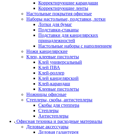
Корректирующие карандаши
Корректирующие ленты
Настольные покрытия офисные
Наборы настольные, подставки, лотки
Лотки для бумаг
Подставки-стаканы
Подставки для канцелярских
принадлежностей
Настольные наборы с наполнением
Ножи канцелярские
Клеи, клеевые пистолеты
Клей универсальный
Клей ПВА
Клей-роллер
Клей канцелярский
Клей-карандаш
Клеевые пистолеты
Ножницы офисные
Степлеры, скобы, антистеплеры
Скобы для степпера
Степлеры
Антистеплеры
Офисная техника и расходные материалы
Деловые аксессуары
Деловая галантерея