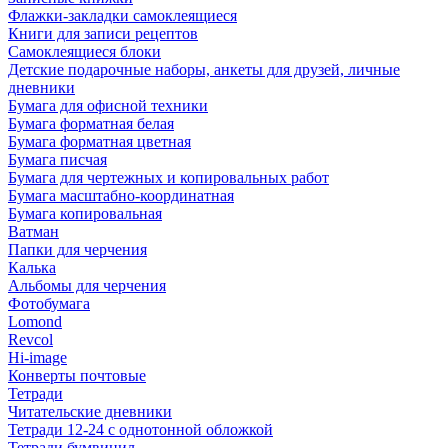
Флажки-закладки самоклеящиеся
Книги для записи рецептов
Самоклеящиеся блоки
Детские подарочные наборы, анкеты для друзей, личные
дневники
Бумага для офисной техники
Бумага форматная белая
Бумага форматная цветная
Бумага писчая
Бумага для чертежных и копировальных работ
Бумага масштабно-координатная
Бумага копировальная
Ватман
Папки для черчения
Калька
Альбомы для черчения
Фотобумага
Lomond
Revcol
Hi-image
Конверты почтовые
Тетради
Читательские дневники
Тетради 12-24 с однотонной обложкой
Тетради бумвинил