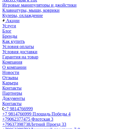
Игровые манипуляторы и джойстики
Клавиатуры, мыши, коврики
Кулеры, охлаждение
Акции
Услуги
Блог
Бренды
Как купить
Условия оплаты
Условия доставки
Гарантия на товар
Компания
О компании
Новости
Отзывы
Карьера
Контакты
Партнеры
Документы
Контакты
+7 9814766999
+7 9814766999
Площадь Победы 4
+79062377475
Флотская 3
+79637398738
Летний Проезд 33