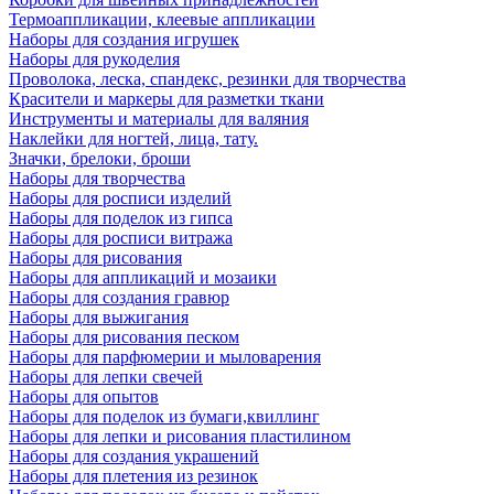
Термоаппликации, клеевые аппликации
Наборы для создания игрушек
Наборы для рукоделия
Проволока, леска, спандекс, резинки для творчества
Красители и маркеры для разметки ткани
Инструменты и материалы для валяния
Наклейки для ногтей, лица, тату.
Значки, брелоки, броши
Наборы для творчества
Наборы для росписи изделий
Наборы для поделок из гипса
Наборы для росписи витража
Наборы для рисования
Наборы для аппликаций и мозаики
Наборы для создания гравюр
Наборы для выжигания
Наборы для рисования песком
Наборы для парфюмерии и мыловарения
Наборы для лепки свечей
Наборы для опытов
Наборы для поделок из бумаги,квиллинг
Наборы для лепки и рисования пластилином
Наборы для создания украшений
Наборы для плетения из резинок