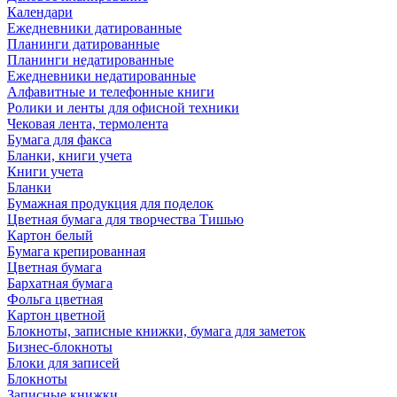
Календари
Ежедневники датированные
Планинги датированные
Планинги недатированные
Ежедневники недатированные
Алфавитные и телефонные книги
Ролики и ленты для офисной техники
Чековая лента, термолента
Бумага для факса
Бланки, книги учета
Книги учета
Бланки
Бумажная продукция для поделок
Цветная бумага для творчества Тишью
Картон белый
Бумага крепированная
Цветная бумага
Бархатная бумага
Фольга цветная
Картон цветной
Блокноты, записные книжки, бумага для заметок
Бизнес-блокноты
Блоки для записей
Блокноты
Записные книжки