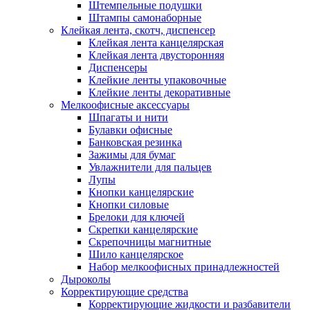
Штемпельные подушки
Штампы самонаборные
Клейкая лента, скотч, диспенсер
Клейкая лента канцелярская
Клейкая лента двусторонняя
Диспенсеры
Клейкие ленты упаковочные
Клейкие ленты декоративные
Мелкоофисные аксессуары
Шпагаты и нити
Булавки офисные
Банковская резинка
Зажимы для бумаг
Увлажнители для пальцев
Лупы
Кнопки канцелярские
Кнопки силовые
Брелоки для ключей
Скрепки канцелярские
Скрепочницы магнитные
Шило канцелярское
Набор мелкоофисных принадлежностей
Дыроколы
Корректирующие средства
Корректирующие жидкости и разбавители