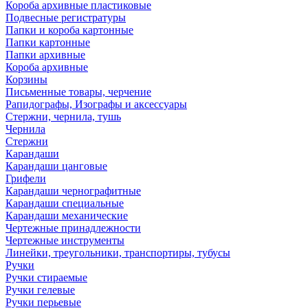
Короба архивные пластиковые
Подвесные регистратуры
Папки и короба картонные
Папки картонные
Папки архивные
Короба архивные
Корзины
Письменные товары, черчение
Рапидографы, Изографы и аксессуары
Стержни, чернила, тушь
Чернила
Стержни
Карандаши
Карандаши цанговые
Грифели
Карандаши чернографитные
Карандаши специальные
Карандаши механические
Чертежные принадлежности
Чертежные инструменты
Линейки, треугольники, транспортиры, тубусы
Ручки
Ручки стираемые
Ручки гелевые
Ручки перьевые