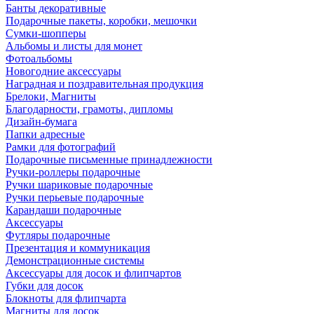
Банты декоративные
Подарочные пакеты, коробки, мешочки
Сумки-шопперы
Альбомы и листы для монет
Фотоальбомы
Новогодние аксессуары
Наградная и поздравительная продукция
Брелоки, Магниты
Благодарности, грамоты, дипломы
Дизайн-бумага
Папки адресные
Рамки для фотографий
Подарочные письменные принадлежности
Ручки-роллеры подарочные
Ручки шариковые подарочные
Ручки перьевые подарочные
Карандаши подарочные
Аксессуары
Футляры подарочные
Презентация и коммуникация
Демонстрационные системы
Аксессуары для досок и флипчартов
Губки для досок
Блокноты для флипчарта
Магниты для досок