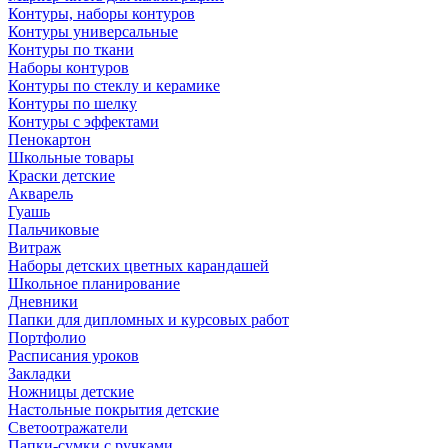
Контуры, наборы контуров
Контуры универсальные
Контуры по ткани
Наборы контуров
Контуры по стеклу и керамике
Контуры по шелку
Контуры с эффектами
Пенокартон
Школьные товары
Краски детские
Акварель
Гуашь
Пальчиковые
Витраж
Наборы детских цветных карандашей
Школьное планирование
Дневники
Папки для дипломных и курсовых работ
Портфолио
Расписания уроков
Закладки
Ножницы детские
Настольные покрытия детские
Светоотражатели
Папки-сумки с ручками