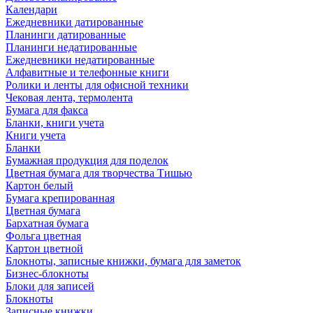
Календари
Ежедневники датированные
Планинги датированные
Планинги недатированные
Ежедневники недатированные
Алфавитные и телефонные книги
Ролики и ленты для офисной техники
Чековая лента, термолента
Бумага для факса
Бланки, книги учета
Книги учета
Бланки
Бумажная продукция для поделок
Цветная бумага для творчества Тишью
Картон белый
Бумага крепированная
Цветная бумага
Бархатная бумага
Фольга цветная
Картон цветной
Блокноты, записные книжки, бумага для заметок
Бизнес-блокноты
Блоки для записей
Блокноты
Записные книжки