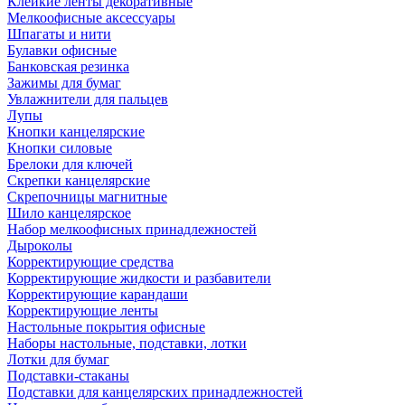
Клейкие ленты декоративные
Мелкоофисные аксессуары
Шпагаты и нити
Булавки офисные
Банковская резинка
Зажимы для бумаг
Увлажнители для пальцев
Лупы
Кнопки канцелярские
Кнопки силовые
Брелоки для ключей
Скрепки канцелярские
Скрепочницы магнитные
Шило канцелярское
Набор мелкоофисных принадлежностей
Дыроколы
Корректирующие средства
Корректирующие жидкости и разбавители
Корректирующие карандаши
Корректирующие ленты
Настольные покрытия офисные
Наборы настольные, подставки, лотки
Лотки для бумаг
Подставки-стаканы
Подставки для канцелярских принадлежностей