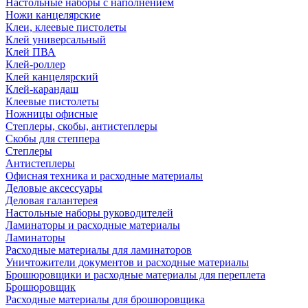
Настольные наборы с наполнением
Ножи канцелярские
Клеи, клеевые пистолеты
Клей универсальный
Клей ПВА
Клей-роллер
Клей канцелярский
Клей-карандаш
Клеевые пистолеты
Ножницы офисные
Степлеры, скобы, антистеплеры
Скобы для степпера
Степлеры
Антистеплеры
Офисная техника и расходные материалы
Деловые аксессуары
Деловая галантерея
Настольные наборы руководителей
Ламинаторы и расходные материалы
Ламинаторы
Расходные материалы для ламинаторов
Уничтожители документов и расходные материалы
Брошюровщики и расходные материалы для переплета
Брошюровщик
Расходные материалы для брошюровщика