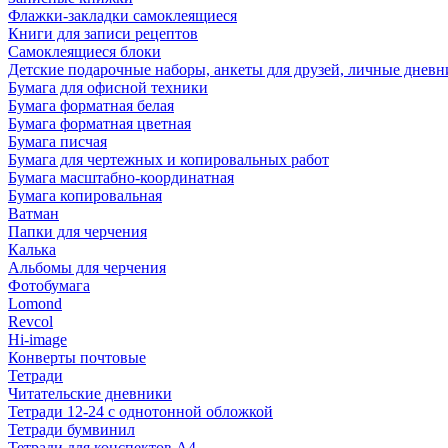
Флажки-закладки самоклеящиеся
Книги для записи рецептов
Самоклеящиеся блоки
Детские подарочные наборы, анкеты для друзей, личные днев
Бумага для офисной техники
Бумага форматная белая
Бумага форматная цветная
Бумага писчая
Бумага для чертежных и копировальных работ
Бумага масштабно-координатная
Бумага копировальная
Ватман
Папки для черчения
Калька
Альбомы для черчения
Фотобумага
Lomond
Revcol
Hi-image
Конверты почтовые
Тетради
Читательские дневники
Тетради 12-24 с однотонной обложкой
Тетради бумвинил
Тетради для конспектов А4