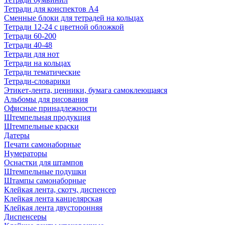
Тетради для конспектов А4
Сменные блоки для тетрадей на кольцах
Тетради 12-24 с цветной обложкой
Тетради 60-200
Тетради 40-48
Тетради для нот
Тетради на кольцах
Тетради тематические
Тетради-словарики
Этикет-лента, ценники, бумага самоклеющаяся
Альбомы для рисования
Офисные принадлежности
Штемпельная продукция
Штемпельные краски
Датеры
Печати самонаборные
Нумераторы
Оснастки для штампов
Штемпельные подушки
Штампы самонаборные
Клейкая лента, скотч, диспенсер
Клейкая лента канцелярская
Клейкая лента двусторонняя
Диспенсеры