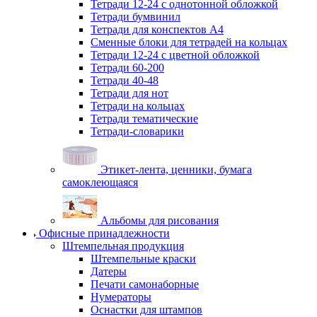
Тетради 12-24 с однотонной обложкой
Тетради бумвинил
Тетради для конспектов А4
Сменные блоки для тетрадей на кольцах
Тетради 12-24 с цветной обложкой
Тетради 60-200
Тетради 40-48
Тетради для нот
Тетради на кольцах
Тетради тематические
Тетради-словарики
Этикет-лента, ценники, бумага
самоклеющаяся
Альбомы для рисования
Офисные принадлежности
Штемпельная продукция
Штемпельные краски
Датеры
Печати самонаборные
Нумераторы
Оснастки для штампов