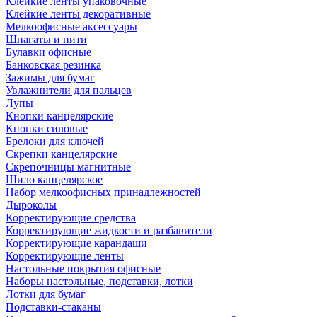
Клейкие ленты упаковочные
Клейкие ленты декоративные
Мелкоофисные аксессуары
Шпагаты и нити
Булавки офисные
Банковская резинка
Зажимы для бумаг
Увлажнители для пальцев
Лупы
Кнопки канцелярские
Кнопки силовые
Брелоки для ключей
Скрепки канцелярские
Скрепочницы магнитные
Шило канцелярское
Набор мелкоофисных принадлежностей
Дыроколы
Корректирующие средства
Корректирующие жидкости и разбавители
Корректирующие карандаши
Корректирующие ленты
Настольные покрытия офисные
Наборы настольные, подставки, лотки
Лотки для бумаг
Подставки-стаканы