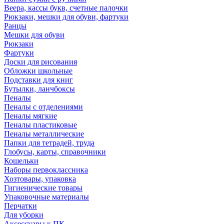
Веера, кассы букв, счетные палочки
Рюкзаки, мешки для обуви, фартуки
Ранцы
Мешки для обуви
Рюкзаки
Фартуки
Доски для рисования
Обложки школьные
Подставки для книг
Бутылки, ланчбоксы
Пеналы
Пеналы с отделениями
Пеналы мягкие
Пеналы пластиковые
Пеналы металлические
Папки для тетрадей, труда
Глобусы, карты, справочники
Кошельки
Наборы первоклассника
Хозтовары, упаковка
Гигиенические товары
Упаковочные материалы
Перчатки
Для уборки
Аксессуары к ПК