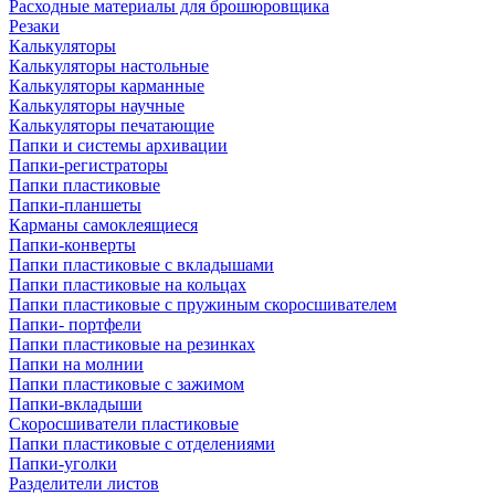
Расходные материалы для брошюровщика
Резаки
Калькуляторы
Калькуляторы настольные
Калькуляторы карманные
Калькуляторы научные
Калькуляторы печатающие
Папки и системы архивации
Папки-регистраторы
Папки пластиковые
Папки-планшеты
Карманы самоклеящиеся
Папки-конверты
Папки пластиковые с вкладышами
Папки пластиковые на кольцах
Папки пластиковые с пружиным скоросшивателем
Папки- портфели
Папки пластиковые на резинках
Папки на молнии
Папки пластиковые с зажимом
Папки-вкладыши
Скоросшиватели пластиковые
Папки пластиковые с отделениями
Папки-уголки
Разделители листов