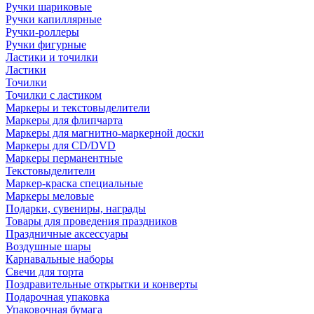
Ручки шариковые
Ручки капиллярные
Ручки-роллеры
Ручки фигурные
Ластики и точилки
Ластики
Точилки
Точилки с ластиком
Маркеры и текстовыделители
Маркеры для флипчарта
Маркеры для магнитно-маркерной доски
Маркеры для CD/DVD
Маркеры перманентные
Текстовыделители
Маркер-краска специальные
Маркеры меловые
Подарки, сувениры, награды
Товары для проведения праздников
Праздничные аксессуары
Воздушные шары
Карнавальные наборы
Свечи для торта
Поздравительные открытки и конверты
Подарочная упаковка
Упаковочная бумага