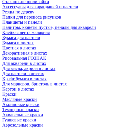
Стаканы-непроливайки
Аксессуары для карандашей и пастели
Резцы по дереву
Папки для переноса рисунков
Планшеты и панели
Палитры, кюветы пустые, пеналы для акварели
Клейкая лента малярная
Бумага для пастели
Бумага в листах
Цветная в листах
Декоративная в листах
Рисовальная ГОЗНАК
Для акварели в листах
Для масла, акрила в листах
Для пастели в листах
Крафт бумага в листах
Для маркеров, бристоль в листах
Картон в листах
Краски
Масляные краски
Акриловые краски
Темперные краски
Акварельные краски
Гуашевые краски
Аэрозольные краски