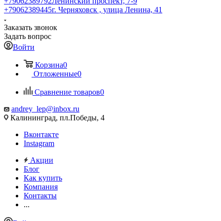
+79062389792
Ленинский проспект, 7-9
+79062389445
г. Черняховск , улица Ленина, 41
Заказать звонок
Задать вопрос
Войти
Корзина
0
Отложенные
0
Сравнение товаров
0
andrey_lep@inbox.ru
Калининград, пл.Победы, 4
Вконтакте
Instagram
Акции
Блог
Как купить
Компания
Контакты
...