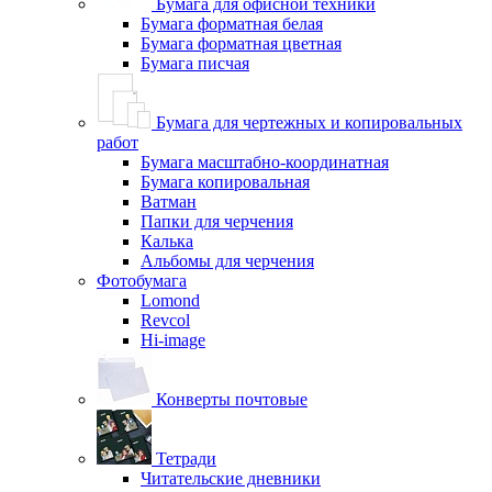
Бумага для офисной техники
Бумага форматная белая
Бумага форматная цветная
Бумага писчая
Бумага для чертежных и копировальных
работ
Бумага масштабно-координатная
Бумага копировальная
Ватман
Папки для черчения
Калька
Альбомы для черчения
Фотобумага
Lomond
Revcol
Hi-image
Конверты почтовые
Тетради
Читательские дневники