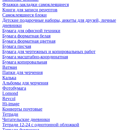
Флажки-закладки самоклеящиеся
Книги для записи рецептов
Самоклеящиеся блоки
Детские подарочные наборы, анкеты для друзей, личные
дневники
Бумага для офисной техники
Бумага форматная белая
Бумага форматная цветная
Бумага писчая
Бумага для чертежных и копировальных работ
Бумага масштабно-координатная
Бумага копировальная
Ватман
Папки для черчения
Калька
Альбомы для черчения
Фотобумага
Lomond
Revcol
Hi-image
Конверты почтовые
Тетради
Читательские дневники
Тетради 12-24 с однотонной обложкой
Тетради бумвинил