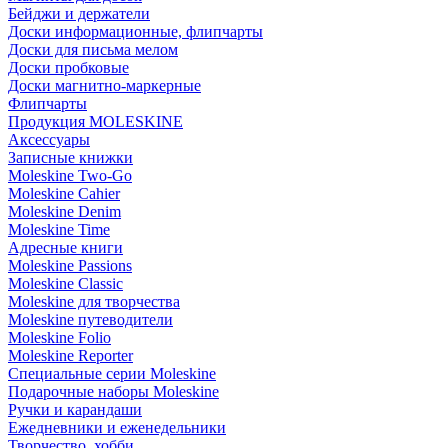
Бейджи и держатели
Доски информационные, флипчарты
Доски для письма мелом
Доски пробковые
Доски магнитно-маркерные
Флипчарты
Продукция MOLESKINE
Аксессуары
Записные книжки
Moleskine Two-Go
Moleskine Cahier
Moleskine Denim
Moleskine Time
Адресные книги
Moleskine Passions
Moleskine Classic
Moleskine для творчества
Moleskine путеводители
Moleskine Folio
Moleskine Reporter
Специальные серии Moleskine
Подарочные наборы Moleskine
Ручки и карандаши
Ежедневники и еженедельники
Творчество, хобби