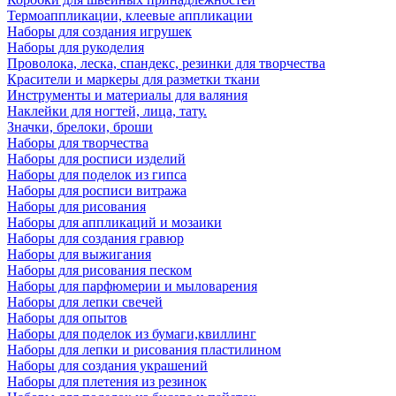
Термоаппликации, клеевые аппликации
Наборы для создания игрушек
Наборы для рукоделия
Проволока, леска, спандекс, резинки для творчества
Красители и маркеры для разметки ткани
Инструменты и материалы для валяния
Наклейки для ногтей, лица, тату.
Значки, брелоки, броши
Наборы для творчества
Наборы для росписи изделий
Наборы для поделок из гипса
Наборы для росписи витража
Наборы для рисования
Наборы для аппликаций и мозаики
Наборы для создания гравюр
Наборы для выжигания
Наборы для рисования песком
Наборы для парфюмерии и мыловарения
Наборы для лепки свечей
Наборы для опытов
Наборы для поделок из бумаги,квиллинг
Наборы для лепки и рисования пластилином
Наборы для создания украшений
Наборы для плетения из резинок