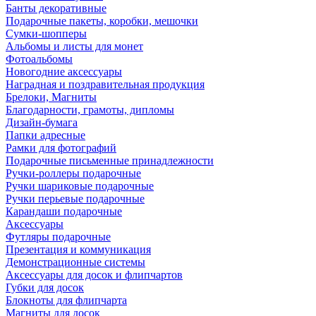
Банты декоративные
Подарочные пакеты, коробки, мешочки
Сумки-шопперы
Альбомы и листы для монет
Фотоальбомы
Новогодние аксессуары
Наградная и поздравительная продукция
Брелоки, Магниты
Благодарности, грамоты, дипломы
Дизайн-бумага
Папки адресные
Рамки для фотографий
Подарочные письменные принадлежности
Ручки-роллеры подарочные
Ручки шариковые подарочные
Ручки перьевые подарочные
Карандаши подарочные
Аксессуары
Футляры подарочные
Презентация и коммуникация
Демонстрационные системы
Аксессуары для досок и флипчартов
Губки для досок
Блокноты для флипчарта
Магниты для досок