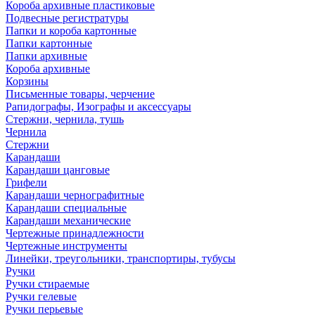
Короба архивные пластиковые
Подвесные регистратуры
Папки и короба картонные
Папки картонные
Папки архивные
Короба архивные
Корзины
Письменные товары, черчение
Рапидографы, Изографы и аксессуары
Стержни, чернила, тушь
Чернила
Стержни
Карандаши
Карандаши цанговые
Грифели
Карандаши чернографитные
Карандаши специальные
Карандаши механические
Чертежные принадлежности
Чертежные инструменты
Линейки, треугольники, транспортиры, тубусы
Ручки
Ручки стираемые
Ручки гелевые
Ручки перьевые