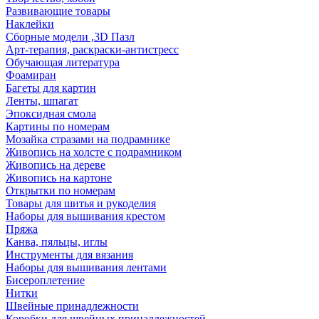
Развивающие товары
Наклейки
Сборные модели ,3D Пазл
Арт-терапия, раскраски-антистресс
Обучающая литература
Фоамиран
Багеты для картин
Ленты, шпагат
Эпоксидная смола
Картины по номерам
Мозайка стразами на подрамнике
Живопись на холсте с подрамником
Живопись на дереве
Живопись на картоне
Открытки по номерам
Товары для шитья и рукоделия
Наборы для вышивания крестом
Пряжа
Канва, пяльцы, иглы
Инструменты для вязания
Наборы для вышивания лентами
Бисероплетение
Нитки
Швейные принадлежности
Коробки для швейных принадлежностей