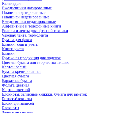
Календари
Ежедневники датированные
Планинги датированные
Планинги недатированные
Ежедневники недатированные
Алфавитные и телефонные книги
Ролики и ленты для офисной техники
Чековая лента, термолента
Бумага для факса
Бланки, книги учета
Книги учета
Бланки
Бумажная продукция для поделок
Цветная бумага для творчества Тишью
Картон белый
Бумага крепированная
Цветная бумага
Бархатная бумага
Фольга цветная
Картон цветной
Блокноты, записные книжки, бумага для заметок
Бизнес-блокноты
Блоки для записей
Блокноты
Записные книжки