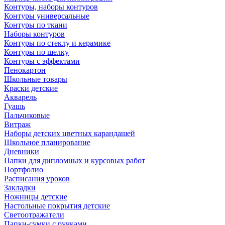
Контуры, наборы контуров
Контуры универсальные
Контуры по ткани
Наборы контуров
Контуры по стеклу и керамике
Контуры по шелку
Контуры с эффектами
Пенокартон
Школьные товары
Краски детские
Акварель
Гуашь
Пальчиковые
Витраж
Наборы детских цветных карандашей
Школьное планирование
Дневники
Папки для дипломных и курсовых работ
Портфолио
Расписания уроков
Закладки
Ножницы детские
Настольные покрытия детские
Светоотражатели
Папки-сумки с ручками