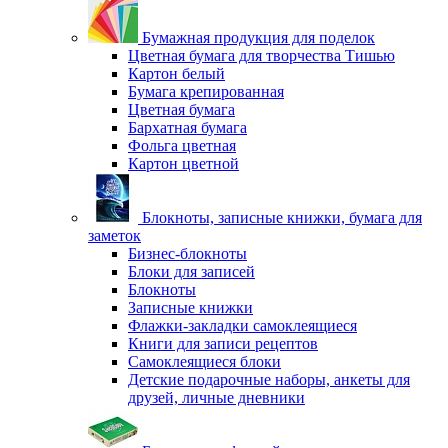
Бумажная продукция для поделок
Цветная бумага для творчества Тишью
Картон белый
Бумага крепированная
Цветная бумага
Бархатная бумага
Фольга цветная
Картон цветной
Блокноты, записные книжки, бумага для
заметок
Бизнес-блокноты
Блоки для записей
Блокноты
Записные книжки
Флажки-закладки самоклеящиеся
Книги для записи рецептов
Самоклеящиеся блоки
Детские подарочные наборы, анкеты для
друзей, личные дневники