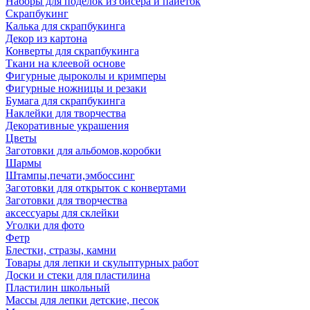
Наборы для поделок из бисера и пайеток
Скрапбукинг
Калька для скрапбукинга
Декор из картона
Конверты для скрапбукинга
Ткани на клеевой основе
Фигурные дыроколы и кримперы
Фигурные ножницы и резаки
Бумага для скрапбукинга
Наклейки для творчества
Декоративные украшения
Цветы
Заготовки для альбомов,коробки
Шармы
Штампы,печати,эмбоссинг
Заготовки для открыток с конвертами
Заготовки для творчества
аксессуары для склейки
Уголки для фото
Фетр
Блестки, стразы, камни
Товары для лепки и скульптурных работ
Доски и стеки для пластилина
Пластилин школьный
Массы для лепки детские, песок