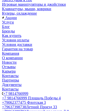
Игровые манипуляторы и джойстики
Клавиатуры, мыши, коврики
Кулеры, охлаждение
Акции
Услуги
Блог
Бренды
Как купить
Условия оплаты
Условия доставки
Гарантия на товар
Компания
О компании
Новости
Отзывы
Карьера
Контакты
Партнеры
Документы
Контакты
+7 9814766999
+7 9814766999
Площадь Победы 4
+79062377475
Флотская 3
+79637398738
Летний Проезд 33