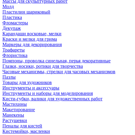
Массы для скульптурных работ
Молд
Пластилин шариковый
Пластика
Фломастеры
Декупаж
Карандаши восковые, мелки
Краски и мелки для грима
Маркеры для декорирования
Трафареты
Флористика
Помпоны, проволка синельная, перья декоративные
Глазки, носики, ротики для творчества
Часовые механизмы, стрелки для часовых механизмов
Пазлы
Товары для художников
Инструменты и аксессуары
Инструменты и наборы для моделирования
Кисти-губки, валики для художественных работ
Мастихины
Макетирование
Манекены
Растушевки
Пеналы для кистей
Кистемойки, масленки