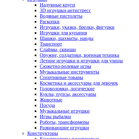
Надувные круги
3D игрушки-антистресс
Водяные пистолеты
Раскопки
Игрушки, указки, брелки, фигурки
Игрушки для купания
Шашки, шахматы, нарды
Транспорт
Слаймы, сквиши
Оружие, солдатики, военная техника
Летние игрушки и игрушки для улицы
Сюжетно-ролевые игры
Музыкальные инструменты
Спортивные товары
Косметика и аксессуары для девочек
Головоломки, логические
Куклы, пупсы, аксессуары
Животные
Посуда
Музыкальные игрушки
Игры рыбалки
Роботы, трансформеры
Развивающие игрушки
Конструкторы
Конструкторы пластиковые