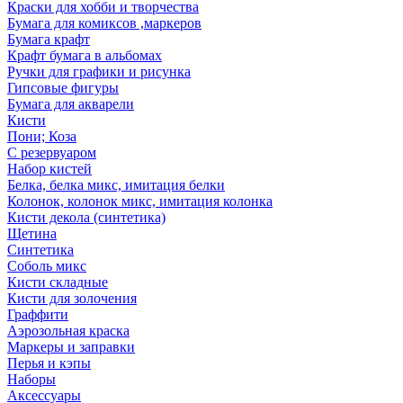
Краски для хобби и творчества
Бумага для комиксов ,маркеров
Бумага крафт
Крафт бумага в альбомах
Ручки для графики и рисунка
Гипсовые фигуры
Бумага для акварели
Кисти
Пони; Коза
С резервуаром
Набор кистей
Белка, белка микс, имитация белки
Колонок, колонок микс, имитация колонка
Кисти декола (синтетика)
Щетина
Синтетика
Соболь микс
Кисти складные
Кисти для золочения
Граффити
Аэрозольная краска
Маркеры и заправки
Перья и кэпы
Наборы
Аксессуары