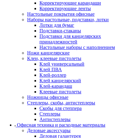
Корректирующие карандаши
Корректирующие ленты
Настольные покрытия офисные
Наборы настольные, подставки, лотки
Лотки для бумаг
Подставки-стаканы
Подставки для канцелярских
принадлежностей
Настольные наборы с наполнением
Ножи канцелярские
Клеи, клеевые пистолеты
Клей универсальный
Клей ПВА
Клей-роллер
Клей канцелярский
Клей-карандаш
Клеевые пистолеты
Ножницы офисные
Степлеры, скобы, антистеплеры
Скобы для степпера
Степлеры
Антистеплеры
Офисная техника и расходные материалы
Деловые аксессуары
Деловая галантерея