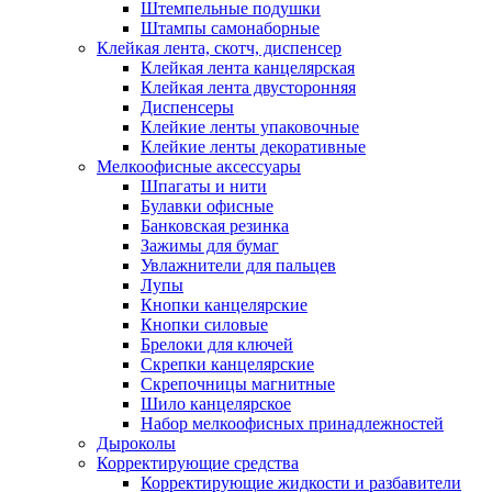
Штемпельные подушки
Штампы самонаборные
Клейкая лента, скотч, диспенсер
Клейкая лента канцелярская
Клейкая лента двусторонняя
Диспенсеры
Клейкие ленты упаковочные
Клейкие ленты декоративные
Мелкоофисные аксессуары
Шпагаты и нити
Булавки офисные
Банковская резинка
Зажимы для бумаг
Увлажнители для пальцев
Лупы
Кнопки канцелярские
Кнопки силовые
Брелоки для ключей
Скрепки канцелярские
Скрепочницы магнитные
Шило канцелярское
Набор мелкоофисных принадлежностей
Дыроколы
Корректирующие средства
Корректирующие жидкости и разбавители