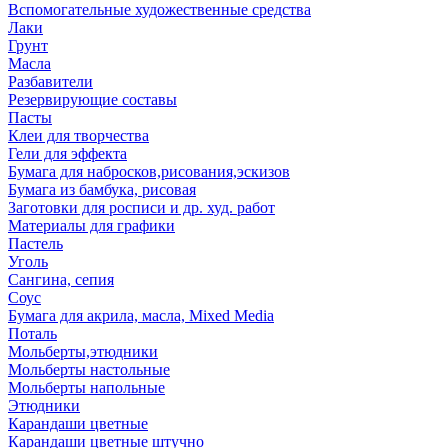
Вспомогательные художественные средства
Лаки
Грунт
Масла
Разбавители
Резервирующие составы
Пасты
Клеи для творчества
Гели для эффекта
Бумага для набросков,рисования,эскизов
Бумага из бамбука, рисовая
Заготовки для росписи и др. худ. работ
Материалы для графики
Пастель
Уголь
Сангина, сепия
Соус
Бумага для акрила, масла, Mixed Media
Поталь
Мольберты,этюдники
Мольберты настольные
Мольберты напольные
Этюдники
Карандаши цветные
Карандаши цветные штучно