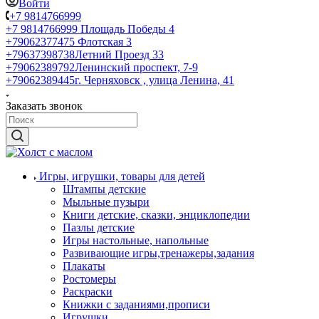
Войти
+7 9814766999
+7 9814766999
Площадь Победы 4
+79062377475
Флотская 3
+79637398738
Летний Проезд 33
+79062389792
Ленинский проспект, 7-9
+79062389445
г. Черняховск , улица Ленина, 41
Заказать звонок
Игры, игрушки, товары для детей
Штампы детские
Мыльные пузыри
Книги детские, сказки, энциклопедии
Пазлы детские
Игры настольные, напольные
Развивающие игры,тренажеры,задания
Плакаты
Ростомеры
Раскраски
Книжки с заданиями,прописи
Игрушки