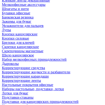
Клейкие ленты декоративные
Мелкоофисные аксессуары
Шпагаты и нити
Булавки офисные
Банковская резинка
Зажимы для бумаг
Увлажнители для пальцев
Лупы
Кнопки канцелярские
Кнопки силовые
Брелоки для ключей
Скрепки канцелярские
Скрепочницы магнитные
Шило канцелярское
Набор мелкоофисных принадлежностей
Дыроколы
Корректирующие средства
Корректирующие жидкости и разбавители
Корректирующие карандаши
Корректирующие ленты
Настольные покрытия офисные
Наборы настольные, подставки, лотки
Лотки для бумаг
Подставки-стаканы
Подставки для канцелярских принадлежностей