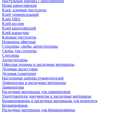
Настольные наборы с наполнением
Ножи канцелярские
Клеи, клеевые пистолеты
Клей универсальный
Клей ПВА
Клей-роллер
Клей канцелярский
Клей-карандаш
Клеевые пистолеты
Ножницы офисные
Степлеры, скобы, антистеплеры
Скобы для степпера
Степлеры
Антистеплеры
Офисная техника и расходные материалы
Деловые аксессуары
Деловая галантерея
Настольные наборы руководителей
Ламинаторы и расходные материалы
Ламинаторы
Расходные материалы для ламинаторов
Уничтожители документов и расходные материалы
Брошюровщики и расходные материалы для переплета
Брошюровщик
Расходные материалы для брошюровщика