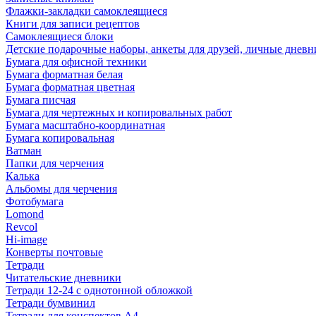
Флажки-закладки самоклеящиеся
Книги для записи рецептов
Самоклеящиеся блоки
Детские подарочные наборы, анкеты для друзей, личные днев
Бумага для офисной техники
Бумага форматная белая
Бумага форматная цветная
Бумага писчая
Бумага для чертежных и копировальных работ
Бумага масштабно-координатная
Бумага копировальная
Ватман
Папки для черчения
Калька
Альбомы для черчения
Фотобумага
Lomond
Revcol
Hi-image
Конверты почтовые
Тетради
Читательские дневники
Тетради 12-24 с однотонной обложкой
Тетради бумвинил
Тетради для конспектов А4