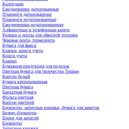
Календари
Ежедневники датированные
Планинги датированные
Планинги недатированные
Ежедневники недатированные
Алфавитные и телефонные книги
Ролики и ленты для офисной техники
Чековая лента, термолента
Бумага для факса
Бланки, книги учета
Книги учета
Бланки
Бумажная продукция для поделок
Цветная бумага для творчества Тишью
Картон белый
Бумага крепированная
Цветная бумага
Бархатная бумага
Фольга цветная
Картон цветной
Блокноты, записные книжки, бумага для заметок
Бизнес-блокноты
Блоки для записей
Блокноты
Записные книжки