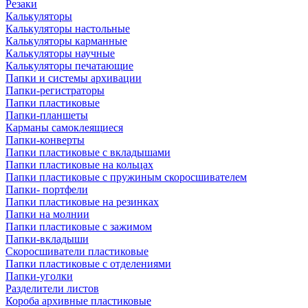
Резаки
Калькуляторы
Калькуляторы настольные
Калькуляторы карманные
Калькуляторы научные
Калькуляторы печатающие
Папки и системы архивации
Папки-регистраторы
Папки пластиковые
Папки-планшеты
Карманы самоклеящиеся
Папки-конверты
Папки пластиковые с вкладышами
Папки пластиковые на кольцах
Папки пластиковые с пружиным скоросшивателем
Папки- портфели
Папки пластиковые на резинках
Папки на молнии
Папки пластиковые с зажимом
Папки-вкладыши
Скоросшиватели пластиковые
Папки пластиковые с отделениями
Папки-уголки
Разделители листов
Короба архивные пластиковые