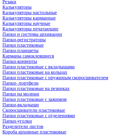
Резаки
Калькуляторы
Калькуляторы настольные
Калькуляторы карманные
Калькуляторы научные
Калькуляторы печатающие
Папки и системы архивации
Папки-регистраторы
Папки пластиковые
Папки-планшеты
Карманы самоклеящиеся
Папки-конверты
Папки пластиковые с вкладышами
Папки пластиковые на кольцах
Папки пластиковые с пружиным скоросшивателем
Папки- портфели
Папки пластиковые на резинках
Папки на молнии
Папки пластиковые с зажимом
Папки-вкладыши
Скоросшиватели пластиковые
Папки пластиковые с отделениями
Папки-уголки
Разделители листов
Короба архивные пластиковые