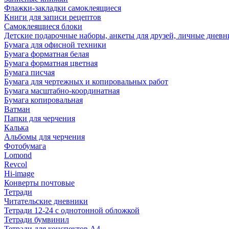
Флажки-закладки самоклеящиеся
Книги для записи рецептов
Самоклеящиеся блоки
Детские подарочные наборы, анкеты для друзей, личные днев
Бумага для офисной техники
Бумага форматная белая
Бумага форматная цветная
Бумага писчая
Бумага для чертежных и копировальных работ
Бумага масштабно-координатная
Бумага копировальная
Ватман
Папки для черчения
Калька
Альбомы для черчения
Фотобумага
Lomond
Revcol
Hi-image
Конверты почтовые
Тетради
Читательские дневники
Тетради 12-24 с однотонной обложкой
Тетради бумвинил
Тетради для конспектов А4