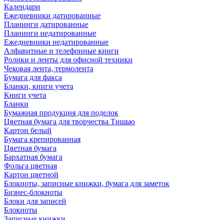
Календари
Ежедневники датированные
Планинги датированные
Планинги недатированные
Ежедневники недатированные
Алфавитные и телефонные книги
Ролики и ленты для офисной техники
Чековая лента, термолента
Бумага для факса
Бланки, книги учета
Книги учета
Бланки
Бумажная продукция для поделок
Цветная бумага для творчества Тишью
Картон белый
Бумага крепированная
Цветная бумага
Бархатная бумага
Фольга цветная
Картон цветной
Блокноты, записные книжки, бумага для заметок
Бизнес-блокноты
Блоки для записей
Блокноты
Записные книжки