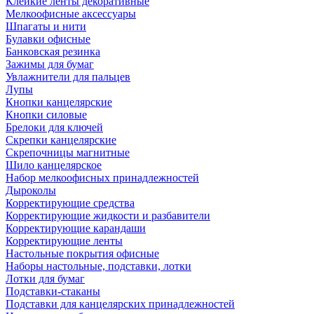
Клейкие ленты декоративные
Мелкоофисные аксессуары
Шпагаты и нити
Булавки офисные
Банковская резинка
Зажимы для бумаг
Увлажнители для пальцев
Лупы
Кнопки канцелярские
Кнопки силовые
Брелоки для ключей
Скрепки канцелярские
Скрепочницы магнитные
Шило канцелярское
Набор мелкоофисных принадлежностей
Дыроколы
Корректирующие средства
Корректирующие жидкости и разбавители
Корректирующие карандаши
Корректирующие ленты
Настольные покрытия офисные
Наборы настольные, подставки, лотки
Лотки для бумаг
Подставки-стаканы
Подставки для канцелярских принадлежностей