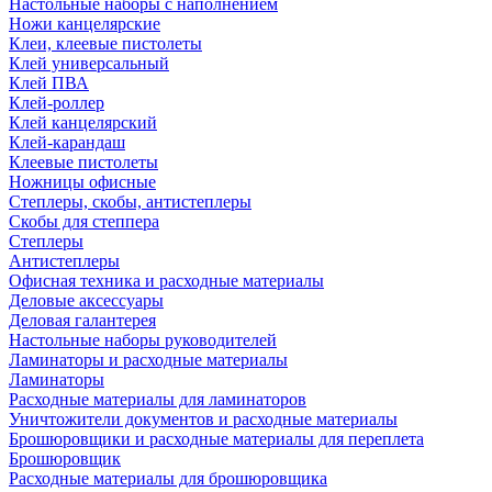
Настольные наборы с наполнением
Ножи канцелярские
Клеи, клеевые пистолеты
Клей универсальный
Клей ПВА
Клей-роллер
Клей канцелярский
Клей-карандаш
Клеевые пистолеты
Ножницы офисные
Степлеры, скобы, антистеплеры
Скобы для степпера
Степлеры
Антистеплеры
Офисная техника и расходные материалы
Деловые аксессуары
Деловая галантерея
Настольные наборы руководителей
Ламинаторы и расходные материалы
Ламинаторы
Расходные материалы для ламинаторов
Уничтожители документов и расходные материалы
Брошюровщики и расходные материалы для переплета
Брошюровщик
Расходные материалы для брошюровщика