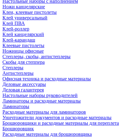
Настольные наборы с наполнением
Ножи канцелярские
Клеи, клеевые пистолеты
Клей универсальный
Клей ПВА
Клей-роллер
Клей канцелярский
Клей-карандаш
Клеевые пистолеты
Ножницы офисные
Степлеры, скобы, антистеплеры
Скобы для степпера
Степлеры
Антистеплеры
Офисная техника и расходные материалы
Деловые аксессуары
Деловая галантерея
Настольные наборы руководителей
Ламинаторы и расходные материалы
Ламинаторы
Расходные материалы для ламинаторов
Уничтожители документов и расходные материалы
Брошюровщики и расходные материалы для переплета
Брошюровщик
Расходные материалы для брошюровщика