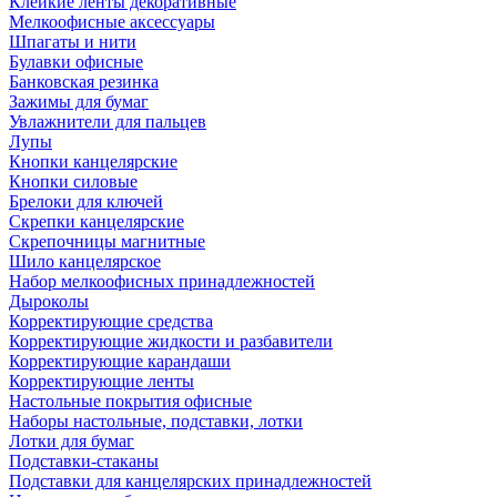
Клейкие ленты декоративные
Мелкоофисные аксессуары
Шпагаты и нити
Булавки офисные
Банковская резинка
Зажимы для бумаг
Увлажнители для пальцев
Лупы
Кнопки канцелярские
Кнопки силовые
Брелоки для ключей
Скрепки канцелярские
Скрепочницы магнитные
Шило канцелярское
Набор мелкоофисных принадлежностей
Дыроколы
Корректирующие средства
Корректирующие жидкости и разбавители
Корректирующие карандаши
Корректирующие ленты
Настольные покрытия офисные
Наборы настольные, подставки, лотки
Лотки для бумаг
Подставки-стаканы
Подставки для канцелярских принадлежностей