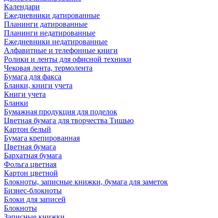
Календари
Ежедневники датированные
Планинги датированные
Планинги недатированные
Ежедневники недатированные
Алфавитные и телефонные книги
Ролики и ленты для офисной техники
Чековая лента, термолента
Бумага для факса
Бланки, книги учета
Книги учета
Бланки
Бумажная продукция для поделок
Цветная бумага для творчества Тишью
Картон белый
Бумага крепированная
Цветная бумага
Бархатная бумага
Фольга цветная
Картон цветной
Блокноты, записные книжки, бумага для заметок
Бизнес-блокноты
Блоки для записей
Блокноты
Записные книжки