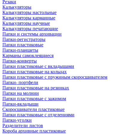
Резаки
Калькуляторы
Калькуляторы настольные
Калькуляторы карманные
Калькуляторы научные
Калькуляторы печатающие
Папки и системы архивации
Папки-регистраторы
Папки пластиковые
Папки-планшеты
Карманы самоклеящиеся
Папки-конверты
Папки пластиковые с вкладышами
Папки пластиковые на кольцах
Папки пластиковые с пружиным скоросшивателем
Папки- портфели
Папки пластиковые на резинках
Папки на молнии
Папки пластиковые с зажимом
Папки-вкладыши
Скоросшиватели пластиковые
Папки пластиковые с отделениями
Папки-уголки
Разделители листов
Короба архивные пластиковые