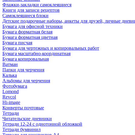
Флажки-закладки самоклеящиеся
Книги для записи рецептов
Самоклеящиеся блоки
Детские подарочные наборы, анкеты для друзей, личные днев
Бумага для офисной техники
Бумага форматная белая
Бумага форматная цветная
Бумага писчая
Бумага для чертежных и копировальных работ
Бумага масштабно-координатная
Бумага копировальная
Ватман
Папки для черчения
Калька
Альбомы для черчения
Фотобумага
Lomond
Revcol
Hi-image
Конверты почтовые
Тетради
Читательские дневники
Тетради 12-24 с однотонной обложкой
Тетради бумвинил
Тетради для конспектов А4