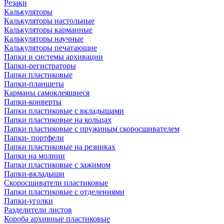
Резаки
Калькуляторы
Калькуляторы настольные
Калькуляторы карманные
Калькуляторы научные
Калькуляторы печатающие
Папки и системы архивации
Папки-регистраторы
Папки пластиковые
Папки-планшеты
Карманы самоклеящиеся
Папки-конверты
Папки пластиковые с вкладышами
Папки пластиковые на кольцах
Папки пластиковые с пружиным скоросшивателем
Папки- портфели
Папки пластиковые на резинках
Папки на молнии
Папки пластиковые с зажимом
Папки-вкладыши
Скоросшиватели пластиковые
Папки пластиковые с отделениями
Папки-уголки
Разделители листов
Короба архивные пластиковые