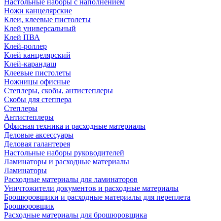
Настольные наборы с наполнением
Ножи канцелярские
Клеи, клеевые пистолеты
Клей универсальный
Клей ПВА
Клей-роллер
Клей канцелярский
Клей-карандаш
Клеевые пистолеты
Ножницы офисные
Степлеры, скобы, антистеплеры
Скобы для степпера
Степлеры
Антистеплеры
Офисная техника и расходные материалы
Деловые аксессуары
Деловая галантерея
Настольные наборы руководителей
Ламинаторы и расходные материалы
Ламинаторы
Расходные материалы для ламинаторов
Уничтожители документов и расходные материалы
Брошюровщики и расходные материалы для переплета
Брошюровщик
Расходные материалы для брошюровщика