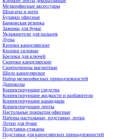
Клейкие ленты декоративные
Мелкоофисные аксессуары
Шпагаты и нити
Булавки офисные
Банковская резинка
Зажимы для бумаг
Увлажнители для пальцев
Лупы
Кнопки канцелярские
Кнопки силовые
Брелоки для ключей
Скрепки канцелярские
Скрепочницы магнитные
Шило канцелярское
Набор мелкоофисных принадлежностей
Дыроколы
Корректирующие средства
Корректирующие жидкости и разбавители
Корректирующие карандаши
Корректирующие ленты
Настольные покрытия офисные
Наборы настольные, подставки, лотки
Лотки для бумаг
Подставки-стаканы
Подставки для канцелярских принадлежностей