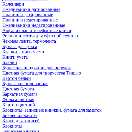
Календари
Ежедневники датированные
Планинги датированные
Планинги недатированные
Ежедневники недатированные
Алфавитные и телефонные книги
Ролики и ленты для офисной техники
Чековая лента, термолента
Бумага для факса
Бланки, книги учета
Книги учета
Бланки
Бумажная продукция для поделок
Цветная бумага для творчества Тишью
Картон белый
Бумага крепированная
Цветная бумага
Бархатная бумага
Фольга цветная
Картон цветной
Блокноты, записные книжки, бумага для заметок
Бизнес-блокноты
Блоки для записей
Блокноты
Записные книжки