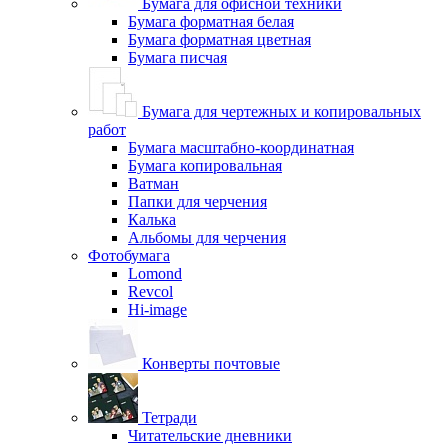
Бумага для офисной техники
Бумага форматная белая
Бумага форматная цветная
Бумага писчая
Бумага для чертежных и копировальных
работ
Бумага масштабно-координатная
Бумага копировальная
Ватман
Папки для черчения
Калька
Альбомы для черчения
Фотобумага
Lomond
Revcol
Hi-image
Конверты почтовые
Тетради
Читательские дневники