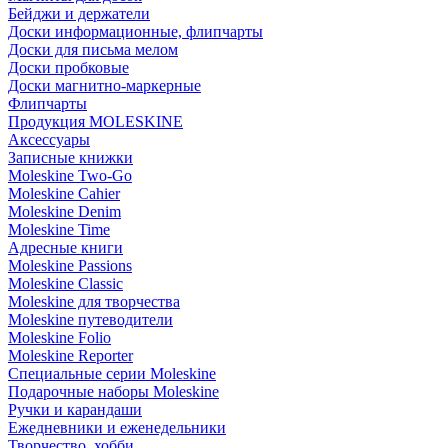
Бейджи и держатели
Доски информационные, флипчарты
Доски для письма мелом
Доски пробковые
Доски магнитно-маркерные
Флипчарты
Продукция MOLESKINE
Аксессуары
Записные книжки
Moleskine Two-Go
Moleskine Cahier
Moleskine Denim
Moleskine Time
Адресные книги
Moleskine Passions
Moleskine Classic
Moleskine для творчества
Moleskine путеводители
Moleskine Folio
Moleskine Reporter
Специальные серии Moleskine
Подарочные наборы Moleskine
Ручки и карандаши
Ежедневники и еженедельники
Творчество, хобби