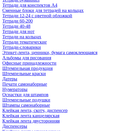
Тетради для конспектов А4
Сменные блоки для тетрадей на кольцах
Тетради 12-24 с цветной обложкой
Тетради 60-200
Тетради 40-48
Тетради для нот
Тетради на кольцах
Тетради тематические
Тетради-словарики
Этикет-лента, ценники, бумага самоклеющаяся
Альбомы для рисования
Офисные принадлежности
Штемпельная продукция
Штемпельные краски
Датеры
Печати самонаборные
Нумераторы
Оснастки для штампов
Штемпельные подушки
Штампы самонаборные
Клейкая лента, скотч, диспенсер
Клейкая лента канцелярская
Клейкая лента двусторонняя
Диспенсеры