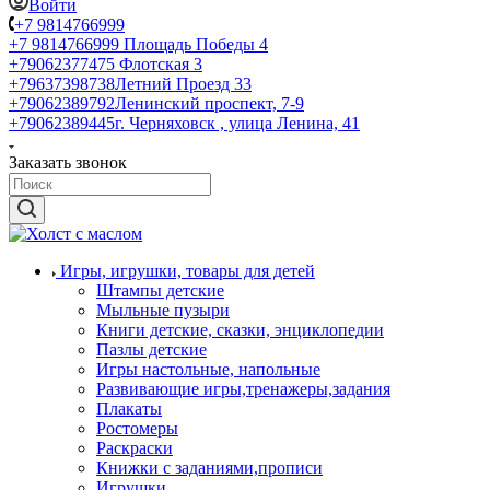
Войти
+7 9814766999
+7 9814766999
Площадь Победы 4
+79062377475
Флотская 3
+79637398738
Летний Проезд 33
+79062389792
Ленинский проспект, 7-9
+79062389445
г. Черняховск , улица Ленина, 41
Заказать звонок
Игры, игрушки, товары для детей
Штампы детские
Мыльные пузыри
Книги детские, сказки, энциклопедии
Пазлы детские
Игры настольные, напольные
Развивающие игры,тренажеры,задания
Плакаты
Ростомеры
Раскраски
Книжки с заданиями,прописи
Игрушки