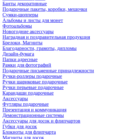
Банты декоративные
Подарочные пакеты, коробки, мешочки
Сумки-шопперы
Альбомы и листы для монет
Фотоальбомы
Новогодние аксессуары
Наградная и поздравительная продукция
Брелоки, Магниты
Благодарности, грамоты, дипломы
Дизайн-бумага
Папки адресные
Рамки для фотографий
Подарочные письменные принадлежности
Ручки-роллеры подарочные
Ручки шариковые подарочные
Ручки перьевые подарочные
Карандаши подарочные
Аксессуары
Футляры подарочные
Презентация и коммуникация
Демонстрационные системы
Аксессуары для досок и флипчартов
Губки для досок
Блокноты для флипчарта
Магниты для досок