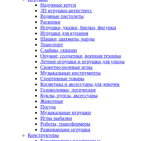
Надувные круги
3D игрушки-антистресс
Водяные пистолеты
Раскопки
Игрушки, указки, брелки, фигурки
Игрушки для купания
Шашки, шахматы, нарды
Транспорт
Слаймы, сквиши
Оружие, солдатики, военная техника
Летние игрушки и игрушки для улицы
Сюжетно-ролевые игры
Музыкальные инструменты
Спортивные товары
Косметика и аксессуары для девочек
Головоломки, логические
Куклы, пупсы, аксессуары
Животные
Посуда
Музыкальные игрушки
Игры рыбалки
Роботы, трансформеры
Развивающие игрушки
Конструкторы
Конструкторы пластиковые