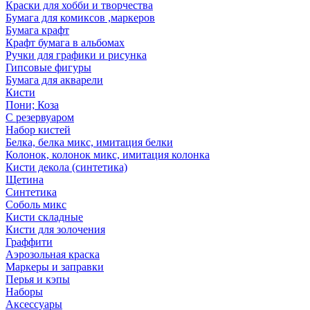
Краски для хобби и творчества
Бумага для комиксов ,маркеров
Бумага крафт
Крафт бумага в альбомах
Ручки для графики и рисунка
Гипсовые фигуры
Бумага для акварели
Кисти
Пони; Коза
С резервуаром
Набор кистей
Белка, белка микс, имитация белки
Колонок, колонок микс, имитация колонка
Кисти декола (синтетика)
Щетина
Синтетика
Соболь микс
Кисти складные
Кисти для золочения
Граффити
Аэрозольная краска
Маркеры и заправки
Перья и кэпы
Наборы
Аксессуары