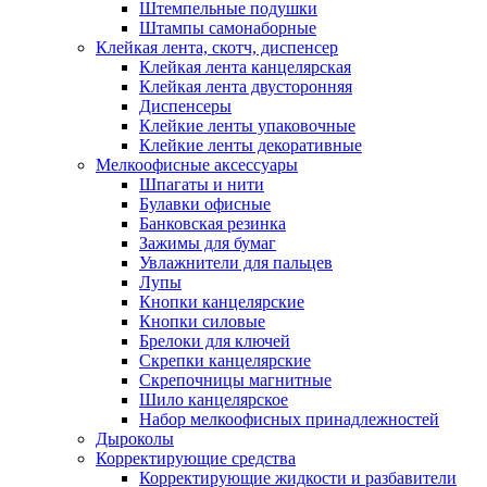
Штемпельные подушки
Штампы самонаборные
Клейкая лента, скотч, диспенсер
Клейкая лента канцелярская
Клейкая лента двусторонняя
Диспенсеры
Клейкие ленты упаковочные
Клейкие ленты декоративные
Мелкоофисные аксессуары
Шпагаты и нити
Булавки офисные
Банковская резинка
Зажимы для бумаг
Увлажнители для пальцев
Лупы
Кнопки канцелярские
Кнопки силовые
Брелоки для ключей
Скрепки канцелярские
Скрепочницы магнитные
Шило канцелярское
Набор мелкоофисных принадлежностей
Дыроколы
Корректирующие средства
Корректирующие жидкости и разбавители