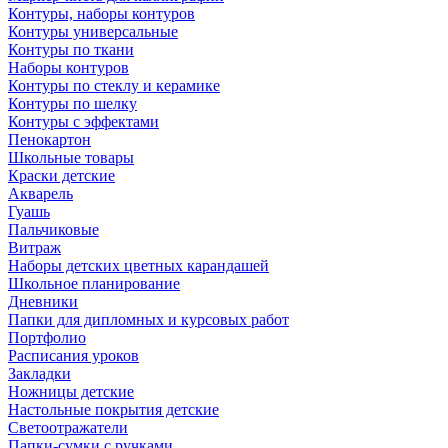
Контуры, наборы контуров
Контуры универсальные
Контуры по ткани
Наборы контуров
Контуры по стеклу и керамике
Контуры по шелку
Контуры с эффектами
Пенокартон
Школьные товары
Краски детские
Акварель
Гуашь
Пальчиковые
Витраж
Наборы детских цветных карандашей
Школьное планирование
Дневники
Папки для дипломных и курсовых работ
Портфолио
Расписания уроков
Закладки
Ножницы детские
Настольные покрытия детские
Светоотражатели
Папки-сумки с ручками