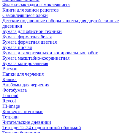
Флажки-закладки самоклеящиеся
Книги для записи рецептов
Самоклеящиеся блоки
Детские подарочные наборы, анкеты для друзей, личные
дневники
Бумага для офисной техники
Бумага форматная белая
Бумага форматная цветная
Бумага писчая
Бумага для чертежных и копировальных работ
Бумага масштабно-координатная
Бумага копировальная
Ватман
Папки для черчения
Калька
Альбомы для черчения
Фотобумага
Lomond
Revcol
Hi-image
Конверты почтовые
Тетради
Читательские дневники
Тетради 12-24 с однотонной обложкой
Тетради бумвинил