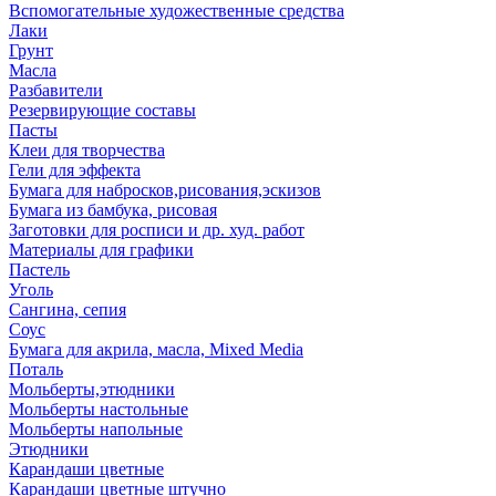
Вспомогательные художественные средства
Лаки
Грунт
Масла
Разбавители
Резервирующие составы
Пасты
Клеи для творчества
Гели для эффекта
Бумага для набросков,рисования,эскизов
Бумага из бамбука, рисовая
Заготовки для росписи и др. худ. работ
Материалы для графики
Пастель
Уголь
Сангина, сепия
Соус
Бумага для акрила, масла, Mixed Media
Поталь
Мольберты,этюдники
Мольберты настольные
Мольберты напольные
Этюдники
Карандаши цветные
Карандаши цветные штучно