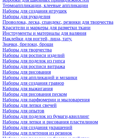
Термоаппликации, клеевые аппликации
Наборы для создания игрушек
Наборы для рукоделия
Проволока, леска, спандекс, резинки для творчества
Красители и маркеры для разметки ткани
Инструменты и материалы для валяния
Наклейки для ногтей, лица, тату.
Значки, брелоки, броши
Наборы для творчества
Наборы для росписи изделий
Наборы для поделок из гипса
Наборы для росписи витража
Наборы для рисования
Наборы для аппликаций и мозаики
Наборы для создания гравюр
Наборы для выжигания
Наборы для рисования песком
Наборы для парфюмерии и мыловарения
Наборы для лепки свечей
Наборы для опытов
Наборы для поделок из бумаги,квиллинг
Наборы для лепки и рисования пластилином
Наборы для создания украшений
Наборы для плетения из резинок