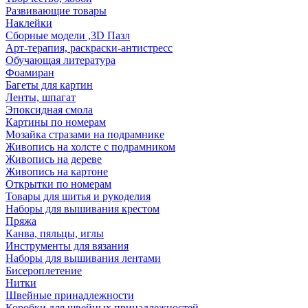
Развивающие товары
Наклейки
Сборные модели ,3D Пазл
Арт-терапия, раскраски-антистресс
Обучающая литература
Фоамиран
Багеты для картин
Ленты, шпагат
Эпоксидная смола
Картины по номерам
Мозайка стразами на подрамнике
Живопись на холсте с подрамником
Живопись на дереве
Живопись на картоне
Открытки по номерам
Товары для шитья и рукоделия
Наборы для вышивания крестом
Пряжа
Канва, пяльцы, иглы
Инструменты для вязания
Наборы для вышивания лентами
Бисероплетение
Нитки
Швейные принадлежности
Коробки для швейных принадлежностей