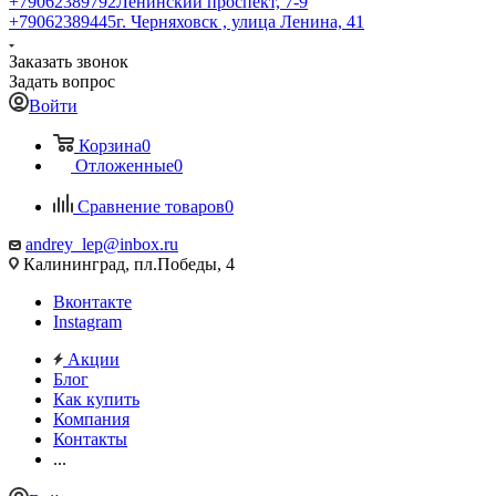
+79062389792
Ленинский проспект, 7-9
+79062389445
г. Черняховск , улица Ленина, 41
Заказать звонок
Задать вопрос
Войти
Корзина
0
Отложенные
0
Сравнение товаров
0
andrey_lep@inbox.ru
Калининград, пл.Победы, 4
Вконтакте
Instagram
Акции
Блог
Как купить
Компания
Контакты
...