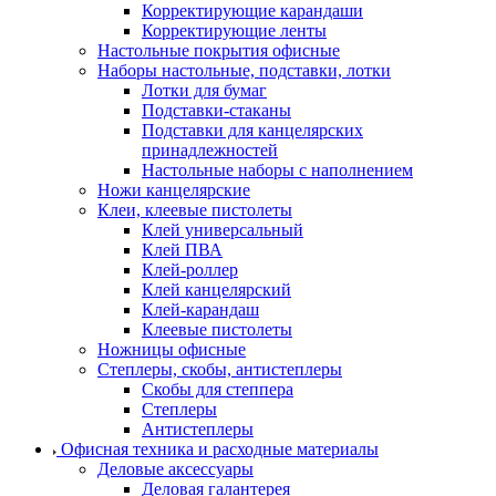
Корректирующие карандаши
Корректирующие ленты
Настольные покрытия офисные
Наборы настольные, подставки, лотки
Лотки для бумаг
Подставки-стаканы
Подставки для канцелярских
принадлежностей
Настольные наборы с наполнением
Ножи канцелярские
Клеи, клеевые пистолеты
Клей универсальный
Клей ПВА
Клей-роллер
Клей канцелярский
Клей-карандаш
Клеевые пистолеты
Ножницы офисные
Степлеры, скобы, антистеплеры
Скобы для степпера
Степлеры
Антистеплеры
Офисная техника и расходные материалы
Деловые аксессуары
Деловая галантерея