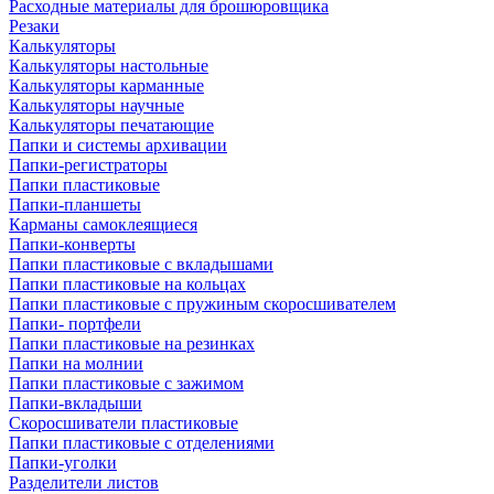
Расходные материалы для брошюровщика
Резаки
Калькуляторы
Калькуляторы настольные
Калькуляторы карманные
Калькуляторы научные
Калькуляторы печатающие
Папки и системы архивации
Папки-регистраторы
Папки пластиковые
Папки-планшеты
Карманы самоклеящиеся
Папки-конверты
Папки пластиковые с вкладышами
Папки пластиковые на кольцах
Папки пластиковые с пружиным скоросшивателем
Папки- портфели
Папки пластиковые на резинках
Папки на молнии
Папки пластиковые с зажимом
Папки-вкладыши
Скоросшиватели пластиковые
Папки пластиковые с отделениями
Папки-уголки
Разделители листов