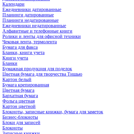
Календари
Ежедневники датированные
Планинги датированные
Планинги недатированные
Ежедневники недатированные
Алфавитные и телефонные книги
Ролики и ленты для офисной техники
Чековая лента, термолента
Бумага для факса
Бланки, книги учета
Книги учета
Бланки
Бумажная продукция для поделок
Цветная бумага для творчества Тишью
Картон белый
Бумага крепированная
Цветная бумага
Бархатная бумага
Фольга цветная
Картон цветной
Блокноты, записные книжки, бумага для заметок
Бизнес-блокноты
Блоки для записей
Блокноты
Записные книжки