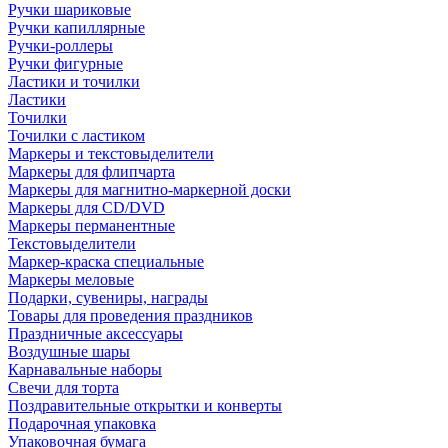
Ручки шариковые
Ручки капиллярные
Ручки-роллеры
Ручки фигурные
Ластики и точилки
Ластики
Точилки
Точилки с ластиком
Маркеры и текстовыделители
Маркеры для флипчарта
Маркеры для магнитно-маркерной доски
Маркеры для CD/DVD
Маркеры перманентные
Текстовыделители
Маркер-краска специальные
Маркеры меловые
Подарки, сувениры, награды
Товары для проведения праздников
Праздничные аксессуары
Воздушные шары
Карнавальные наборы
Свечи для торта
Поздравительные открытки и конверты
Подарочная упаковка
Упаковочная бумага