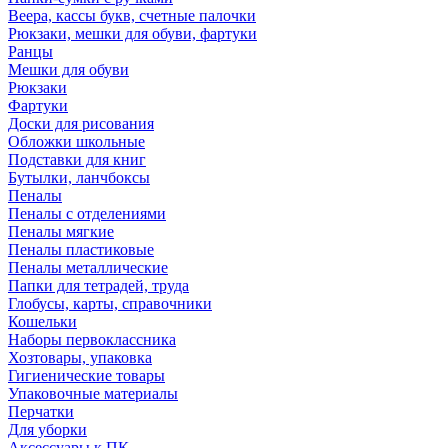
Веера, кассы букв, счетные палочки
Рюкзаки, мешки для обуви, фартуки
Ранцы
Мешки для обуви
Рюкзаки
Фартуки
Доски для рисования
Обложки школьные
Подставки для книг
Бутылки, ланчбоксы
Пеналы
Пеналы с отделениями
Пеналы мягкие
Пеналы пластиковые
Пеналы металлические
Папки для тетрадей, труда
Глобусы, карты, справочники
Кошельки
Наборы первоклассника
Хозтовары, упаковка
Гигиенические товары
Упаковочные материалы
Перчатки
Для уборки
Аксессуары к ПК