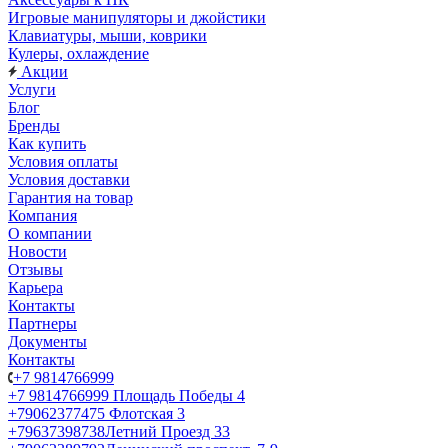
Игровые манипуляторы и джойстики
Клавиатуры, мыши, коврики
Кулеры, охлаждение
Акции
Услуги
Блог
Бренды
Как купить
Условия оплаты
Условия доставки
Гарантия на товар
Компания
О компании
Новости
Отзывы
Карьера
Контакты
Партнеры
Документы
Контакты
+7 9814766999
+7 9814766999
Площадь Победы 4
+79062377475
Флотская 3
+79637398738
Летний Проезд 33