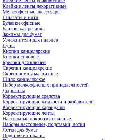
Клейкие ленты упаковочные
Клейкие ленты декоративные
Мелкоофисные аксессуары
Шпагаты и нити
Булавки офисные
Банковская резинка
Зажимы для бумаг
Увлажнители для пальцев
Лупы
Кнопки канцелярские
Кнопки силовые
Брелоки для ключей
Скрепки канцелярские
Скрепочницы магнитные
Шило канцелярское
Набор мелкоофисных принадлежностей
Дыроколы
Корректирующие средства
Корректирующие жидкости и разбавители
Корректирующие карандаши
Корректирующие ленты
Настольные покрытия офисные
Наборы настольные, подставки, лотки
Лотки для бумаг
Подставки-стаканы