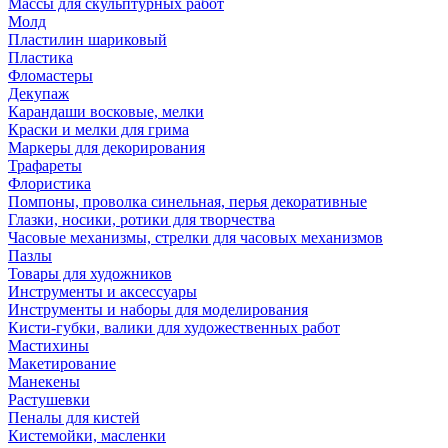
Массы для скульптурных работ
Молд
Пластилин шариковый
Пластика
Фломастеры
Декупаж
Карандаши восковые, мелки
Краски и мелки для грима
Маркеры для декорирования
Трафареты
Флористика
Помпоны, проволка синельная, перья декоративные
Глазки, носики, ротики для творчества
Часовые механизмы, стрелки для часовых механизмов
Пазлы
Товары для художников
Инструменты и аксессуары
Инструменты и наборы для моделирования
Кисти-губки, валики для художественных работ
Мастихины
Макетирование
Манекены
Растушевки
Пеналы для кистей
Кистемойки, масленки