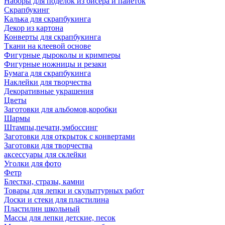
Наборы для поделок из бисера и пайеток
Скрапбукинг
Калька для скрапбукинга
Декор из картона
Конверты для скрапбукинга
Ткани на клеевой основе
Фигурные дыроколы и кримперы
Фигурные ножницы и резаки
Бумага для скрапбукинга
Наклейки для творчества
Декоративные украшения
Цветы
Заготовки для альбомов,коробки
Шармы
Штампы,печати,эмбоссинг
Заготовки для открыток с конвертами
Заготовки для творчества
аксессуары для склейки
Уголки для фото
Фетр
Блестки, стразы, камни
Товары для лепки и скульптурных работ
Доски и стеки для пластилина
Пластилин школьный
Массы для лепки детские, песок