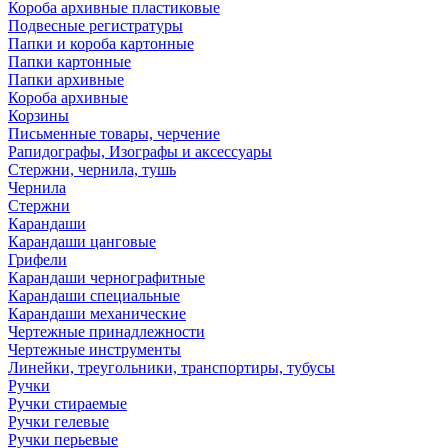
Короба архивные пластиковые
Подвесные регистратуры
Папки и короба картонные
Папки картонные
Папки архивные
Короба архивные
Корзины
Письменные товары, черчение
Рапидографы, Изографы и аксессуары
Стержни, чернила, тушь
Чернила
Стержни
Карандаши
Карандаши цанговые
Грифели
Карандаши чернографитные
Карандаши специальные
Карандаши механические
Чертежные принадлежности
Чертежные инструменты
Линейки, треугольники, транспортиры, тубусы
Ручки
Ручки стираемые
Ручки гелевые
Ручки перьевые