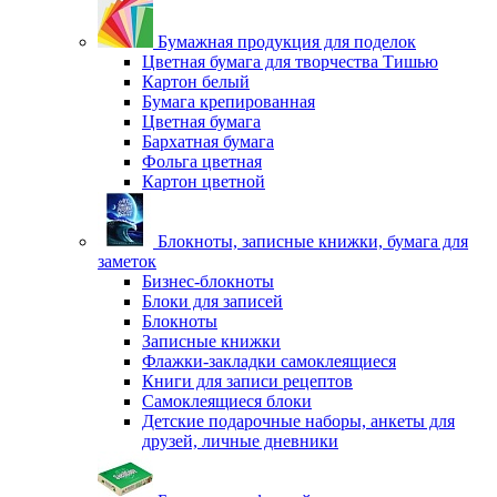
Бумажная продукция для поделок
Цветная бумага для творчества Тишью
Картон белый
Бумага крепированная
Цветная бумага
Бархатная бумага
Фольга цветная
Картон цветной
Блокноты, записные книжки, бумага для
заметок
Бизнес-блокноты
Блоки для записей
Блокноты
Записные книжки
Флажки-закладки самоклеящиеся
Книги для записи рецептов
Самоклеящиеся блоки
Детские подарочные наборы, анкеты для
друзей, личные дневники