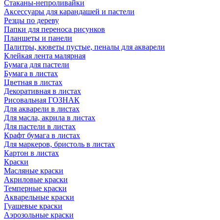
Стаканы-непроливайки
Аксессуары для карандашей и пастели
Резцы по дереву
Папки для переноса рисунков
Планшеты и панели
Палитры, кюветы пустые, пеналы для акварели
Клейкая лента малярная
Бумага для пастели
Бумага в листах
Цветная в листах
Декоративная в листах
Рисовальная ГОЗНАК
Для акварели в листах
Для масла, акрила в листах
Для пастели в листах
Крафт бумага в листах
Для маркеров, бристоль в листах
Картон в листах
Краски
Масляные краски
Акриловые краски
Темперные краски
Акварельные краски
Гуашевые краски
Аэрозольные краски