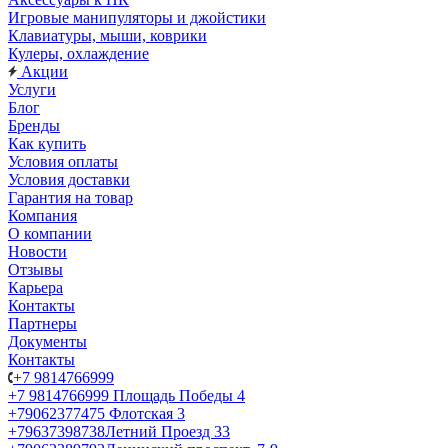
Игровые манипуляторы и джойстики
Клавиатуры, мыши, коврики
Кулеры, охлаждение
Акции
Услуги
Блог
Бренды
Как купить
Условия оплаты
Условия доставки
Гарантия на товар
Компания
О компании
Новости
Отзывы
Карьера
Контакты
Партнеры
Документы
Контакты
+7 9814766999
+7 9814766999
Площадь Победы 4
+79062377475
Флотская 3
+79637398738
Летний Проезд 33