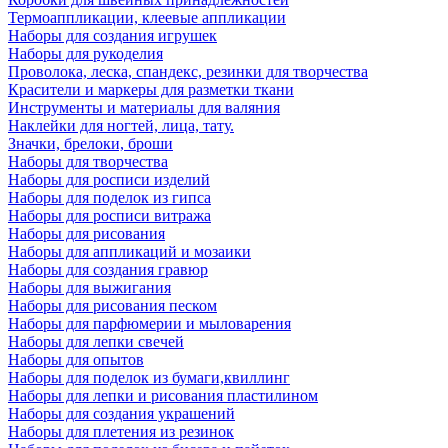
Термоаппликации, клеевые аппликации
Наборы для создания игрушек
Наборы для рукоделия
Проволока, леска, спандекс, резинки для творчества
Красители и маркеры для разметки ткани
Инструменты и материалы для валяния
Наклейки для ногтей, лица, тату.
Значки, брелоки, броши
Наборы для творчества
Наборы для росписи изделий
Наборы для поделок из гипса
Наборы для росписи витража
Наборы для рисования
Наборы для аппликаций и мозаики
Наборы для создания гравюр
Наборы для выжигания
Наборы для рисования песком
Наборы для парфюмерии и мыловарения
Наборы для лепки свечей
Наборы для опытов
Наборы для поделок из бумаги,квиллинг
Наборы для лепки и рисования пластилином
Наборы для создания украшений
Наборы для плетения из резинок