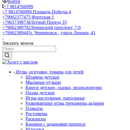
Войти
+7 9814766999
+7 9814766999
Площадь Победы 4
+79062377475
Флотская 3
+79637398738
Летний Проезд 33
+79062389792
Ленинский проспект, 7-9
+79062389445
г. Черняховск , улица Ленина, 41
Заказать звонок
Игры, игрушки, товары для детей
Штампы детские
Мыльные пузыри
Книги детские, сказки, энциклопедии
Пазлы детские
Игры настольные, напольные
Развивающие игры,тренажеры,задания
Плакаты
Ростомеры
Раскраски
Книжки с заданиями,прописи
Игрушки