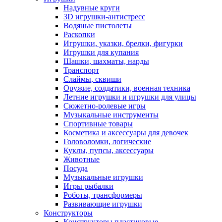
Надувные круги
3D игрушки-антистресс
Водяные пистолеты
Раскопки
Игрушки, указки, брелки, фигурки
Игрушки для купания
Шашки, шахматы, нарды
Транспорт
Слаймы, сквиши
Оружие, солдатики, военная техника
Летние игрушки и игрушки для улицы
Сюжетно-ролевые игры
Музыкальные инструменты
Спортивные товары
Косметика и аксессуары для девочек
Головоломки, логические
Куклы, пупсы, аксессуары
Животные
Посуда
Музыкальные игрушки
Игры рыбалки
Роботы, трансформеры
Развивающие игрушки
Конструкторы
Конструкторы пластиковые