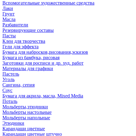
Вспомогательные художественные средства
Лаки
Грунт
Масла
Разбавители
Резервирующие составы
Пасты
Клеи для творчества
Гели для эффекта
Бумага для набросков,рисования,эскизов
Бумага из бамбука, рисовая
Заготовки для росписи и др. худ. работ
Материалы для графики
Пастель
Уголь
Сангина, сепия
Соус
Бумага для акрила, масла, Mixed Media
Поталь
Мольберты,этюдники
Мольберты настольные
Мольберты напольные
Этюдники
Карандаши цветные
Карандаши цветные штучно