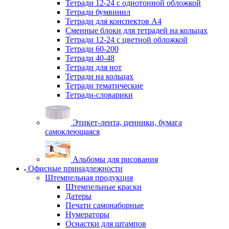
Тетради 12-24 с однотонной обложкой
Тетради бумвинил
Тетради для конспектов А4
Сменные блоки для тетрадей на кольцах
Тетради 12-24 с цветной обложкой
Тетради 60-200
Тетради 40-48
Тетради для нот
Тетради на кольцах
Тетради тематические
Тетради-словарики
Этикет-лента, ценники, бумага
самоклеющаяся
Альбомы для рисования
Офисные принадлежности
Штемпельная продукция
Штемпельные краски
Датеры
Печати самонаборные
Нумераторы
Оснастки для штампов