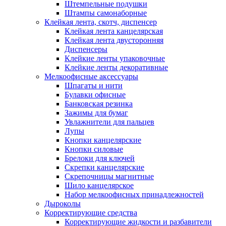
Штемпельные подушки
Штампы самонаборные
Клейкая лента, скотч, диспенсер
Клейкая лента канцелярская
Клейкая лента двусторонняя
Диспенсеры
Клейкие ленты упаковочные
Клейкие ленты декоративные
Мелкоофисные аксессуары
Шпагаты и нити
Булавки офисные
Банковская резинка
Зажимы для бумаг
Увлажнители для пальцев
Лупы
Кнопки канцелярские
Кнопки силовые
Брелоки для ключей
Скрепки канцелярские
Скрепочницы магнитные
Шило канцелярское
Набор мелкоофисных принадлежностей
Дыроколы
Корректирующие средства
Корректирующие жидкости и разбавители