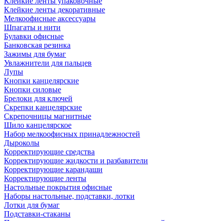
Клейкие ленты упаковочные
Клейкие ленты декоративные
Мелкоофисные аксессуары
Шпагаты и нити
Булавки офисные
Банковская резинка
Зажимы для бумаг
Увлажнители для пальцев
Лупы
Кнопки канцелярские
Кнопки силовые
Брелоки для ключей
Скрепки канцелярские
Скрепочницы магнитные
Шило канцелярское
Набор мелкоофисных принадлежностей
Дыроколы
Корректирующие средства
Корректирующие жидкости и разбавители
Корректирующие карандаши
Корректирующие ленты
Настольные покрытия офисные
Наборы настольные, подставки, лотки
Лотки для бумаг
Подставки-стаканы