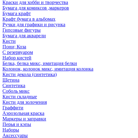
Краски для хобби и творчества
Бумага для комиксов ,маркеров
Бумага крафт
Крафт бумага в альбомах
Ручки для графики и рисунка
Гипсовые фигуры
Бумага для акварели
Кисти
Пони; Коза
С резервуаром
Набор кистей
Белка, белка микс, имитация белки
Колонок, колонок микс, имитация колонка
Кисти декола (синтетика)
Щетина
Синтетика
Соболь микс
Кисти складные
Кисти для золочения
Граффити
Аэрозольная краска
Маркеры и заправки
Перья и кэпы
Наборы
Аксессуары