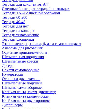
Тетради для конспектов А4
Сменные блоки для тетрадей на кольцах
Тетради 12-24 с цветной обложкой
Тетради 60-200
Тетради 40-48
Тетради для нот
Тетради на кольцах
Тетради тематические
Тетради-словарики
Этикет-лента, ценники, бумага самоклеющаяся
Альбомы для рисования
Офисные принадлежности
Штемпельная продукция
Штемпельные краски
Датеры
Печати самонаборные
Нумераторы
Оснастки для штампов
Штемпельные подушки
Штампы самонаборные
Клейкая лента, скотч, диспенсер
Клейкая лента канцелярская
Клейкая лента двусторонняя
Диспенсеры