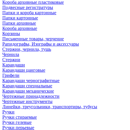
Короба архивные пластиковые
Подвесные регистратуры
Папки и короба картонные
Папки картонные
Папки архивные
Короба архивные
Корзины
Письменные товары, черчение
Рапидографы, Изографы и аксессуары
Стержни, чернила, тушь
Чернила
Стержни
Карандаши
Карандаши цанговые
Грифели
Карандаши чернографитные
Карандаши специальные
Карандаши механические
Чертежные принадлежности
Чертежные инструменты
Линейки, треугольники, транспортиры, тубусы
Ручки
Ручки стираемые
Ручки гелевые
Ручки перьевые