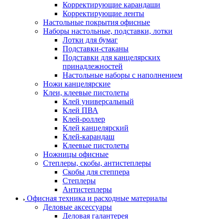
Корректирующие карандаши
Корректирующие ленты
Настольные покрытия офисные
Наборы настольные, подставки, лотки
Лотки для бумаг
Подставки-стаканы
Подставки для канцелярских
принадлежностей
Настольные наборы с наполнением
Ножи канцелярские
Клеи, клеевые пистолеты
Клей универсальный
Клей ПВА
Клей-роллер
Клей канцелярский
Клей-карандаш
Клеевые пистолеты
Ножницы офисные
Степлеры, скобы, антистеплеры
Скобы для степпера
Степлеры
Антистеплеры
Офисная техника и расходные материалы
Деловые аксессуары
Деловая галантерея