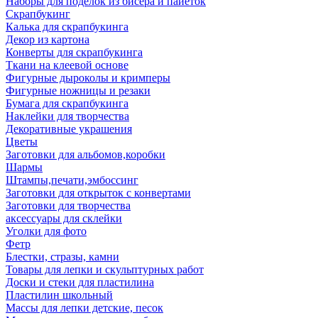
Наборы для поделок из бисера и пайеток
Скрапбукинг
Калька для скрапбукинга
Декор из картона
Конверты для скрапбукинга
Ткани на клеевой основе
Фигурные дыроколы и кримперы
Фигурные ножницы и резаки
Бумага для скрапбукинга
Наклейки для творчества
Декоративные украшения
Цветы
Заготовки для альбомов,коробки
Шармы
Штампы,печати,эмбоссинг
Заготовки для открыток с конвертами
Заготовки для творчества
аксессуары для склейки
Уголки для фото
Фетр
Блестки, стразы, камни
Товары для лепки и скульптурных работ
Доски и стеки для пластилина
Пластилин школьный
Массы для лепки детские, песок