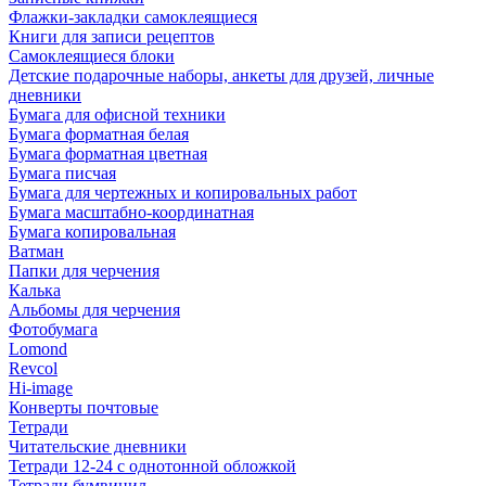
Флажки-закладки самоклеящиеся
Книги для записи рецептов
Самоклеящиеся блоки
Детские подарочные наборы, анкеты для друзей, личные
дневники
Бумага для офисной техники
Бумага форматная белая
Бумага форматная цветная
Бумага писчая
Бумага для чертежных и копировальных работ
Бумага масштабно-координатная
Бумага копировальная
Ватман
Папки для черчения
Калька
Альбомы для черчения
Фотобумага
Lomond
Revcol
Hi-image
Конверты почтовые
Тетради
Читательские дневники
Тетради 12-24 с однотонной обложкой
Тетради бумвинил