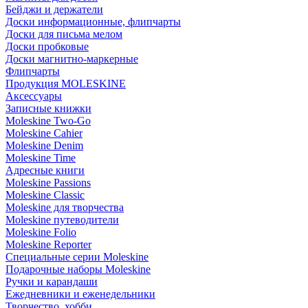
Бейджи и держатели
Доски информационные, флипчарты
Доски для письма мелом
Доски пробковые
Доски магнитно-маркерные
Флипчарты
Продукция MOLESKINE
Аксессуары
Записные книжки
Moleskine Two-Go
Moleskine Cahier
Moleskine Denim
Moleskine Time
Адресные книги
Moleskine Passions
Moleskine Classic
Moleskine для творчества
Moleskine путеводители
Moleskine Folio
Moleskine Reporter
Специальные серии Moleskine
Подарочные наборы Moleskine
Ручки и карандаши
Ежедневники и еженедельники
Творчество, хобби