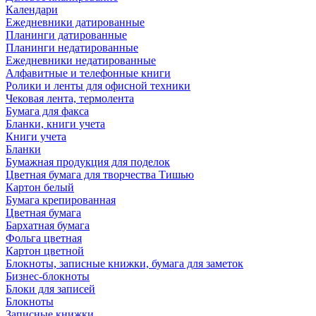
Календари
Ежедневники датированные
Планинги датированные
Планинги недатированные
Ежедневники недатированные
Алфавитные и телефонные книги
Ролики и ленты для офисной техники
Чековая лента, термолента
Бумага для факса
Бланки, книги учета
Книги учета
Бланки
Бумажная продукция для поделок
Цветная бумага для творчества Тишью
Картон белый
Бумага крепированная
Цветная бумага
Бархатная бумага
Фольга цветная
Картон цветной
Блокноты, записные книжки, бумага для заметок
Бизнес-блокноты
Блоки для записей
Блокноты
Записные книжки