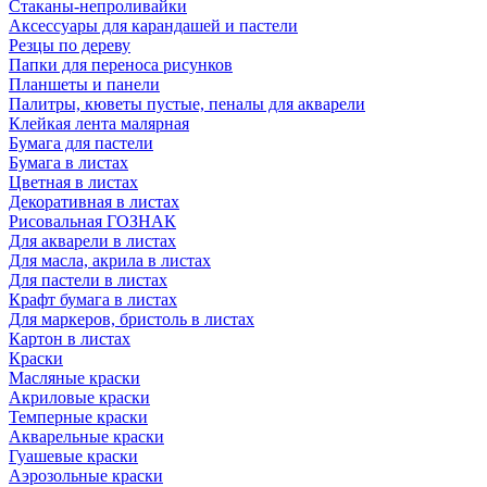
Стаканы-непроливайки
Аксессуары для карандашей и пастели
Резцы по дереву
Папки для переноса рисунков
Планшеты и панели
Палитры, кюветы пустые, пеналы для акварели
Клейкая лента малярная
Бумага для пастели
Бумага в листах
Цветная в листах
Декоративная в листах
Рисовальная ГОЗНАК
Для акварели в листах
Для масла, акрила в листах
Для пастели в листах
Крафт бумага в листах
Для маркеров, бристоль в листах
Картон в листах
Краски
Масляные краски
Акриловые краски
Темперные краски
Акварельные краски
Гуашевые краски
Аэрозольные краски