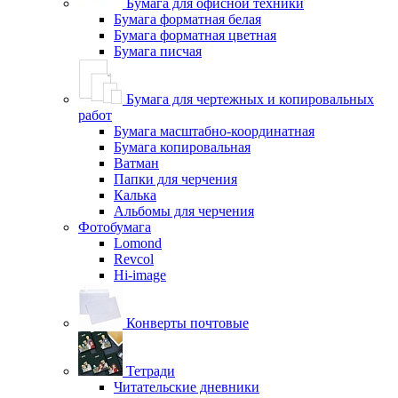
Бумага для офисной техники
Бумага форматная белая
Бумага форматная цветная
Бумага писчая
Бумага для чертежных и копировальных
работ
Бумага масштабно-координатная
Бумага копировальная
Ватман
Папки для черчения
Калька
Альбомы для черчения
Фотобумага
Lomond
Revcol
Hi-image
Конверты почтовые
Тетради
Читательские дневники