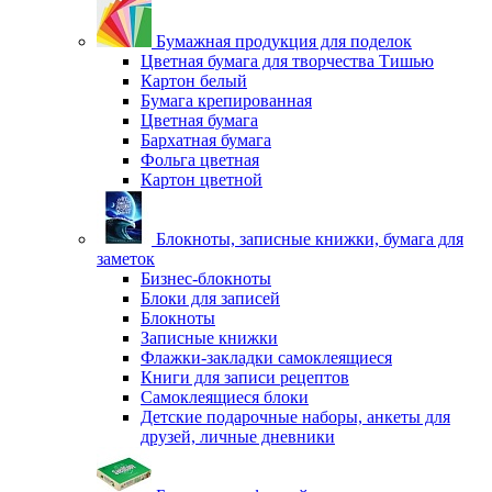
Бумажная продукция для поделок
Цветная бумага для творчества Тишью
Картон белый
Бумага крепированная
Цветная бумага
Бархатная бумага
Фольга цветная
Картон цветной
Блокноты, записные книжки, бумага для
заметок
Бизнес-блокноты
Блоки для записей
Блокноты
Записные книжки
Флажки-закладки самоклеящиеся
Книги для записи рецептов
Самоклеящиеся блоки
Детские подарочные наборы, анкеты для
друзей, личные дневники