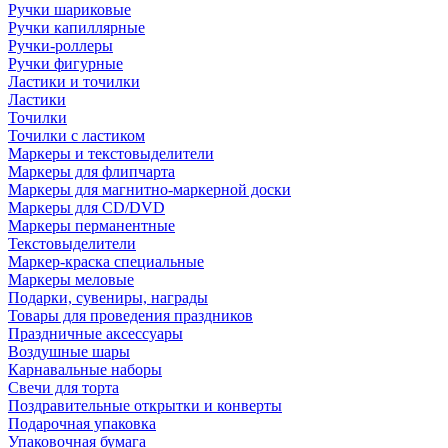
Ручки шариковые
Ручки капиллярные
Ручки-роллеры
Ручки фигурные
Ластики и точилки
Ластики
Точилки
Точилки с ластиком
Маркеры и текстовыделители
Маркеры для флипчарта
Маркеры для магнитно-маркерной доски
Маркеры для CD/DVD
Маркеры перманентные
Текстовыделители
Маркер-краска специальные
Маркеры меловые
Подарки, сувениры, награды
Товары для проведения праздников
Праздничные аксессуары
Воздушные шары
Карнавальные наборы
Свечи для торта
Поздравительные открытки и конверты
Подарочная упаковка
Упаковочная бумага