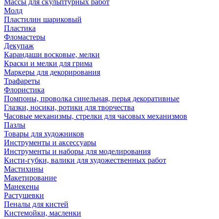
Массы для скульптурных работ
Молд
Пластилин шариковый
Пластика
Фломастеры
Декупаж
Карандаши восковые, мелки
Краски и мелки для грима
Маркеры для декорирования
Трафареты
Флористика
Помпоны, проволка синельная, перья декоративные
Глазки, носики, ротики для творчества
Часовые механизмы, стрелки для часовых механизмов
Пазлы
Товары для художников
Инструменты и аксессуары
Инструменты и наборы для моделирования
Кисти-губки, валики для художественных работ
Мастихины
Макетирование
Манекены
Растушевки
Пеналы для кистей
Кистемойки, масленки