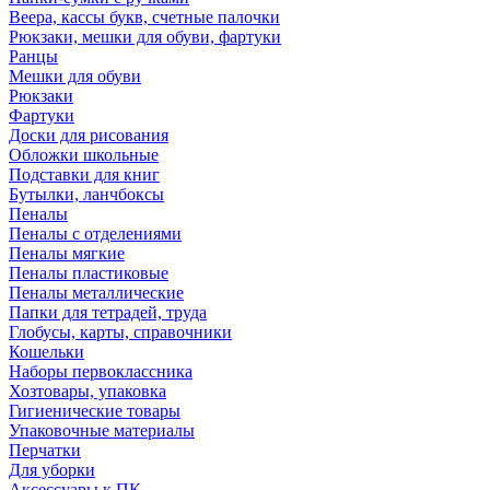
Веера, кассы букв, счетные палочки
Рюкзаки, мешки для обуви, фартуки
Ранцы
Мешки для обуви
Рюкзаки
Фартуки
Доски для рисования
Обложки школьные
Подставки для книг
Бутылки, ланчбоксы
Пеналы
Пеналы с отделениями
Пеналы мягкие
Пеналы пластиковые
Пеналы металлические
Папки для тетрадей, труда
Глобусы, карты, справочники
Кошельки
Наборы первоклассника
Хозтовары, упаковка
Гигиенические товары
Упаковочные материалы
Перчатки
Для уборки
Аксессуары к ПК