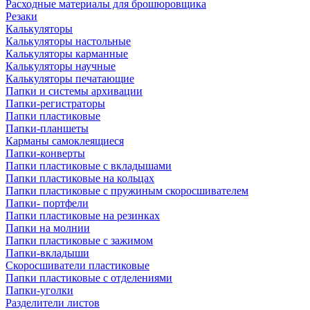
Расходные материалы для брошюровщика
Резаки
Калькуляторы
Калькуляторы настольные
Калькуляторы карманные
Калькуляторы научные
Калькуляторы печатающие
Папки и системы архивации
Папки-регистраторы
Папки пластиковые
Папки-планшеты
Карманы самоклеящиеся
Папки-конверты
Папки пластиковые с вкладышами
Папки пластиковые на кольцах
Папки пластиковые с пружиным скоросшивателем
Папки- портфели
Папки пластиковые на резинках
Папки на молнии
Папки пластиковые с зажимом
Папки-вкладыши
Скоросшиватели пластиковые
Папки пластиковые с отделениями
Папки-уголки
Разделители листов