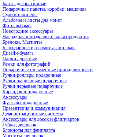
Банты декоративные
Подарочные пакеты, коробки, мешочки
Сумки-шопперы
Альбомы и листы для монет
Фотоальбомы
Новогодние аксессуары
Наградная и поздравительная продукция
Брелоки, Магниты
Благодарности, грамоты, дипломы
Дизайн-бумага
Папки адресные
Рамки для фотографий
Подарочные письменные принадлежности
Ручки-роллеры подарочные
Ручки шариковые подарочные
Ручки перьевые подарочные
Карандаши подарочные
Аксессуары
Футляры подарочные
Презентация и коммуникация
Демонстрационные системы
Аксессуары для досок и флипчартов
Губки для досок
Блокноты для флипчарта
Магниты для досок