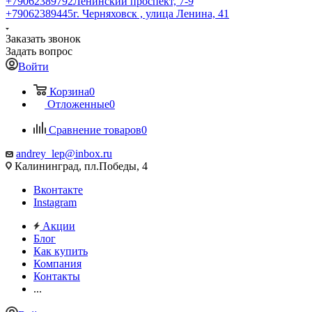
+79062389792
Ленинский проспект, 7-9
+79062389445
г. Черняховск , улица Ленина, 41
Заказать звонок
Задать вопрос
Войти
Корзина
0
Отложенные
0
Сравнение товаров
0
andrey_lep@inbox.ru
Калининград, пл.Победы, 4
Вконтакте
Instagram
Акции
Блог
Как купить
Компания
Контакты
...