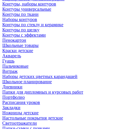
Контуры, наборы контуров
Контуры универсальные
Контуры по ткани
Наборы контуров
Контуры по стеклу и керамике
Контуры по шелку
Контуры с эффектами
Пенокартон
Школьные товары
Краски детские
Акварель
Гуашь
Пальчиковые
Витраж
Наборы детских цветных карандашей
Школьное планирование
Дневники
Папки для дипломных и курсовых работ
Портфолио
Расписания уроков
Закладки
Ножницы детские
Настольные покрытия детские
Светоотражатели
Папки-сумки с ручками