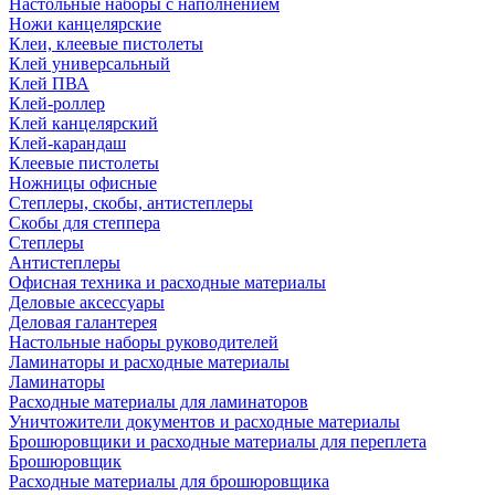
Настольные наборы с наполнением
Ножи канцелярские
Клеи, клеевые пистолеты
Клей универсальный
Клей ПВА
Клей-роллер
Клей канцелярский
Клей-карандаш
Клеевые пистолеты
Ножницы офисные
Степлеры, скобы, антистеплеры
Скобы для степпера
Степлеры
Антистеплеры
Офисная техника и расходные материалы
Деловые аксессуары
Деловая галантерея
Настольные наборы руководителей
Ламинаторы и расходные материалы
Ламинаторы
Расходные материалы для ламинаторов
Уничтожители документов и расходные материалы
Брошюровщики и расходные материалы для переплета
Брошюровщик
Расходные материалы для брошюровщика