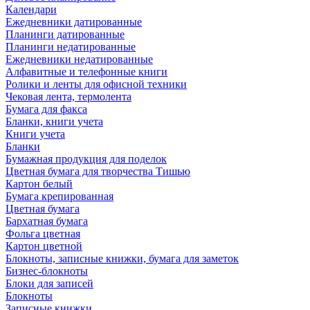
Календари
Ежедневники датированные
Планинги датированные
Планинги недатированные
Ежедневники недатированные
Алфавитные и телефонные книги
Ролики и ленты для офисной техники
Чековая лента, термолента
Бумага для факса
Бланки, книги учета
Книги учета
Бланки
Бумажная продукция для поделок
Цветная бумага для творчества Тишью
Картон белый
Бумага крепированная
Цветная бумага
Бархатная бумага
Фольга цветная
Картон цветной
Блокноты, записные книжки, бумага для заметок
Бизнес-блокноты
Блоки для записей
Блокноты
Записные книжки