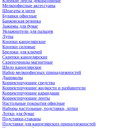
Клейкие ленты декоративные
Мелкоофисные аксессуары
Шпагаты и нити
Булавки офисные
Банковская резинка
Зажимы для бумаг
Увлажнители для пальцев
Лупы
Кнопки канцелярские
Кнопки силовые
Брелоки для ключей
Скрепки канцелярские
Скрепочницы магнитные
Шило канцелярское
Набор мелкоофисных принадлежностей
Дыроколы
Корректирующие средства
Корректирующие жидкости и разбавители
Корректирующие карандаши
Корректирующие ленты
Настольные покрытия офисные
Наборы настольные, подставки, лотки
Лотки для бумаг
Подставки-стаканы
Подставки для канцелярских принадлежностей