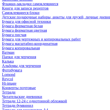
Флажки-закладки самоклеящиеся
Книги для записи рецептов
Самоклеящиеся блоки
Детские подарочные наборы, анкеты для друзей, личные днев
Бумага для офисной техники
Бумага форматная белая
Бумага форматная цветная
Бумага писчая
Бумага для чертежных и копировальных работ
Бумага масштабно-координатная
Бумага копировальная
Ватман
Папки для черчения
Калька
Альбомы для черчения
Фотобумага
Lomond
Revcol
Hi-image
Конверты почтовые
Тетради
Читательские дневники
Тетради 12-24 с однотонной обложкой
Тетради бумвинил
Тетради для конспектов А4