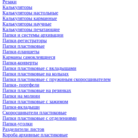
Резаки
Калькуляторы
Калькуляторы настольные
Калькуляторы карманные
Калькуляторы научные
Калькуляторы печатающие
Папки и системы архивации
Папки-регистраторы
Папки пластиковые
Папки-планшеты
Карманы самоклеящиеся
Папки-конверты
Папки пластиковые с вкладышами
Папки пластиковые на кольцах
Папки пластиковые с пружиным скоросшивателем
Папки- портфели
Папки пластиковые на резинках
Папки на молнии
Папки пластиковые с зажимом
Папки-вкладыши
Скоросшиватели пластиковые
Папки пластиковые с отделениями
Папки-уголки
Разделители листов
Короба архивные пластиковые