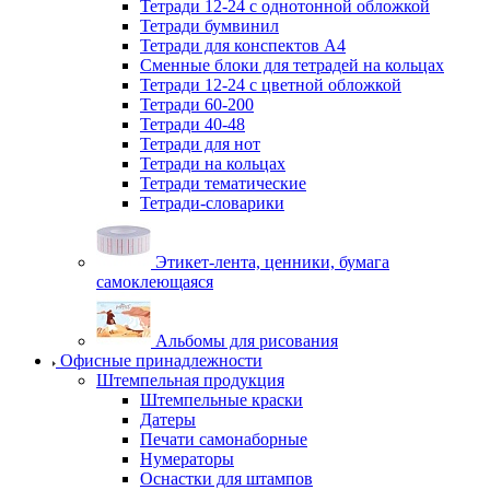
Тетради 12-24 с однотонной обложкой
Тетради бумвинил
Тетради для конспектов А4
Сменные блоки для тетрадей на кольцах
Тетради 12-24 с цветной обложкой
Тетради 60-200
Тетради 40-48
Тетради для нот
Тетради на кольцах
Тетради тематические
Тетради-словарики
Этикет-лента, ценники, бумага
самоклеющаяся
Альбомы для рисования
Офисные принадлежности
Штемпельная продукция
Штемпельные краски
Датеры
Печати самонаборные
Нумераторы
Оснастки для штампов