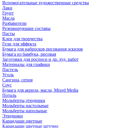
Вспомогательные художественные средства
Лаки
Грунт
Масла
Разбавители
Резервирующие составы
Пасты
Клеи для творчества
Гели для эффекта
Бумага для набросков,рисования,эскизов
Бумага из бамбука, рисовая
Заготовки для росписи и др. худ. работ
Материалы для графики
Пастель
Уголь
Сангина, сепия
Соус
Бумага для акрила, масла, Mixed Media
Поталь
Мольберты,этюдники
Мольберты настольные
Мольберты напольные
Этюдники
Карандаши цветные
Карандаши цветные штучно