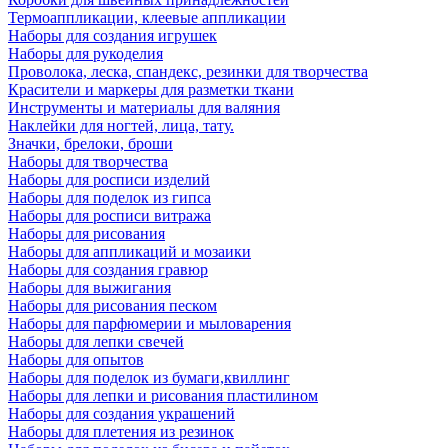
Термоаппликации, клеевые аппликации
Наборы для создания игрушек
Наборы для рукоделия
Проволока, леска, спандекс, резинки для творчества
Красители и маркеры для разметки ткани
Инструменты и материалы для валяния
Наклейки для ногтей, лица, тату.
Значки, брелоки, броши
Наборы для творчества
Наборы для росписи изделий
Наборы для поделок из гипса
Наборы для росписи витража
Наборы для рисования
Наборы для аппликаций и мозаики
Наборы для создания гравюр
Наборы для выжигания
Наборы для рисования песком
Наборы для парфюмерии и мыловарения
Наборы для лепки свечей
Наборы для опытов
Наборы для поделок из бумаги,квиллинг
Наборы для лепки и рисования пластилином
Наборы для создания украшений
Наборы для плетения из резинок