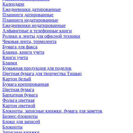
Календари
Ежедневники датированные
Планинги датированные
Планинги недатированные
Ежедневники недатированные
Алфавитные и телефонные книги
Ролики и ленты для офисной техники
Чековая лента, термолента
Бумага для факса
Бланки, книги учета
Книги учета
Бланки
Бумажная продукция для поделок
Цветная бумага для творчества Тишью
Картон белый
Бумага крепированная
Цветная бумага
Бархатная бумага
Фольга цветная
Картон цветной
Блокноты, записные книжки, бумага для заметок
Бизнес-блокноты
Блоки для записей
Блокноты
Записные книжки