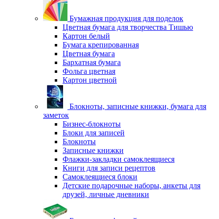
Бумажная продукция для поделок
Цветная бумага для творчества Тишью
Картон белый
Бумага крепированная
Цветная бумага
Бархатная бумага
Фольга цветная
Картон цветной
Блокноты, записные книжки, бумага для
заметок
Бизнес-блокноты
Блоки для записей
Блокноты
Записные книжки
Флажки-закладки самоклеящиеся
Книги для записи рецептов
Самоклеящиеся блоки
Детские подарочные наборы, анкеты для
друзей, личные дневники