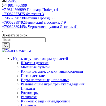
Войти
+7 9814766999
+7 9814766999
Площадь Победы 4
+79062377475
Флотская 3
+79637398738
Летний Проезд 33
+79062389792
Ленинский проспект, 7-9
+79062389445
г. Черняховск , улица Ленина, 41
Заказать звонок
Игры, игрушки, товары для детей
Штампы детские
Мыльные пузыри
Книги детские, сказки, энциклопедии
Пазлы детские
Игры настольные, напольные
Развивающие игры,тренажеры,задания
Плакаты
Ростомеры
Раскраски
Книжки с заданиями,прописи
Игрушки