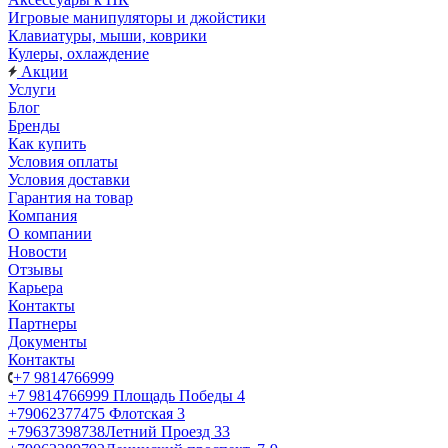
Игровые манипуляторы и джойстики
Клавиатуры, мыши, коврики
Кулеры, охлаждение
Акции
Услуги
Блог
Бренды
Как купить
Условия оплаты
Условия доставки
Гарантия на товар
Компания
О компании
Новости
Отзывы
Карьера
Контакты
Партнеры
Документы
Контакты
+7 9814766999
+7 9814766999
Площадь Победы 4
+79062377475
Флотская 3
+79637398738
Летний Проезд 33