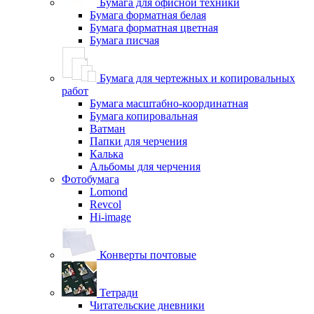
Бумага для офисной техники
Бумага форматная белая
Бумага форматная цветная
Бумага писчая
Бумага для чертежных и копировальных
работ
Бумага масштабно-координатная
Бумага копировальная
Ватман
Папки для черчения
Калька
Альбомы для черчения
Фотобумага
Lomond
Revcol
Hi-image
Конверты почтовые
Тетради
Читательские дневники