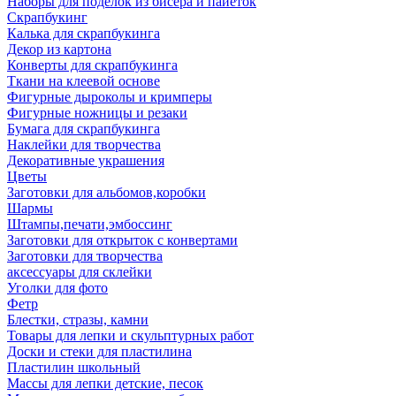
Наборы для поделок из бисера и пайеток
Скрапбукинг
Калька для скрапбукинга
Декор из картона
Конверты для скрапбукинга
Ткани на клеевой основе
Фигурные дыроколы и кримперы
Фигурные ножницы и резаки
Бумага для скрапбукинга
Наклейки для творчества
Декоративные украшения
Цветы
Заготовки для альбомов,коробки
Шармы
Штампы,печати,эмбоссинг
Заготовки для открыток с конвертами
Заготовки для творчества
аксессуары для склейки
Уголки для фото
Фетр
Блестки, стразы, камни
Товары для лепки и скульптурных работ
Доски и стеки для пластилина
Пластилин школьный
Массы для лепки детские, песок