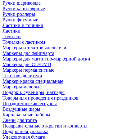
Ручки шариковые
Ручки капиллярные
Ручки-роллеры
Ручки фигурные
Ластики и точилки
Ластики
Точилки
Точилки с ластиком
Маркеры и текстовыделители
Маркеры для флипчарта
Маркеры для магнитно-маркерной доски
Маркеры для CD/DVD
Маркеры перманентные
Текстовыделители
Маркер-краска специальные
Маркеры меловые
Подарки, сувениры, награды
Товары для проведения праздников
Праздничные аксессуары
Воздушные шары
Карнавальные наборы
Свечи для торта
Поздравительные открытки и конверты
Подарочная упаковка
Упаковочная бумага