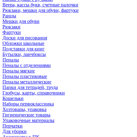
Веера, кассы букв, счетные палочки
Рюкзаки, мешки для обуви, фартуки
Ранцы
Мешки для обуви
Рюкзаки
Фартуки
Доски для рисования
Обложки школьные
Подставки для книг
Бутылки, ланчбоксы
Пеналы
Пеналы с отделениями
Пеналы мягкие
Пеналы пластиковые
Пеналы металлические
Папки для тетрадей, труда
Глобусы, карты, справочники
Кошельки
Наборы первоклассника
Хозтовары, упаковка
Гигиенические товары
Упаковочные материалы
Перчатки
Для уборки
Аксессуары к ПК