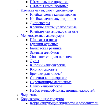
Штемпельные подушки
Штампы самонаборные
Клейкая лента, скотч, диспенсер
Клейкая лента канцелярская
Клейкая лента двусторонняя
Диспенсеры
Клейкие ленты упаковочные
Клейкие ленты декоративные
Мелкоофисные аксессуары
Шпагаты и нити
Булавки офисные
Банковская резинка
Зажимы для бумаг
Увлажнители для пальцев
Лупы
Кнопки канцелярские
Кнопки силовые
Брелоки для ключей
Скрепки канцелярские
Скрепочницы магнитные
Шило канцелярское
Набор мелкоофисных принадлежностей
Дыроколы
Корректирующие средства
Корректирующие жидкости и разбавители