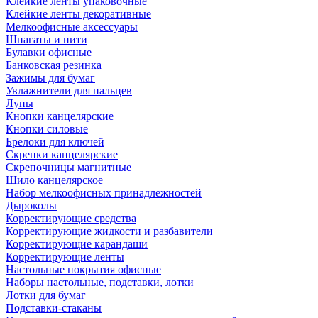
Клейкие ленты упаковочные
Клейкие ленты декоративные
Мелкоофисные аксессуары
Шпагаты и нити
Булавки офисные
Банковская резинка
Зажимы для бумаг
Увлажнители для пальцев
Лупы
Кнопки канцелярские
Кнопки силовые
Брелоки для ключей
Скрепки канцелярские
Скрепочницы магнитные
Шило канцелярское
Набор мелкоофисных принадлежностей
Дыроколы
Корректирующие средства
Корректирующие жидкости и разбавители
Корректирующие карандаши
Корректирующие ленты
Настольные покрытия офисные
Наборы настольные, подставки, лотки
Лотки для бумаг
Подставки-стаканы