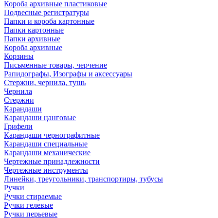
Короба архивные пластиковые
Подвесные регистратуры
Папки и короба картонные
Папки картонные
Папки архивные
Короба архивные
Корзины
Письменные товары, черчение
Рапидографы, Изографы и аксессуары
Стержни, чернила, тушь
Чернила
Стержни
Карандаши
Карандаши цанговые
Грифели
Карандаши чернографитные
Карандаши специальные
Карандаши механические
Чертежные принадлежности
Чертежные инструменты
Линейки, треугольники, транспортиры, тубусы
Ручки
Ручки стираемые
Ручки гелевые
Ручки перьевые