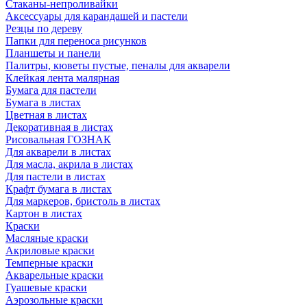
Стаканы-непроливайки
Аксессуары для карандашей и пастели
Резцы по дереву
Папки для переноса рисунков
Планшеты и панели
Палитры, кюветы пустые, пеналы для акварели
Клейкая лента малярная
Бумага для пастели
Бумага в листах
Цветная в листах
Декоративная в листах
Рисовальная ГОЗНАК
Для акварели в листах
Для масла, акрила в листах
Для пастели в листах
Крафт бумага в листах
Для маркеров, бристоль в листах
Картон в листах
Краски
Масляные краски
Акриловые краски
Темперные краски
Акварельные краски
Гуашевые краски
Аэрозольные краски