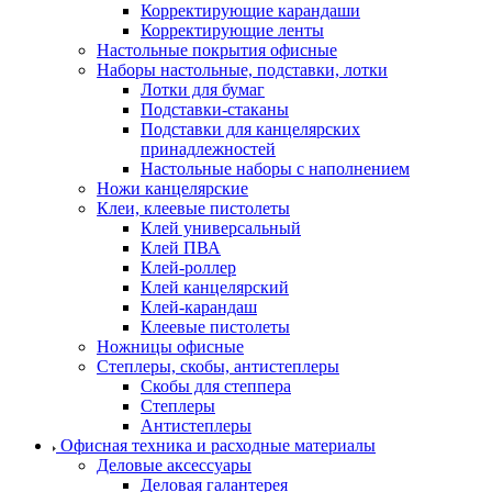
Корректирующие карандаши
Корректирующие ленты
Настольные покрытия офисные
Наборы настольные, подставки, лотки
Лотки для бумаг
Подставки-стаканы
Подставки для канцелярских
принадлежностей
Настольные наборы с наполнением
Ножи канцелярские
Клеи, клеевые пистолеты
Клей универсальный
Клей ПВА
Клей-роллер
Клей канцелярский
Клей-карандаш
Клеевые пистолеты
Ножницы офисные
Степлеры, скобы, антистеплеры
Скобы для степпера
Степлеры
Антистеплеры
Офисная техника и расходные материалы
Деловые аксессуары
Деловая галантерея