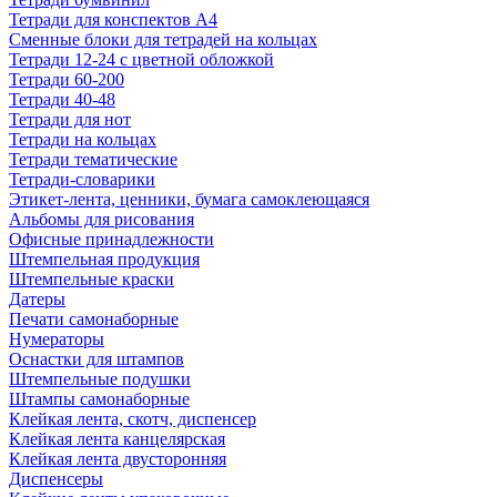
Тетради для конспектов А4
Сменные блоки для тетрадей на кольцах
Тетради 12-24 с цветной обложкой
Тетради 60-200
Тетради 40-48
Тетради для нот
Тетради на кольцах
Тетради тематические
Тетради-словарики
Этикет-лента, ценники, бумага самоклеющаяся
Альбомы для рисования
Офисные принадлежности
Штемпельная продукция
Штемпельные краски
Датеры
Печати самонаборные
Нумераторы
Оснастки для штампов
Штемпельные подушки
Штампы самонаборные
Клейкая лента, скотч, диспенсер
Клейкая лента канцелярская
Клейкая лента двусторонняя
Диспенсеры