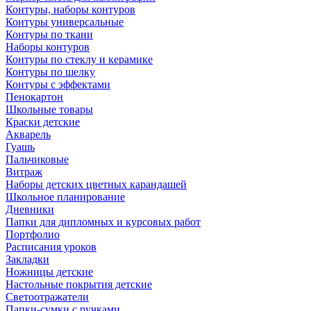
Контуры, наборы контуров
Контуры универсальные
Контуры по ткани
Наборы контуров
Контуры по стеклу и керамике
Контуры по шелку
Контуры с эффектами
Пенокартон
Школьные товары
Краски детские
Акварель
Гуашь
Пальчиковые
Витраж
Наборы детских цветных карандашей
Школьное планирование
Дневники
Папки для дипломных и курсовых работ
Портфолио
Расписания уроков
Закладки
Ножницы детские
Настольные покрытия детские
Светоотражатели
Папки-сумки с ручками