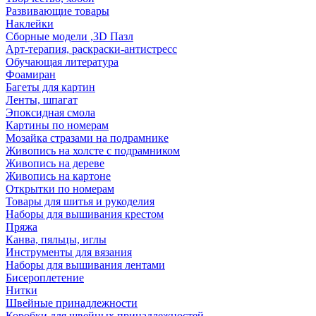
Развивающие товары
Наклейки
Сборные модели ,3D Пазл
Арт-терапия, раскраски-антистресс
Обучающая литература
Фоамиран
Багеты для картин
Ленты, шпагат
Эпоксидная смола
Картины по номерам
Мозайка стразами на подрамнике
Живопись на холсте с подрамником
Живопись на дереве
Живопись на картоне
Открытки по номерам
Товары для шитья и рукоделия
Наборы для вышивания крестом
Пряжа
Канва, пяльцы, иглы
Инструменты для вязания
Наборы для вышивания лентами
Бисероплетение
Нитки
Швейные принадлежности
Коробки для швейных принадлежностей