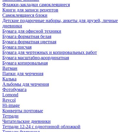
Флажки-закладки самоклеящиеся
Книги для записи рецептов
Самоклеящиеся блоки
Детские подарочные наборы, анкеты для друзей, личные
дневники
Бумага для офисной техники
Бумага форматная белая
Бумага форматная цветная
Бумага писчая
Бумага для чертежных и копировальных работ
Бумага масштабно-координатная
Бумага копировальная
Ватман
Папки для черчения
Калька
Альбомы для черчения
Фотобумага
Lomond
Revcol
Hi-image
Конверты почтовые
Тетради
Читательские дневники
Тетради 12-24 с однотонной обложкой
Тетради бумвинил