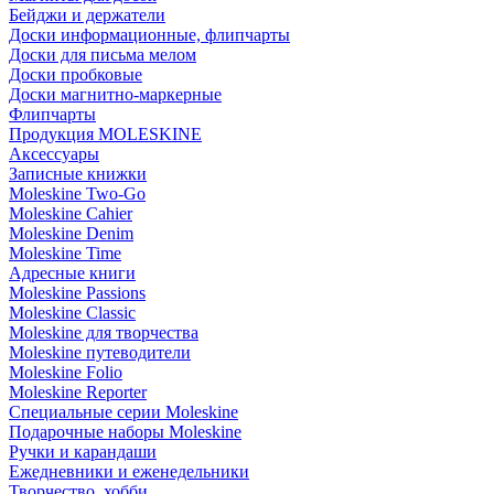
Бейджи и держатели
Доски информационные, флипчарты
Доски для письма мелом
Доски пробковые
Доски магнитно-маркерные
Флипчарты
Продукция MOLESKINE
Аксессуары
Записные книжки
Moleskine Two-Go
Moleskine Cahier
Moleskine Denim
Moleskine Time
Адресные книги
Moleskine Passions
Moleskine Classic
Moleskine для творчества
Moleskine путеводители
Moleskine Folio
Moleskine Reporter
Специальные серии Moleskine
Подарочные наборы Moleskine
Ручки и карандаши
Ежедневники и еженедельники
Творчество, хобби