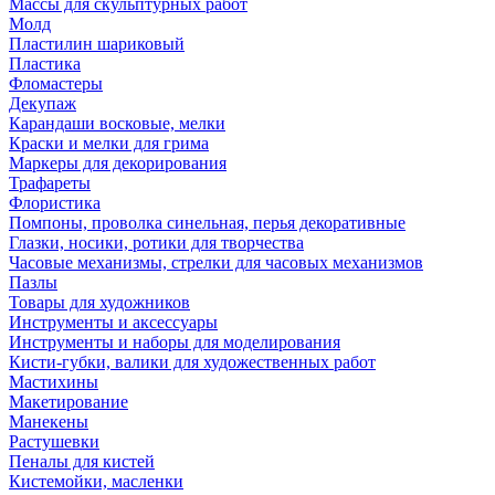
Массы для скульптурных работ
Молд
Пластилин шариковый
Пластика
Фломастеры
Декупаж
Карандаши восковые, мелки
Краски и мелки для грима
Маркеры для декорирования
Трафареты
Флористика
Помпоны, проволка синельная, перья декоративные
Глазки, носики, ротики для творчества
Часовые механизмы, стрелки для часовых механизмов
Пазлы
Товары для художников
Инструменты и аксессуары
Инструменты и наборы для моделирования
Кисти-губки, валики для художественных работ
Мастихины
Макетирование
Манекены
Растушевки
Пеналы для кистей
Кистемойки, масленки