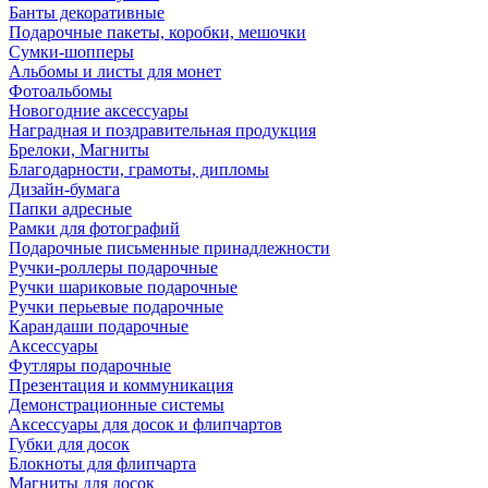
Банты декоративные
Подарочные пакеты, коробки, мешочки
Сумки-шопперы
Альбомы и листы для монет
Фотоальбомы
Новогодние аксессуары
Наградная и поздравительная продукция
Брелоки, Магниты
Благодарности, грамоты, дипломы
Дизайн-бумага
Папки адресные
Рамки для фотографий
Подарочные письменные принадлежности
Ручки-роллеры подарочные
Ручки шариковые подарочные
Ручки перьевые подарочные
Карандаши подарочные
Аксессуары
Футляры подарочные
Презентация и коммуникация
Демонстрационные системы
Аксессуары для досок и флипчартов
Губки для досок
Блокноты для флипчарта
Магниты для досок