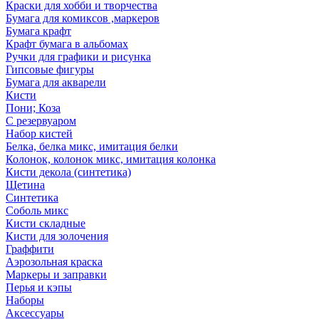
Краски для хобби и творчества
Бумага для комиксов ,маркеров
Бумага крафт
Крафт бумага в альбомах
Ручки для графики и рисунка
Гипсовые фигуры
Бумага для акварели
Кисти
Пони; Коза
С резервуаром
Набор кистей
Белка, белка микс, имитация белки
Колонок, колонок микс, имитация колонка
Кисти декола (синтетика)
Щетина
Синтетика
Соболь микс
Кисти складные
Кисти для золочения
Граффити
Аэрозольная краска
Маркеры и заправки
Перья и кэпы
Наборы
Аксессуары