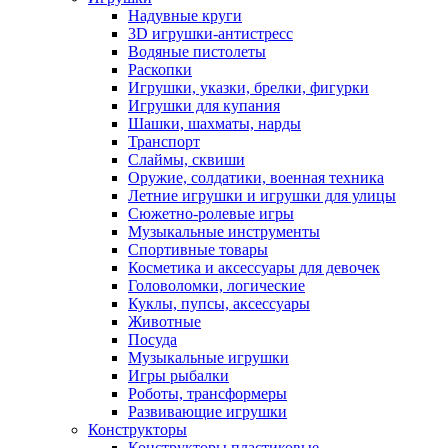
Надувные круги
3D игрушки-антистресс
Водяные пистолеты
Раскопки
Игрушки, указки, брелки, фигурки
Игрушки для купания
Шашки, шахматы, нарды
Транспорт
Слаймы, сквиши
Оружие, солдатики, военная техника
Летние игрушки и игрушки для улицы
Сюжетно-ролевые игры
Музыкальные инструменты
Спортивные товары
Косметика и аксессуары для девочек
Головоломки, логические
Куклы, пупсы, аксессуары
Животные
Посуда
Музыкальные игрушки
Игры рыбалки
Роботы, трансформеры
Развивающие игрушки
Конструкторы
Конструкторы пластиковые