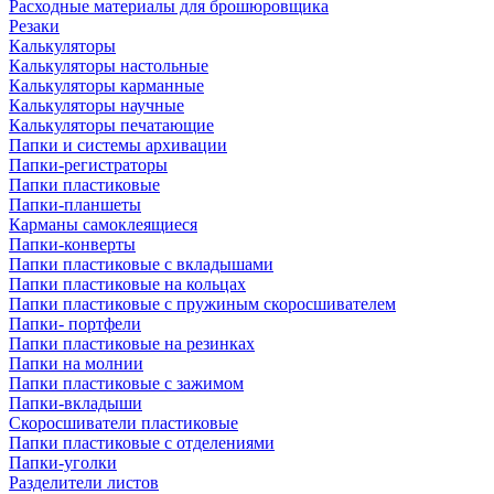
Расходные материалы для брошюровщика
Резаки
Калькуляторы
Калькуляторы настольные
Калькуляторы карманные
Калькуляторы научные
Калькуляторы печатающие
Папки и системы архивации
Папки-регистраторы
Папки пластиковые
Папки-планшеты
Карманы самоклеящиеся
Папки-конверты
Папки пластиковые с вкладышами
Папки пластиковые на кольцах
Папки пластиковые с пружиным скоросшивателем
Папки- портфели
Папки пластиковые на резинках
Папки на молнии
Папки пластиковые с зажимом
Папки-вкладыши
Скоросшиватели пластиковые
Папки пластиковые с отделениями
Папки-уголки
Разделители листов