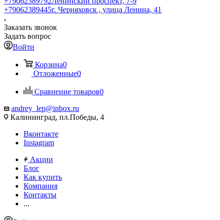
+79062389792
Ленинский проспект, 7-9
+79062389445
г. Черняховск , улица Ленина, 41
Заказать звонок
Задать вопрос
Войти
Корзина
0
Отложенные
0
Сравнение товаров
0
andrey_lep@inbox.ru
Калининград, пл.Победы, 4
Вконтакте
Instagram
Акции
Блог
Как купить
Компания
Контакты
...