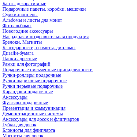
Банты декоративные
Подарочные пакеты, коробки, мешочки
Сумки-шопперы
Альбомы и листы для монет
Фотоальбомы
Новогодние аксессуары
Наградная и поздравительная продукция
Брелоки, Магниты
Благодарности, грамоты, дипломы
Дизайн-бумага
Папки адресные
Рамки для фотографий
Подарочные письменные принадлежности
Ручки-роллеры подарочные
Ручки шариковые подарочные
Ручки перьевые подарочные
Карандаши подарочные
Аксессуары
Футляры подарочные
Презентация и коммуникация
Демонстрационные системы
Аксессуары для досок и флипчартов
Губки для досок
Блокноты для флипчарта
Магниты для досок