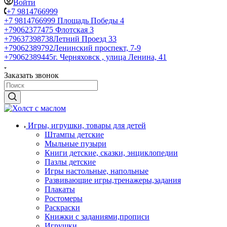
Войти
+7 9814766999
+7 9814766999
Площадь Победы 4
+79062377475
Флотская 3
+79637398738
Летний Проезд 33
+79062389792
Ленинский проспект, 7-9
+79062389445
г. Черняховск , улица Ленина, 41
Заказать звонок
Игры, игрушки, товары для детей
Штампы детские
Мыльные пузыри
Книги детские, сказки, энциклопедии
Пазлы детские
Игры настольные, напольные
Развивающие игры,тренажеры,задания
Плакаты
Ростомеры
Раскраски
Книжки с заданиями,прописи
Игрушки