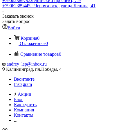
+79062389792
Ленинский проспект, 7-9
+79062389445
г. Черняховск , улица Ленина, 41
Заказать звонок
Задать вопрос
Войти
Корзина
0
Отложенные
0
Сравнение товаров
0
andrey_lep@inbox.ru
Калининград, пл.Победы, 4
Вконтакте
Instagram
Акции
Блог
Как купить
Компания
Контакты
...