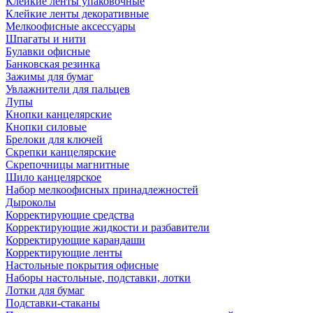
Клейкие ленты упаковочные
Клейкие ленты декоративные
Мелкоофисные аксессуары
Шпагаты и нити
Булавки офисные
Банковская резинка
Зажимы для бумаг
Увлажнители для пальцев
Лупы
Кнопки канцелярские
Кнопки силовые
Брелоки для ключей
Скрепки канцелярские
Скрепочницы магнитные
Шило канцелярское
Набор мелкоофисных принадлежностей
Дыроколы
Корректирующие средства
Корректирующие жидкости и разбавители
Корректирующие карандаши
Корректирующие ленты
Настольные покрытия офисные
Наборы настольные, подставки, лотки
Лотки для бумаг
Подставки-стаканы