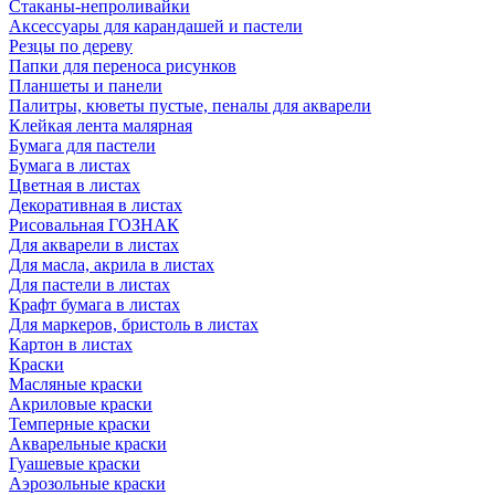
Стаканы-непроливайки
Аксессуары для карандашей и пастели
Резцы по дереву
Папки для переноса рисунков
Планшеты и панели
Палитры, кюветы пустые, пеналы для акварели
Клейкая лента малярная
Бумага для пастели
Бумага в листах
Цветная в листах
Декоративная в листах
Рисовальная ГОЗНАК
Для акварели в листах
Для масла, акрила в листах
Для пастели в листах
Крафт бумага в листах
Для маркеров, бристоль в листах
Картон в листах
Краски
Масляные краски
Акриловые краски
Темперные краски
Акварельные краски
Гуашевые краски
Аэрозольные краски