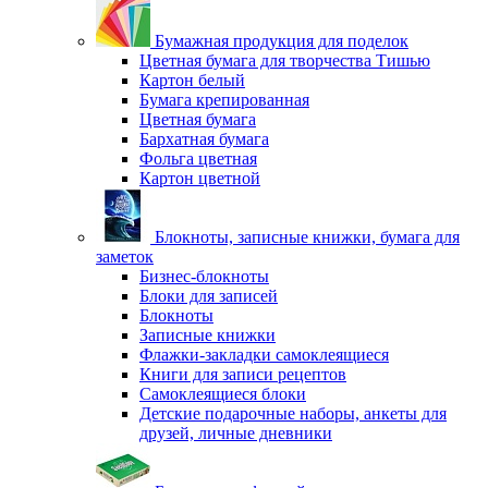
Бумажная продукция для поделок
Цветная бумага для творчества Тишью
Картон белый
Бумага крепированная
Цветная бумага
Бархатная бумага
Фольга цветная
Картон цветной
Блокноты, записные книжки, бумага для
заметок
Бизнес-блокноты
Блоки для записей
Блокноты
Записные книжки
Флажки-закладки самоклеящиеся
Книги для записи рецептов
Самоклеящиеся блоки
Детские подарочные наборы, анкеты для
друзей, личные дневники