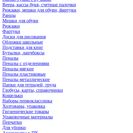
Веера, кассы букв, счетные палочки
Рюкзаки, мешки для обуви, фартуки
Ранцы
Мешки для обуви
Рюкзаки
Фартуки
Доски для рисования
Обложки школьные
Подставки для книг
Бутылки, ланчбоксы
Пеналы
Пеналы с отделениями
Пеналы мягкие
Пеналы пластиковые
Пеналы металлические
Папки для тетрадей, труда
Глобусы, карты, справочники
Кошельки
Наборы первоклассника
Хозтовары, упаковка
Гигиенические товары
Упаковочные материалы
Перчатки
Для уборки
Аксессуары к ПК