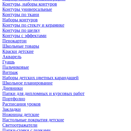
Контуры, наборы контуров
Контуры универсальные
Контуры по ткани
Наборы контуров
Контуры по стеклу и керамике
Контуры по шелку
Контуры с эффектами
Пенокартон
Школьные товары
Краски детские
Акварель
Гуашь
Пальчиковые
Витраж
Наборы детских цветных карандашей
Школьное планирование
Дневники
Папки для дипломных и курсовых работ
Портфолио
Расписания уроков
Закладки
Ножницы детские
Настольные покрытия детские
Светоотражатели
Папки-сумки с ручками