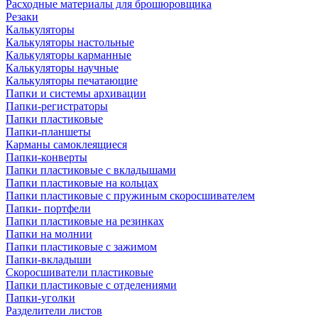
Расходные материалы для брошюровщика
Резаки
Калькуляторы
Калькуляторы настольные
Калькуляторы карманные
Калькуляторы научные
Калькуляторы печатающие
Папки и системы архивации
Папки-регистраторы
Папки пластиковые
Папки-планшеты
Карманы самоклеящиеся
Папки-конверты
Папки пластиковые с вкладышами
Папки пластиковые на кольцах
Папки пластиковые с пружиным скоросшивателем
Папки- портфели
Папки пластиковые на резинках
Папки на молнии
Папки пластиковые с зажимом
Папки-вкладыши
Скоросшиватели пластиковые
Папки пластиковые с отделениями
Папки-уголки
Разделители листов