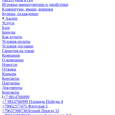
Игровые манипуляторы и джойстики
Клавиатуры, мыши, коврики
Кулеры, охлаждение
Акции
Услуги
Блог
Бренды
Как купить
Условия оплаты
Условия доставки
Гарантия на товар
Компания
О компании
Новости
Отзывы
Карьера
Контакты
Партнеры
Документы
Контакты
+7 9814766999
+7 9814766999
Площадь Победы 4
+79062377475
Флотская 3
+79637398738
Летний Проезд 33