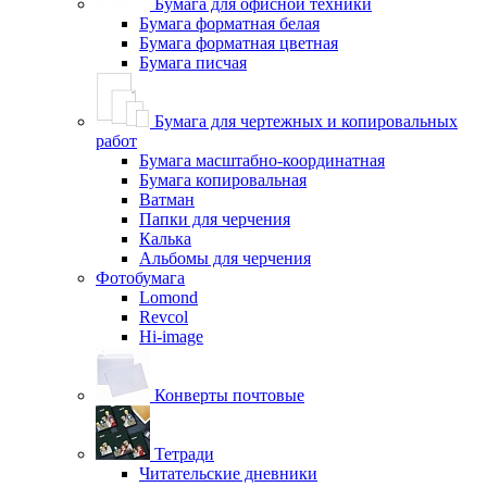
Бумага для офисной техники
Бумага форматная белая
Бумага форматная цветная
Бумага писчая
Бумага для чертежных и копировальных
работ
Бумага масштабно-координатная
Бумага копировальная
Ватман
Папки для черчения
Калька
Альбомы для черчения
Фотобумага
Lomond
Revcol
Hi-image
Конверты почтовые
Тетради
Читательские дневники