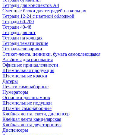
Тетради для конспектов А4
Сменные блоки для тетрадей на кольцах
Тетради 12-24 с цветной обложкой
Тетради 60-200
Тетради 40-48
Тетради для нот
Тетради на кольцах
Тетради тематические
Тетради-словарики
Этикет-лента, ценники, бумага самоклеющаяся
Альбомы для рисования
Офисные принадлежности
Штемпельная продукция
Штемпельные краски
Датеры
Печати самонаборные
Нумераторы
Оснастки для штампов
Штемпельные подушки
Штампы самонаборные
Клейкая лента, скотч, диспенсер
Клейкая лента канцелярская
Клейкая лента двусторонняя
Диспенсеры