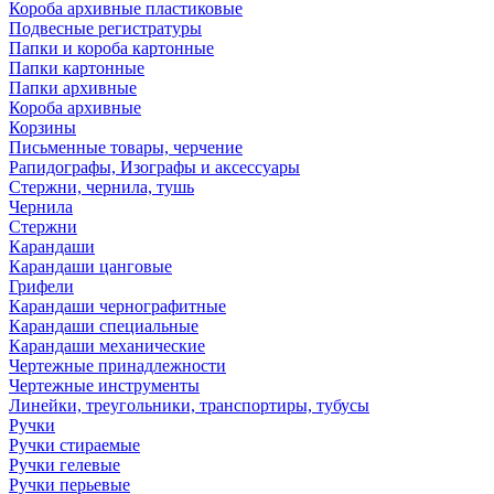
Короба архивные пластиковые
Подвесные регистратуры
Папки и короба картонные
Папки картонные
Папки архивные
Короба архивные
Корзины
Письменные товары, черчение
Рапидографы, Изографы и аксессуары
Стержни, чернила, тушь
Чернила
Стержни
Карандаши
Карандаши цанговые
Грифели
Карандаши чернографитные
Карандаши специальные
Карандаши механические
Чертежные принадлежности
Чертежные инструменты
Линейки, треугольники, транспортиры, тубусы
Ручки
Ручки стираемые
Ручки гелевые
Ручки перьевые