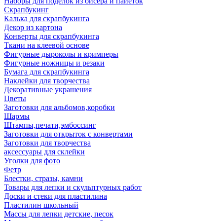
Наборы для поделок из бисера и пайеток
Скрапбукинг
Калька для скрапбукинга
Декор из картона
Конверты для скрапбукинга
Ткани на клеевой основе
Фигурные дыроколы и кримперы
Фигурные ножницы и резаки
Бумага для скрапбукинга
Наклейки для творчества
Декоративные украшения
Цветы
Заготовки для альбомов,коробки
Шармы
Штампы,печати,эмбоссинг
Заготовки для открыток с конвертами
Заготовки для творчества
аксессуары для склейки
Уголки для фото
Фетр
Блестки, стразы, камни
Товары для лепки и скульптурных работ
Доски и стеки для пластилина
Пластилин школьный
Массы для лепки детские, песок