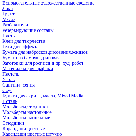
Вспомогательные художественные средства
Лаки
Грунт
Масла
Разбавители
Резервирующие составы
Пасты
Клеи для творчества
Гели для эффекта
Бумага для набросков,рисования,эскизов
Бумага из бамбука, рисовая
Заготовки для росписи и др. худ. работ
Материалы для графики
Пастель
Уголь
Сангина, сепия
Соус
Бумага для акрила, масла, Mixed Media
Поталь
Мольберты,этюдники
Мольберты настольные
Мольберты напольные
Этюдники
Карандаши цветные
Карандаши цветные штучно