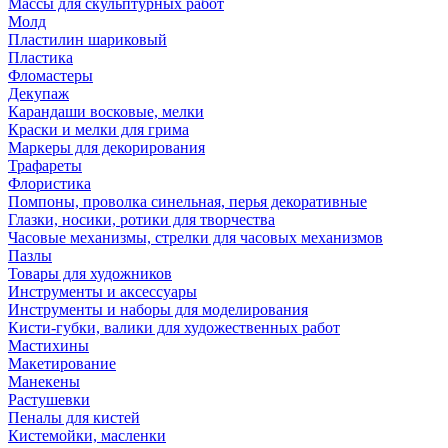
Массы для скульптурных работ
Молд
Пластилин шариковый
Пластика
Фломастеры
Декупаж
Карандаши восковые, мелки
Краски и мелки для грима
Маркеры для декорирования
Трафареты
Флористика
Помпоны, проволка синельная, перья декоративные
Глазки, носики, ротики для творчества
Часовые механизмы, стрелки для часовых механизмов
Пазлы
Товары для художников
Инструменты и аксессуары
Инструменты и наборы для моделирования
Кисти-губки, валики для художественных работ
Мастихины
Макетирование
Манекены
Растушевки
Пеналы для кистей
Кистемойки, масленки