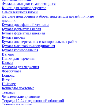
Флажки-закладки самоклеящиеся
Книги для записи рецептов
Самоклеящиеся блоки
Детские подарочные наборы, анкеты для друзей, личные
дневники
Бумага для офисной техники
Бумага форматная белая
Бумага форматная цветная
Бумага писчая
Бумага для чертежных и копировальных работ
Бумага масштабно-координатная
Бумага копировальная
Ватман
Папки для черчения
Калька
Альбомы для черчения
Фотобумага
Lomond
Revcol
Hi-image
Конверты почтовые
Тетради
Читательские дневники
Тетради 12-24 с однотонной обложкой
Тетради бумвинил