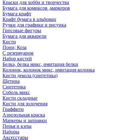
Краски для хобби и творчества
Бумага для комиксов ,маркеров
Бумага крафт
Крафт бумага в альбомах
Ручки для графики и рисунка
Гипсовые фигуры
Бумага для акварели
Кисти
Пони; Коза
С резервуаром
Набор кистей
Белка, белка микс, имитация белки
Колонок, колонок микс, имитация колонка
Кисти декола (синтетика)
Щетина
Синтетика
Соболь микс
Кисти складные
Кисти для золочения
Граффити
Аэрозольная краска
Маркеры и заправки
Перья и кэпы
Наборы
Аксессуары