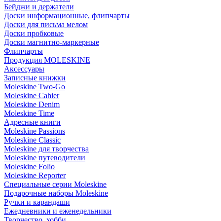
Бейджи и держатели
Доски информационные, флипчарты
Доски для письма мелом
Доски пробковые
Доски магнитно-маркерные
Флипчарты
Продукция MOLESKINE
Аксессуары
Записные книжки
Moleskine Two-Go
Moleskine Cahier
Moleskine Denim
Moleskine Time
Адресные книги
Moleskine Passions
Moleskine Classic
Moleskine для творчества
Moleskine путеводители
Moleskine Folio
Moleskine Reporter
Специальные серии Moleskine
Подарочные наборы Moleskine
Ручки и карандаши
Ежедневники и еженедельники
Творчество, хобби