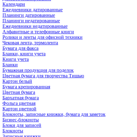
Календари
Ежедневники датированные
Планинги датированные
Планинги недатированные
Ежедневники недатированные
Алфавитные и телефонные книги
Ролики и ленты для офисной техники
Чековая лента, термолента
Бумага для факса
Бланки, книги учета
Книги учета
Бланки
Бумажная продукция для поделок
Цветная бумага для творчества Тишью
Картон белый
Бумага крепированная
Цветная бумага
Бархатная бумага
Фольга цветная
Картон цветной
Блокноты, записные книжки, бумага для заметок
Бизнес-блокноты
Блоки для записей
Блокноты
Записные книжки