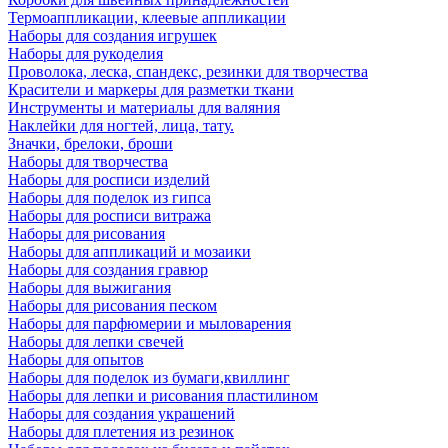
Термоаппликации, клеевые аппликации
Наборы для создания игрушек
Наборы для рукоделия
Проволока, леска, спандекс, резинки для творчества
Красители и маркеры для разметки ткани
Инструменты и материалы для валяния
Наклейки для ногтей, лица, тату.
Значки, брелоки, броши
Наборы для творчества
Наборы для росписи изделий
Наборы для поделок из гипса
Наборы для росписи витража
Наборы для рисования
Наборы для аппликаций и мозаики
Наборы для создания гравюр
Наборы для выжигания
Наборы для рисования песком
Наборы для парфюмерии и мыловарения
Наборы для лепки свечей
Наборы для опытов
Наборы для поделок из бумаги,квиллинг
Наборы для лепки и рисования пластилином
Наборы для создания украшений
Наборы для плетения из резинок