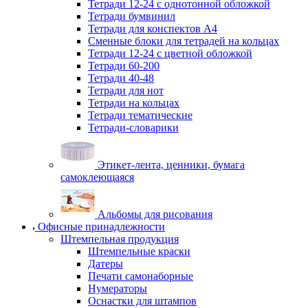
Тетради 12-24 с однотонной обложкой
Тетради бумвинил
Тетради для конспектов А4
Сменные блоки для тетрадей на кольцах
Тетради 12-24 с цветной обложкой
Тетради 60-200
Тетради 40-48
Тетради для нот
Тетради на кольцах
Тетради тематические
Тетради-словарики
Этикет-лента, ценники, бумага
самоклеющаяся
Альбомы для рисования
Офисные принадлежности
Штемпельная продукция
Штемпельные краски
Датеры
Печати самонаборные
Нумераторы
Оснастки для штампов