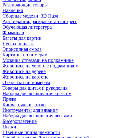
Развивающие товары
Наклейки
Сборные модели ,3D Пазл
Арт-терапия, раскраски-антистресс
Обучающая литература
Фоамиран
Багеты для картин
Ленты, шпагат
Эпоксидная смола
Картины по номерам
Мозайка стразами на подрамнике
Живопись на холсте с подрамником
Живопись на дереве
Живопись на картоне
Открытки по номерам
Товары для шитья и рукоделия
Наборы для вышивания крестом
Пряжа
Канва, пяльцы, иглы
Инструменты для вязания
Наборы для вышивания лентами
Бисероплетение
Нитки
Швейные принадлежности
Коробки для швейных принадлежностей