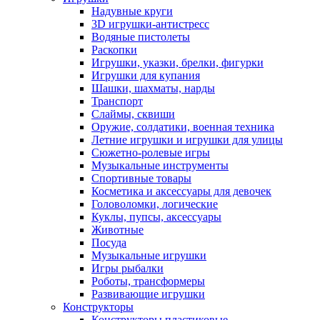
Надувные круги
3D игрушки-антистресс
Водяные пистолеты
Раскопки
Игрушки, указки, брелки, фигурки
Игрушки для купания
Шашки, шахматы, нарды
Транспорт
Слаймы, сквиши
Оружие, солдатики, военная техника
Летние игрушки и игрушки для улицы
Сюжетно-ролевые игры
Музыкальные инструменты
Спортивные товары
Косметика и аксессуары для девочек
Головоломки, логические
Куклы, пупсы, аксессуары
Животные
Посуда
Музыкальные игрушки
Игры рыбалки
Роботы, трансформеры
Развивающие игрушки
Конструкторы
Конструкторы пластиковые