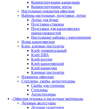
Корректирующие карандаши
Корректирующие ленты
Настольные покрытия офисные
Наборы настольные, подставки, лотки
Лотки для бумаг
Подставки-стаканы
Подставки для канцелярских
принадлежностей
Настольные наборы с наполнением
Ножи канцелярские
Клеи, клеевые пистолеты
Клей универсальный
Клей ПВА
Клей-роллер
Клей канцелярский
Клей-карандаш
Клеевые пистолеты
Ножницы офисные
Степлеры, скобы, антистеплеры
Скобы для степпера
Степлеры
Антистеплеры
Офисная техника и расходные материалы
Деловые аксессуары
Деловая галантерея