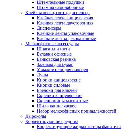
Штемпельные подушки
Штампы самонаборные
Клейкая лента, скотч, диспенсер
Клейкая лента канцелярская
Клейкая лента двусторонняя
Диспенсеры
Клейкие ленты упаковочные
Клейкие ленты декоративные
Мелкоофисные аксессуары
Шпагаты и нити
Булавки офисные
Банковская резинка
Зажимы для бумаг
Увлажнители для пальцев
Лупы
Кнопки канцелярские
Кнопки силовые
Брелоки для ключей
Скрепки канцелярские
Скрепочницы магнитные
Шило канцелярское
Набор мелкоофисных принадлежностей
Дыроколы
Корректирующие средства
Корректирующие жидкости и разбавители