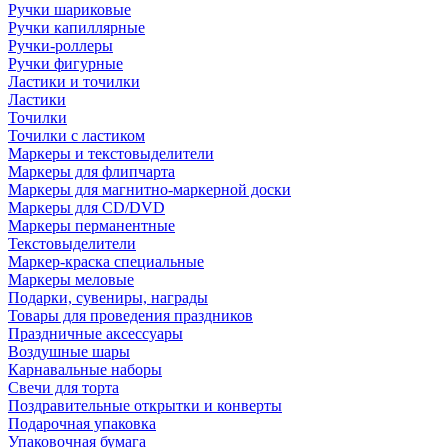
Ручки шариковые
Ручки капиллярные
Ручки-роллеры
Ручки фигурные
Ластики и точилки
Ластики
Точилки
Точилки с ластиком
Маркеры и текстовыделители
Маркеры для флипчарта
Маркеры для магнитно-маркерной доски
Маркеры для CD/DVD
Маркеры перманентные
Текстовыделители
Маркер-краска специальные
Маркеры меловые
Подарки, сувениры, награды
Товары для проведения праздников
Праздничные аксессуары
Воздушные шары
Карнавальные наборы
Свечи для торта
Поздравительные открытки и конверты
Подарочная упаковка
Упаковочная бумага