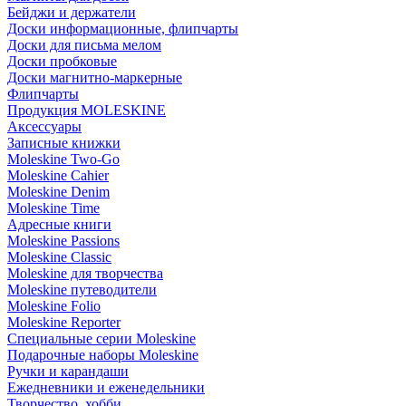
Бейджи и держатели
Доски информационные, флипчарты
Доски для письма мелом
Доски пробковые
Доски магнитно-маркерные
Флипчарты
Продукция MOLESKINE
Аксессуары
Записные книжки
Moleskine Two-Go
Moleskine Cahier
Moleskine Denim
Moleskine Time
Адресные книги
Moleskine Passions
Moleskine Classic
Moleskine для творчества
Moleskine путеводители
Moleskine Folio
Moleskine Reporter
Специальные серии Moleskine
Подарочные наборы Moleskine
Ручки и карандаши
Ежедневники и еженедельники
Творчество, хобби