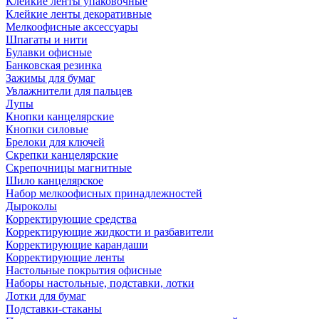
Клейкие ленты упаковочные
Клейкие ленты декоративные
Мелкоофисные аксессуары
Шпагаты и нити
Булавки офисные
Банковская резинка
Зажимы для бумаг
Увлажнители для пальцев
Лупы
Кнопки канцелярские
Кнопки силовые
Брелоки для ключей
Скрепки канцелярские
Скрепочницы магнитные
Шило канцелярское
Набор мелкоофисных принадлежностей
Дыроколы
Корректирующие средства
Корректирующие жидкости и разбавители
Корректирующие карандаши
Корректирующие ленты
Настольные покрытия офисные
Наборы настольные, подставки, лотки
Лотки для бумаг
Подставки-стаканы