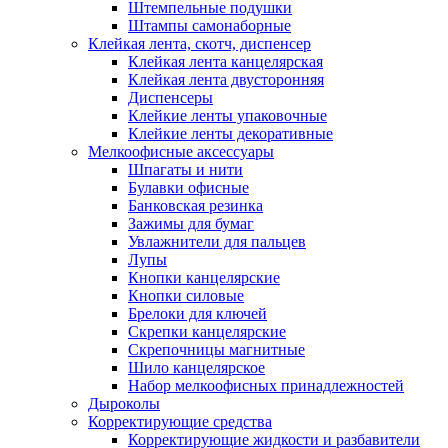
Штемпельные подушки
Штампы самонаборные
Клейкая лента, скотч, диспенсер
Клейкая лента канцелярская
Клейкая лента двусторонняя
Диспенсеры
Клейкие ленты упаковочные
Клейкие ленты декоративные
Мелкоофисные аксессуары
Шпагаты и нити
Булавки офисные
Банковская резинка
Зажимы для бумаг
Увлажнители для пальцев
Лупы
Кнопки канцелярские
Кнопки силовые
Брелоки для ключей
Скрепки канцелярские
Скрепочницы магнитные
Шило канцелярское
Набор мелкоофисных принадлежностей
Дыроколы
Корректирующие средства
Корректирующие жидкости и разбавители