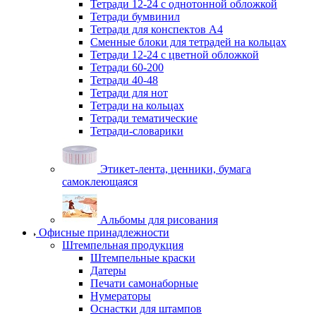
Тетради 12-24 с однотонной обложкой
Тетради бумвинил
Тетради для конспектов А4
Сменные блоки для тетрадей на кольцах
Тетради 12-24 с цветной обложкой
Тетради 60-200
Тетради 40-48
Тетради для нот
Тетради на кольцах
Тетради тематические
Тетради-словарики
Этикет-лента, ценники, бумага
самоклеющаяся
Альбомы для рисования
Офисные принадлежности
Штемпельная продукция
Штемпельные краски
Датеры
Печати самонаборные
Нумераторы
Оснастки для штампов