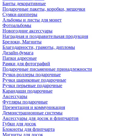
Банты декоративные
Подарочные пакеты, коробки, мешочки
Сумки-шопперы
Альбомы и листы для монет
Фотоальбомы
Новогодние аксессуары
Наградная и поздравительная продукция
Брелоки, Магниты
Благодарности, грамоты, дипломы
Дизайн-бумага
Папки адресные
Рамки для фотографий
Подарочные письменные принадлежности
Ручки-роллеры подарочные
Ручки шариковые подарочные
Ручки перьевые подарочные
Карандаши подарочные
Аксессуары
Футляры подарочные
Презентация и коммуникация
Демонстрационные системы
Аксессуары для досок и флипчартов
Губки для досок
Блокноты для флипчарта
Магниты для досок