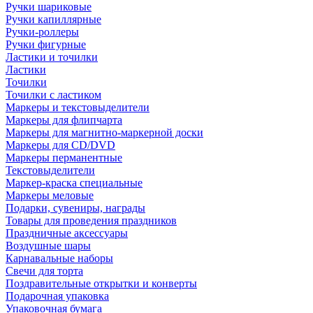
Ручки шариковые
Ручки капиллярные
Ручки-роллеры
Ручки фигурные
Ластики и точилки
Ластики
Точилки
Точилки с ластиком
Маркеры и текстовыделители
Маркеры для флипчарта
Маркеры для магнитно-маркерной доски
Маркеры для CD/DVD
Маркеры перманентные
Текстовыделители
Маркер-краска специальные
Маркеры меловые
Подарки, сувениры, награды
Товары для проведения праздников
Праздничные аксессуары
Воздушные шары
Карнавальные наборы
Свечи для торта
Поздравительные открытки и конверты
Подарочная упаковка
Упаковочная бумага