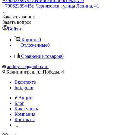
+79062389792
Ленинский проспект, 7-9
+79062389445
г. Черняховск , улица Ленина, 41
Заказать звонок
Задать вопрос
Войти
Корзина
0
Отложенные
0
Сравнение товаров
0
andrey_lep@inbox.ru
Калининград, пл.Победы, 4
Вконтакте
Instagram
Акции
Блог
Как купить
Компания
Контакты
...