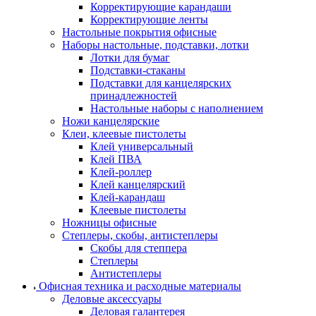
Корректирующие карандаши
Корректирующие ленты
Настольные покрытия офисные
Наборы настольные, подставки, лотки
Лотки для бумаг
Подставки-стаканы
Подставки для канцелярских
принадлежностей
Настольные наборы с наполнением
Ножи канцелярские
Клеи, клеевые пистолеты
Клей универсальный
Клей ПВА
Клей-роллер
Клей канцелярский
Клей-карандаш
Клеевые пистолеты
Ножницы офисные
Степлеры, скобы, антистеплеры
Скобы для степпера
Степлеры
Антистеплеры
Офисная техника и расходные материалы
Деловые аксессуары
Деловая галантерея