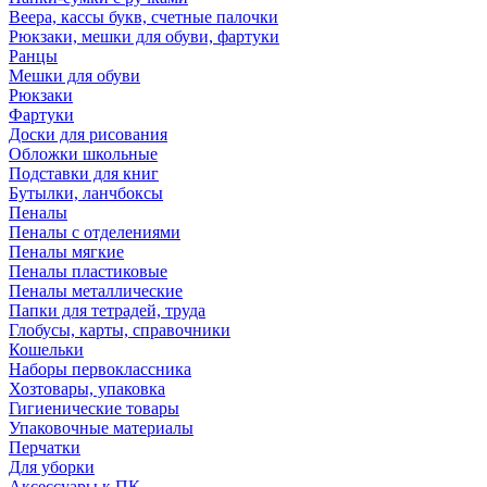
Веера, кассы букв, счетные палочки
Рюкзаки, мешки для обуви, фартуки
Ранцы
Мешки для обуви
Рюкзаки
Фартуки
Доски для рисования
Обложки школьные
Подставки для книг
Бутылки, ланчбоксы
Пеналы
Пеналы с отделениями
Пеналы мягкие
Пеналы пластиковые
Пеналы металлические
Папки для тетрадей, труда
Глобусы, карты, справочники
Кошельки
Наборы первоклассника
Хозтовары, упаковка
Гигиенические товары
Упаковочные материалы
Перчатки
Для уборки
Аксессуары к ПК