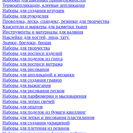
Термоаппликации, клеевые аппликации
Наборы для создания игрушек
Наборы для рукоделия
Проволока, леска, спандекс, резинки для творчества
Красители и маркеры для разметки ткани
Инструменты и материалы для валяния
Наклейки для ногтей, лица, тату.
Значки, брелоки, броши
Наборы для творчества
Наборы для росписи изделий
Наборы для поделок из гипса
Наборы для росписи витража
Наборы для рисования
Наборы для аппликаций и мозаики
Наборы для создания гравюр
Наборы для выжигания
Наборы для рисования песком
Наборы для парфюмерии и мыловарения
Наборы для лепки свечей
Наборы для опытов
Наборы для поделок из бумаги,квиллинг
Наборы для лепки и рисования пластилином
Наборы для создания украшений
Наборы для плетения из резинок