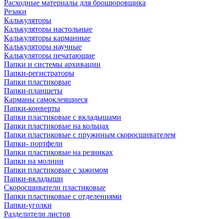
Расходные материалы для брошюровщика
Резаки
Калькуляторы
Калькуляторы настольные
Калькуляторы карманные
Калькуляторы научные
Калькуляторы печатающие
Папки и системы архивации
Папки-регистраторы
Папки пластиковые
Папки-планшеты
Карманы самоклеящиеся
Папки-конверты
Папки пластиковые с вкладышами
Папки пластиковые на кольцах
Папки пластиковые с пружиным скоросшивателем
Папки- портфели
Папки пластиковые на резинках
Папки на молнии
Папки пластиковые с зажимом
Папки-вкладыши
Скоросшиватели пластиковые
Папки пластиковые с отделениями
Папки-уголки
Разделители листов