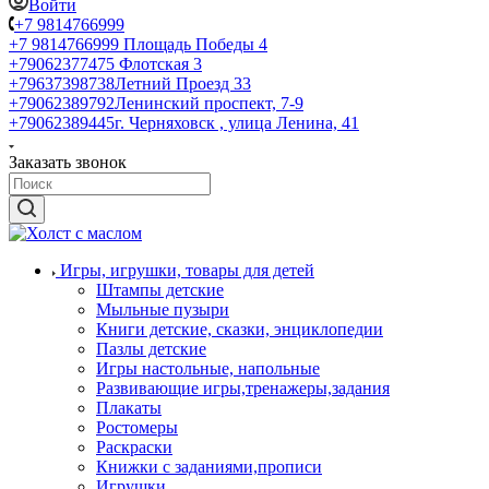
Войти
+7 9814766999
+7 9814766999
Площадь Победы 4
+79062377475
Флотская 3
+79637398738
Летний Проезд 33
+79062389792
Ленинский проспект, 7-9
+79062389445
г. Черняховск , улица Ленина, 41
Заказать звонок
Игры, игрушки, товары для детей
Штампы детские
Мыльные пузыри
Книги детские, сказки, энциклопедии
Пазлы детские
Игры настольные, напольные
Развивающие игры,тренажеры,задания
Плакаты
Ростомеры
Раскраски
Книжки с заданиями,прописи
Игрушки