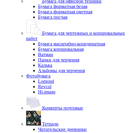
Бумага для офисной техники
Бумага форматная белая
Бумага форматная цветная
Бумага писчая
Бумага для чертежных и копировальных
работ
Бумага масштабно-координатная
Бумага копировальная
Ватман
Папки для черчения
Калька
Альбомы для черчения
Фотобумага
Lomond
Revcol
Hi-image
Конверты почтовые
Тетради
Читательские дневники