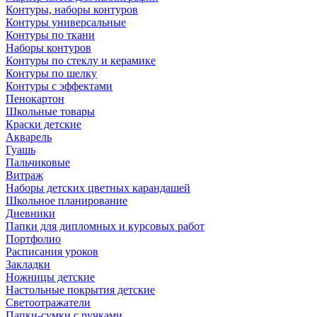
Контуры, наборы контуров
Контуры универсальные
Контуры по ткани
Наборы контуров
Контуры по стеклу и керамике
Контуры по шелку
Контуры с эффектами
Пенокартон
Школьные товары
Краски детские
Акварель
Гуашь
Пальчиковые
Витраж
Наборы детских цветных карандашей
Школьное планирование
Дневники
Папки для дипломных и курсовых работ
Портфолио
Расписания уроков
Закладки
Ножницы детские
Настольные покрытия детские
Светоотражатели
Папки-сумки с ручками