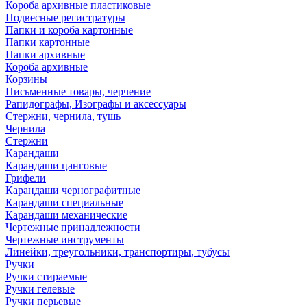
Короба архивные пластиковые
Подвесные регистратуры
Папки и короба картонные
Папки картонные
Папки архивные
Короба архивные
Корзины
Письменные товары, черчение
Рапидографы, Изографы и аксессуары
Стержни, чернила, тушь
Чернила
Стержни
Карандаши
Карандаши цанговые
Грифели
Карандаши чернографитные
Карандаши специальные
Карандаши механические
Чертежные принадлежности
Чертежные инструменты
Линейки, треугольники, транспортиры, тубусы
Ручки
Ручки стираемые
Ручки гелевые
Ручки перьевые