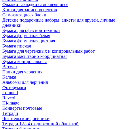
Флажки-закладки самоклеящиеся
Книги для записи рецептов
Самоклеящиеся блоки
Детские подарочные наборы, анкеты для друзей, личные
дневники
Бумага для офисной техники
Бумага форматная белая
Бумага форматная цветная
Бумага писчая
Бумага для чертежных и копировальных работ
Бумага масштабно-координатная
Бумага копировальная
Ватман
Папки для черчения
Калька
Альбомы для черчения
Фотобумага
Lomond
Revcol
Hi-image
Конверты почтовые
Тетради
Читательские дневники
Тетради 12-24 с однотонной обложкой
Тетради бумвинил