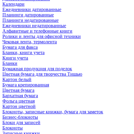
Календари
Ежедневники датированные
Планинги датированные
Планинги недатированные
Ежедневники недатированные
Алфавитные и телефонные книги
Ролики и ленты для офисной техники
Чековая лента, термолента
Бумага для факса
Бланки, книги учета
Книги учета
Бланки
Бумажная продукция для поделок
Цветная бумага для творчества Тишью
Картон белый
Бумага крепированная
Цветная бумага
Бархатная бумага
Фольга цветная
Картон цветной
Блокноты, записные книжки, бумага для заметок
Бизнес-блокноты
Блоки для записей
Блокноты
Записные книжки