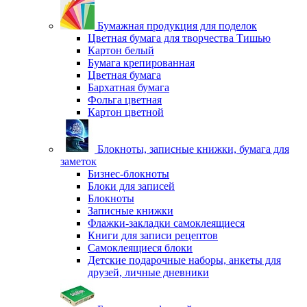
Бумажная продукция для поделок
Цветная бумага для творчества Тишью
Картон белый
Бумага крепированная
Цветная бумага
Бархатная бумага
Фольга цветная
Картон цветной
Блокноты, записные книжки, бумага для
заметок
Бизнес-блокноты
Блоки для записей
Блокноты
Записные книжки
Флажки-закладки самоклеящиеся
Книги для записи рецептов
Самоклеящиеся блоки
Детские подарочные наборы, анкеты для
друзей, личные дневники