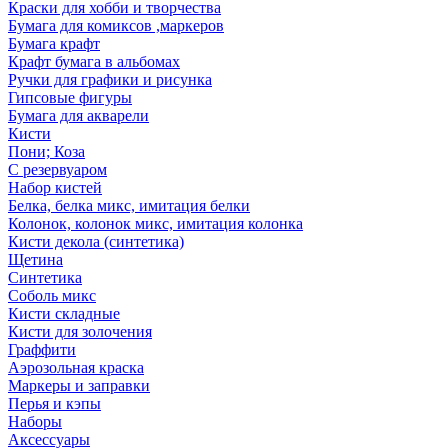
Краски для хобби и творчества
Бумага для комиксов ,маркеров
Бумага крафт
Крафт бумага в альбомах
Ручки для графики и рисунка
Гипсовые фигуры
Бумага для акварели
Кисти
Пони; Коза
С резервуаром
Набор кистей
Белка, белка микс, имитация белки
Колонок, колонок микс, имитация колонка
Кисти декола (синтетика)
Щетина
Синтетика
Соболь микс
Кисти складные
Кисти для золочения
Граффити
Аэрозольная краска
Маркеры и заправки
Перья и кэпы
Наборы
Аксессуары