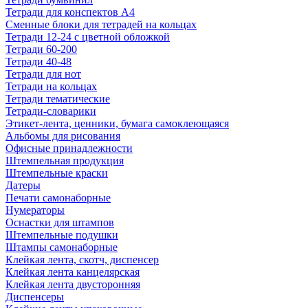
Тетради для конспектов А4
Сменные блоки для тетрадей на кольцах
Тетради 12-24 с цветной обложкой
Тетради 60-200
Тетради 40-48
Тетради для нот
Тетради на кольцах
Тетради тематические
Тетради-словарики
Этикет-лента, ценники, бумага самоклеющаяся
Альбомы для рисования
Офисные принадлежности
Штемпельная продукция
Штемпельные краски
Датеры
Печати самонаборные
Нумераторы
Оснастки для штампов
Штемпельные подушки
Штампы самонаборные
Клейкая лента, скотч, диспенсер
Клейкая лента канцелярская
Клейкая лента двусторонняя
Диспенсеры