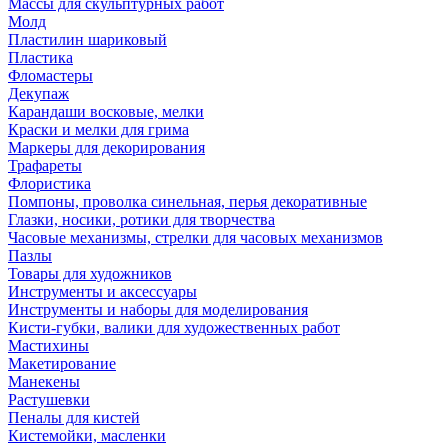
Массы для скульптурных работ
Молд
Пластилин шариковый
Пластика
Фломастеры
Декупаж
Карандаши восковые, мелки
Краски и мелки для грима
Маркеры для декорирования
Трафареты
Флористика
Помпоны, проволка синельная, перья декоративные
Глазки, носики, ротики для творчества
Часовые механизмы, стрелки для часовых механизмов
Пазлы
Товары для художников
Инструменты и аксессуары
Инструменты и наборы для моделирования
Кисти-губки, валики для художественных работ
Мастихины
Макетирование
Манекены
Растушевки
Пеналы для кистей
Кистемойки, масленки