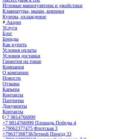
Игровые манипуляторы и джойстики
Клавиатуры, мыши, коврики
Кулеры, охлаждение
Акции
Услуги
Блог
Бренды
Как купить
Условия оплаты
Условия доставки
Гарантия на товар
Компания
О компании
Новости
Отзывы
Карьера
Контакты
Партнеры
Документы
Контакты
+7 9814766999
+7 9814766999
Площадь Победы 4
+79062377475
Флотская 3
+79637398738
Летний Проезд 33