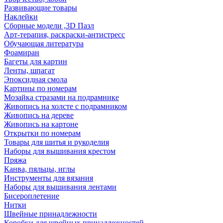
Развивающие товары
Наклейки
Сборные модели ,3D Пазл
Арт-терапия, раскраски-антистресс
Обучающая литература
Фоамиран
Багеты для картин
Ленты, шпагат
Эпоксидная смола
Картины по номерам
Мозайка стразами на подрамнике
Живопись на холсте с подрамником
Живопись на дереве
Живопись на картоне
Открытки по номерам
Товары для шитья и рукоделия
Наборы для вышивания крестом
Пряжа
Канва, пяльцы, иглы
Инструменты для вязания
Наборы для вышивания лентами
Бисероплетение
Нитки
Швейные принадлежности
Коробки для швейных принадлежностей