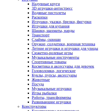
Надувные круги
3D игрушки-антистресс
Водяные пистолеты
Раскопки
Игрушки, указки, брелки, фигурки
Игрушки для купания
Шашки, шахматы, нарды
Транспорт
Слаймы, сквиши
Оружие, солдатики, военная техника
Летние игрушки и игрушки для улицы
Сюжетно-ролевые игры
Музыкальные инструменты
Спортивные товары
Косметика и аксессуары для девочек
Головоломки, логические
Куклы, пупсы, аксессуары
Животные
Посуда
Музыкальные игрушки
Игры рыбалки
Роботы, трансформеры
Развивающие игрушки
Конструкторы
Конструкторы пластиковые