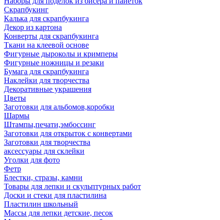
Наборы для поделок из бисера и пайеток
Скрапбукинг
Калька для скрапбукинга
Декор из картона
Конверты для скрапбукинга
Ткани на клеевой основе
Фигурные дыроколы и кримперы
Фигурные ножницы и резаки
Бумага для скрапбукинга
Наклейки для творчества
Декоративные украшения
Цветы
Заготовки для альбомов,коробки
Шармы
Штампы,печати,эмбоссинг
Заготовки для открыток с конвертами
Заготовки для творчества
аксессуары для склейки
Уголки для фото
Фетр
Блестки, стразы, камни
Товары для лепки и скульптурных работ
Доски и стеки для пластилина
Пластилин школьный
Массы для лепки детские, песок