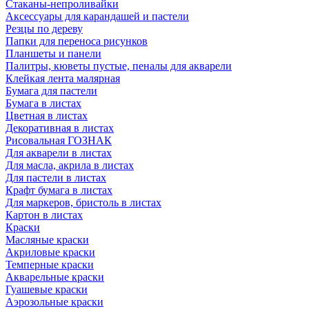
Стаканы-непроливайки
Аксессуары для карандашей и пастели
Резцы по дереву
Папки для переноса рисунков
Планшеты и панели
Палитры, кюветы пустые, пеналы для акварели
Клейкая лента малярная
Бумага для пастели
Бумага в листах
Цветная в листах
Декоративная в листах
Рисовальная ГОЗНАК
Для акварели в листах
Для масла, акрила в листах
Для пастели в листах
Крафт бумага в листах
Для маркеров, бристоль в листах
Картон в листах
Краски
Масляные краски
Акриловые краски
Темперные краски
Акварельные краски
Гуашевые краски
Аэрозольные краски