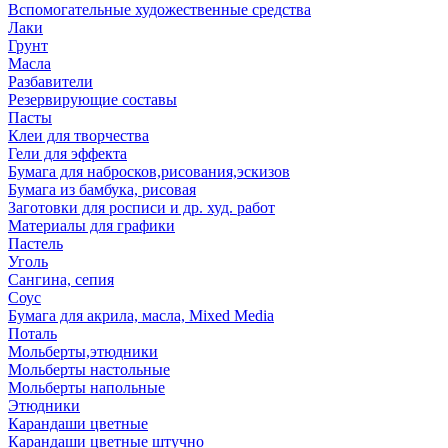
Вспомогательные художественные средства
Лаки
Грунт
Масла
Разбавители
Резервирующие составы
Пасты
Клеи для творчества
Гели для эффекта
Бумага для набросков,рисования,эскизов
Бумага из бамбука, рисовая
Заготовки для росписи и др. худ. работ
Материалы для графики
Пастель
Уголь
Сангина, сепия
Соус
Бумага для акрила, масла, Mixed Media
Поталь
Мольберты,этюдники
Мольберты настольные
Мольберты напольные
Этюдники
Карандаши цветные
Карандаши цветные штучно