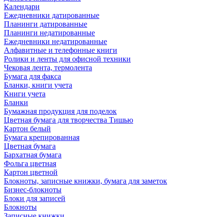
Календари
Ежедневники датированные
Планинги датированные
Планинги недатированные
Ежедневники недатированные
Алфавитные и телефонные книги
Ролики и ленты для офисной техники
Чековая лента, термолента
Бумага для факса
Бланки, книги учета
Книги учета
Бланки
Бумажная продукция для поделок
Цветная бумага для творчества Тишью
Картон белый
Бумага крепированная
Цветная бумага
Бархатная бумага
Фольга цветная
Картон цветной
Блокноты, записные книжки, бумага для заметок
Бизнес-блокноты
Блоки для записей
Блокноты
Записные книжки