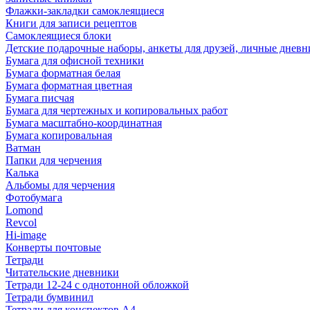
Флажки-закладки самоклеящиеся
Книги для записи рецептов
Самоклеящиеся блоки
Детские подарочные наборы, анкеты для друзей, личные днев
Бумага для офисной техники
Бумага форматная белая
Бумага форматная цветная
Бумага писчая
Бумага для чертежных и копировальных работ
Бумага масштабно-координатная
Бумага копировальная
Ватман
Папки для черчения
Калька
Альбомы для черчения
Фотобумага
Lomond
Revcol
Hi-image
Конверты почтовые
Тетради
Читательские дневники
Тетради 12-24 с однотонной обложкой
Тетради бумвинил
Тетради для конспектов А4