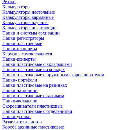
Резаки
Калькуляторы
Калькуляторы настольные
Калькуляторы карманные
Калькуляторы научные
Калькуляторы печатающие
Папки и системы архивации
Папки-регистраторы
Папки пластиковые
Папки-планшеты
Карманы самоклеящиеся
Папки-конверты
Папки пластиковые с вкладышами
Папки пластиковые на кольцах
Папки пластиковые с пружиным скоросшивателем
Папки- портфели
Папки пластиковые на резинках
Папки на молнии
Папки пластиковые с зажимом
Папки-вкладыши
Скоросшиватели пластиковые
Папки пластиковые с отделениями
Папки-уголки
Разделители листов
Короба архивные пластиковые