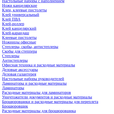
Настольные наборы с наполнением
Ножи канцелярские
Клеи, клеевые пистолеты
Клей универсальный
Клей ПВА
Клей-роллер
Клей канцелярский
Клей-карандаш
Клеевые пистолеты
Ножницы офисные
Степлеры, скобы, антистеплеры
Скобы для степпера
Степлеры
Антистеплеры
Офисная техника и расходные материалы
Деловые аксессуары
Деловая галантерея
Настольные наборы руководителей
Ламинаторы и расходные материалы
Ламинаторы
Расходные материалы для ламинаторов
Уничтожители документов и расходные материалы
Брошюровщики и расходные материалы для переплета
Брошюровщик
Расходные материалы для брошюровщика