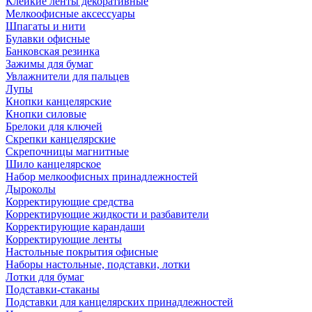
Клейкие ленты декоративные
Мелкоофисные аксессуары
Шпагаты и нити
Булавки офисные
Банковская резинка
Зажимы для бумаг
Увлажнители для пальцев
Лупы
Кнопки канцелярские
Кнопки силовые
Брелоки для ключей
Скрепки канцелярские
Скрепочницы магнитные
Шило канцелярское
Набор мелкоофисных принадлежностей
Дыроколы
Корректирующие средства
Корректирующие жидкости и разбавители
Корректирующие карандаши
Корректирующие ленты
Настольные покрытия офисные
Наборы настольные, подставки, лотки
Лотки для бумаг
Подставки-стаканы
Подставки для канцелярских принадлежностей