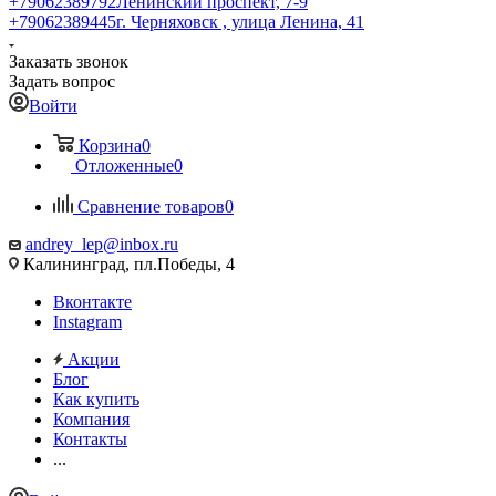
+79062389792
Ленинский проспект, 7-9
+79062389445
г. Черняховск , улица Ленина, 41
Заказать звонок
Задать вопрос
Войти
Корзина
0
Отложенные
0
Сравнение товаров
0
andrey_lep@inbox.ru
Калининград, пл.Победы, 4
Вконтакте
Instagram
Акции
Блог
Как купить
Компания
Контакты
...