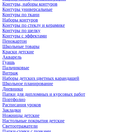
Контуры, наборы контуров
Контуры универсальные
Контуры по ткани
Наборы контуров
Контуры по стеклу и керамике
Контуры по шелку
Контуры с эффектами
Пенокартон
Школьные товары
Краски детские
Акварель
Гуашь
Пальчиковые
Витраж
Наборы детских цветных карандашей
Школьное планирование
Дневники
Папки для дипломных и курсовых работ
Портфолио
Расписания уроков
Закладки
Ножницы детские
Настольные покрытия детские
Светоотражатели
Папки-сумки с ручками