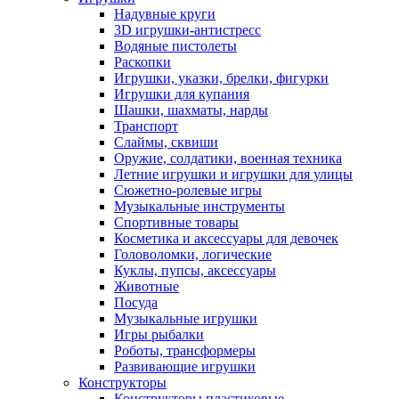
Надувные круги
3D игрушки-антистресс
Водяные пистолеты
Раскопки
Игрушки, указки, брелки, фигурки
Игрушки для купания
Шашки, шахматы, нарды
Транспорт
Слаймы, сквиши
Оружие, солдатики, военная техника
Летние игрушки и игрушки для улицы
Сюжетно-ролевые игры
Музыкальные инструменты
Спортивные товары
Косметика и аксессуары для девочек
Головоломки, логические
Куклы, пупсы, аксессуары
Животные
Посуда
Музыкальные игрушки
Игры рыбалки
Роботы, трансформеры
Развивающие игрушки
Конструкторы
Конструкторы пластиковые