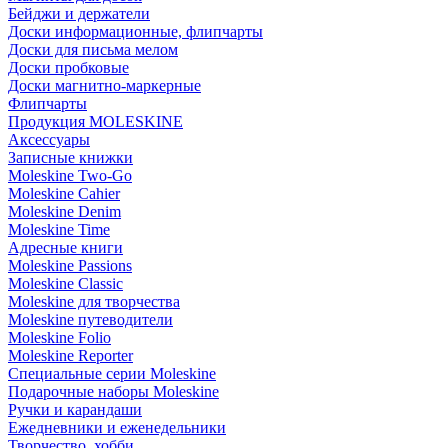
Бейджи и держатели
Доски информационные, флипчарты
Доски для письма мелом
Доски пробковые
Доски магнитно-маркерные
Флипчарты
Продукция MOLESKINE
Аксессуары
Записные книжки
Moleskine Two-Go
Moleskine Cahier
Moleskine Denim
Moleskine Time
Адресные книги
Moleskine Passions
Moleskine Classic
Moleskine для творчества
Moleskine путеводители
Moleskine Folio
Moleskine Reporter
Специальные серии Moleskine
Подарочные наборы Moleskine
Ручки и карандаши
Ежедневники и еженедельники
Творчество, хобби