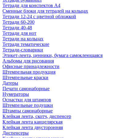
Тетради для конспектов А4
Сменные блоки для тетрадей на кольцах
Тетради 12-24 с цветной обложкой
Тетради 60-200
Тетради 40-48
Тетради для нот
Тетради на кольцах
Тетради тематические
Тетради-словарики
Этикет-лента, ценники, бумага самоклеющаяся
Альбомы для рисования
Офисные принадлежности
Штемпельная продукция
Штемпельные краски
Датеры
Печати самонаборные
Нумераторы
Оснастки для штампов
Штемпельные подушки
Штампы самонаборные
Клейкая лента, скотч, диспенсер
Клейкая лента канцелярская
Клейкая лента двусторонняя
Диспенсеры