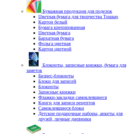
Бумажная продукция для поделок
Цветная бумага для творчества Тишью
Картон белый
Бумага крепированная
Цветная бумага
Бархатная бумага
Фольга цветная
Картон цветной
Блокноты, записные книжки, бумага для
заметок
Бизнес-блокноты
Блоки для записей
Блокноты
Записные книжки
Флажки-закладки самоклеящиеся
Книги для записи рецептов
Самоклеящиеся блоки
Детские подарочные наборы, анкеты для
друзей, личные дневники