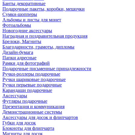
Банты декоративные
Подарочные пакеты, коробки, мешочки
Сумки-шопперы
Альбомы и листы для монет
Фотоальбомы
Новогодние аксессуары
Наградная и поздравительная продукция
Брелоки, Магниты
Благодарности, грамоты, дипломы
Дизайн-бумага
Папки адресные
Рамки для фотографий
Подарочные письменные принадлежности
Ручки-роллеры подарочные
Ручки шариковые подарочные
Ручки перьевые подарочные
Карандаши подарочные
Аксессуары
Футляры подарочные
Презентация и коммуникация
Демонстрационные системы
Аксессуары для досок и флипчартов
Губки для досок
Блокноты для флипчарта
Магниты для досок