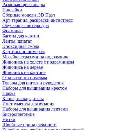
Развивающие товары
Наклейки
Сборные модели ,3D Пазл
Арт-терапия, раскраски-антистресс
Обучающая литература
Фоамиран
Багеты для картин
Ленты, шпагат
Эпоксидная смола
Картины по номерам
Мозайка стразами на подрамнике
Живопись на холсте с подрамником
Живопись на дереве
Живопись на картоне
Открытки по номерам
Товары для шитья и рукоделия
Наборы для вышивания крестом
Пряжа
Канва, пяльцы, иглы
Инструменты для вязания
Наборы для вышивания лентами
Бисероплетение
Нитки
Швейные принадлежности
Коробки для швейных принадлежностей