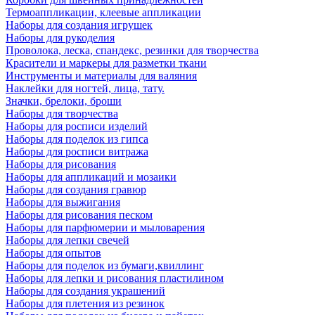
Термоаппликации, клеевые аппликации
Наборы для создания игрушек
Наборы для рукоделия
Проволока, леска, спандекс, резинки для творчества
Красители и маркеры для разметки ткани
Инструменты и материалы для валяния
Наклейки для ногтей, лица, тату.
Значки, брелоки, броши
Наборы для творчества
Наборы для росписи изделий
Наборы для поделок из гипса
Наборы для росписи витража
Наборы для рисования
Наборы для аппликаций и мозаики
Наборы для создания гравюр
Наборы для выжигания
Наборы для рисования песком
Наборы для парфюмерии и мыловарения
Наборы для лепки свечей
Наборы для опытов
Наборы для поделок из бумаги,квиллинг
Наборы для лепки и рисования пластилином
Наборы для создания украшений
Наборы для плетения из резинок