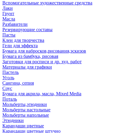
Вспомогательные художественные средства
Лаки
Грунт
Масла
Разбавители
Резервирующие составы
Пасты
Клеи для творчества
Гели для эффекта
Бумага для набросков,рисования,эскизов
Бумага из бамбука, рисовая
Заготовки для росписи и др. худ. работ
Материалы для графики
Пастель
Уголь
Сангина, сепия
Соус
Бумага для акрила, масла, Mixed Media
Поталь
Мольберты,этюдники
Мольберты настольные
Мольберты напольные
Этюдники
Карандаши цветные
Карандаши цветные штучно