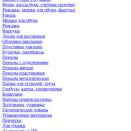
Веера, кассы букв, счетные палочки
Рюкзаки, мешки для обуви, фартуки
Ранцы
Мешки для обуви
Рюкзаки
Фартуки
Доски для рисования
Обложки школьные
Подставки для книг
Бутылки, ланчбоксы
Пеналы
Пеналы с отделениями
Пеналы мягкие
Пеналы пластиковые
Пеналы металлические
Папки для тетрадей, труда
Глобусы, карты, справочники
Кошельки
Наборы первоклассника
Хозтовары, упаковка
Гигиенические товары
Упаковочные материалы
Перчатки
Для уборки
Аксессуары к ПК