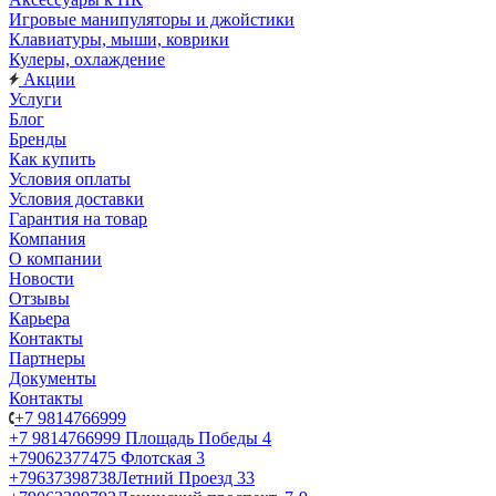
Игровые манипуляторы и джойстики
Клавиатуры, мыши, коврики
Кулеры, охлаждение
Акции
Услуги
Блог
Бренды
Как купить
Условия оплаты
Условия доставки
Гарантия на товар
Компания
О компании
Новости
Отзывы
Карьера
Контакты
Партнеры
Документы
Контакты
+7 9814766999
+7 9814766999
Площадь Победы 4
+79062377475
Флотская 3
+79637398738
Летний Проезд 33