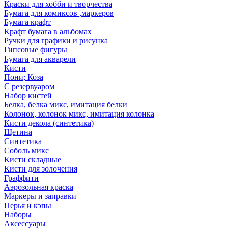
Краски для хобби и творчества
Бумага для комиксов ,маркеров
Бумага крафт
Крафт бумага в альбомах
Ручки для графики и рисунка
Гипсовые фигуры
Бумага для акварели
Кисти
Пони; Коза
С резервуаром
Набор кистей
Белка, белка микс, имитация белки
Колонок, колонок микс, имитация колонка
Кисти декола (синтетика)
Щетина
Синтетика
Соболь микс
Кисти складные
Кисти для золочения
Граффити
Аэрозольная краска
Маркеры и заправки
Перья и кэпы
Наборы
Аксессуары