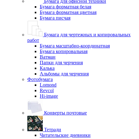
Бумага для офисной техники
Бумага форматная белая
Бумага форматная цветная
Бумага писчая
Бумага для чертежных и копировальных
работ
Бумага масштабно-координатная
Бумага копировальная
Ватман
Папки для черчения
Калька
Альбомы для черчения
Фотобумага
Lomond
Revcol
Hi-image
Конверты почтовые
Тетради
Читательские дневники