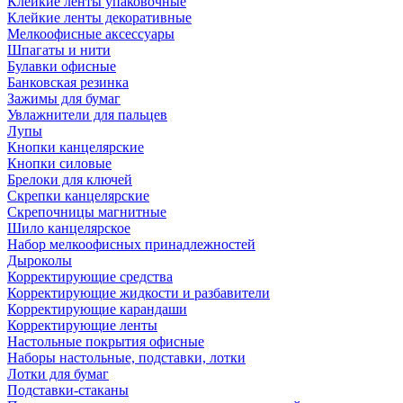
Клейкие ленты упаковочные
Клейкие ленты декоративные
Мелкоофисные аксессуары
Шпагаты и нити
Булавки офисные
Банковская резинка
Зажимы для бумаг
Увлажнители для пальцев
Лупы
Кнопки канцелярские
Кнопки силовые
Брелоки для ключей
Скрепки канцелярские
Скрепочницы магнитные
Шило канцелярское
Набор мелкоофисных принадлежностей
Дыроколы
Корректирующие средства
Корректирующие жидкости и разбавители
Корректирующие карандаши
Корректирующие ленты
Настольные покрытия офисные
Наборы настольные, подставки, лотки
Лотки для бумаг
Подставки-стаканы