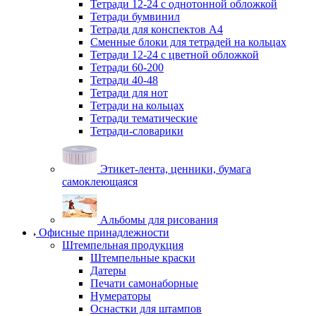
Тетради 12-24 с однотонной обложкой
Тетради бумвинил
Тетради для конспектов А4
Сменные блоки для тетрадей на кольцах
Тетради 12-24 с цветной обложкой
Тетради 60-200
Тетради 40-48
Тетради для нот
Тетради на кольцах
Тетради тематические
Тетради-словарики
Этикет-лента, ценники, бумага
самоклеющаяся
Альбомы для рисования
Офисные принадлежности
Штемпельная продукция
Штемпельные краски
Датеры
Печати самонаборные
Нумераторы
Оснастки для штампов