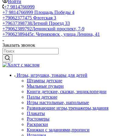
Войти
+7 9814766999
+7 9814766999
Площадь Победы 4
+79062377475
Флотская 3
+79637398738
Летний Проезд 33
+79062389792
Ленинский проспект, 7-9
+79062389445
г. Черняховск , улица Ленина, 41
Заказать звонок
Игры, игрушки, товары для детей
Штампы детские
Мыльные пузыри
Книги детские, сказки, энциклопедии
Пазлы детские
Игры настольные, напольные
Развивающие игры,тренажеры,задания
Плакаты
Ростомеры
Раскраски
Книжки с заданиями,прописи
Игрушки