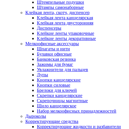
Штемпельные подушки
Штампы самонаборные
Клейкая лента, скотч, диспенсер
Клейкая лента канцелярская
Клейкая лента двусторонняя
Диспенсеры
Клейкие ленты упаковочные
Клейкие ленты декоративные
Мелкоофисные аксессуары
Шпагаты и нити
Булавки офисные
Банковская резинка
Зажимы для бумаг
Увлажнители для пальцев
Лупы
Кнопки канцелярские
Кнопки силовые
Брелоки для ключей
Скрепки канцелярские
Скрепочницы магнитные
Шило канцелярское
Набор мелкоофисных принадлежностей
Дыроколы
Корректирующие средства
Корректирующие жидкости и разбавители