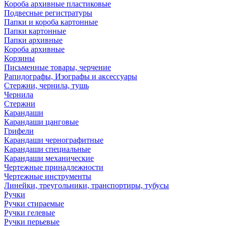
Короба архивные пластиковые
Подвесные регистратуры
Папки и короба картонные
Папки картонные
Папки архивные
Короба архивные
Корзины
Письменные товары, черчение
Рапидографы, Изографы и аксессуары
Стержни, чернила, тушь
Чернила
Стержни
Карандаши
Карандаши цанговые
Грифели
Карандаши чернографитные
Карандаши специальные
Карандаши механические
Чертежные принадлежности
Чертежные инструменты
Линейки, треугольники, транспортиры, тубусы
Ручки
Ручки стираемые
Ручки гелевые
Ручки перьевые