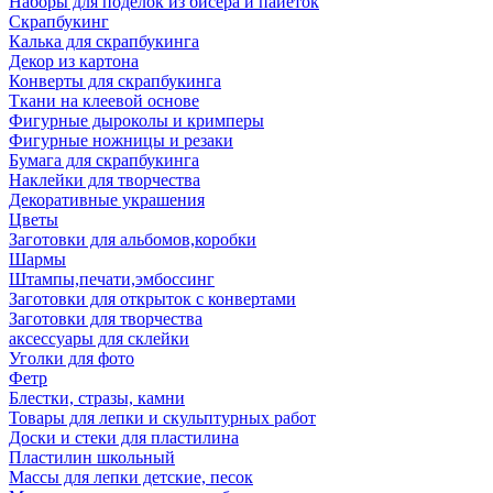
Наборы для поделок из бисера и пайеток
Скрапбукинг
Калька для скрапбукинга
Декор из картона
Конверты для скрапбукинга
Ткани на клеевой основе
Фигурные дыроколы и кримперы
Фигурные ножницы и резаки
Бумага для скрапбукинга
Наклейки для творчества
Декоративные украшения
Цветы
Заготовки для альбомов,коробки
Шармы
Штампы,печати,эмбоссинг
Заготовки для открыток с конвертами
Заготовки для творчества
аксессуары для склейки
Уголки для фото
Фетр
Блестки, стразы, камни
Товары для лепки и скульптурных работ
Доски и стеки для пластилина
Пластилин школьный
Массы для лепки детские, песок