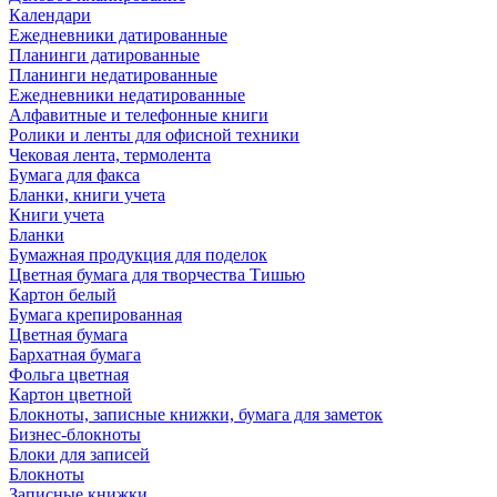
Календари
Ежедневники датированные
Планинги датированные
Планинги недатированные
Ежедневники недатированные
Алфавитные и телефонные книги
Ролики и ленты для офисной техники
Чековая лента, термолента
Бумага для факса
Бланки, книги учета
Книги учета
Бланки
Бумажная продукция для поделок
Цветная бумага для творчества Тишью
Картон белый
Бумага крепированная
Цветная бумага
Бархатная бумага
Фольга цветная
Картон цветной
Блокноты, записные книжки, бумага для заметок
Бизнес-блокноты
Блоки для записей
Блокноты
Записные книжки