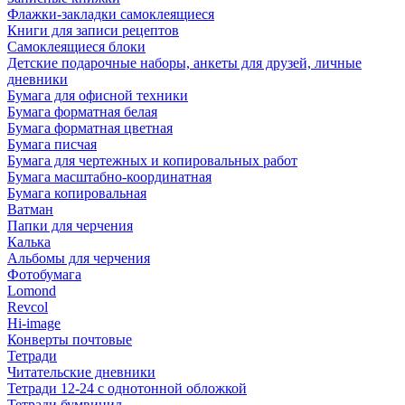
Флажки-закладки самоклеящиеся
Книги для записи рецептов
Самоклеящиеся блоки
Детские подарочные наборы, анкеты для друзей, личные
дневники
Бумага для офисной техники
Бумага форматная белая
Бумага форматная цветная
Бумага писчая
Бумага для чертежных и копировальных работ
Бумага масштабно-координатная
Бумага копировальная
Ватман
Папки для черчения
Калька
Альбомы для черчения
Фотобумага
Lomond
Revcol
Hi-image
Конверты почтовые
Тетради
Читательские дневники
Тетради 12-24 с однотонной обложкой
Тетради бумвинил