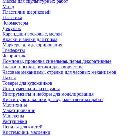
Массы для скульптурных работ
Молд
Пластилин шариковый
Пластика
Фломастеры
Декупаж
Карандаши восковые, мелки
Краски и мелки для грима
Маркеры для декорирования
Трафареты
Флористика
Помпоны, проволка синельная, перья декоративные
Глазки, носики, ротики для творчества
Часовые механизмы, стрелки для часовых механизмов
Пазлы
Товары для художников
Инструменты и аксессуары
Инструменты и наборы для моделирования
Кисти-губки, валики для художественных работ
Мастихины
Макетирование
Манекены
Растушевки
Пеналы для кистей
Кистемойки, масленки