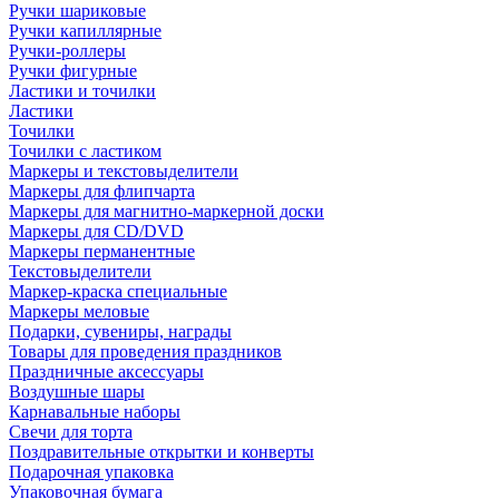
Ручки шариковые
Ручки капиллярные
Ручки-роллеры
Ручки фигурные
Ластики и точилки
Ластики
Точилки
Точилки с ластиком
Маркеры и текстовыделители
Маркеры для флипчарта
Маркеры для магнитно-маркерной доски
Маркеры для CD/DVD
Маркеры перманентные
Текстовыделители
Маркер-краска специальные
Маркеры меловые
Подарки, сувениры, награды
Товары для проведения праздников
Праздничные аксессуары
Воздушные шары
Карнавальные наборы
Свечи для торта
Поздравительные открытки и конверты
Подарочная упаковка
Упаковочная бумага