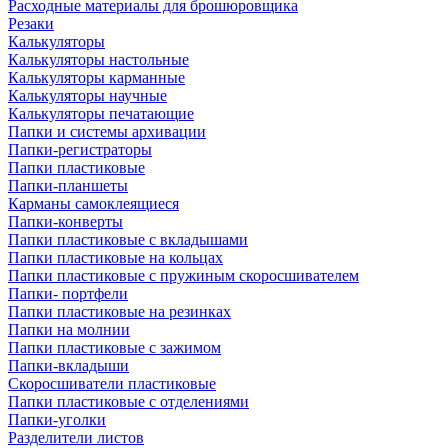
Расходные материалы для брошюровщика
Резаки
Калькуляторы
Калькуляторы настольные
Калькуляторы карманные
Калькуляторы научные
Калькуляторы печатающие
Папки и системы архивации
Папки-регистраторы
Папки пластиковые
Папки-планшеты
Карманы самоклеящиеся
Папки-конверты
Папки пластиковые с вкладышами
Папки пластиковые на кольцах
Папки пластиковые с пружиным скоросшивателем
Папки- портфели
Папки пластиковые на резинках
Папки на молнии
Папки пластиковые с зажимом
Папки-вкладыши
Скоросшиватели пластиковые
Папки пластиковые с отделениями
Папки-уголки
Разделители листов