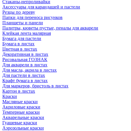
Стаканы-непроливайки
Аксессуары для карандашей и пастели
Резцы по дереву
Папки для переноса рисунков
Планшеты и панели
Палитры, кюветы пустые, пеналы для акварели
Клейкая лента малярная
Бумага для пастели
Бумага в листах
Цветная в листах
Декоративная в листах
Рисовальная ГОЗНАК
Для акварели в листах
Для масла, акрила в листах
Для пастели в листах
Крафт бумага в листах
Для маркеров, бристоль в листах
Картон в листах
Краски
Масляные краски
Акриловые краски
Темперные краски
Акварельные краски
Гуашевые краски
Аэрозольные краски