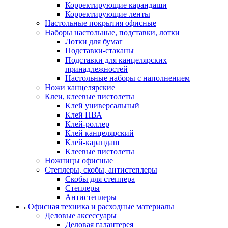
Корректирующие карандаши
Корректирующие ленты
Настольные покрытия офисные
Наборы настольные, подставки, лотки
Лотки для бумаг
Подставки-стаканы
Подставки для канцелярских
принадлежностей
Настольные наборы с наполнением
Ножи канцелярские
Клеи, клеевые пистолеты
Клей универсальный
Клей ПВА
Клей-роллер
Клей канцелярский
Клей-карандаш
Клеевые пистолеты
Ножницы офисные
Степлеры, скобы, антистеплеры
Скобы для степпера
Степлеры
Антистеплеры
Офисная техника и расходные материалы
Деловые аксессуары
Деловая галантерея