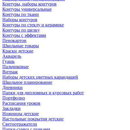
Контуры, наборы контуров
Контуры универсальные
Контуры по ткани
Наборы контуров
Контуры по стеклу и керамике
Контуры по шелку
Контуры с эффектами
Пенокартон
Школьные товары
Краски детские
Акварель
Гуашь
Пальчиковые
Витраж
Наборы детских цветных карандашей
Школьное планирование
Дневники
Папки для дипломных и курсовых работ
Портфолио
Расписания уроков
Закладки
Ножницы детские
Настольные покрытия детские
Светоотражатели
Папки-сумки с ручками