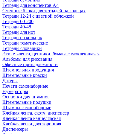
Тетради для конспектов А4
Сменные блоки для тетрадей на кольцах
Тетради 12-24 с цветной обложкой
Тетради 60-200
Тетради 40-48
Тетради для нот
Тетради на кольцах
Тетради тематические
Тетради-словарики
Этикет-лента, ценники, бумага самоклеющаяся
Альбомы для рисования
Офисные принадлежности
Штемпельная продукция
Штемпельные краски
Датеры
Печати самонаборные
Нумераторы
Оснастки для штампов
Штемпельные подушки
Штампы самонаборные
Клейкая лента, скотч, диспенсер
Клейкая лента канцелярская
Клейкая лента двусторонняя
Диспенсеры