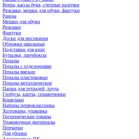
Веера, кассы букв, счетные палочки
Рюкзаки, мешки для обуви, фартуки
Ранцы
Мешки для обуви
Рюкзаки
Фартуки
Доски для рисования
Обложки школьные
Подставки для книг
Бутылки, ланчбоксы
Пеналы
Пеналы с отделениями
Пеналы мягкие
Пеналы пластиковые
Пеналы металлические
Папки для тетрадей, труда
Глобусы, карты, справочники
Кошельки
Наборы первоклассника
Хозтовары, упаковка
Гигиенические товары
Упаковочные материалы
Перчатки
Для уборки
Аксессуары к ПК