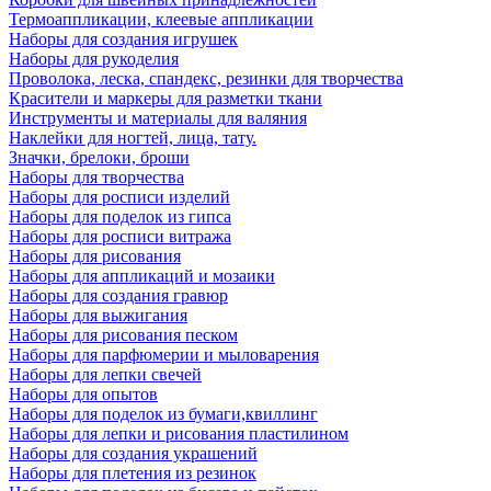
Термоаппликации, клеевые аппликации
Наборы для создания игрушек
Наборы для рукоделия
Проволока, леска, спандекс, резинки для творчества
Красители и маркеры для разметки ткани
Инструменты и материалы для валяния
Наклейки для ногтей, лица, тату.
Значки, брелоки, броши
Наборы для творчества
Наборы для росписи изделий
Наборы для поделок из гипса
Наборы для росписи витража
Наборы для рисования
Наборы для аппликаций и мозаики
Наборы для создания гравюр
Наборы для выжигания
Наборы для рисования песком
Наборы для парфюмерии и мыловарения
Наборы для лепки свечей
Наборы для опытов
Наборы для поделок из бумаги,квиллинг
Наборы для лепки и рисования пластилином
Наборы для создания украшений
Наборы для плетения из резинок