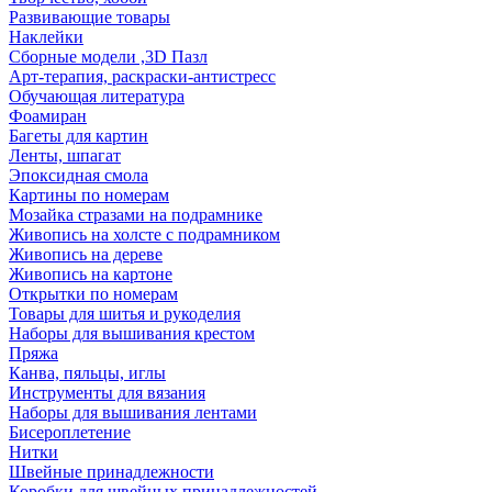
Развивающие товары
Наклейки
Сборные модели ,3D Пазл
Арт-терапия, раскраски-антистресс
Обучающая литература
Фоамиран
Багеты для картин
Ленты, шпагат
Эпоксидная смола
Картины по номерам
Мозайка стразами на подрамнике
Живопись на холсте с подрамником
Живопись на дереве
Живопись на картоне
Открытки по номерам
Товары для шитья и рукоделия
Наборы для вышивания крестом
Пряжа
Канва, пяльцы, иглы
Инструменты для вязания
Наборы для вышивания лентами
Бисероплетение
Нитки
Швейные принадлежности
Коробки для швейных принадлежностей