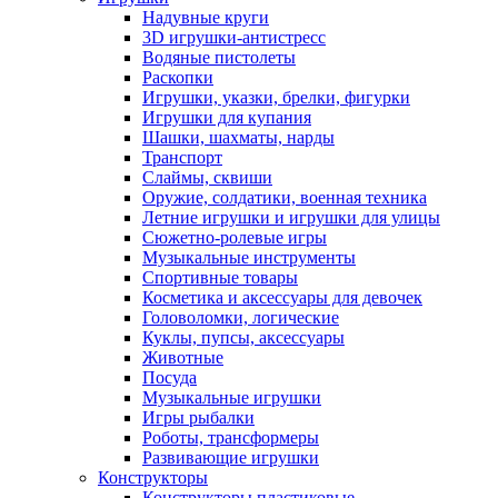
Надувные круги
3D игрушки-антистресс
Водяные пистолеты
Раскопки
Игрушки, указки, брелки, фигурки
Игрушки для купания
Шашки, шахматы, нарды
Транспорт
Слаймы, сквиши
Оружие, солдатики, военная техника
Летние игрушки и игрушки для улицы
Сюжетно-ролевые игры
Музыкальные инструменты
Спортивные товары
Косметика и аксессуары для девочек
Головоломки, логические
Куклы, пупсы, аксессуары
Животные
Посуда
Музыкальные игрушки
Игры рыбалки
Роботы, трансформеры
Развивающие игрушки
Конструкторы
Конструкторы пластиковые