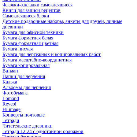
Флажки-закладки самоклеящиеся
Книги для записи рецептов
Самоклеящиеся блоки
Детские подарочные наборы, анкеты для друзей, личные
дневники
Бумага для офисной техники
Бумага форматная белая
Бумага форматная цветная
Бумага писчая
Бумага для чертежных и копировальных работ
Бумага масштабно-координатная
Бумага копировальная
Ватман
Папки для черчения
Калька
Альбомы для черчения
Фотобумага
Lomond
Revcol
Hi-image
Конверты почтовые
Тетради
Читательские дневники
Тетради 12-24 с однотонной обложкой
Тетради бумвинил