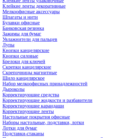
Клейкие ленты упаковочные
Клейкие ленты декоративные
Мелкоофисные аксессуары
Шпагаты и нити
Булавки офисные
Банковская резинка
Зажимы для бумаг
Увлажнители для пальцев
Лупы
Кнопки канцелярские
Кнопки силовые
Брелоки для ключей
Скрепки канцелярские
Скрепочницы магнитные
Шило канцелярское
Набор мелкоофисных принадлежностей
Дыроколы
Корректирующие средства
Корректирующие жидкости и разбавители
Корректирующие карандаши
Корректирующие ленты
Настольные покрытия офисные
Наборы настольные, подставки, лотки
Лотки для бумаг
Подставки-стаканы