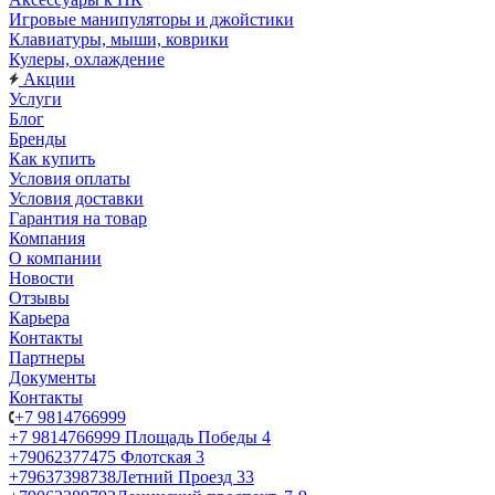
Игровые манипуляторы и джойстики
Клавиатуры, мыши, коврики
Кулеры, охлаждение
Акции
Услуги
Блог
Бренды
Как купить
Условия оплаты
Условия доставки
Гарантия на товар
Компания
О компании
Новости
Отзывы
Карьера
Контакты
Партнеры
Документы
Контакты
+7 9814766999
+7 9814766999
Площадь Победы 4
+79062377475
Флотская 3
+79637398738
Летний Проезд 33