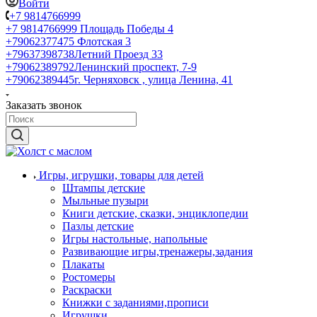
Войти
+7 9814766999
+7 9814766999
Площадь Победы 4
+79062377475
Флотская 3
+79637398738
Летний Проезд 33
+79062389792
Ленинский проспект, 7-9
+79062389445
г. Черняховск , улица Ленина, 41
Заказать звонок
Игры, игрушки, товары для детей
Штампы детские
Мыльные пузыри
Книги детские, сказки, энциклопедии
Пазлы детские
Игры настольные, напольные
Развивающие игры,тренажеры,задания
Плакаты
Ростомеры
Раскраски
Книжки с заданиями,прописи
Игрушки