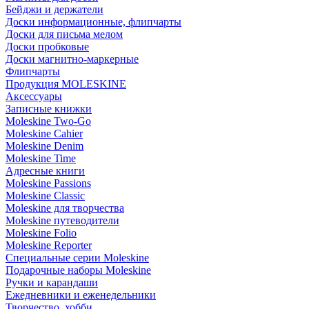
Бейджи и держатели
Доски информационные, флипчарты
Доски для письма мелом
Доски пробковые
Доски магнитно-маркерные
Флипчарты
Продукция MOLESKINE
Аксессуары
Записные книжки
Moleskine Two-Go
Moleskine Cahier
Moleskine Denim
Moleskine Time
Адресные книги
Moleskine Passions
Moleskine Classic
Moleskine для творчества
Moleskine путеводители
Moleskine Folio
Moleskine Reporter
Специальные серии Moleskine
Подарочные наборы Moleskine
Ручки и карандаши
Ежедневники и еженедельники
Творчество, хобби