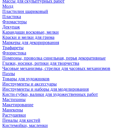
Массы для скульптурных работ
Молд
Пластилин шариковый
Пластика
Фломастеры
Декупаж
Карандаши восковые, мелки
Краски и мелки для грима
Маркеры для декорирования
Трафареты
Флористика
Помпоны, проволка синельная, перья декоративные
Глазки, носики, ротики для творчества
Часовые механизмы, стрелки для часовых механизмов
Пазлы
Товары для художников
Инструменты и аксессуары
Инструменты и наборы для моделирования
Кисти-губки, валики для художественных работ
Мастихины
Макетирование
Манекены
Растушевки
Пеналы для кистей
Кистемойки, масленки