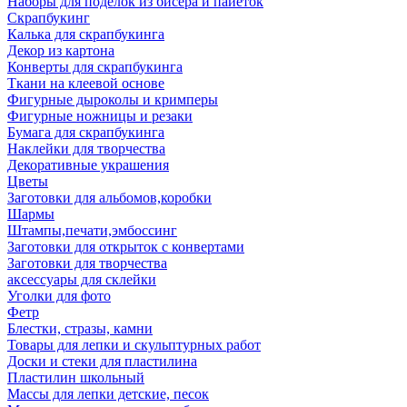
Наборы для поделок из бисера и пайеток
Скрапбукинг
Калька для скрапбукинга
Декор из картона
Конверты для скрапбукинга
Ткани на клеевой основе
Фигурные дыроколы и кримперы
Фигурные ножницы и резаки
Бумага для скрапбукинга
Наклейки для творчества
Декоративные украшения
Цветы
Заготовки для альбомов,коробки
Шармы
Штампы,печати,эмбоссинг
Заготовки для открыток с конвертами
Заготовки для творчества
аксессуары для склейки
Уголки для фото
Фетр
Блестки, стразы, камни
Товары для лепки и скульптурных работ
Доски и стеки для пластилина
Пластилин школьный
Массы для лепки детские, песок