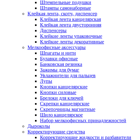
Штемпельные подушки
Штампы самонаборные
Клейкая лента, скотч, диспенсер
Клейкая лента канцелярская
Клейкая лента двусторонняя
Диспенсеры
Клейкие ленты упаковочные
Клейкие ленты декоративные
Мелкоофисные аксессуары
Шпагаты и нити
Булавки офисные
Банковская резинка
Зажимы для бумаг
Увлажнители для пальцев
Лупы
Кнопки канцелярские
Кнопки силовые
Брелоки для ключей
Скрепки канцелярские
Скрепочницы магнитные
Шило канцелярское
Набор мелкоофисных принадлежностей
Дыроколы
Корректирующие средства
Корректирующие жидкости и разбавители