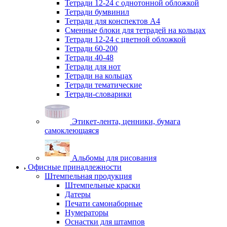
Тетради 12-24 с однотонной обложкой
Тетради бумвинил
Тетради для конспектов А4
Сменные блоки для тетрадей на кольцах
Тетради 12-24 с цветной обложкой
Тетради 60-200
Тетради 40-48
Тетради для нот
Тетради на кольцах
Тетради тематические
Тетради-словарики
Этикет-лента, ценники, бумага
самоклеющаяся
Альбомы для рисования
Офисные принадлежности
Штемпельная продукция
Штемпельные краски
Датеры
Печати самонаборные
Нумераторы
Оснастки для штампов