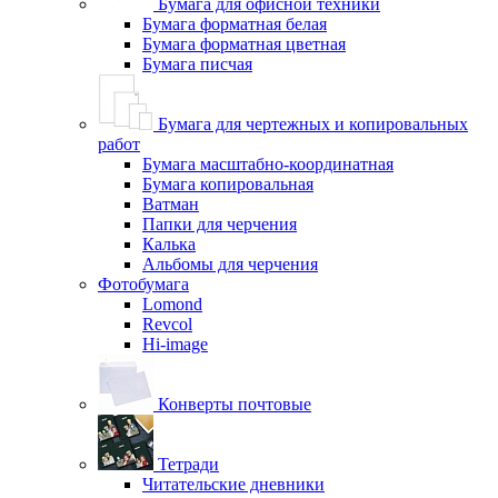
Бумага для офисной техники
Бумага форматная белая
Бумага форматная цветная
Бумага писчая
Бумага для чертежных и копировальных
работ
Бумага масштабно-координатная
Бумага копировальная
Ватман
Папки для черчения
Калька
Альбомы для черчения
Фотобумага
Lomond
Revcol
Hi-image
Конверты почтовые
Тетради
Читательские дневники