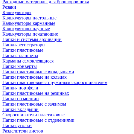
Расходные материалы для брошюровщика
Резаки
Калькуляторы
Калькуляторы настольные
Калькуляторы карманные
Калькуляторы научные
Калькуляторы печатающие
Папки и системы архивации
Папки-регистраторы
Папки пластиковые
Папки-планшеты
Карманы самоклеящиеся
Папки-конверты
Папки пластиковые с вкладышами
Папки пластиковые на кольцах
Папки пластиковые с пружиным скоросшивателем
Папки- портфели
Папки пластиковые на резинках
Папки на молнии
Папки пластиковые с зажимом
Папки-вкладыши
Скоросшиватели пластиковые
Папки пластиковые с отделениями
Папки-уголки
Разделители листов