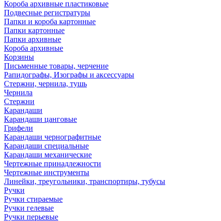
Короба архивные пластиковые
Подвесные регистратуры
Папки и короба картонные
Папки картонные
Папки архивные
Короба архивные
Корзины
Письменные товары, черчение
Рапидографы, Изографы и аксессуары
Стержни, чернила, тушь
Чернила
Стержни
Карандаши
Карандаши цанговые
Грифели
Карандаши чернографитные
Карандаши специальные
Карандаши механические
Чертежные принадлежности
Чертежные инструменты
Линейки, треугольники, транспортиры, тубусы
Ручки
Ручки стираемые
Ручки гелевые
Ручки перьевые