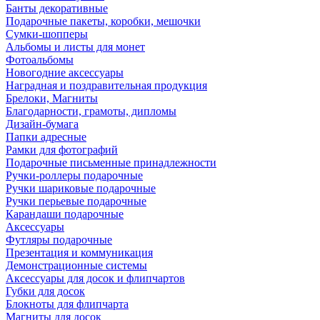
Банты декоративные
Подарочные пакеты, коробки, мешочки
Сумки-шопперы
Альбомы и листы для монет
Фотоальбомы
Новогодние аксессуары
Наградная и поздравительная продукция
Брелоки, Магниты
Благодарности, грамоты, дипломы
Дизайн-бумага
Папки адресные
Рамки для фотографий
Подарочные письменные принадлежности
Ручки-роллеры подарочные
Ручки шариковые подарочные
Ручки перьевые подарочные
Карандаши подарочные
Аксессуары
Футляры подарочные
Презентация и коммуникация
Демонстрационные системы
Аксессуары для досок и флипчартов
Губки для досок
Блокноты для флипчарта
Магниты для досок