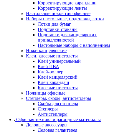
Корректирующие карандаши
Корректирующие ленты
Настольные покрытия офисные
Наборы настольные, подставки, лотки
Лотки для бумаг
Подставки-стаканы
Подставки для канцелярских
принадлежностей
Настольные наборы с наполнением
Ножи канцелярские
Клеи, клеевые пистолеты
Клей универсальный
Клей ПВА
Клей-роллер
Клей канцелярский
Клей-карандаш
Клеевые пистолеты
Ножницы офисные
Степлеры, скобы, антистеплеры
Скобы для степпера
Степлеры
Антистеплеры
Офисная техника и расходные материалы
Деловые аксессуары
Деловая галантерея