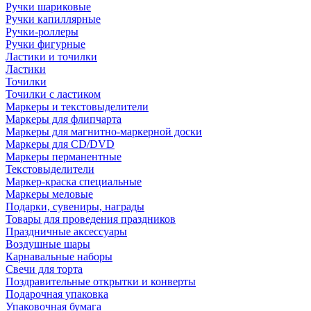
Ручки шариковые
Ручки капиллярные
Ручки-роллеры
Ручки фигурные
Ластики и точилки
Ластики
Точилки
Точилки с ластиком
Маркеры и текстовыделители
Маркеры для флипчарта
Маркеры для магнитно-маркерной доски
Маркеры для CD/DVD
Маркеры перманентные
Текстовыделители
Маркер-краска специальные
Маркеры меловые
Подарки, сувениры, награды
Товары для проведения праздников
Праздничные аксессуары
Воздушные шары
Карнавальные наборы
Свечи для торта
Поздравительные открытки и конверты
Подарочная упаковка
Упаковочная бумага