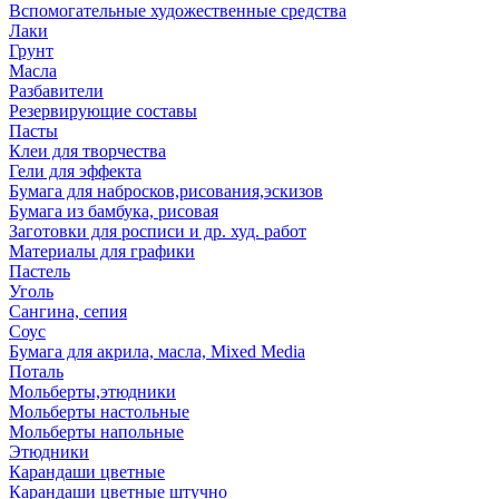
Вспомогательные художественные средства
Лаки
Грунт
Масла
Разбавители
Резервирующие составы
Пасты
Клеи для творчества
Гели для эффекта
Бумага для набросков,рисования,эскизов
Бумага из бамбука, рисовая
Заготовки для росписи и др. худ. работ
Материалы для графики
Пастель
Уголь
Сангина, сепия
Соус
Бумага для акрила, масла, Mixed Media
Поталь
Мольберты,этюдники
Мольберты настольные
Мольберты напольные
Этюдники
Карандаши цветные
Карандаши цветные штучно