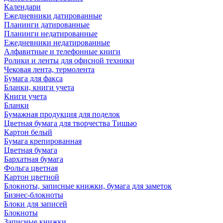
Календари
Ежедневники датированные
Планинги датированные
Планинги недатированные
Ежедневники недатированные
Алфавитные и телефонные книги
Ролики и ленты для офисной техники
Чековая лента, термолента
Бумага для факса
Бланки, книги учета
Книги учета
Бланки
Бумажная продукция для поделок
Цветная бумага для творчества Тишью
Картон белый
Бумага крепированная
Цветная бумага
Бархатная бумага
Фольга цветная
Картон цветной
Блокноты, записные книжки, бумага для заметок
Бизнес-блокноты
Блоки для записей
Блокноты
Записные книжки