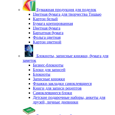
Бумажная продукция для поделок
Цветная бумага для творчества Тишью
Картон белый
Бумага крепированная
Цветная бумага
Бархатная бумага
Фольга цветная
Картон цветной
Блокноты, записные книжки, бумага для
заметок
Бизнес-блокноты
Блоки для записей
Блокноты
Записные книжки
Флажки-закладки самоклеящиеся
Книги для записи рецептов
Самоклеящиеся блоки
Детские подарочные наборы, анкеты для
друзей, личные дневники