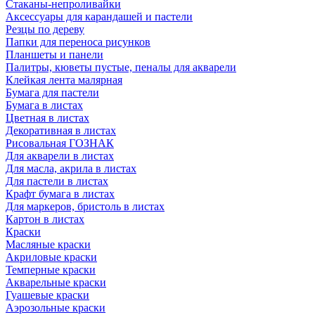
Стаканы-непроливайки
Аксессуары для карандашей и пастели
Резцы по дереву
Папки для переноса рисунков
Планшеты и панели
Палитры, кюветы пустые, пеналы для акварели
Клейкая лента малярная
Бумага для пастели
Бумага в листах
Цветная в листах
Декоративная в листах
Рисовальная ГОЗНАК
Для акварели в листах
Для масла, акрила в листах
Для пастели в листах
Крафт бумага в листах
Для маркеров, бристоль в листах
Картон в листах
Краски
Масляные краски
Акриловые краски
Темперные краски
Акварельные краски
Гуашевые краски
Аэрозольные краски