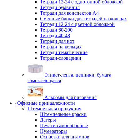
Тетради 12-24 с однотонной обложкой
Тетради бумвинил
Тетради для конспектов А4
Сменные блоки для тетрадей на кольцах
Тетради 12-24 с цветной обложкой
Тетради 60-200
Тетради 40-48
Тетради для нот
Тетради на кольцах
Тетради тематические
Тетради-словарики
Этикет-лента, ценники, бумага
самоклеющаяся
Альбомы для рисования
Офисные принадлежности
Штемпельная продукция
Штемпельные краски
Датеры
Печати самонаборные
Нумераторы
Оснастки для штампов