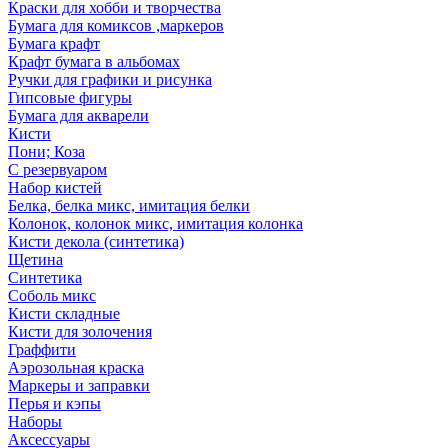
Краски для хобби и творчества
Бумага для комиксов ,маркеров
Бумага крафт
Крафт бумага в альбомах
Ручки для графики и рисунка
Гипсовые фигуры
Бумага для акварели
Кисти
Пони; Коза
С резервуаром
Набор кистей
Белка, белка микс, имитация белки
Колонок, колонок микс, имитация колонка
Кисти декола (синтетика)
Щетина
Синтетика
Соболь микс
Кисти складные
Кисти для золочения
Граффити
Аэрозольная краска
Маркеры и заправки
Перья и кэпы
Наборы
Аксессуары