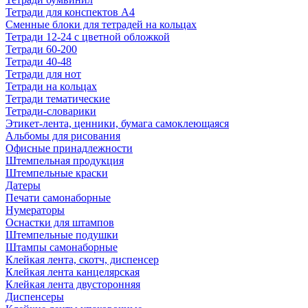
Тетради для конспектов А4
Сменные блоки для тетрадей на кольцах
Тетради 12-24 с цветной обложкой
Тетради 60-200
Тетради 40-48
Тетради для нот
Тетради на кольцах
Тетради тематические
Тетради-словарики
Этикет-лента, ценники, бумага самоклеющаяся
Альбомы для рисования
Офисные принадлежности
Штемпельная продукция
Штемпельные краски
Датеры
Печати самонаборные
Нумераторы
Оснастки для штампов
Штемпельные подушки
Штампы самонаборные
Клейкая лента, скотч, диспенсер
Клейкая лента канцелярская
Клейкая лента двусторонняя
Диспенсеры