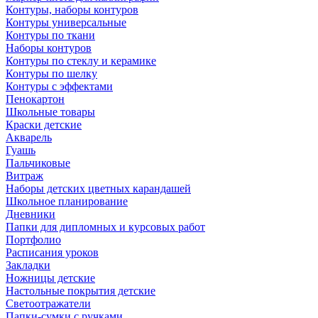
Контуры, наборы контуров
Контуры универсальные
Контуры по ткани
Наборы контуров
Контуры по стеклу и керамике
Контуры по шелку
Контуры с эффектами
Пенокартон
Школьные товары
Краски детские
Акварель
Гуашь
Пальчиковые
Витраж
Наборы детских цветных карандашей
Школьное планирование
Дневники
Папки для дипломных и курсовых работ
Портфолио
Расписания уроков
Закладки
Ножницы детские
Настольные покрытия детские
Светоотражатели
Папки-сумки с ручками