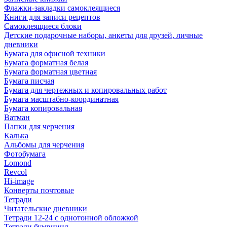
Флажки-закладки самоклеящиеся
Книги для записи рецептов
Самоклеящиеся блоки
Детские подарочные наборы, анкеты для друзей, личные
дневники
Бумага для офисной техники
Бумага форматная белая
Бумага форматная цветная
Бумага писчая
Бумага для чертежных и копировальных работ
Бумага масштабно-координатная
Бумага копировальная
Ватман
Папки для черчения
Калька
Альбомы для черчения
Фотобумага
Lomond
Revcol
Hi-image
Конверты почтовые
Тетради
Читательские дневники
Тетради 12-24 с однотонной обложкой
Тетради бумвинил