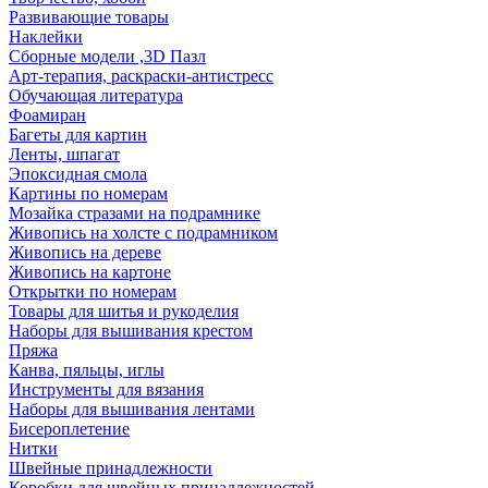
Развивающие товары
Наклейки
Сборные модели ,3D Пазл
Арт-терапия, раскраски-антистресс
Обучающая литература
Фоамиран
Багеты для картин
Ленты, шпагат
Эпоксидная смола
Картины по номерам
Мозайка стразами на подрамнике
Живопись на холсте с подрамником
Живопись на дереве
Живопись на картоне
Открытки по номерам
Товары для шитья и рукоделия
Наборы для вышивания крестом
Пряжа
Канва, пяльцы, иглы
Инструменты для вязания
Наборы для вышивания лентами
Бисероплетение
Нитки
Швейные принадлежности
Коробки для швейных принадлежностей