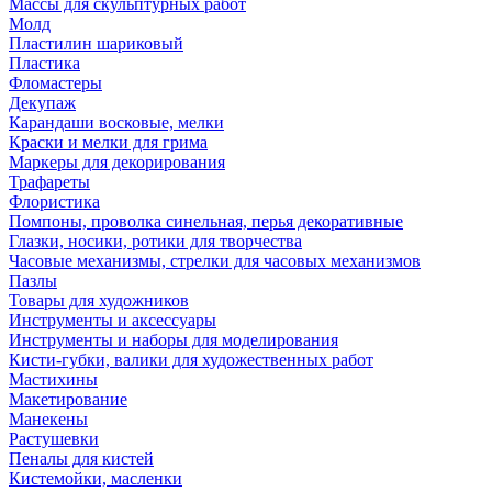
Массы для скульптурных работ
Молд
Пластилин шариковый
Пластика
Фломастеры
Декупаж
Карандаши восковые, мелки
Краски и мелки для грима
Маркеры для декорирования
Трафареты
Флористика
Помпоны, проволка синельная, перья декоративные
Глазки, носики, ротики для творчества
Часовые механизмы, стрелки для часовых механизмов
Пазлы
Товары для художников
Инструменты и аксессуары
Инструменты и наборы для моделирования
Кисти-губки, валики для художественных работ
Мастихины
Макетирование
Манекены
Растушевки
Пеналы для кистей
Кистемойки, масленки