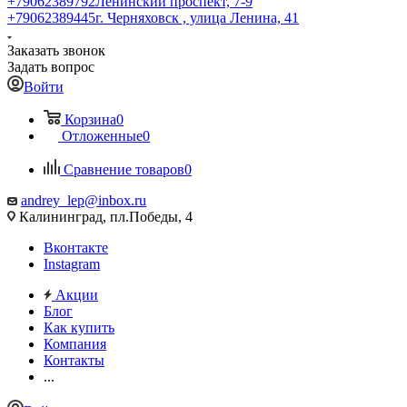
+79062389792
Ленинский проспект, 7-9
+79062389445
г. Черняховск , улица Ленина, 41
Заказать звонок
Задать вопрос
Войти
Корзина
0
Отложенные
0
Сравнение товаров
0
andrey_lep@inbox.ru
Калининград, пл.Победы, 4
Вконтакте
Instagram
Акции
Блог
Как купить
Компания
Контакты
...