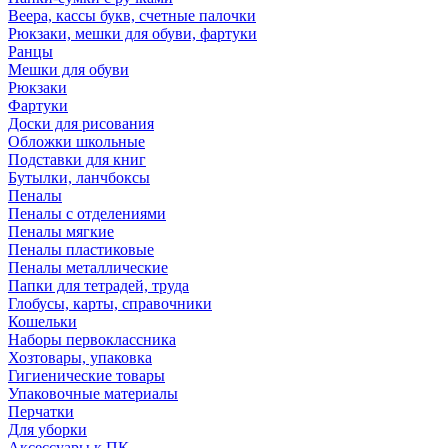
Веера, кассы букв, счетные палочки
Рюкзаки, мешки для обуви, фартуки
Ранцы
Мешки для обуви
Рюкзаки
Фартуки
Доски для рисования
Обложки школьные
Подставки для книг
Бутылки, ланчбоксы
Пеналы
Пеналы с отделениями
Пеналы мягкие
Пеналы пластиковые
Пеналы металлические
Папки для тетрадей, труда
Глобусы, карты, справочники
Кошельки
Наборы первоклассника
Хозтовары, упаковка
Гигиенические товары
Упаковочные материалы
Перчатки
Для уборки
Аксессуары к ПК