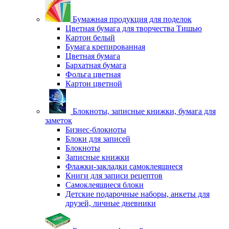
Бумажная продукция для поделок
Цветная бумага для творчества Тишью
Картон белый
Бумага крепированная
Цветная бумага
Бархатная бумага
Фольга цветная
Картон цветной
Блокноты, записные книжки, бумага для
заметок
Бизнес-блокноты
Блоки для записей
Блокноты
Записные книжки
Флажки-закладки самоклеящиеся
Книги для записи рецептов
Самоклеящиеся блоки
Детские подарочные наборы, анкеты для
друзей, личные дневники