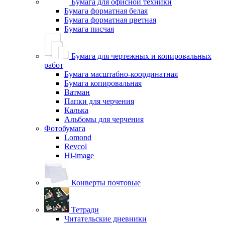
Бумага для офисной техники
Бумага форматная белая
Бумага форматная цветная
Бумага писчая
Бумага для чертежных и копировальных
работ
Бумага масштабно-координатная
Бумага копировальная
Ватман
Папки для черчения
Калька
Альбомы для черчения
Фотобумага
Lomond
Revcol
Hi-image
Конверты почтовые
Тетради
Читательские дневники