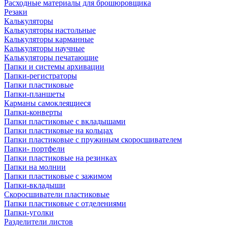
Расходные материалы для брошюровщика
Резаки
Калькуляторы
Калькуляторы настольные
Калькуляторы карманные
Калькуляторы научные
Калькуляторы печатающие
Папки и системы архивации
Папки-регистраторы
Папки пластиковые
Папки-планшеты
Карманы самоклеящиеся
Папки-конверты
Папки пластиковые с вкладышами
Папки пластиковые на кольцах
Папки пластиковые с пружиным скоросшивателем
Папки- портфели
Папки пластиковые на резинках
Папки на молнии
Папки пластиковые с зажимом
Папки-вкладыши
Скоросшиватели пластиковые
Папки пластиковые с отделениями
Папки-уголки
Разделители листов