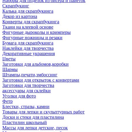
Наборы для поделок из бисера и пайеток
Скрапбукинг
Калька для скрапбукинга
Декор из картона
Конверты для скрапбукинга
Ткани на клеевой основе
Фигурные дыроколы и кримперы
Фигурные ножницы и резаки
Бумага для скрапбукинга
Наклейки для творчества
Декоративные украшения
Цветы
Заготовки для альбомов,коробки
Шармы
Штампы,печати,эмбоссинг
Заготовки для открыток с конвертами
Заготовки для творчества
аксессуары для склейки
Уголки для фото
Фетр
Блестки, стразы, камни
Товары для лепки и скульптурных работ
Доски и стеки для пластилина
Пластилин школьный
Массы для лепки детские, песок