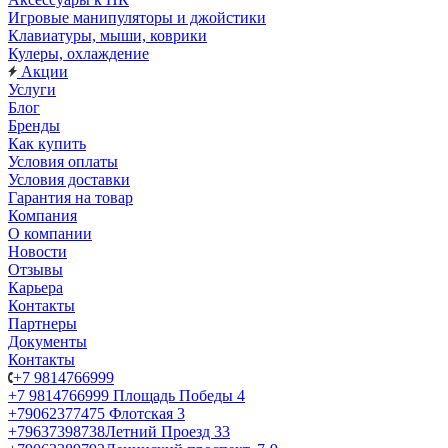
Игровые манипуляторы и джойстики
Клавиатуры, мыши, коврики
Кулеры, охлаждение
Акции
Услуги
Блог
Бренды
Как купить
Условия оплаты
Условия доставки
Гарантия на товар
Компания
О компании
Новости
Отзывы
Карьера
Контакты
Партнеры
Документы
Контакты
+7 9814766999
+7 9814766999
Площадь Победы 4
+79062377475
Флотская 3
+79637398738
Летний Проезд 33