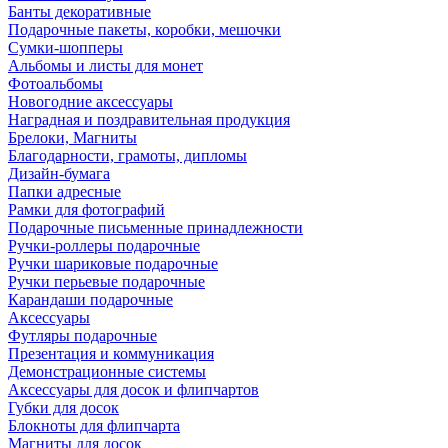
Банты декоративные
Подарочные пакеты, коробки, мешочки
Сумки-шопперы
Альбомы и листы для монет
Фотоальбомы
Новогодние аксессуары
Наградная и поздравительная продукция
Брелоки, Магниты
Благодарности, грамоты, дипломы
Дизайн-бумага
Папки адресные
Рамки для фотографий
Подарочные письменные принадлежности
Ручки-роллеры подарочные
Ручки шариковые подарочные
Ручки перьевые подарочные
Карандаши подарочные
Аксессуары
Футляры подарочные
Презентация и коммуникация
Демонстрационные системы
Аксессуары для досок и флипчартов
Губки для досок
Блокноты для флипчарта
Магниты для досок