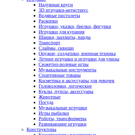
Надувные круги
3D игрушки-антистресс
Водяные пистолеты
Раскопки
Игрушки, указки, брелки, фигурки
Игрушки для купания
Шашки, шахматы, нарды
Транспорт
Слаймы, сквиши
Оружие, солдатики, военная техника
Летние игрушки и игрушки для улицы
Сюжетно-ролевые игры
Музыкальные инструменты
Спортивные товары
Косметика и аксессуары для девочек
Головоломки, логические
Куклы, пупсы, аксессуары
Животные
Посуда
Музыкальные игрушки
Игры рыбалки
Роботы, трансформеры
Развивающие игрушки
Конструкторы
Конструкторы пластиковые