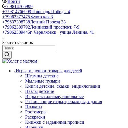
Войти
+7 9814766999
+7 9814766999
Площадь Победы 4
+79062377475
Флотская 3
+79637398738
Летний Проезд 33
+79062389792
Ленинский проспект, 7-9
+79062389445
г. Черняховск , улица Ленина, 41
Заказать звонок
Игры, игрушки, товары для детей
Штампы детские
Мыльные пузыри
Книги детские, сказки, энциклопедии
Пазлы детские
Игры настольные, напольные
Развивающие игры,тренажеры,задания
Плакаты
Ростомеры
Раскраски
Книжки с заданиями,прописи
Игрушки