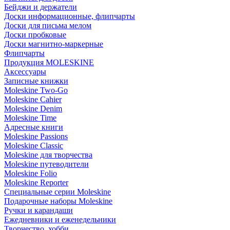
Бейджи и держатели
Доски информационные, флипчарты
Доски для письма мелом
Доски пробковые
Доски магнитно-маркерные
Флипчарты
Продукция MOLESKINE
Аксессуары
Записные книжки
Moleskine Two-Go
Moleskine Cahier
Moleskine Denim
Moleskine Time
Адресные книги
Moleskine Passions
Moleskine Classic
Moleskine для творчества
Moleskine путеводители
Moleskine Folio
Moleskine Reporter
Специальные серии Moleskine
Подарочные наборы Moleskine
Ручки и карандаши
Ежедневники и еженедельники
Творчество, хобби