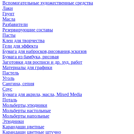
Вспомогательные художественные средства
Лаки
Грунт
Масла
Разбавители
Резервирующие составы
Пасты
Клеи для творчества
Гели для эффекта
Бумага для набросков,рисования,эскизов
Бумага из бамбука, рисовая
Заготовки для росписи и др. худ. работ
Материалы для графики
Пастель
Уголь
Сангина, сепия
Соус
Бумага для акрила, масла, Mixed Media
Поталь
Мольберты,этюдники
Мольберты настольные
Мольберты напольные
Этюдники
Карандаши цветные
Карандаши цветные штучно