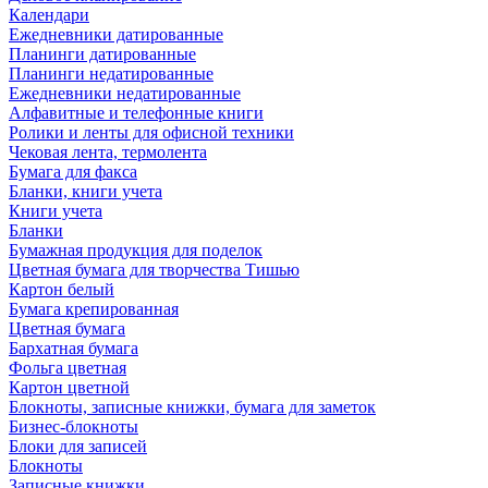
Календари
Ежедневники датированные
Планинги датированные
Планинги недатированные
Ежедневники недатированные
Алфавитные и телефонные книги
Ролики и ленты для офисной техники
Чековая лента, термолента
Бумага для факса
Бланки, книги учета
Книги учета
Бланки
Бумажная продукция для поделок
Цветная бумага для творчества Тишью
Картон белый
Бумага крепированная
Цветная бумага
Бархатная бумага
Фольга цветная
Картон цветной
Блокноты, записные книжки, бумага для заметок
Бизнес-блокноты
Блоки для записей
Блокноты
Записные книжки