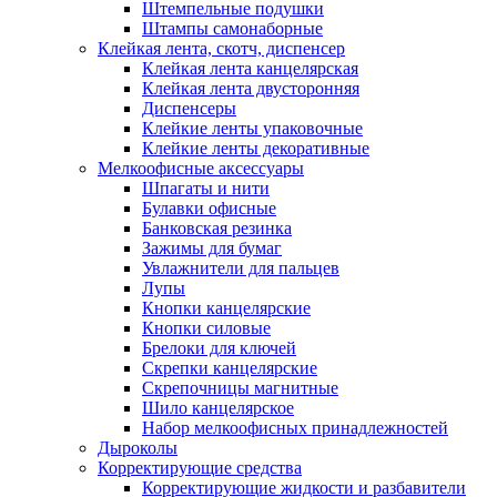
Штемпельные подушки
Штампы самонаборные
Клейкая лента, скотч, диспенсер
Клейкая лента канцелярская
Клейкая лента двусторонняя
Диспенсеры
Клейкие ленты упаковочные
Клейкие ленты декоративные
Мелкоофисные аксессуары
Шпагаты и нити
Булавки офисные
Банковская резинка
Зажимы для бумаг
Увлажнители для пальцев
Лупы
Кнопки канцелярские
Кнопки силовые
Брелоки для ключей
Скрепки канцелярские
Скрепочницы магнитные
Шило канцелярское
Набор мелкоофисных принадлежностей
Дыроколы
Корректирующие средства
Корректирующие жидкости и разбавители