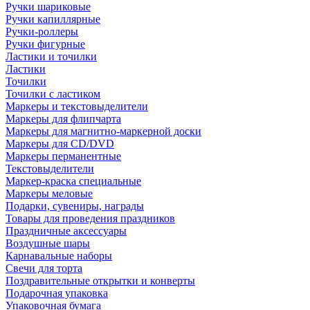
Ручки шариковые
Ручки капиллярные
Ручки-роллеры
Ручки фигурные
Ластики и точилки
Ластики
Точилки
Точилки с ластиком
Маркеры и текстовыделители
Маркеры для флипчарта
Маркеры для магнитно-маркерной доски
Маркеры для CD/DVD
Маркеры перманентные
Текстовыделители
Маркер-краска специальные
Маркеры меловые
Подарки, сувениры, награды
Товары для проведения праздников
Праздничные аксессуары
Воздушные шары
Карнавальные наборы
Свечи для торта
Поздравительные открытки и конверты
Подарочная упаковка
Упаковочная бумага