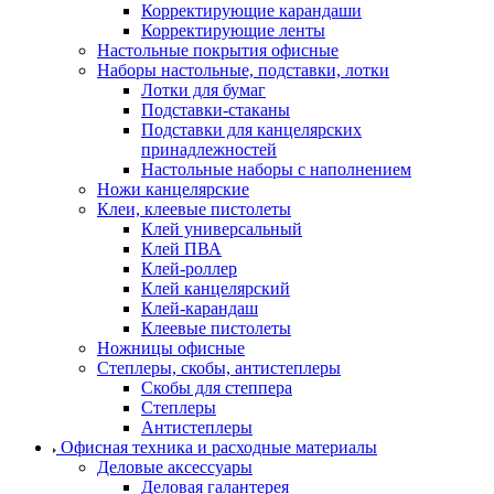
Корректирующие карандаши
Корректирующие ленты
Настольные покрытия офисные
Наборы настольные, подставки, лотки
Лотки для бумаг
Подставки-стаканы
Подставки для канцелярских
принадлежностей
Настольные наборы с наполнением
Ножи канцелярские
Клеи, клеевые пистолеты
Клей универсальный
Клей ПВА
Клей-роллер
Клей канцелярский
Клей-карандаш
Клеевые пистолеты
Ножницы офисные
Степлеры, скобы, антистеплеры
Скобы для степпера
Степлеры
Антистеплеры
Офисная техника и расходные материалы
Деловые аксессуары
Деловая галантерея