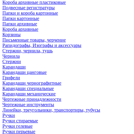
Короба архивные пластиковые
Подвесные регистратуры
Папки и короба картонные
Папки картонные
Папки архивные
Короба архивные
Корзины
Письменные товары, черчение
Рапидографы, Изографы и аксессуары
Стержни, чернила, тушь
Чернила
Стержни
Карандаши
Карандаши цанговые
Грифели
Карандаши чернографитные
Карандаши специальные
Карандаши механические
Чертежные принадлежности
Чертежные инструменты
Линейки, треугольники, транспортиры, тубусы
Ручки
Ручки стираемые
Ручки гелевые
Ручки перьевые