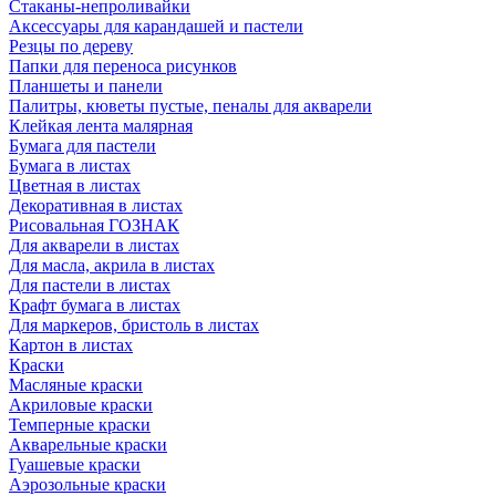
Стаканы-непроливайки
Аксессуары для карандашей и пастели
Резцы по дереву
Папки для переноса рисунков
Планшеты и панели
Палитры, кюветы пустые, пеналы для акварели
Клейкая лента малярная
Бумага для пастели
Бумага в листах
Цветная в листах
Декоративная в листах
Рисовальная ГОЗНАК
Для акварели в листах
Для масла, акрила в листах
Для пастели в листах
Крафт бумага в листах
Для маркеров, бристоль в листах
Картон в листах
Краски
Масляные краски
Акриловые краски
Темперные краски
Акварельные краски
Гуашевые краски
Аэрозольные краски