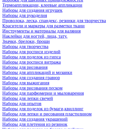
Термоаппликации, клеевые аппликации
Наборы для создания игрушек
Наборы для рукоделия
Проволока, леска, спандекс, резинки для творчества
Красители и маркеры для разметки ткани
Инструменты и материалы для валяния
Наклейки для ногтей, лица, тату.
Значки, брелоки, броши
Наборы для творчества
Наборы для росписи изделий
Наборы для поделок из гипса
Наборы для росписи витража
Наборы для рисования
Наборы для аппликаций и мозаики
Наборы для создания гравюр
Наборы для выжигания
Наборы для рисования песком
Наборы для парфюмерии и мыловарения
Наборы для лепки свечей
Наборы для опытов
Наборы для поделок из бумаги,квиллинг
Наборы для лепки и рисования пластилином
Наборы для создания украшений
Наборы для плетения из резинок