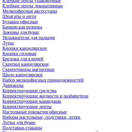
Клейкие ленты упаковочные
Клейкие ленты декоративные
Мелкоофисные аксессуары
Шпагаты и нити
Булавки офисные
Банковская резинка
Зажимы для бумаг
Увлажнители для пальцев
Лупы
Кнопки канцелярские
Кнопки силовые
Брелоки для ключей
Скрепки канцелярские
Скрепочницы магнитные
Шило канцелярское
Набор мелкоофисных принадлежностей
Дыроколы
Корректирующие средства
Корректирующие жидкости и разбавители
Корректирующие карандаши
Корректирующие ленты
Настольные покрытия офисные
Наборы настольные, подставки, лотки
Лотки для бумаг
Подставки-стаканы