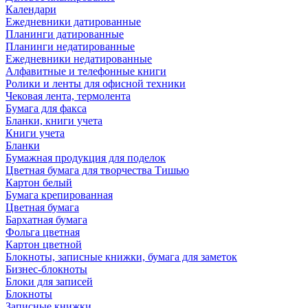
Календари
Ежедневники датированные
Планинги датированные
Планинги недатированные
Ежедневники недатированные
Алфавитные и телефонные книги
Ролики и ленты для офисной техники
Чековая лента, термолента
Бумага для факса
Бланки, книги учета
Книги учета
Бланки
Бумажная продукция для поделок
Цветная бумага для творчества Тишью
Картон белый
Бумага крепированная
Цветная бумага
Бархатная бумага
Фольга цветная
Картон цветной
Блокноты, записные книжки, бумага для заметок
Бизнес-блокноты
Блоки для записей
Блокноты
Записные книжки