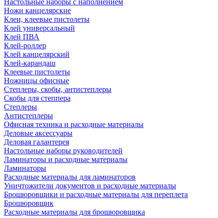
Настольные наборы с наполнением
Ножи канцелярские
Клеи, клеевые пистолеты
Клей универсальный
Клей ПВА
Клей-роллер
Клей канцелярский
Клей-карандаш
Клеевые пистолеты
Ножницы офисные
Степлеры, скобы, антистеплеры
Скобы для степпера
Степлеры
Антистеплеры
Офисная техника и расходные материалы
Деловые аксессуары
Деловая галантерея
Настольные наборы руководителей
Ламинаторы и расходные материалы
Ламинаторы
Расходные материалы для ламинаторов
Уничтожители документов и расходные материалы
Брошюровщики и расходные материалы для переплета
Брошюровщик
Расходные материалы для брошюровщика