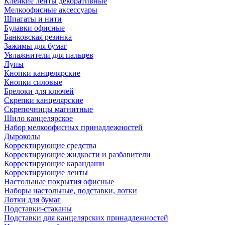
Клейкие ленты декоративные
Мелкоофисные аксессуары
Шпагаты и нити
Булавки офисные
Банковская резинка
Зажимы для бумаг
Увлажнители для пальцев
Лупы
Кнопки канцелярские
Кнопки силовые
Брелоки для ключей
Скрепки канцелярские
Скрепочницы магнитные
Шило канцелярское
Набор мелкоофисных принадлежностей
Дыроколы
Корректирующие средства
Корректирующие жидкости и разбавители
Корректирующие карандаши
Корректирующие ленты
Настольные покрытия офисные
Наборы настольные, подставки, лотки
Лотки для бумаг
Подставки-стаканы
Подставки для канцелярских принадлежностей