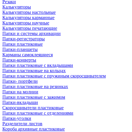
Резаки
Калькуляторы
Калькуляторы настольные
Калькуляторы карманные
Калькуляторы научные
Калькуляторы печатающие
Папки и системы архивации
Папки-регистраторы
Папки пластиковые
Папки-планшеты
Карманы самоклеящиеся
Папки-конверты
Папки пластиковые с вкладышами
Папки пластиковые на кольцах
Папки пластиковые с пружиным скоросшивателем
Папки- портфели
Папки пластиковые на резинках
Папки на молнии
Папки пластиковые с зажимом
Папки-вкладыши
Скоросшиватели пластиковые
Папки пластиковые с отделениями
Папки-уголки
Разделители листов
Короба архивные пластиковые