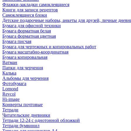
Флажки-закладки самоклеящиеся
Книги для записи рецептов
Самоклеящиеся блоки
Детские подарочные наборы, анкеты для друзей, личные днев
Бумага для офисной техники
Бумага форматная белая
Бумага форматная цветная
Бумага писчая
Бумага для чертежных и копировальных работ
Бумага масштабно-координатная
Бумага копировальная
Ватман
Папки для черчения
Калька
Альбомы для черчения
Фотобумага
Lomond
Revcol
Hi-image
Конверты почтовые
Тетради
Читательские дневники
Тетради 12-24 с однотонной обложкой
Тетради бумвинил
Тетради для конспектов А4