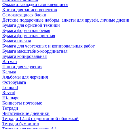
Флажки-закладки самоклеящиеся
Книги для записи рецептов
Самоклеящиеся блоки
Детские подарочные наборы, анкеты для друзей, личные днев
Бумага для офисной техники
Бумага форматная белая
Бумага форматная цветная
Бумага писчая
Бумага для чертежных и копировальных работ
Бумага масштабно-координатная
Бумага копировальная
Ватман
Папки для черчения
Калька
Альбомы для черчения
Фотобумага
Lomond
Revcol
Hi-image
Конверты почтовые
Тетради
Читательские дневники
Тетради 12-24 с однотонной обложкой
Тетради бумвинил
Тетради для конспектов А4