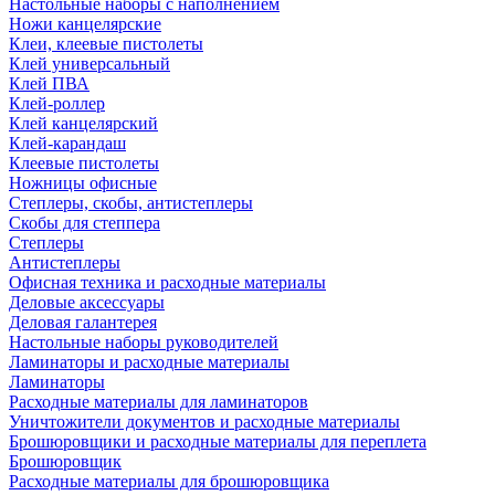
Настольные наборы с наполнением
Ножи канцелярские
Клеи, клеевые пистолеты
Клей универсальный
Клей ПВА
Клей-роллер
Клей канцелярский
Клей-карандаш
Клеевые пистолеты
Ножницы офисные
Степлеры, скобы, антистеплеры
Скобы для степпера
Степлеры
Антистеплеры
Офисная техника и расходные материалы
Деловые аксессуары
Деловая галантерея
Настольные наборы руководителей
Ламинаторы и расходные материалы
Ламинаторы
Расходные материалы для ламинаторов
Уничтожители документов и расходные материалы
Брошюровщики и расходные материалы для переплета
Брошюровщик
Расходные материалы для брошюровщика