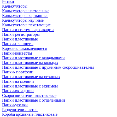
Резаки
Калькуляторы
Калькуляторы настольные
Калькуляторы карманные
Калькуляторы научные
Калькуляторы печатающие
Папки и системы архивации
Папки-регистраторы
Папки пластиковые
Папки-планшеты
Карманы самоклеящиеся
Папки-конверты
Папки пластиковые с вкладышами
Папки пластиковые на кольцах
Папки пластиковые с пружиным скоросшивателем
Папки- портфели
Папки пластиковые на резинках
Папки на молнии
Папки пластиковые с зажимом
Папки-вкладыши
Скоросшиватели пластиковые
Папки пластиковые с отделениями
Папки-уголки
Разделители листов
Короба архивные пластиковые