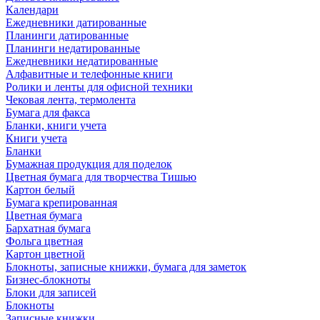
Календари
Ежедневники датированные
Планинги датированные
Планинги недатированные
Ежедневники недатированные
Алфавитные и телефонные книги
Ролики и ленты для офисной техники
Чековая лента, термолента
Бумага для факса
Бланки, книги учета
Книги учета
Бланки
Бумажная продукция для поделок
Цветная бумага для творчества Тишью
Картон белый
Бумага крепированная
Цветная бумага
Бархатная бумага
Фольга цветная
Картон цветной
Блокноты, записные книжки, бумага для заметок
Бизнес-блокноты
Блоки для записей
Блокноты
Записные книжки