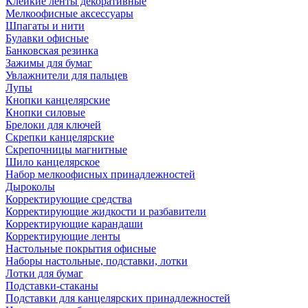
Клейкие ленты декоративные
Мелкоофисные аксессуары
Шпагаты и нити
Булавки офисные
Банковская резинка
Зажимы для бумаг
Увлажнители для пальцев
Лупы
Кнопки канцелярские
Кнопки силовые
Брелоки для ключей
Скрепки канцелярские
Скрепочницы магнитные
Шило канцелярское
Набор мелкоофисных принадлежностей
Дыроколы
Корректирующие средства
Корректирующие жидкости и разбавители
Корректирующие карандаши
Корректирующие ленты
Настольные покрытия офисные
Наборы настольные, подставки, лотки
Лотки для бумаг
Подставки-стаканы
Подставки для канцелярских принадлежностей